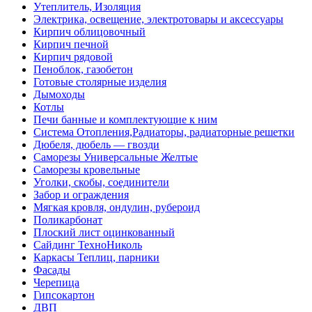
Утеплитель, Изоляция
Электрика, освещение, электротовары и аксессуары
Кирпич облицовочный
Кирпич печной
Кирпич рядовой
Пеноблок, газобетон
Готовые столярные изделия
Дымоходы
Котлы
Печи банные и комплектующие к ним
Система Отопления,Радиаторы, радиаторные решетки
Дюбеля, дюбель — гвозди
Саморезы Универсальные Желтые
Саморезы кровельные
Уголки, скобы, соединители
Забор и ограждения
Мягкая кровля, ондулин, рубероид
Поликарбонат
Плоский лист оцинкованный
Сайдинг ТехноНиколь
Каркасы Теплиц, парники
Фасады
Черепица
Гипсокартон
ДВП