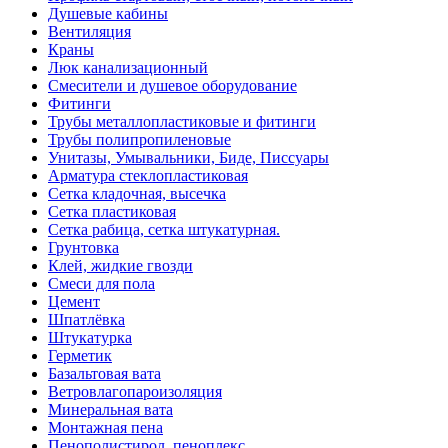
Душевые кабины
Вентиляция
Краны
Люк канализационный
Смесители и душевое оборудование
Фитинги
Трубы металлопластиковые и фитинги
Трубы полипропиленовые
Унитазы, Умывальники, Биде, Писсуары
Арматура стеклопластиковая
Сетка кладочная, высечка
Сетка пластиковая
Сетка рабица, сетка штукатурная.
Грунтовка
Клей, жидкие гвозди
Смеси для пола
Цемент
Шпатлёвка
Штукатурка
Герметик
Базальтовая вата
Ветровлагопароизоляция
Минеральная вата
Монтажная пена
Пенополистирол, пеноплекс