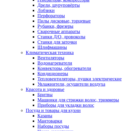
Дрели, шуруповёрты
Лобзики
Перфораторы
Пилы дисковые, торцевые
Рубанки, фрезеры
Сварочные аппараты
Станки Д/О, дровоколы
Станки для заточки
Шлифмашины
Климатическая техника
Вентиляторы
Водонагреватели
Конвекторы, обогреватели
Кондиционеры
Тепловентиляторы, пушки электрические
Увлажнители, осушители воздуха
Красота и здоровье
Бритвы
Машинки для стрижки волос, триммеры
Приборы для укладки волос
Посуда и товары для кухни
Казаны
Мантоварки
Наборы посуды