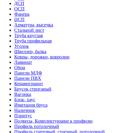
ДСП
ОСП
Фанера
ЦСП
Арматура, высечка
Стальной лист
Труба круглая
Труба профильная
Уголок
Швеллер, балка
Ковры, дорожки, ковролин
Ламинат
Обои
Панели МДФ
Панели ПВХ
Керамогранит
Брусок строганый
Вагонка
Блок- хаус
Имитация бруса
Наличник
Плинтус
Подвесы, Комплектующие к профилю
Профиль потолочный
Профиль стартовый, стоечный, потолочный