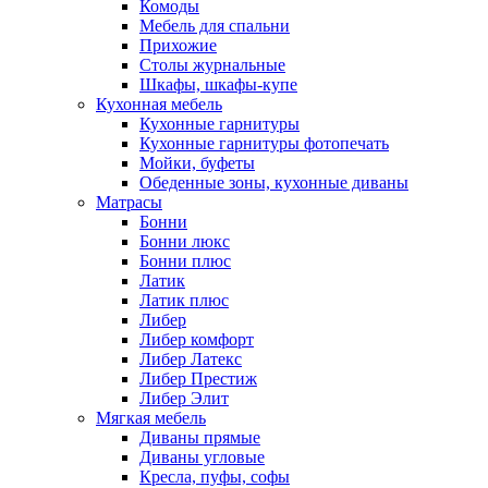
Комоды
Мебель для спальни
Прихожие
Столы журнальные
Шкафы, шкафы-купе
Кухонная мебель
Кухонные гарнитуры
Кухонные гарнитуры фотопечать
Мойки, буфеты
Обеденные зоны, кухонные диваны
Матрасы
Бонни
Бонни люкс
Бонни плюс
Латик
Латик плюс
Либер
Либер комфорт
Либер Латекс
Либер Престиж
Либер Элит
Мягкая мебель
Диваны прямые
Диваны угловые
Кресла, пуфы, софы