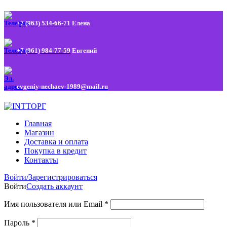
+7 (963) 534-66-71
Елена
+7 (961) 984-77-59
Евгений
evgeniy-nechaev-1989@mail.ru
Главная
Магазин
Доставка и оплата
Покупка в кредит
Контакты
Войти/Зарегистрироваться
Войти
Создать аккаунт
Имя пользователя или Email
*
Пароль
*