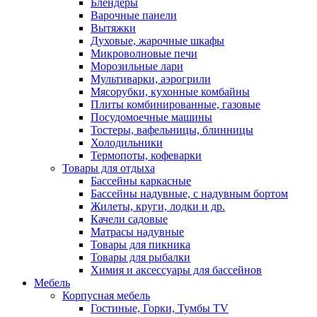
Блендеры
Варочные панели
Вытяжки
Духовые, жарочные шкафы
Микроволновые печи
Морозильные лари
Мультиварки, аэрогрили
Мясорубки, кухонные комбайны
Плиты комбинированные, газовые
Посудомоечные машины
Тостеры, вафельницы, блинницы
Холодильники
Термопоты, кофеварки
Товары для отдыха
Бассейны каркасные
Бассейны надувные, с надувным бортом
Жилеты, круги, лодки и др.
Качели садовые
Матрасы надувные
Товары для пикника
Товары для рыбалки
Химия и аксессуары для бассейнов
Мебель
Корпусная мебель
Гостиные, Горки, Тумбы TV