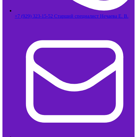
+7 (929) 323-15-52 Старший специалист Нечаева Е. В.