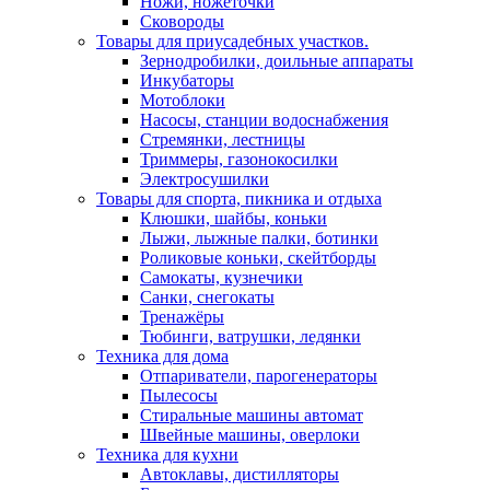
Ножи, ножеточки
Сковороды
Товары для приусадебных участков.
Зернодробилки, доильные аппараты
Инкубаторы
Мотоблоки
Насосы, станции водоснабжения
Стремянки, лестницы
Триммеры, газонокосилки
Электросушилки
Товары для спорта, пикника и отдыха
Клюшки, шайбы, коньки
Лыжи, лыжные палки, ботинки
Роликовые коньки, скейтборды
Самокаты, кузнечики
Санки, снегокаты
Тренажёры
Тюбинги, ватрушки, ледянки
Техника для дома
Отпариватели, парогенераторы
Пылесосы
Стиральные машины автомат
Швейные машины, оверлоки
Техника для кухни
Автоклавы, дистилляторы