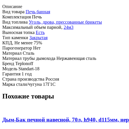
Описание
Вид товара
Печь банная
Комплектация Печь
Вид топлива
Уголь, дрова, прессованные брикеты
Максимальный объем парной,
24м3
Выносная топка
Есть
Тип каменки
Закрытая
КПД, Не менее 75%
Парогенератор Нет
Материал Сталь
Материал трубы дымохода Нержавеющая сталь
Бренд Teplonoff
Модель Standart-18
Гарантия 1 год
Страна производства Россия
Марка стали/чугуна 17Г1С
Похожие товары
Дым-Бак печной навесной, 70л, h940, d115мм, н