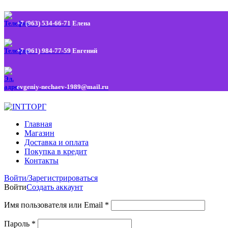
+7 (963) 534-66-71
Елена
+7 (961) 984-77-59
Евгений
evgeniy-nechaev-1989@mail.ru
Главная
Магазин
Доставка и оплата
Покупка в кредит
Контакты
Войти/Зарегистрироваться
Войти
Создать аккаунт
Имя пользователя или Email
*
Пароль
*