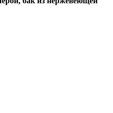
амерой, бак из нержевеющей