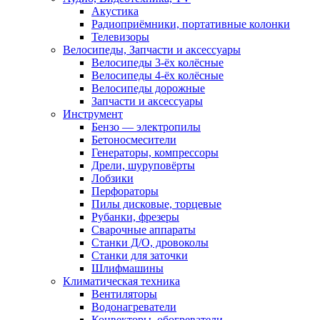
Акустика
Радиоприёмники, портативные колонки
Телевизоры
Велосипеды, Запчасти и аксессуары
Велосипеды 3-ёх колёсные
Велосипеды 4-ёх колёсные
Велосипеды дорожные
Запчасти и аксессуары
Инструмент
Бензо — электропилы
Бетоносмесители
Генераторы, компрессоры
Дрели, шуруповёрты
Лобзики
Перфораторы
Пилы дисковые, торцевые
Рубанки, фрезеры
Сварочные аппараты
Станки Д/О, дровоколы
Станки для заточки
Шлифмашины
Климатическая техника
Вентиляторы
Водонагреватели
Конвекторы, обогреватели