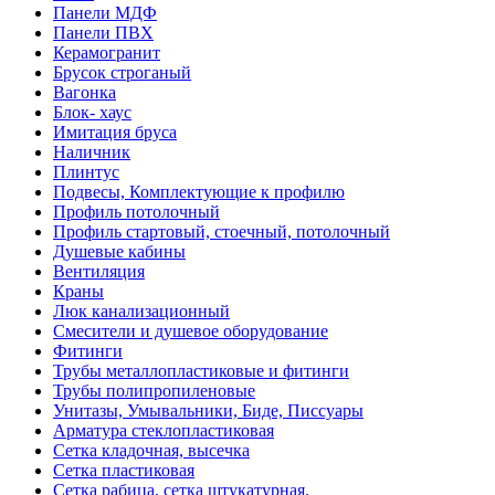
Панели МДФ
Панели ПВХ
Керамогранит
Брусок строганый
Вагонка
Блок- хаус
Имитация бруса
Наличник
Плинтус
Подвесы, Комплектующие к профилю
Профиль потолочный
Профиль стартовый, стоечный, потолочный
Душевые кабины
Вентиляция
Краны
Люк канализационный
Смесители и душевое оборудование
Фитинги
Трубы металлопластиковые и фитинги
Трубы полипропиленовые
Унитазы, Умывальники, Биде, Писсуары
Арматура стеклопластиковая
Сетка кладочная, высечка
Сетка пластиковая
Сетка рабица, сетка штукатурная.