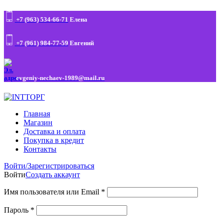
+7 (963) 534-66-71
Елена
+7 (961) 984-77-59
Евгений
evgeniy-nechaev-1989@mail.ru
Главная
Магазин
Доставка и оплата
Покупка в кредит
Контакты
Войти/Зарегистрироваться
Войти
Создать аккаунт
Имя пользователя или Email
*
Пароль
*