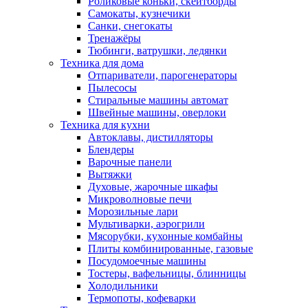
Роликовые коньки, скейтборды
Самокаты, кузнечики
Санки, снегокаты
Тренажёры
Тюбинги, ватрушки, ледянки
Техника для дома
Отпариватели, парогенераторы
Пылесосы
Стиральные машины автомат
Швейные машины, оверлоки
Техника для кухни
Автоклавы, дистилляторы
Блендеры
Варочные панели
Вытяжки
Духовые, жарочные шкафы
Микроволновые печи
Морозильные лари
Мультиварки, аэрогрили
Мясорубки, кухонные комбайны
Плиты комбинированные, газовые
Посудомоечные машины
Тостеры, вафельницы, блинницы
Холодильники
Термопоты, кофеварки