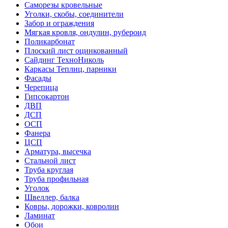
Саморезы кровельные
Уголки, скобы, соединители
Забор и ограждения
Мягкая кровля, ондулин, рубероид
Поликарбонат
Плоский лист оцинкованный
Сайдинг ТехноНиколь
Каркасы Теплиц, парники
Фасады
Черепица
Гипсокартон
ДВП
ДСП
ОСП
Фанера
ЦСП
Арматура, высечка
Стальной лист
Труба круглая
Труба профильная
Уголок
Швеллер, балка
Ковры, дорожки, ковролин
Ламинат
Обои