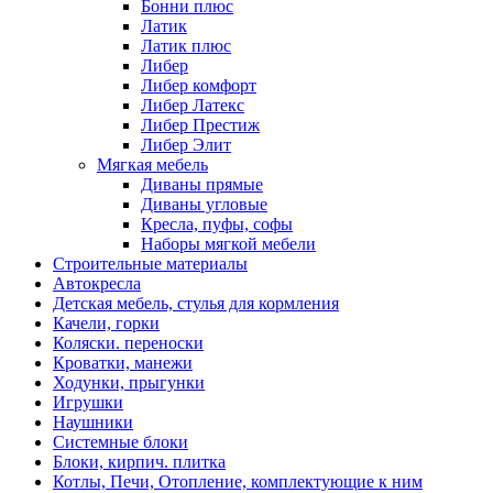
Бонни плюс
Латик
Латик плюс
Либер
Либер комфорт
Либер Латекс
Либер Престиж
Либер Элит
Мягкая мебель
Диваны прямые
Диваны угловые
Кресла, пуфы, софы
Наборы мягкой мебели
Строительные материалы
Автокресла
Детская мебель, стулья для кормления
Качели, горки
Коляски. переноски
Кроватки, манежи
Ходунки, прыгунки
Игрушки
Наушники
Системные блоки
Блоки, кирпич. плитка
Котлы, Печи, Отопление, комплектующие к ним