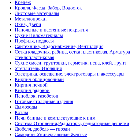
Крепёж
Кровля, Фасад, Забор, Водосток
Листовые материалы
Металлопрокат
Окна, Двери
Напольные и настенные покрытия
Сухие Пиломатериалы
Профиля, подвесы
Сантехника, Водоснабжение, Вентиляция
Сетка кладочная, рабица, сетка пластиковая, Арматура
стеклопластиковая
Сухие смеси, грунтовки, герметик, пена, клей, грунт
Утеплитель, Изоляция
Электрика, освещение, электротовары и аксессуары
Кирпич облицовочный
Кирпич печной
Кирпич рядовой
Пеноблок, газобетон
Готовые столярные изделия
Дымоходы
Котлы
Печи банные и комплектующие к ним
Система Отопления,Радиаторы, радиаторные решетки
Дюбеля, дюбель — гвозди
Саморезы Универсальные Желтые