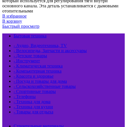
который используется для регулирования тяги внутри
основного канала. Эта деталь устанавливается с дымовыми
отопительными
В избранное
В корзину
Быстрый просмотр
Бытовая техника
- Аудио, Видеотехника, TV
- Велосипеды, Запчасти и аксессуары
- Детские товары
- Инструмент
- Климатическая техника
- Компьютерная техника
- Красота и здоровье
- Посуда и товары для дома
- Сельскохозяйственные товары
- Спортивные товары
- Телефоны
- Техника для дома
- Техника для кухни
- Товары для отдыха
Строительные материалы