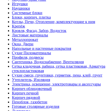
Игрушки
Наушники
Системные блоки
Блоки, кирпич. плитка
Котлы, Печи, Отопление, комплектующие к ним
Крепёж
Кровля, Фасад, Забор, Водосток
Листовые материалы
Металлопрокат
Окна, Двери
Напольные и настенные покрытия
Сухие Пиломатериалы
Профиля, подвесы
Сантехника, Водоснабжение, Вентиляция
Сетка кладочная, рабица, сетка пластиковая, Арматура
стеклопластиковая
Сухие смеси, грунтовки, герметик, пена, клей, грунт
Утеплитель, Изоляция
Электрика, освещение, электротовары и аксессуары
Кирпич облицовочный
Кирпич печной
Кирпич рядовой
Пеноблок, газобетон
Готовые столярные изделия
Дымоходы