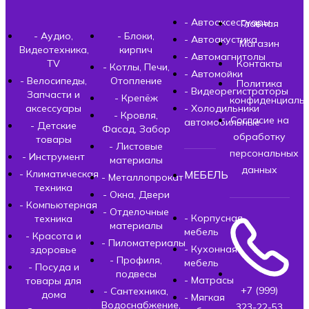
- Автоаксессуары
Главная
- Аудио,
- Блоки,
- Автоакустика
Магазин
Видеотехника,
кирпич
- Автомагнитолы
TV
Контакты
- Котлы, Печи,
- Автомойки
- Велосипеды,
Отопление
Политика
- Видеорегистраторы
Запчасти и
- Крепёж
конфиденциальн
аксессуары
- Холодильники
- Кровля,
Согласие на
автомобильные
- Детские
Фасад, Забор
обработку
товары
- Листовые
персональных
- Инструмент
материалы
данных
- Климатическая
МЕБЕЛЬ
- Металлопрокат
техника
- Окна, Двери
- Компьютерная
- Отделочные
- Корпусная
техника
материалы
мебель
- Красота и
- Пиломатериалы
- Кухонная
здоровье
- Профиля,
мебель
- Посуда и
подвесы
- Матрасы
товары для
+7 (999)
- Сантехника,
дома
- Мягкая
Водоснабжение,
323-22-53