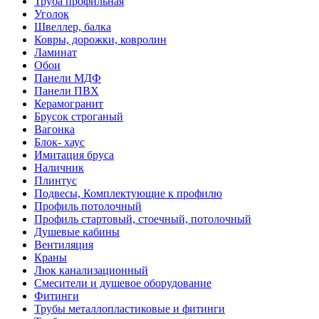
Труба профильная
Уголок
Швеллер, балка
Ковры, дорожки, ковролин
Ламинат
Обои
Панели МДФ
Панели ПВХ
Керамогранит
Брусок строганый
Вагонка
Блок- хаус
Имитация бруса
Наличник
Плинтус
Подвесы, Комплектующие к профилю
Профиль потолочный
Профиль стартовый, стоечный, потолочный
Душевые кабины
Вентиляция
Краны
Люк канализационный
Смесители и душевое оборудование
Фитинги
Трубы металлопластиковые и фитинги