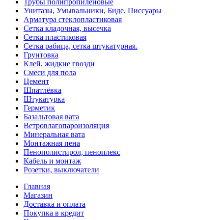
Трубы полипропиленовые
Унитазы, Умывальники, Биде, Писсуары
Арматура стеклопластиковая
Сетка кладочная, высечка
Сетка пластиковая
Сетка рабица, сетка штукатурная.
Грунтовка
Клей, жидкие гвозди
Смеси для пола
Цемент
Шпатлёвка
Штукатурка
Герметик
Базальтовая вата
Ветровлагопароизоляция
Минеральная вата
Монтажная пена
Пенополистирол, пеноплекс
Кабель и монтаж
Розетки, выключатели
Главная
Магазин
Доставка и оплата
Покупка в кредит