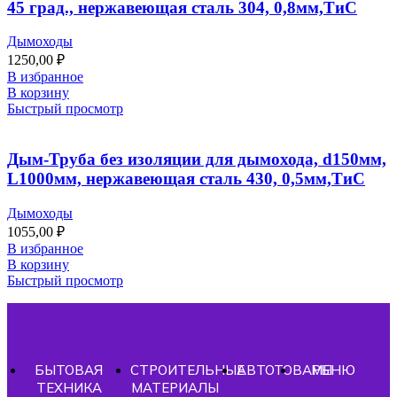
45 град., нержавеющая сталь 304, 0,8мм,ТиС
Дымоходы
1250,00
₽
В избранное
В корзину
Быстрый просмотр
Дым-Труба без изоляции для дымохода, d150мм,
L1000мм, нержавеющая сталь 430, 0,5мм,ТиС
Дымоходы
1055,00
₽
В избранное
В корзину
Быстрый просмотр
БЫТОВАЯ
СТРОИТЕЛЬНЫЕ
АВТОТОВАРЫ
МЕНЮ
ТЕХНИКА
МАТЕРИАЛЫ