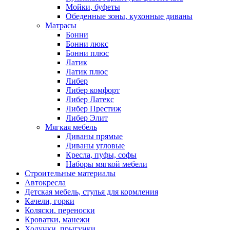
Мойки, буфеты
Обеденные зоны, кухонные диваны
Матрасы
Бонни
Бонни люкс
Бонни плюс
Латик
Латик плюс
Либер
Либер комфорт
Либер Латекс
Либер Престиж
Либер Элит
Мягкая мебель
Диваны прямые
Диваны угловые
Кресла, пуфы, софы
Наборы мягкой мебели
Строительные материалы
Автокресла
Детская мебель, стулья для кормления
Качели, горки
Коляски. переноски
Кроватки, манежи
Ходунки, прыгунки