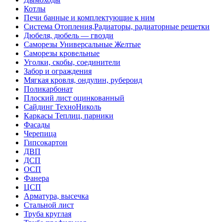
Котлы
Печи банные и комплектующие к ним
Система Отопления,Радиаторы, радиаторные решетки
Дюбеля, дюбель — гвозди
Саморезы Универсальные Желтые
Саморезы кровельные
Уголки, скобы, соединители
Забор и ограждения
Мягкая кровля, ондулин, рубероид
Поликарбонат
Плоский лист оцинкованный
Сайдинг ТехноНиколь
Каркасы Теплиц, парники
Фасады
Черепица
Гипсокартон
ДВП
ДСП
ОСП
Фанера
ЦСП
Арматура, высечка
Стальной лист
Труба круглая