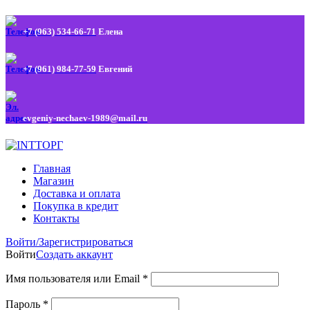
+7 (963) 534-66-71
Елена
+7 (961) 984-77-59
Евгений
evgeniy-nechaev-1989@mail.ru
Главная
Магазин
Доставка и оплата
Покупка в кредит
Контакты
Войти/Зарегистрироваться
Войти
Создать аккаунт
Имя пользователя или Email
*
Пароль
*