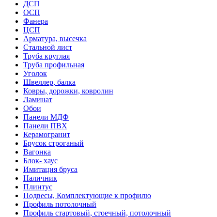
ДСП
ОСП
Фанера
ЦСП
Арматура, высечка
Стальной лист
Труба круглая
Труба профильная
Уголок
Швеллер, балка
Ковры, дорожки, ковролин
Ламинат
Обои
Панели МДФ
Панели ПВХ
Керамогранит
Брусок строганый
Вагонка
Блок- хаус
Имитация бруса
Наличник
Плинтус
Подвесы, Комплектующие к профилю
Профиль потолочный
Профиль стартовый, стоечный, потолочный