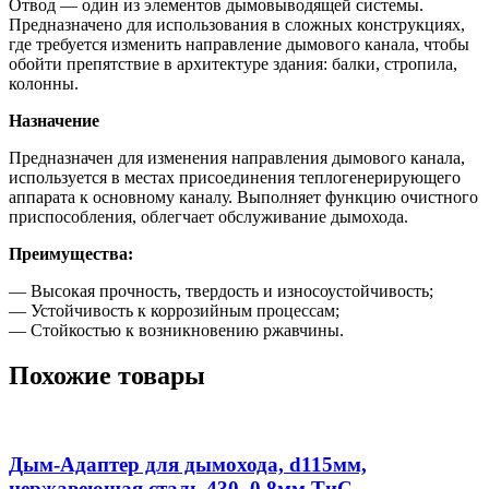
град.,
Отвод ― один из элементов дымовыводящей системы.
нержавеющая
Предназначено для использования в сложных конструкциях,
сталь
где требуется изменить направление дымового канала, чтобы
430,
обойти препятствие в архитектуре здания: балки, стропила,
0,8мм,ТиС
колонны.
Назначение
Предназначен для изменения направления дымового канала,
используется в местах присоединения теплогенерирующего
аппарата к основному каналу. Выполняет функцию очистного
приспособления, облегчает обслуживание дымохода.
Преимущества:
— Высокая прочность, твердость и износоустойчивость;
— Устойчивость к коррозийным процессам;
— Стойкостью к возникновению ржавчины.
Похожие товары
Дым-Адаптер для дымохода, d115мм,
нержавеющая сталь 430, 0,8мм,ТиС