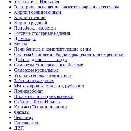
Утеплитель, Изоляция
Электрика, освещение, электротовары и аксессуары
Кирпич облицовочный
Кирпич печной
Кирпич рядовой
Пеноблок, газобетон
Готовые столярные изделия
Дымоходы
Котлы
Печи банные и комплектующие к ним
Система Отопления,Радиаторы, радиаторные решетки
Дюбеля, дюбель — гвозди
Саморезы Универсальные Желтые
Саморезы кровельные
Уголки, скобы, соединители
Забор и ограждения
Мягкая кровля, ондулин, рубероид
Поликарбонат
Плоский лист оцинкованный
Сайдинг ТехноНиколь
Каркасы Теплиц, парники
Фасады
Черепица
Гипсокартон
ДВП