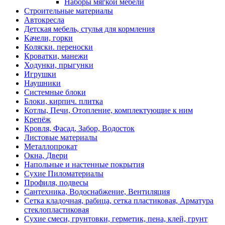
Наборы мягкой мебели
Строительные материалы
Автокресла
Детская мебель, стулья для кормления
Качели, горки
Коляски. переноски
Кроватки, манежи
Ходунки, прыгунки
Игрушки
Наушники
Системные блоки
Блоки, кирпич. плитка
Котлы, Печи, Отопление, комплектующие к ним
Крепёж
Кровля, Фасад, Забор, Водосток
Листовые материалы
Металлопрокат
Окна, Двери
Напольные и настенные покрытия
Сухие Пиломатериалы
Профиля, подвесы
Сантехника, Водоснабжение, Вентиляция
Сетка кладочная, рабица, сетка пластиковая, Арматура
стеклопластиковая
Сухие смеси, грунтовки, герметик, пена, клей, грунт