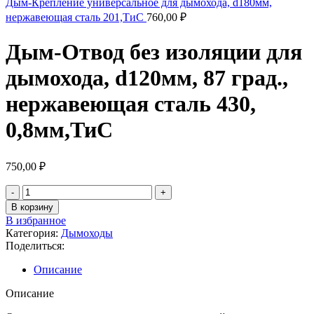
Дым-Крепление универсальное для дымохода, d180мм,
нержавеющая сталь 201,ТиС
760,00
₽
Дым-Отвод без изоляции для
дымохода, d120мм, 87 град.,
нержавеющая сталь 430,
0,8мм,ТиС
750,00
₽
Количество
товара
В корзину
Дым-
В избранное
Отвод
Категория:
Дымоходы
без
Поделиться:
изоляции
для
Описание
дымохода,
d120мм,
Описание
87