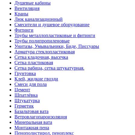
Душевые кабины
Вентиляция
Краны
Люк канализационный
Смесители и душевое оборудование
Фитинги
Трубы металлопластиковые и фитинги
Трубы полипропиленовые
Унитазы, Умывальники, Биде, Писсуары
Арматура стеклопластиковая
Сетка кладочная, высечка
Сетка пластиковая
Сетка рабица, сетка штукатурная.
Грунтовка
Клей, жидкие гвозди
Смеси для пола
Цемент
Шпатлёвка
Штукатурка
Герметик
Базальтовая вата
Ветровлагопароизоляция
Минеральная вата
Монтажная пена
Пенополистирол, пеноплекс