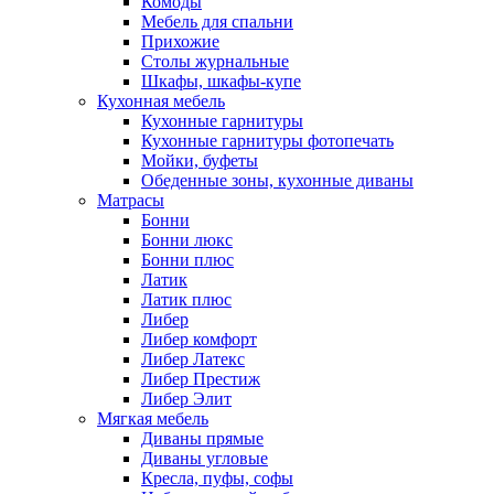
Комоды
Мебель для спальни
Прихожие
Столы журнальные
Шкафы, шкафы-купе
Кухонная мебель
Кухонные гарнитуры
Кухонные гарнитуры фотопечать
Мойки, буфеты
Обеденные зоны, кухонные диваны
Матрасы
Бонни
Бонни люкс
Бонни плюс
Латик
Латик плюс
Либер
Либер комфорт
Либер Латекс
Либер Престиж
Либер Элит
Мягкая мебель
Диваны прямые
Диваны угловые
Кресла, пуфы, софы