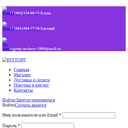
+7 (963) 534-66-71
Елена
+7 (961) 984-77-59
Евгений
evgeniy-nechaev-1989@mail.ru
Главная
Магазин
Доставка и оплата
Покупка в кредит
Контакты
Войти/Зарегистрироваться
Войти
Создать аккаунт
Имя пользователя или Email
*
Пароль
*