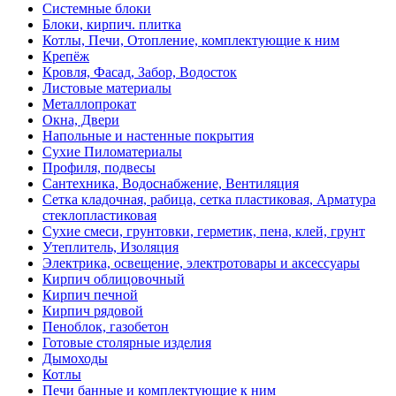
Системные блоки
Блоки, кирпич. плитка
Котлы, Печи, Отопление, комплектующие к ним
Крепёж
Кровля, Фасад, Забор, Водосток
Листовые материалы
Металлопрокат
Окна, Двери
Напольные и настенные покрытия
Сухие Пиломатериалы
Профиля, подвесы
Сантехника, Водоснабжение, Вентиляция
Сетка кладочная, рабица, сетка пластиковая, Арматура
стеклопластиковая
Сухие смеси, грунтовки, герметик, пена, клей, грунт
Утеплитель, Изоляция
Электрика, освещение, электротовары и аксессуары
Кирпич облицовочный
Кирпич печной
Кирпич рядовой
Пеноблок, газобетон
Готовые столярные изделия
Дымоходы
Котлы
Печи банные и комплектующие к ним