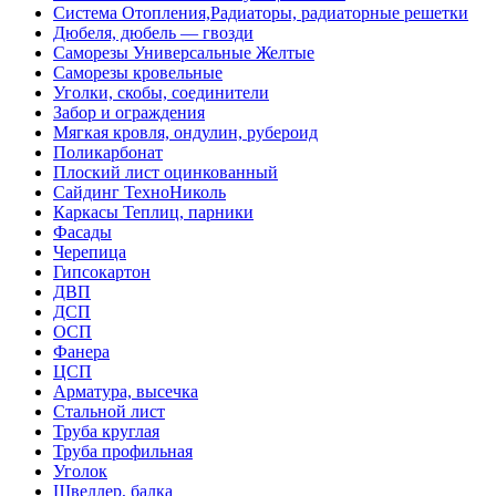
Система Отопления,Радиаторы, радиаторные решетки
Дюбеля, дюбель — гвозди
Саморезы Универсальные Желтые
Саморезы кровельные
Уголки, скобы, соединители
Забор и ограждения
Мягкая кровля, ондулин, рубероид
Поликарбонат
Плоский лист оцинкованный
Сайдинг ТехноНиколь
Каркасы Теплиц, парники
Фасады
Черепица
Гипсокартон
ДВП
ДСП
ОСП
Фанера
ЦСП
Арматура, высечка
Стальной лист
Труба круглая
Труба профильная
Уголок
Швеллер, балка