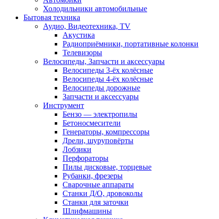
Холодильники автомобильные
Бытовая техника
Аудио, Видеотехника, TV
Акустика
Радиоприёмники, портативные колонки
Телевизоры
Велосипеды, Запчасти и аксессуары
Велосипеды 3-ёх колёсные
Велосипеды 4-ёх колёсные
Велосипеды дорожные
Запчасти и аксессуары
Инструмент
Бензо — электропилы
Бетоносмесители
Генераторы, компрессоры
Дрели, шуруповёрты
Лобзики
Перфораторы
Пилы дисковые, торцевые
Рубанки, фрезеры
Сварочные аппараты
Станки Д/О, дровоколы
Станки для заточки
Шлифмашины