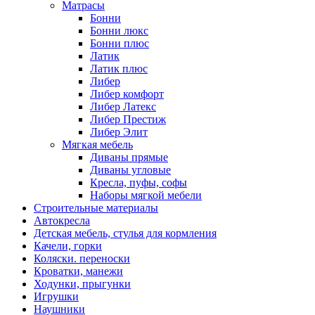
Матрасы
Бонни
Бонни люкс
Бонни плюс
Латик
Латик плюс
Либер
Либер комфорт
Либер Латекс
Либер Престиж
Либер Элит
Мягкая мебель
Диваны прямые
Диваны угловые
Кресла, пуфы, софы
Наборы мягкой мебели
Строительные материалы
Автокресла
Детская мебель, стулья для кормления
Качели, горки
Коляски. переноски
Кроватки, манежи
Ходунки, прыгунки
Игрушки
Наушники