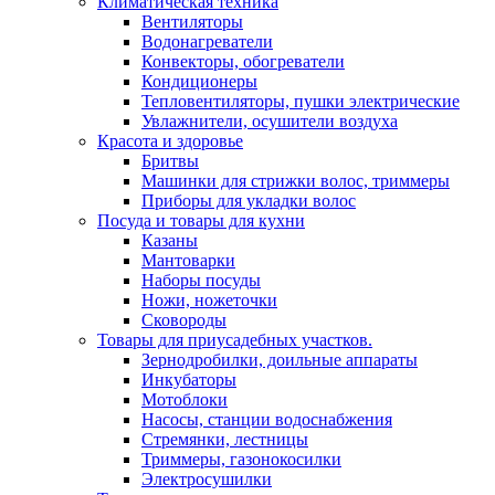
Климатическая техника
Вентиляторы
Водонагреватели
Конвекторы, обогреватели
Кондиционеры
Тепловентиляторы, пушки электрические
Увлажнители, осушители воздуха
Красота и здоровье
Бритвы
Машинки для стрижки волос, триммеры
Приборы для укладки волос
Посуда и товары для кухни
Казаны
Мантоварки
Наборы посуды
Ножи, ножеточки
Сковороды
Товары для приусадебных участков.
Зернодробилки, доильные аппараты
Инкубаторы
Мотоблоки
Насосы, станции водоснабжения
Стремянки, лестницы
Триммеры, газонокосилки
Электросушилки