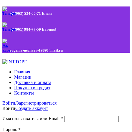
+7 (963) 534-66-71
Елена
+7 (961) 984-77-59
Евгений
evgeniy-nechaev-1989@mail.ru
Главная
Магазин
Доставка и оплата
Покупка в кредит
Контакты
Войти/Зарегистрироваться
Войти
Создать аккаунт
Имя пользователя или Email
*
Пароль
*