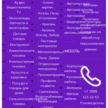
- Аудио,
- Блоки,
- Автоакустика
Магазин
Видеотехника,
кирпич
- Автомагнитолы
TV
Контакты
- Котлы, Печи,
- Автомойки
- Велосипеды,
Отопление
Политика
- Видеорегистраторы
Запчасти и
- Крепёж
конфиденциальн
аксессуары
- Холодильники
- Кровля,
Согласие на
автомобильные
- Детские
Фасад, Забор
обработку
товары
- Листовые
персональных
- Инструмент
материалы
данных
- Климатическая
МЕБЕЛЬ
- Металлопрокат
техника
- Окна, Двери
- Компьютерная
- Отделочные
- Корпусная
техника
материалы
мебель
- Красота и
- Пиломатериалы
- Кухонная
здоровье
- Профиля,
мебель
- Посуда и
подвесы
- Матрасы
товары для
+7 (999)
- Сантехника,
дома
- Мягкая
Водоснабжение,
323-22-53
мебель
- Сельскохозяйственные
Вентиляция
Руководитель
товары
- Сетка,