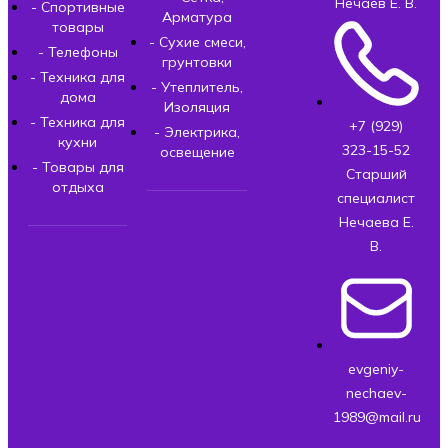
Нечаев Е. В.
- Спортивные
Арматура
товары
- Сухие смеси,
- Телефоны
грунтовки
- Техника для
- Утеплитель,
дома
Изоляция
- Техника для
+7 (929)
- Электрика,
кухни
323-15-52
освещение
- Товары для
Старший
отдыха
специалист
Нечаева Е.
В.
evgeniy-
nechaev-
1989@mail.ru