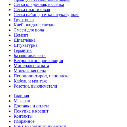
Сетка кладочная, высечка
Сетка пластиковая
Сетка рабица, сетка штукатурная.
Грунтовка
Клей, жидкие гвозди
Смеси для пола
Цемент
Шпатлёвка
Штукатурка
Герметик
Базальтовая вата
Ветровлагопароизоляция
Минеральная вата
Монтажная пена
Пенополистирол, пеноплекс
Кабель и монтаж
Розетки, выключатели
Главная
Магазин
Доставка и оплата
Покупка в кредит
Контакты
Избранное
Войти/Зарегистрироваться