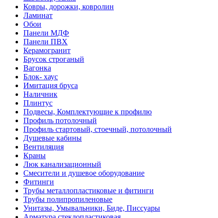
Ковры, дорожки, ковролин
Ламинат
Обои
Панели МДФ
Панели ПВХ
Керамогранит
Брусок строганый
Вагонка
Блок- хаус
Имитация бруса
Наличник
Плинтус
Подвесы, Комплектующие к профилю
Профиль потолочный
Профиль стартовый, стоечный, потолочный
Душевые кабины
Вентиляция
Краны
Люк канализационный
Смесители и душевое оборудование
Фитинги
Трубы металлопластиковые и фитинги
Трубы полипропиленовые
Унитазы, Умывальники, Биде, Писсуары
Арматура стеклопластиковая