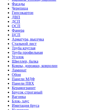
Фасады
Черепица
Гипсокартон
ДВП
ДСП
ОСП
Фанера
ЦСП
Арматура, высечка
Стальной лист
Труба круглая
Труба профильная
Уголок
Швеллер, балка
Ковры, дорожки, ковролин
Ламинат
Обои
Панели МДФ
Панели ПВХ
Керамогранит
Брусок строганый
Вагонка
Блок- хаус
Имитация бруса
Наличник