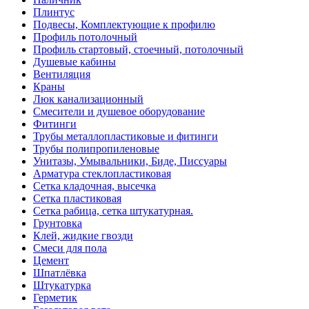
Плинтус
Подвесы, Комплектующие к профилю
Профиль потолочный
Профиль стартовый, стоечный, потолочный
Душевые кабины
Вентиляция
Краны
Люк канализационный
Смесители и душевое оборудование
Фитинги
Трубы металлопластиковые и фитинги
Трубы полипропиленовые
Унитазы, Умывальники, Биде, Писсуары
Арматура стеклопластиковая
Сетка кладочная, высечка
Сетка пластиковая
Сетка рабица, сетка штукатурная.
Грунтовка
Клей, жидкие гвозди
Смеси для пола
Цемент
Шпатлёвка
Штукатурка
Герметик