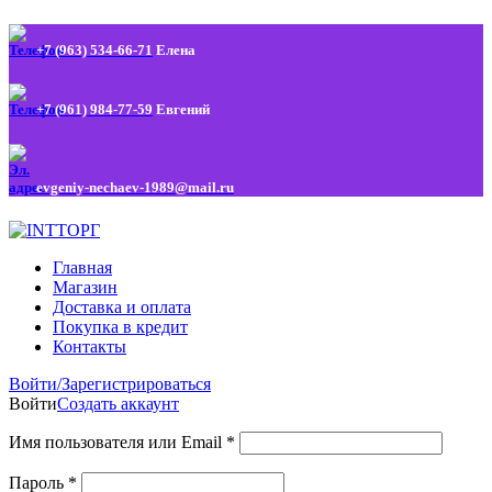
+7 (963) 534-66-71
Елена
+7 (961) 984-77-59
Евгений
evgeniy-nechaev-1989@mail.ru
Главная
Магазин
Доставка и оплата
Покупка в кредит
Контакты
Войти/Зарегистрироваться
Войти
Создать аккаунт
Имя пользователя или Email
*
Пароль
*