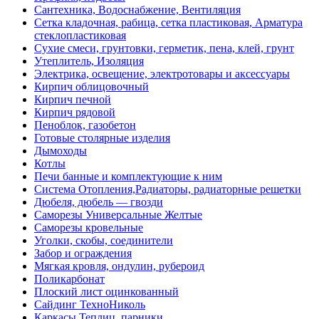
Сантехника, Водоснабжение, Вентиляция
Сетка кладочная, рабица, сетка пластиковая, Арматура
стеклопластиковая
Сухие смеси, грунтовки, герметик, пена, клей, грунт
Утеплитель, Изоляция
Электрика, освещение, электротовары и аксессуары
Кирпич облицовочный
Кирпич печной
Кирпич рядовой
Пеноблок, газобетон
Готовые столярные изделия
Дымоходы
Котлы
Печи банные и комплектующие к ним
Система Отопления,Радиаторы, радиаторные решетки
Дюбеля, дюбель — гвозди
Саморезы Универсальные Желтые
Саморезы кровельные
Уголки, скобы, соединители
Забор и ограждения
Мягкая кровля, ондулин, рубероид
Поликарбонат
Плоский лист оцинкованный
Сайдинг ТехноНиколь
Каркасы Теплиц, парники