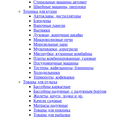
Стиральные машины автомат
Швейные машины, оверлоки
Техника для кухни
Автоклавы, дистилляторы
Блендеры
Варочные панели
Вытяжки
Духовые, жарочные шкафы
Микроволновые печи
Морозильные лари
Мультиварки, аэрогрили
Мясорубки, кухонные комбайны
Плиты комбинированные, газовые
Посудомоечные машины
Тостеры, вафельницы, блинницы
Холодильники
Термопоты, кофеварки
Товары для отдыха
Бассейны каркасные
Бассейны надувные, с надувным бортом
Жилеты, круги, лодки и др.
Качели садовые
Матрасы надувные
Товары для пикника
Товары для рыбалки