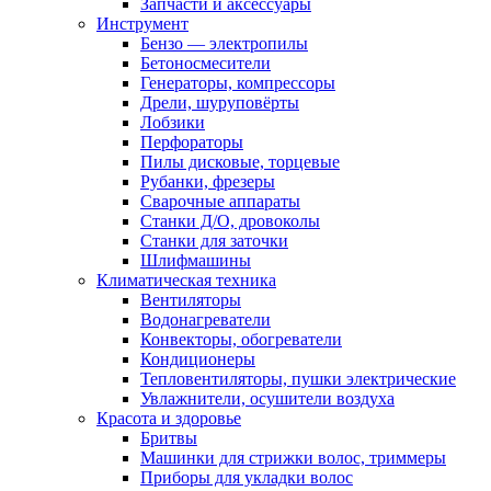
Запчасти и аксессуары
Инструмент
Бензо — электропилы
Бетоносмесители
Генераторы, компрессоры
Дрели, шуруповёрты
Лобзики
Перфораторы
Пилы дисковые, торцевые
Рубанки, фрезеры
Сварочные аппараты
Станки Д/О, дровоколы
Станки для заточки
Шлифмашины
Климатическая техника
Вентиляторы
Водонагреватели
Конвекторы, обогреватели
Кондиционеры
Тепловентиляторы, пушки электрические
Увлажнители, осушители воздуха
Красота и здоровье
Бритвы
Машинки для стрижки волос, триммеры
Приборы для укладки волос