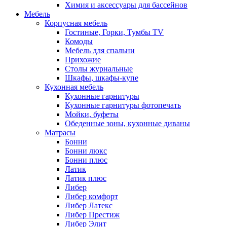
Химия и аксессуары для бассейнов
Мебель
Корпусная мебель
Гостиные, Горки, Тумбы TV
Комоды
Мебель для спальни
Прихожие
Столы журнальные
Шкафы, шкафы-купе
Кухонная мебель
Кухонные гарнитуры
Кухонные гарнитуры фотопечать
Мойки, буфеты
Обеденные зоны, кухонные диваны
Матрасы
Бонни
Бонни люкс
Бонни плюс
Латик
Латик плюс
Либер
Либер комфорт
Либер Латекс
Либер Престиж
Либер Элит