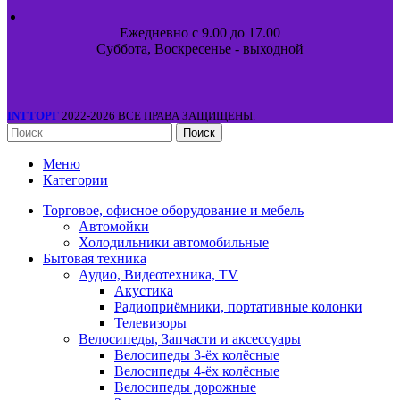
Ежедневно с 9.00 до 17.00
Суббота, Воскресенье - выходной
INTТОРГ
2022-2026 ВСЕ ПРАВА ЗАЩИЩЕНЫ.
Поиск
Меню
Категории
Торговое, офисное оборудование и мебель
Автомойки
Холодильники автомобильные
Бытовая техника
Аудио, Видеотехника, TV
Акустика
Радиоприёмники, портативные колонки
Телевизоры
Велосипеды, Запчасти и аксессуары
Велосипеды 3-ёх колёсные
Велосипеды 4-ёх колёсные
Велосипеды дорожные