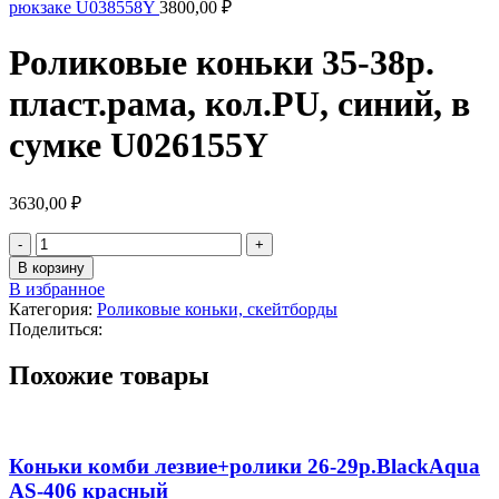
рюкзаке U038558Y
3800,00
₽
Роликовые коньки 35-38р.
пласт.рама, кол.PU, синий, в
сумке U026155Y
3630,00
₽
Количество
товара
В корзину
Роликовые
В избранное
коньки
Категория:
Роликовые коньки, скейтборды
35-
Поделиться:
38р.
пласт.рама,
Похожие товары
кол.PU,
синий,
в
сумке
U026155Y
Коньки комби лезвие+ролики 26-29р.BlackAqua
AS-406 красный