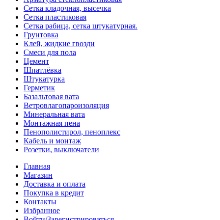
Сетка кладочная, высечка
Сетка пластиковая
Сетка рабица, сетка штукатурная.
Грунтовка
Клей, жидкие гвозди
Смеси для пола
Цемент
Шпатлёвка
Штукатурка
Герметик
Базальтовая вата
Ветровлагопароизоляция
Минеральная вата
Монтажная пена
Пенополистирол, пеноплекс
Кабель и монтаж
Розетки, выключатели
Главная
Магазин
Доставка и оплата
Покупка в кредит
Контакты
Избранное
Войти/Зарегистрироваться