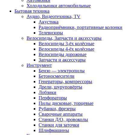
Автомойки
Холодильники автомобильные
Бытовая техника
Аудио, Видеотехника, TV
Акустика
Радиоприёмники, портативные колонки
Телевизоры
Велосипеды, Запчасти и аксессуары
Велосипеды 3-ёх колёсные
Велосипеды 4-ёх колёсные
Велосипеды дорожные
Запчасти и аксессуары
Инструмент
Бензо — электропилы
Бетоносмесители
Генераторы, компрессоры
Дрели, шуруповёрты
Лобзики
Перфораторы
Пилы дисковые, торцевые
Рубанки, фрезеры
Сварочные аппараты
Станки Д/О, дровоколы
Станки для заточки
Шлифмашины