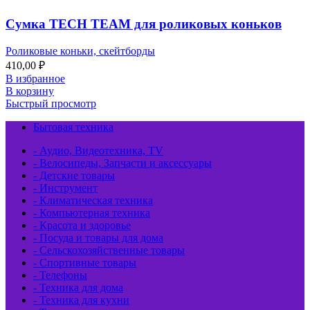
Сумка TECH TEAM для роликовых коньков
Роликовые коньки, скейтборды
410,00
₽
В избранное
В корзину
Быстрый просмотр
Бытовая техника
- Аудио, Видеотехника, TV
- Велосипеды, Запчасти и аксессуары
- Детские товары
- Инструмент
- Климатическая техника
- Компьютерная техника
- Красота и здоровье
- Посуда и товары для дома
- Сельскохозяйственные товары
- Спортивные товары
- Телефоны
- Техника для дома
- Техника для кухни