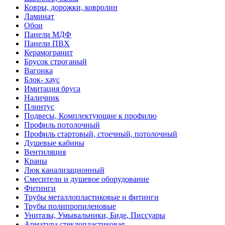
Ковры, дорожки, ковролин
Ламинат
Обои
Панели МДФ
Панели ПВХ
Керамогранит
Брусок строганый
Вагонка
Блок- хаус
Имитация бруса
Наличник
Плинтус
Подвесы, Комплектующие к профилю
Профиль потолочный
Профиль стартовый, стоечный, потолочный
Душевые кабины
Вентиляция
Краны
Люк канализационный
Смесители и душевое оборудование
Фитинги
Трубы металлопластиковые и фитинги
Трубы полипропиленовые
Унитазы, Умывальники, Биде, Писсуары
Арматура стеклопластиковая