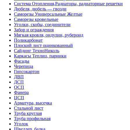
Система Отопления,Радиаторы, радиаторные решетки
Дюбеля, дюбель — гвозди
Саморезы Универсальные Желтые
Саморезы кровельные
Уголки, скобы, соединители
Забор и ограждения
Мягкая кровля, ондулин, рубероид
Поликарбонат
Плоский лист оцинкованный
Сайдинг ТехноНиколь
Каркасы Теплиц, парники
Фасады
Черепица
Гипсокартон
ДВП
ДСП
ОСП
Фанера
ЦСП
Арматура, высечка
Стальной лист
Труба круглая
Труба профильная
Уголок
Швеллер, балка