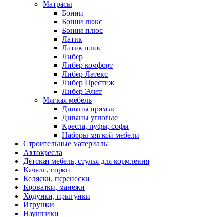
Матрасы
Бонни
Бонни люкс
Бонни плюс
Латик
Латик плюс
Либер
Либер комфорт
Либер Латекс
Либер Престиж
Либер Элит
Мягкая мебель
Диваны прямые
Диваны угловые
Кресла, пуфы, софы
Наборы мягкой мебели
Строительные материалы
Автокресла
Детская мебель, стулья для кормления
Качели, горки
Коляски. переноски
Кроватки, манежи
Ходунки, прыгунки
Игрушки
Наушники