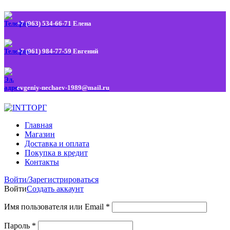
+7 (963) 534-66-71
Елена
+7 (961) 984-77-59
Евгений
evgeniy-nechaev-1989@mail.ru
Главная
Магазин
Доставка и оплата
Покупка в кредит
Контакты
Войти/Зарегистрироваться
Войти
Создать аккаунт
Имя пользователя или Email
*
Пароль
*