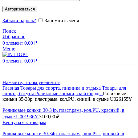
Авторизоваться
Забыли пароль?
Запомнить меня
Поиск
Избранное
0
элемент
0,00
₽
Меню
0
элемент
0,00
₽
Нажмите, чтобы увеличить
Главная
Товары для спорта, пикника и отдыха
Товары для
спорта, батуты
Роликовые коньки, скейтборды
Роликовые
коньки 35-38р. пласт.рама, кол.PU, синий, в сумке U026155Y
Роликовые коньки 30-34р. пласт.рама, кол.PU, красный, в
сумке U001936Y
3100,00
₽
Вернуться к товарам
Роликовые коньки 30-34р. пласт.рама, кол.PU, розовый, в