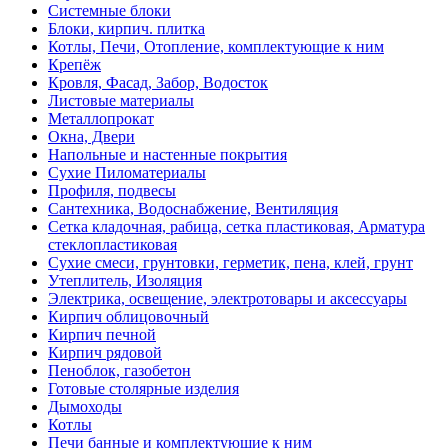
Системные блоки
Блоки, кирпич. плитка
Котлы, Печи, Отопление, комплектующие к ним
Крепёж
Кровля, Фасад, Забор, Водосток
Листовые материалы
Металлопрокат
Окна, Двери
Напольные и настенные покрытия
Сухие Пиломатериалы
Профиля, подвесы
Сантехника, Водоснабжение, Вентиляция
Сетка кладочная, рабица, сетка пластиковая, Арматура
стеклопластиковая
Сухие смеси, грунтовки, герметик, пена, клей, грунт
Утеплитель, Изоляция
Электрика, освещение, электротовары и аксессуары
Кирпич облицовочный
Кирпич печной
Кирпич рядовой
Пеноблок, газобетон
Готовые столярные изделия
Дымоходы
Котлы
Печи банные и комплектующие к ним