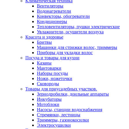
Климатическая техника
Вентиляторы
Водонагреватели
Конвекторы, обогреватели
Кондиционеры
Тепловентиляторы, пушки электрические
Увлажнители, осушители воздуха
Красота и здоровье
Бритвы
Машинки для стрижки волос, триммеры
Приборы для укладки волос
Посуда и товары для кухни
Казаны
Мантоварки
Наборы посуды
Ножи, ножеточки
Сковороды
Товары для приусадебных участков.
Зернодробилки, доильные аппараты
Инкубаторы
Мотоблоки
Насосы, станции водоснабжения
Стремянки, лестницы
Триммеры, газонокосилки
Электросушилки