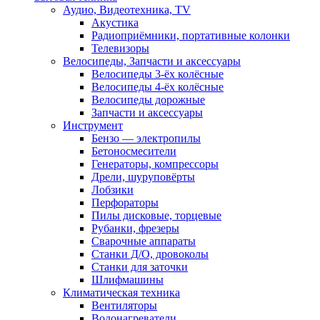
Аудио, Видеотехника, TV
Акустика
Радиоприёмники, портативные колонки
Телевизоры
Велосипеды, Запчасти и аксессуары
Велосипеды 3-ёх колёсные
Велосипеды 4-ёх колёсные
Велосипеды дорожные
Запчасти и аксессуары
Инструмент
Бензо — электропилы
Бетоносмесители
Генераторы, компрессоры
Дрели, шуруповёрты
Лобзики
Перфораторы
Пилы дисковые, торцевые
Рубанки, фрезеры
Сварочные аппараты
Станки Д/О, дровоколы
Станки для заточки
Шлифмашины
Климатическая техника
Вентиляторы
Водонагреватели