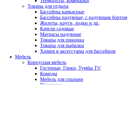
Термопоты, кофеварки
Товары для отдыха
Бассейны каркасные
Бассейны надувные, с надувным бортом
Жилеты, круги, лодки и др.
Качели садовые
Матрасы надувные
Товары для пикника
Товары для рыбалки
Химия и аксессуары для бассейнов
Мебель
Корпусная мебель
Гостиные, Горки, Тумбы TV
Комоды
Мебель для спальни
Прихожие
Столы журнальные
Шкафы, шкафы-купе
Кухонная мебель
Кухонные гарнитуры
Кухонные гарнитуры фотопечать
Мойки, буфеты
Обеденные зоны, кухонные диваны
Матрасы
Бонни