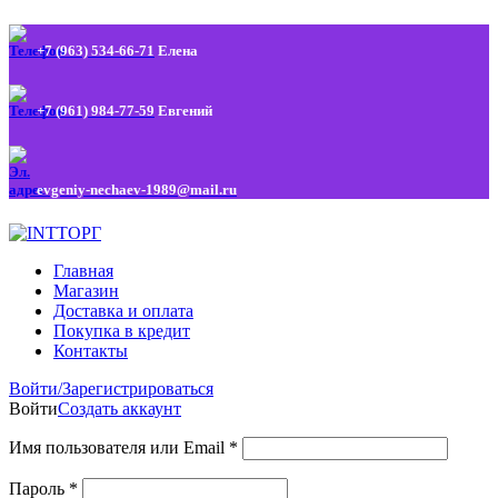
+7 (963) 534-66-71
Елена
+7 (961) 984-77-59
Евгений
evgeniy-nechaev-1989@mail.ru
Главная
Магазин
Доставка и оплата
Покупка в кредит
Контакты
Войти/Зарегистрироваться
Войти
Создать аккаунт
Имя пользователя или Email
*
Пароль
*