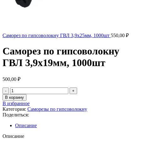
Саморез по гипсоволокну ГВЛ 3,9х25мм, 1000шт
550,00
₽
Саморез по гипсоволокну
ГВЛ 3,9х19мм, 1000шт
500,00
₽
Количество
товара
В корзину
Саморез
В избранное
по
Категория:
Саморезы по гипсоволокну
гипсоволокну
Поделиться:
ГВЛ
3,9х19мм,
Описание
1000шт
Описание