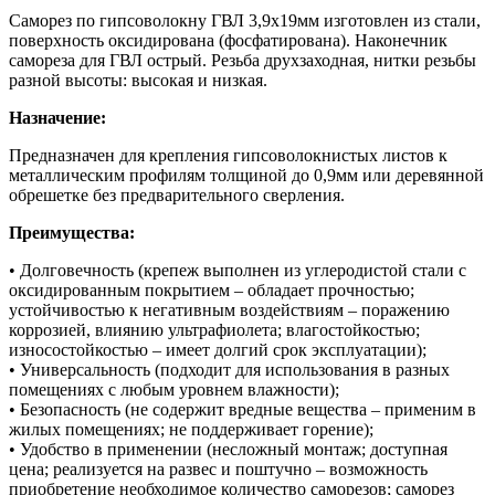
Саморез по гипсоволокну ГВЛ 3,9х19мм изготовлен из стали,
поверхность оксидирована (фосфатирована). Наконечник
самореза для ГВЛ острый. Резьба друхзаходная, нитки резьбы
разной высоты: высокая и низкая.
Назначение:
Предназначен для крепления гипсоволокнистых листов к
металлическим профилям толщиной до 0,9мм или деревянной
обрешетке без предварительного сверления.
Преимущества:
• Долговечность (крепеж выполнен из углеродистой стали с
оксидированным покрытием – обладает прочностью;
устойчивостью к негативным воздействиям – поражению
коррозией, влиянию ультрафиолета; влагостойкостью;
износостойкостью – имеет долгий срок эксплуатации);
• Универсальность (подходит для использования в разных
помещениях с любым уровнем влажности);
• Безопасность (не содержит вредные вещества – применим в
жилых помещениях; не поддерживает горение);
• Удобство в применении (несложный монтаж; доступная
цена; реализуется на развес и поштучно – возможность
приобретение необходимое количество саморезов; саморез