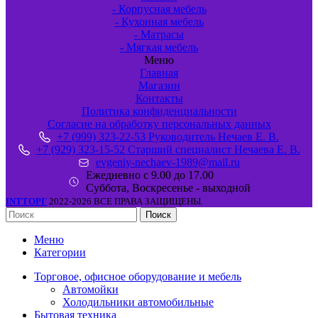
- Корпусная мебель
- Кухонная мебель
- Матрасы
- Мягкая мебель
Меню
Главная
Магазин
Контакты
Политика конфиденциальности
Согласие на обработку персональных данных
+7 (999) 323-22-53 Руководитель Нечаев Е. В.
+7 (929) 323-15-52 Старший специалист Нечаева Е. В.
evgeniy-nechaev-1989@mail.ru
Ежедневно с 9.00 до 17.00
Суббота, Воскресенье - выходной
INTТОРГ
2022-2026 ВСЕ ПРАВА ЗАЩИЩЕНЫ.
Поиск
Меню
Категории
Торговое, офисное оборудование и мебель
Автомойки
Холодильники автомобильные
Бытовая техника