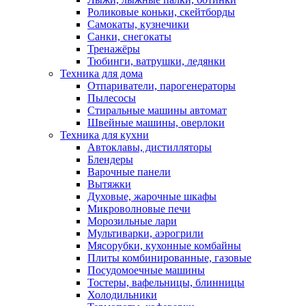
Роликовые коньки, скейтборды
Самокаты, кузнечики
Санки, снегокаты
Тренажёры
Тюбинги, ватрушки, ледянки
Техника для дома
Отпариватели, парогенераторы
Пылесосы
Стиральные машины автомат
Швейные машины, оверлоки
Техника для кухни
Автоклавы, дистилляторы
Блендеры
Варочные панели
Вытяжки
Духовые, жарочные шкафы
Микроволновые печи
Морозильные лари
Мультиварки, аэрогрили
Мясорубки, кухонные комбайны
Плиты комбинированные, газовые
Посудомоечные машины
Тостеры, вафельницы, блинницы
Холодильники