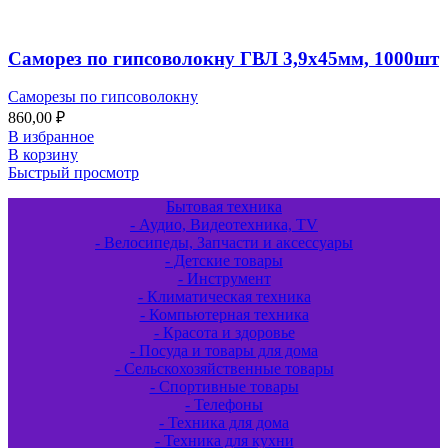
Саморез по гипсоволокну ГВЛ 3,9х45мм, 1000шт
Саморезы по гипсоволокну
860,00
₽
В избранное
В корзину
Быстрый просмотр
Бытовая техника
- Аудио, Видеотехника, TV
- Велосипеды, Запчасти и аксессуары
- Детские товары
- Инструмент
- Климатическая техника
- Компьютерная техника
- Красота и здоровье
- Посуда и товары для дома
- Сельскохозяйственные товары
- Спортивные товары
- Телефоны
- Техника для дома
- Техника для кухни