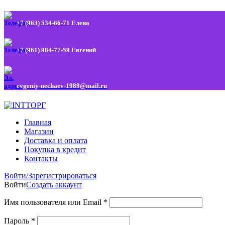
+7 (963) 534-66-71
Елена
+7 (961) 984-77-59
Евгений
evgeniy-nechaev-1989@mail.ru
Главная
Магазин
Доставка и оплата
Покупка в кредит
Контакты
Войти/Зарегистрироваться
Войти
Создать аккаунт
Имя пользователя или Email
*
Пароль
*