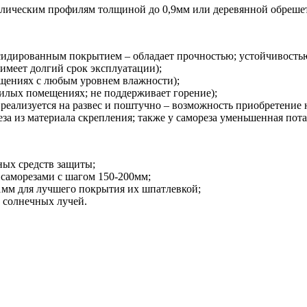
ллическим профилям толщиной до 0,9мм или деревянной обрешет
ксидированным покрытием – обладает прочностью; устойчивость
имеет долгий срок эксплуатации);
ещениях с любым уровнем влажности);
жилых помещениях; не поддерживает горение);
реализуется на развес и поштучно – возможность приобретение 
а из материала скрепления; также у самореза уменьшенная потай
ых средств защиты;
саморезами с шагом 150-200мм;
1мм для лучшего покрытия их шпатлевкой;
 солнечных лучей.