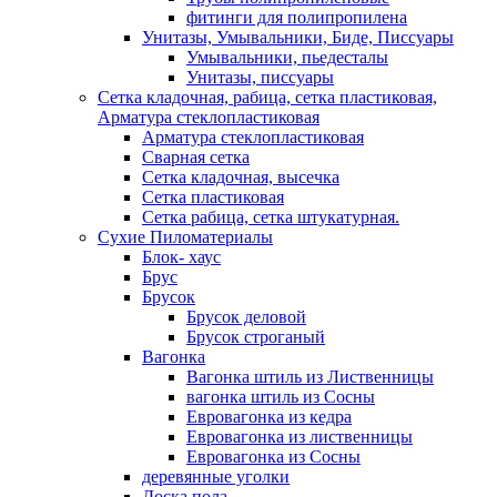
фитинги для полипропилена
Унитазы, Умывальники, Биде, Писсуары
Умывальники, пьедесталы
Унитазы, писсуары
Сетка кладочная, рабица, сетка пластиковая,
Арматура стеклопластиковая
Арматура стеклопластиковая
Сварная сетка
Сетка кладочная, высечка
Сетка пластиковая
Сетка рабица, сетка штукатурная.
Сухие Пиломатериалы
Блок- хаус
Брус
Брусок
Брусок деловой
Брусок строганый
Вагонка
Вагонка штиль из Лиственницы
вагонка штиль из Сосны
Евровагонка из кедра
Евровагонка из лиственницы
Евровагонка из Сосны
деревянные уголки
Доска пола