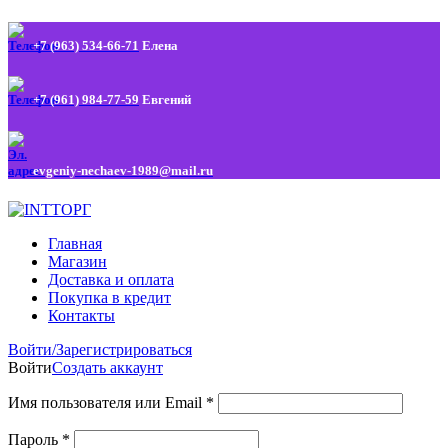
+7 (963) 534-66-71
Елена
+7 (961) 984-77-59
Евгений
evgeniy-nechaev-1989@mail.ru
Главная
Магазин
Доставка и оплата
Покупка в кредит
Контакты
Войти/Зарегистрироваться
Войти
Создать аккаунт
Имя пользователя или Email
*
Пароль
*