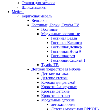
Станки для заточки
Шлифмашины
Мебель
Корпусная мебель
Вешалки
Гостиные, Горки, Тумбы TV
Гостиные
Модульные гостинные
Гостиная Белла
Гостиная Калипсо
Гостинная Денвер
Гостинная Нота 9
Гостинная рея
Гостинная Сидней 1
Тумбы ТВ
Детская подрастковая мебель
Детские на заказ
Детские стенки
Комоды для детской
Кровати 2-х ярусные
Кровати детские
Кровати на заказ
Модульные детские
детская лючия
Детская модульная ОРИОН-1