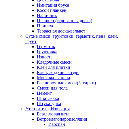
Имитация бруса
Косой планкен
Наличник
Планкен (строганная доска)
Плинтус
Террасная доска-вельвет
Сухие смеси, грунтовки, герметик, пена, клей,
грунт
Герметик
Грунтовка
Известь
Кладочные смеси
Клей для плитки
Клей, жидкие гвозди
Монтажная пена
Расшивочные смеси(Затирки)
Смеси для пола
Цемент
Шпатлёвка
Штукатурка
Утеплитель, Изоляция
Базальтовая вата
Ветровлагопароизоляция
Изоспан