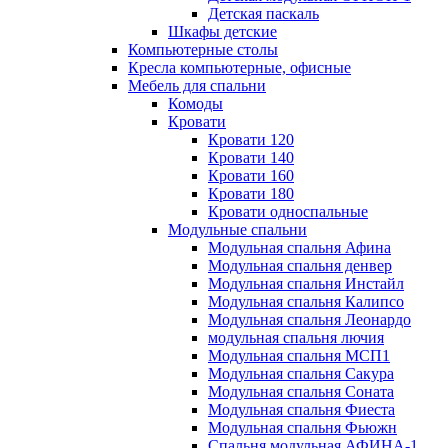
Детская паскаль
Шкафы детские
Компьютерные столы
Кресла компьютерные, офисные
Мебель для спальни
Комоды
Кровати
Кровати 120
Кровати 140
Кровати 160
Кровати 180
Кровати односпальные
Модульные спальни
Модульная спальня Афина
Модульная спальня денвер
Модульная спальня Инстайл
Модульная спальня Калипсо
Модульная спальня Леонардо
модульная спальня лючия
Модульная спальня МСП1
Модульная спальня Сакура
Модульная спальня Соната
Модульная спальня Фиеста
Модульная спальня Фьюжн
Спальня модульная АФИНА-1