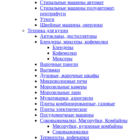
Стиральные машины автомат
Стиральные машины полуавтомат,
центрифуги
Утюги
Швейные машины, оверлоки
Техника для кухни
Автоклавы, дистилляторы
Блендеры, миксеры, кофемолки
Блендеры
Кофемолки
Миксеры
Варочные панели
Вытяжки
Духовые, жарочные шкафы
Микроволновые печи
Морозильные камеры
Морозильные лари
Мультиварки, аэрогрили
Плиты комбинированные, газовые
Плиты электрические
Посудомоечные машины
Соковыжималки, Мясорубки, Комбайны
Мясорубки, кухонные комбайны
Соковыжималки
Термопоты, кофеварки