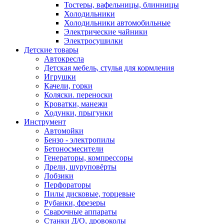
Тостеры, вафельницы, блинницы
Холодильники
Холодильники автомобильные
Электрические чайники
Электросушилки
Детские товары
Автокресла
Детская мебель, стулья для кормления
Игрушки
Качели, горки
Коляски. переноски
Кроватки, манежи
Ходунки, прыгунки
Инструмент
Автомойки
Бензо - электропилы
Бетоносмесители
Генераторы, компрессоры
Дрели, шуруповёрты
Лобзики
Перфораторы
Пилы дисковые, торцевые
Рубанки, фрезеры
Сварочные аппараты
Станки Д/О, дровоколы