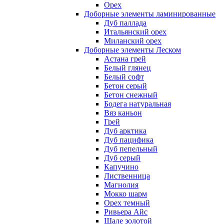
Орех
Доборные элементы ламинированные
Дуб паллада
Итальянский орех
Миланский орех
Доборные элементы Леском
Астана грей
Белый глянец
Белый софт
Бетон серый
Бетон снежный
Бодега натуральная
Вяз каньон
Грей
Дуб арктика
Дуб пацифика
Дуб пепельный
Дуб серый
Капучино
Лиственница
Магнолия
Мокко шарм
Орех темный
Ривьера Айс
Шале золотой