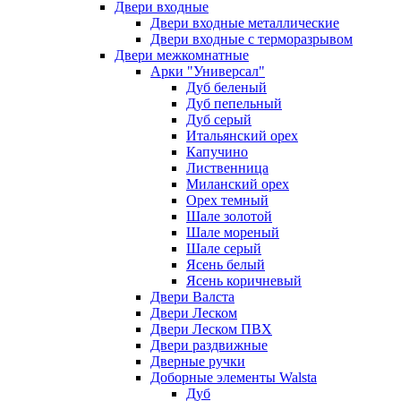
Двери входные
Двери входные металлические
Двери входные с терморазрывом
Двери межкомнатные
Арки "Универсал"
Дуб беленый
Дуб пепельный
Дуб серый
Итальянский орех
Капучино
Лиственница
Миланский орех
Орех темный
Шале золотой
Шале мореный
Шале серый
Ясень белый
Ясень коричневый
Двери Валста
Двери Леском
Двери Леском ПВХ
Двери раздвижные
Дверные ручки
Доборные элементы Walsta
Дуб