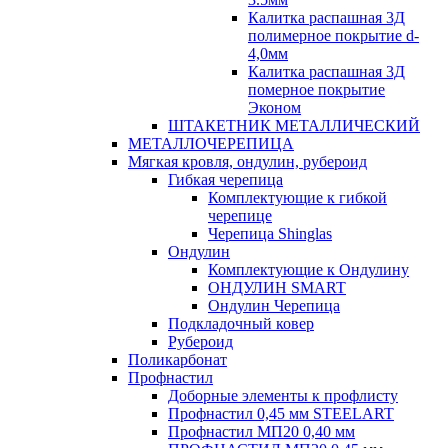
Калитка распашная 3Д
полимерное покрытие d-
4,0мм
Калитка распашная 3Д
померное покрытие
Эконом
ШТАКЕТНИК МЕТАЛЛИЧЕСКИЙ
МЕТАЛЛОЧЕРЕПИЦА
Мягкая кровля, ондулин, рубероид
Гибкая черепица
Комплектующие к гибкой
черепице
Черепица Shinglas
Ондулин
Комплектующие к Ондулину
ОНДУЛИН SMART
Ондулин Черепица
Подкладочный ковер
Рубероид
Поликарбонат
Профнастил
Доборные элементы к профлисту
Профнастил 0,45 мм STEELART
Профнастил МП20 0,40 мм