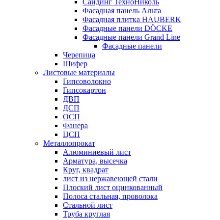
Сайдинг ТехноНиколь
Фасадная панель Альта
Фасадная плитка HAUBERK
Фасадные панели DÖCKE
Фасадные панели Grand Line
Фасадные панели
Черепица
Шифер
Листовые материалы
Гипсоволокно
Гипсокартон
ДВП
ДСП
ОСП
Фанера
ЦСП
Металлопрокат
Алюминиевый лист
Арматура, высечка
Круг, квадрат
лист из нержавеющей стали
Плоский лист оцинкованный
Полоса стальная, проволока
Стальной лист
Труба круглая