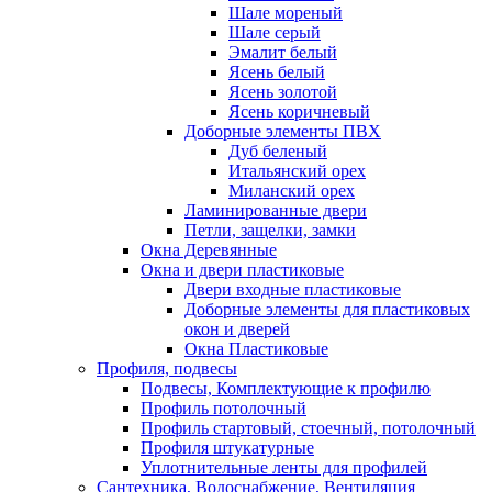
Шале мореный
Шале серый
Эмалит белый
Ясень белый
Ясень золотой
Ясень коричневый
Доборные элементы ПВХ
Дуб беленый
Итальянский орех
Миланский орех
Ламинированные двери
Петли, защелки, замки
Окна Деревянные
Окна и двери пластиковые
Двери входные пластиковые
Доборные элементы для пластиковых
окон и дверей
Окна Пластиковые
Профиля, подвесы
Подвесы, Комплектующие к профилю
Профиль потолочный
Профиль стартовый, стоечный, потолочный
Профиля штукатурные
Уплотнительные ленты для профилей
Сантехника, Водоснабжение, Вентиляция