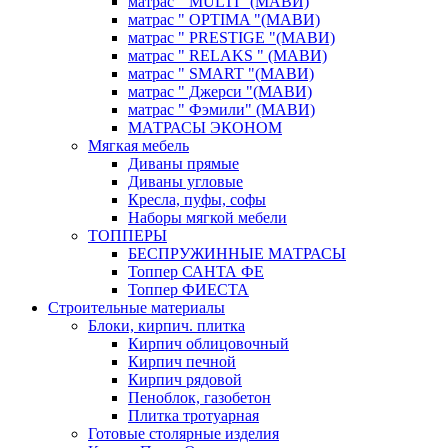
матрас " MULTI "(МАВИ)
матрас " OPTIMA "(МАВИ)
матрас " PRESTIGE "(МАВИ)
матрас " RELAKS " (МАВИ)
матрас " SMART "(МАВИ)
матрас " Джерси "(МАВИ)
матрас " Фэмили" (МАВИ)
МАТРАСЫ ЭКОНОМ
Мягкая мебель
Диваны прямые
Диваны угловые
Кресла, пуфы, софы
Наборы мягкой мебели
ТОППЕРЫ
БЕСПРУЖИННЫЕ МАТРАСЫ
Топпер САНТА ФЕ
Топпер ФИЕСТА
Строительные материалы
Блоки, кирпич. плитка
Кирпич облицовочный
Кирпич печной
Кирпич рядовой
Пеноблок, газобетон
Плитка тротуарная
Готовые столярные изделия