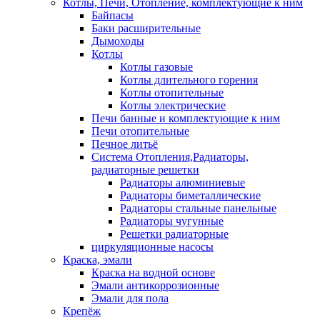
Котлы, Печи, Отопление, комплектующие к ним
Байпасы
Баки расширительные
Дымоходы
Котлы
Котлы газовые
Котлы длительного горения
Котлы отопительные
Котлы электрические
Печи банные и комплектующие к ним
Печи отопительные
Печное литьё
Система Отопления,Радиаторы,
радиаторные решетки
Радиаторы алюминиевые
Радиаторы биметаллические
Радиаторы стальные панельные
Радиаторы чугунные
Решетки радиаторные
циркуляционные насосы
Краска, эмали
Краска на водной основе
Эмали антикоррозионные
Эмали для пола
Крепёж