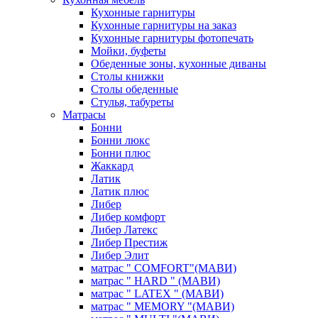
Кухонные гарнитуры
Кухонные гарнитуры на заказ
Кухонные гарнитуры фотопечать
Мойки, буфеты
Обеденные зоны, кухонные диваны
Столы книжки
Столы обеденные
Стулья, табуреты
Матрасы
Бонни
Бонни люкс
Бонни плюс
Жаккард
Латик
Латик плюс
Либер
Либер комфорт
Либер Латекс
Либер Престиж
Либер Элит
матрас " COMFORT"(МАВИ)
матрас " HARD " (МАВИ)
матрас " LATEX " (МАВИ)
матрас " MEMORY "(МАВИ)