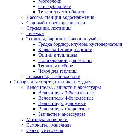
Мотоблоки
Снегоуборщики
Телеги для мотоблоков
Насосы, станции водоснабжения
Садовый инвентарь, шланги
Стремянки, лестницы
Тележки
Теплицы, парники, грядки, клумбы
Грядка бордюр, клумбы, кустодержатели
Каркасы Теплиц, парники
Опции к теплицам
Поликарбонат для теплиц
Теплицы в сборе
Чехол для теплицы
Триммеры, газонокосилки
Товары для спорта, пикника и отдыха
Велосипеды, Запчасти и аксессуары
Велосипеды 3-ёх колёсные
Велосипеды 4-ёх колёсные
Велосипеды дорожные
Велосипеды Скоростные
Запчасти и аксессуары
Мотобуксировщики
Самокаты, кузнечики
Санки, снегокаты