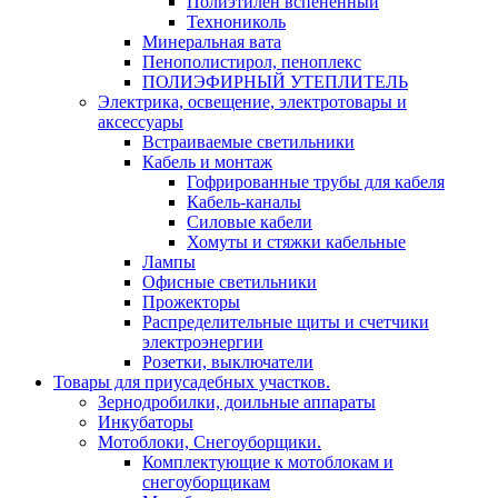
Полиэтилен вспененный
Технониколь
Минеральная вата
Пенополистирол, пеноплекс
ПОЛИЭФИРНЫЙ УТЕПЛИТЕЛЬ
Электрика, освещение, электротовары и
аксессуары
Встраиваемые светильники
Кабель и монтаж
Гофрированные трубы для кабеля
Кабель-каналы
Силовые кабели
Хомуты и стяжки кабельные
Лампы
Офисные светильники
Прожекторы
Распределительные щиты и счетчики
электроэнергии
Розетки, выключатели
Товары для приусадебных участков.
Зернодробилки, доильные аппараты
Инкубаторы
Мотоблоки, Снегоуборщики.
Комплектующие к мотоблокам и
снегоуборщикам