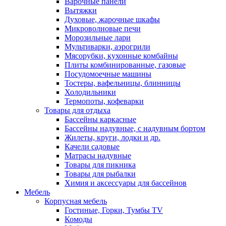
Варочные панели
Вытяжки
Духовые, жарочные шкафы
Микроволновые печи
Морозильные лари
Мультиварки, аэрогрили
Мясорубки, кухонные комбайны
Плиты комбинированные, газовые
Посудомоечные машины
Тостеры, вафельницы, блинницы
Холодильники
Термопоты, кофеварки
Товары для отдыха
Бассейны каркасные
Бассейны надувные, с надувным бортом
Жилеты, круги, лодки и др.
Качели садовые
Матрасы надувные
Товары для пикника
Товары для рыбалки
Химия и аксессуары для бассейнов
Мебель
Корпусная мебель
Гостиные, Горки, Тумбы TV
Комоды