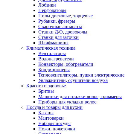
Лобзики
Перфораторы
Пилы дисковые, торцевые
Рубанки, фрезеры
Сварочные аппараты
Станки Д/О, дровоколы
Станки для заточки
Шлифмашины
Климатическая техника
Вентиляторы
Водонагреватели
Конвекторы, обогреватели
Кондиционеры
Тепловентиляторы, пушки электрические
Увлажнители, осушители воздуха
Красота и здоровье
Бритвы
Машинки для стрижки волос, триммеры
Приборы для укладки волос
Посуда и товары для кухни
Казаны
Мантоварки
Наборы посуды
Ножи, ножеточки