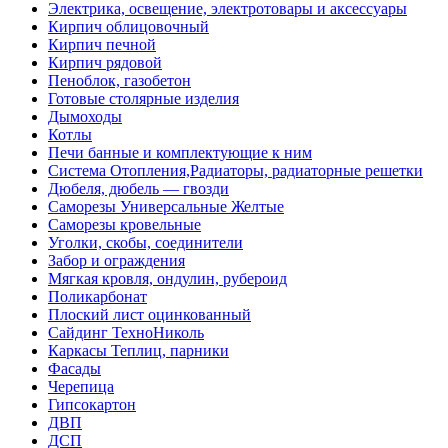
Электрика, освещение, электротовары и аксессуары
Кирпич облицовочный
Кирпич печной
Кирпич рядовой
Пеноблок, газобетон
Готовые столярные изделия
Дымоходы
Котлы
Печи банные и комплектующие к ним
Система Отопления,Радиаторы, радиаторные решетки
Дюбеля, дюбель — гвозди
Саморезы Универсальные Желтые
Саморезы кровельные
Уголки, скобы, соединители
Забор и ограждения
Мягкая кровля, ондулин, рубероид
Поликарбонат
Плоский лист оцинкованный
Сайдинг ТехноНиколь
Каркасы Теплиц, парники
Фасады
Черепица
Гипсокартон
ДВП
ДСП