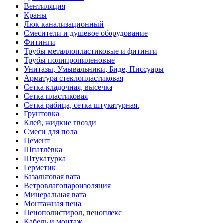
Вентиляция
Краны
Люк канализационный
Смесители и душевое оборудование
Фитинги
Трубы металлопластиковые и фитинги
Трубы полипропиленовые
Унитазы, Умывальники, Биде, Писсуары
Арматура стеклопластиковая
Сетка кладочная, высечка
Сетка пластиковая
Сетка рабица, сетка штукатурная.
Грунтовка
Клей, жидкие гвозди
Смеси для пола
Цемент
Шпатлёвка
Штукатурка
Герметик
Базальтовая вата
Ветровлагопароизоляция
Минеральная вата
Монтажная пена
Пенополистирол, пеноплекс
Кабель и монтаж