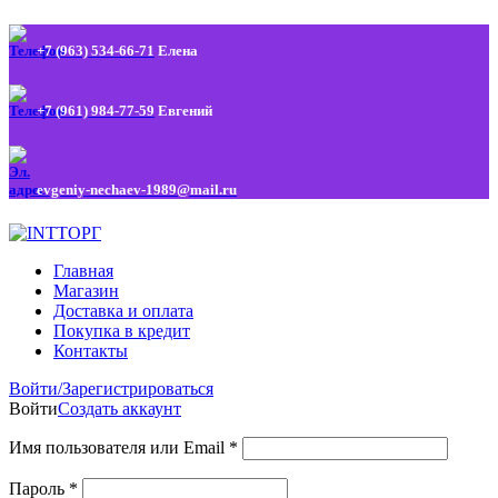
+7 (963) 534-66-71
Елена
+7 (961) 984-77-59
Евгений
evgeniy-nechaev-1989@mail.ru
Главная
Магазин
Доставка и оплата
Покупка в кредит
Контакты
Войти/Зарегистрироваться
Войти
Создать аккаунт
Имя пользователя или Email
*
Пароль
*