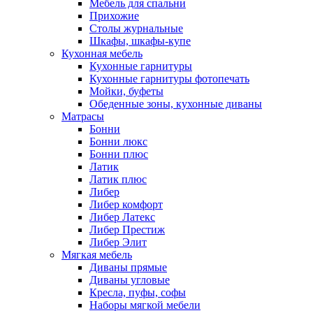
Мебель для спальни
Прихожие
Столы журнальные
Шкафы, шкафы-купе
Кухонная мебель
Кухонные гарнитуры
Кухонные гарнитуры фотопечать
Мойки, буфеты
Обеденные зоны, кухонные диваны
Матрасы
Бонни
Бонни люкс
Бонни плюс
Латик
Латик плюс
Либер
Либер комфорт
Либер Латекс
Либер Престиж
Либер Элит
Мягкая мебель
Диваны прямые
Диваны угловые
Кресла, пуфы, софы
Наборы мягкой мебели