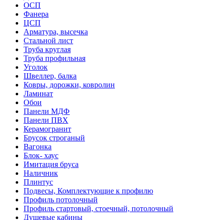
ОСП
Фанера
ЦСП
Арматура, высечка
Стальной лист
Труба круглая
Труба профильная
Уголок
Швеллер, балка
Ковры, дорожки, ковролин
Ламинат
Обои
Панели МДФ
Панели ПВХ
Керамогранит
Брусок строганый
Вагонка
Блок- хаус
Имитация бруса
Наличник
Плинтус
Подвесы, Комплектующие к профилю
Профиль потолочный
Профиль стартовый, стоечный, потолочный
Душевые кабины