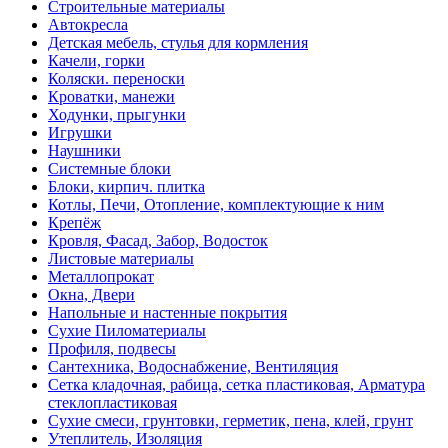
Строительные материалы
Автокресла
Детская мебель, стулья для кормления
Качели, горки
Коляски. переноски
Кроватки, манежи
Ходунки, прыгунки
Игрушки
Наушники
Системные блоки
Блоки, кирпич. плитка
Котлы, Печи, Отопление, комплектующие к ним
Крепёж
Кровля, Фасад, Забор, Водосток
Листовые материалы
Металлопрокат
Окна, Двери
Напольные и настенные покрытия
Сухие Пиломатериалы
Профиля, подвесы
Сантехника, Водоснабжение, Вентиляция
Сетка кладочная, рабица, сетка пластиковая, Арматура
стеклопластиковая
Сухие смеси, грунтовки, герметик, пена, клей, грунт
Утеплитель, Изоляция