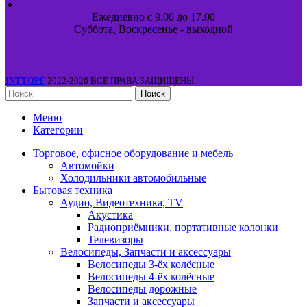
Ежедневно с 9.00 до 17.00
Суббота, Воскресенье - выходной
INTТОРГ
2022-2026 ВСЕ ПРАВА ЗАЩИЩЕНЫ.
Поиск
Меню
Категории
Торговое, офисное оборудование и мебель
Автомойки
Холодильники автомобильные
Бытовая техника
Аудио, Видеотехника, TV
Акустика
Радиоприёмники, портативные колонки
Телевизоры
Велосипеды, Запчасти и аксессуары
Велосипеды 3-ёх колёсные
Велосипеды 4-ёх колёсные
Велосипеды дорожные
Запчасти и аксессуары