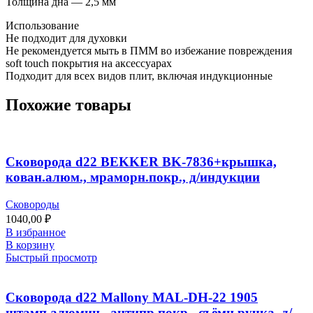
Толщина дна — 2,5 мм
Использование
Не подходит для духовки
Не рекомендуется мыть в ПММ во избежание повреждения
soft touch покрытия на аксессуарах
Подходит для всех видов плит, включая индукционные
Похожие товары
Сковорода d22 BEKKER BK-7836+крышка,
кован.алюм., мраморн.покр., д/индукции
Сковороды
1040,00
₽
В избранное
В корзину
Быстрый просмотр
Сковорода d22 Mallony MAL-DH-22 1905
штамп.алюмин., антипр.покр., съёмн.ручка, д/