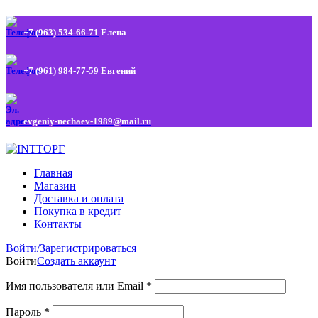
+7 (963) 534-66-71
Елена
+7 (961) 984-77-59
Евгений
evgeniy-nechaev-1989@mail.ru
Главная
Магазин
Доставка и оплата
Покупка в кредит
Контакты
Войти/Зарегистрироваться
Войти
Создать аккаунт
Имя пользователя или Email
*
Пароль
*