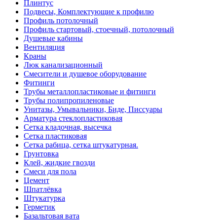
Плинтус
Подвесы, Комплектующие к профилю
Профиль потолочный
Профиль стартовый, стоечный, потолочный
Душевые кабины
Вентиляция
Краны
Люк канализационный
Смесители и душевое оборудование
Фитинги
Трубы металлопластиковые и фитинги
Трубы полипропиленовые
Унитазы, Умывальники, Биде, Писсуары
Арматура стеклопластиковая
Сетка кладочная, высечка
Сетка пластиковая
Сетка рабица, сетка штукатурная.
Грунтовка
Клей, жидкие гвозди
Смеси для пола
Цемент
Шпатлёвка
Штукатурка
Герметик
Базальтовая вата