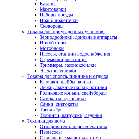
Казаны
Мантоварки
Наборы посуды
Ножи, ножеточки
Сковороды
Товары для приусадебных участков.
Зернодробилки, доильные аппараты
Инкубаторы
Мотоблоки
Насосы, станции водоснабжения
Стремянки, лестницы
Триммеры, газонокосилки
Электросушилки
Товары для спорта, пикника и отдыха
Клюшки, шайбы, коньки
Лыжи, лыжные палки, ботинки
Роликовые коньки, скейтборды
Самокаты, кузнечики
Санки, снегокаты
Тренажёры
Тюбинги, ватрушки, ледянки
Техника для дома
Отпариватели, парогенераторы
Пылесосы
Стиральные машины автомат