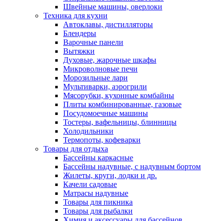
Швейные машины, оверлоки
Техника для кухни
Автоклавы, дистилляторы
Блендеры
Варочные панели
Вытяжки
Духовые, жарочные шкафы
Микроволновые печи
Морозильные лари
Мультиварки, аэрогрили
Мясорубки, кухонные комбайны
Плиты комбинированные, газовые
Посудомоечные машины
Тостеры, вафельницы, блинницы
Холодильники
Термопоты, кофеварки
Товары для отдыха
Бассейны каркасные
Бассейны надувные, с надувным бортом
Жилеты, круги, лодки и др.
Качели садовые
Матрасы надувные
Товары для пикника
Товары для рыбалки
Химия и аксессуары для бассейнов