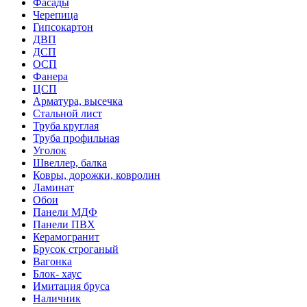
Фасады
Черепица
Гипсокартон
ДВП
ДСП
ОСП
Фанера
ЦСП
Арматура, высечка
Стальной лист
Труба круглая
Труба профильная
Уголок
Швеллер, балка
Ковры, дорожки, ковролин
Ламинат
Обои
Панели МДФ
Панели ПВХ
Керамогранит
Брусок строганый
Вагонка
Блок- хаус
Имитация бруса
Наличник