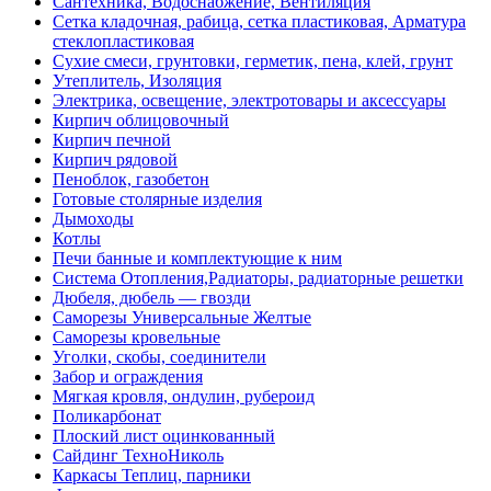
Сантехника, Водоснабжение, Вентиляция
Сетка кладочная, рабица, сетка пластиковая, Арматура
стеклопластиковая
Сухие смеси, грунтовки, герметик, пена, клей, грунт
Утеплитель, Изоляция
Электрика, освещение, электротовары и аксессуары
Кирпич облицовочный
Кирпич печной
Кирпич рядовой
Пеноблок, газобетон
Готовые столярные изделия
Дымоходы
Котлы
Печи банные и комплектующие к ним
Система Отопления,Радиаторы, радиаторные решетки
Дюбеля, дюбель — гвозди
Саморезы Универсальные Желтые
Саморезы кровельные
Уголки, скобы, соединители
Забор и ограждения
Мягкая кровля, ондулин, рубероид
Поликарбонат
Плоский лист оцинкованный
Сайдинг ТехноНиколь
Каркасы Теплиц, парники