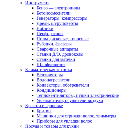
Инструмент
Бензо — электропилы
Бетоносмесители
Генераторы, компрессоры
Дрели, шуруповёрты
Лобзики
Перфораторы
Пилы дисковые, торцевые
Рубанки, фрезеры
Сварочные аппараты
Станки Д/О, дровоколы
Станки для заточки
Шлифмашины
Климатическая техника
Вентиляторы
Водонагреватели
Конвекторы, обогреватели
Кондиционеры
Тепловентиляторы, пушки электрические
Увлажнители, осушители воздуха
Красота и здоровье
Бритвы
Машинки для стрижки волос, триммеры
Приборы для укладки волос
Посуда и товары для кухни