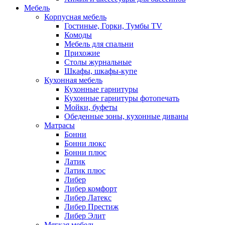
Мебель
Корпусная мебель
Гостиные, Горки, Тумбы TV
Комоды
Мебель для спальни
Прихожие
Столы журнальные
Шкафы, шкафы-купе
Кухонная мебель
Кухонные гарнитуры
Кухонные гарнитуры фотопечать
Мойки, буфеты
Обеденные зоны, кухонные диваны
Матрасы
Бонни
Бонни люкс
Бонни плюс
Латик
Латик плюс
Либер
Либер комфорт
Либер Латекс
Либер Престиж
Либер Элит
Мягкая мебель