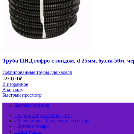
Труба ПНД гофро с зондом, d 25мм, бухта 50м, ч
Гофрированные трубы для кабеля
2230,00
₽
В избранное
В корзину
Быстрый просмотр
Бытовая техника
- Аудио, Видеотехника, TV
- Велосипеды, Запчасти и аксессуары
- Детские товары
- Инструмент