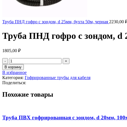
Труба ПНД гофро с зондом, d 25мм, бухта 50м, черная
2230,00
Труба ПНД гофро с зондом, d 
1805,00
₽
Количество
товара
В корзину
Труба
В избранное
ПНД
Категория:
Гофрированные трубы для кабеля
гофро
Поделиться:
с
зондом,
Похожие товары
d
20мм,
бухта
50м,
черная
Труба ПВХ гофрированная с зондом, d 20мм, 100