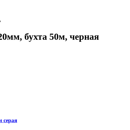
₽
20мм, бухта 50м, черная
м серая