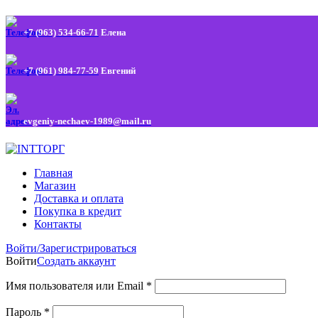
+7 (963) 534-66-71
Елена
+7 (961) 984-77-59
Евгений
evgeniy-nechaev-1989@mail.ru
Главная
Магазин
Доставка и оплата
Покупка в кредит
Контакты
Войти/Зарегистрироваться
Войти
Создать аккаунт
Имя пользователя или Email
*
Пароль
*