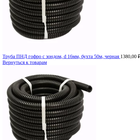
Труба ПНД гофро с зондом, d 16мм, бухта 50м, черная
1380,00
Вернуться к товарам