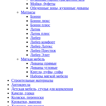
Мойки, буфеты
Обеденные зоны, кухонные диваны
Матрасы
Бонни
Бонни люкс
Бонни плюс
Латик
Латик плюс
Либер
Либер комфорт
Либер Латекс
Либер Престиж
Либер Элит
Мягкая мебель
Диваны прямые
Диваны угловые
Кресла, пуфы, софы
Наборы мягкой мебели
Строительные материалы
Автокресла
Детская мебель, стулья для кормления
Качели, горки
Коляски. переноски
Кроватки, манежи
Ходунки, прыгунки