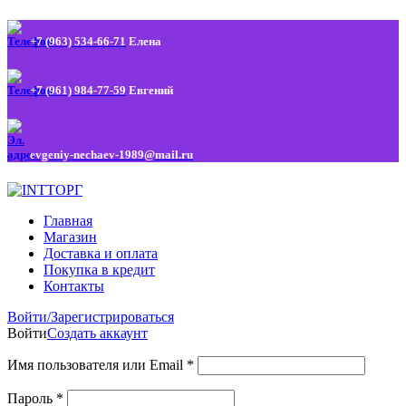
+7 (963) 534-66-71
Елена
+7 (961) 984-77-59
Евгений
evgeniy-nechaev-1989@mail.ru
Главная
Магазин
Доставка и оплата
Покупка в кредит
Контакты
Войти/Зарегистрироваться
Войти
Создать аккаунт
Имя пользователя или Email
*
Пароль
*