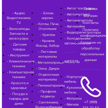
- Автоаксессуары
Главная
- Аудио,
- Блоки,
- Автоакустика
Магазин
Видеотехника,
кирпич
- Автомагнитолы
TV
Контакты
- Котлы, Печи,
- Автомойки
- Велосипеды,
Отопление
Политика
- Видеорегистраторы
Запчасти и
- Крепёж
конфиденциальн
аксессуары
- Холодильники
- Кровля,
Согласие на
автомобильные
- Детские
Фасад, Забор
обработку
товары
- Листовые
персональных
- Инструмент
материалы
данных
- Климатическая
МЕБЕЛЬ
- Металлопрокат
техника
- Окна, Двери
- Компьютерная
- Отделочные
- Корпусная
техника
материалы
мебель
- Красота и
- Пиломатериалы
- Кухонная
здоровье
- Профиля,
мебель
- Посуда и
подвесы
- Матрасы
товары для
+7 (999)
- Сантехника,
дома
- Мягкая
Водоснабжение,
323-22-53