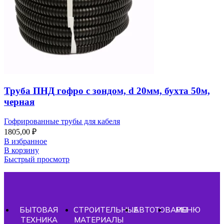
Труба ПНД гофро с зондом, d 20мм, бухта 50м,
черная
Гофрированные трубы для кабеля
1805,00
₽
В избранное
В корзину
Быстрый просмотр
БЫТОВАЯ
СТРОИТЕЛЬНЫЕ
АВТОТОВАРЫ
МЕНЮ
ТЕХНИКА
МАТЕРИАЛЫ