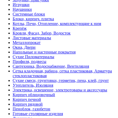
Игрушки
Наушники
Системные блоки
Блоки, кирпич. плитка
Котлы, Печи, Отопление, комплектующие к ним
Крепёж
Кровля, Фасад, Забор, Водосток
Листовые материалы
Металлопрокат
Окна, Двери
Напольные и настенные покрытия
Сухие Пиломатериалы
Профиля, подвесы
Сантехника, Водоснабжение, Вентиляция
Сетка кладочная, рабица, сетка пластиковая, Арматура
стеклопластиковая
Сухие смеси, грунтовки, герметик, пена, клей, грунт
Утеплитель, Изоляция
Электрика, освещение, электротовары и аксессуары
Кирпич облицовочный
Кирпич печной
Кирпич рядовой
Пеноблок, газобетон
Готовые столярные изделия