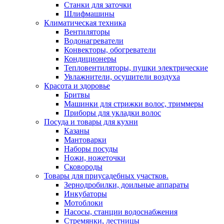
Станки для заточки
Шлифмашины
Климатическая техника
Вентиляторы
Водонагреватели
Конвекторы, обогреватели
Кондиционеры
Тепловентиляторы, пушки электрические
Увлажнители, осушители воздуха
Красота и здоровье
Бритвы
Машинки для стрижки волос, триммеры
Приборы для укладки волос
Посуда и товары для кухни
Казаны
Мантоварки
Наборы посуды
Ножи, ножеточки
Сковороды
Товары для приусадебных участков.
Зернодробилки, доильные аппараты
Инкубаторы
Мотоблоки
Насосы, станции водоснабжения
Стремянки, лестницы