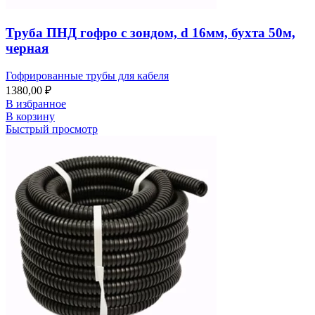
Труба ПНД гофро с зондом, d 16мм, бухта 50м,
черная
Гофрированные трубы для кабеля
1380,00
₽
В избранное
В корзину
Быстрый просмотр