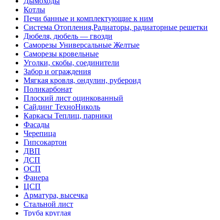
Дымоходы
Котлы
Печи банные и комплектующие к ним
Система Отопления,Радиаторы, радиаторные решетки
Дюбеля, дюбель — гвозди
Саморезы Универсальные Желтые
Саморезы кровельные
Уголки, скобы, соединители
Забор и ограждения
Мягкая кровля, ондулин, рубероид
Поликарбонат
Плоский лист оцинкованный
Сайдинг ТехноНиколь
Каркасы Теплиц, парники
Фасады
Черепица
Гипсокартон
ДВП
ДСП
ОСП
Фанера
ЦСП
Арматура, высечка
Стальной лист
Труба круглая