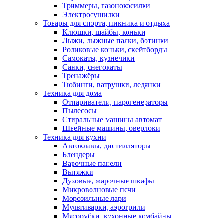
Триммеры, газонокосилки
Электросушилки
Товары для спорта, пикника и отдыха
Клюшки, шайбы, коньки
Лыжи, лыжные палки, ботинки
Роликовые коньки, скейтборды
Самокаты, кузнечики
Санки, снегокаты
Тренажёры
Тюбинги, ватрушки, ледянки
Техника для дома
Отпариватели, парогенераторы
Пылесосы
Стиральные машины автомат
Швейные машины, оверлоки
Техника для кухни
Автоклавы, дистилляторы
Блендеры
Варочные панели
Вытяжки
Духовые, жарочные шкафы
Микроволновые печи
Морозильные лари
Мультиварки, аэрогрили
Мясорубки, кухонные комбайны