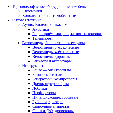
Торговое, офисное оборудование и мебель
Автомойки
Холодильники автомобильные
Бытовая техника
Аудио, Видеотехника, TV
Акустика
Радиоприёмники, портативные колонки
Телевизоры
Велосипеды, Запчасти и аксессуары
Велосипеды 3-ёх колёсные
Велосипеды 4-ёх колёсные
Велосипеды дорожные
Запчасти и аксессуары
Инструмент
Бензо — электропилы
Бетоносмесители
Генераторы, компрессоры
Дрели, шуруповёрты
Лобзики
Перфораторы
Пилы дисковые, торцевые
Рубанки, фрезеры
Сварочные аппараты
Станки Д/О, дровоколы