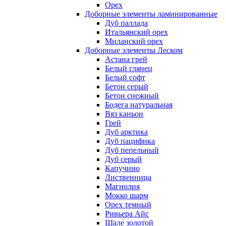
Орех
Доборные элементы ламинированные
Дуб паллада
Итальянский орех
Миланский орех
Доборные элементы Леском
Астана грей
Белый глянец
Белый софт
Бетон серый
Бетон снежный
Бодега натуральная
Вяз каньон
Грей
Дуб арктика
Дуб пацифика
Дуб пепельный
Дуб серый
Капучино
Лиственница
Магнолия
Мокко шарм
Орех темный
Ривьера Айс
Шале золотой