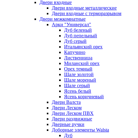
Двери входные
Двери входные металлические
Двери входные с терморазрывом
Двери межкомнатные
Арки "Универсал"
Дуб беленый
Дуб пепельный
Дуб серый
Итальянский орех
Капучино
Лиственница
Миланский орех
Орех темный
Шале золотой
Шале мореный
Шале серый
Ясень белый
Ясень коричневый
Двери Валста
Двери Леском
Двери Леском ПВХ
Двери раздвижные
Дверные ручки
Доборные элементы Walsta
Дуб