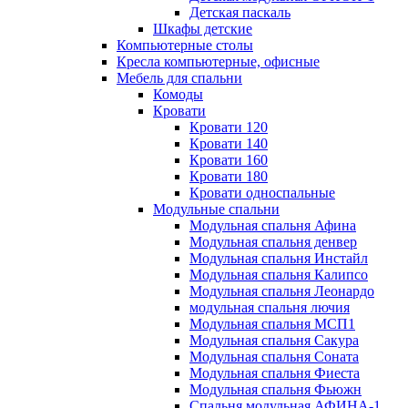
Детская паскаль
Шкафы детские
Компьютерные столы
Кресла компьютерные, офисные
Мебель для спальни
Комоды
Кровати
Кровати 120
Кровати 140
Кровати 160
Кровати 180
Кровати односпальные
Модульные спальни
Модульная спальня Афина
Модульная спальня денвер
Модульная спальня Инстайл
Модульная спальня Калипсо
Модульная спальня Леонардо
модульная спальня лючия
Модульная спальня МСП1
Модульная спальня Сакура
Модульная спальня Соната
Модульная спальня Фиеста
Модульная спальня Фьюжн
Спальня модульная АФИНА-1