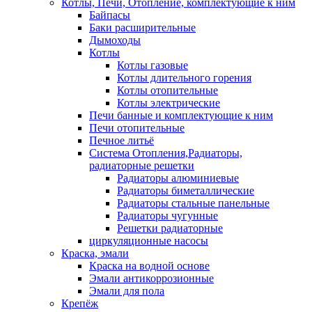
Котлы, Печи, Отопление, комплектующие к ним
Байпасы
Баки расширительные
Дымоходы
Котлы
Котлы газовые
Котлы длительного горения
Котлы отопительные
Котлы электрические
Печи банные и комплектующие к ним
Печи отопительные
Печное литьё
Система Отопления,Радиаторы,
радиаторные решетки
Радиаторы алюминиевые
Радиаторы биметаллические
Радиаторы стальные панельные
Радиаторы чугунные
Решетки радиаторные
циркуляционные насосы
Краска, эмали
Краска на водной основе
Эмали антикоррозионные
Эмали для пола
Крепёж