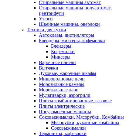
Стиральные машины автомат
Стиральные машины полуавтомат,
центрифуги
Утюги
Швейные машины, оверлоки
Техника для кухни
Автоклавы, дистилляторы
Блендеры, миксеры, кофемолки
Блендеры
Кофемолки
Миксеры
Варочные панели
Вытяжки
Духовые, жарочные шкафы
Микроволновые печи
Морозильные камеры
Морозильные лари
Мультиварки, аэрогрили
Плиты комбинированные, газовые
Плиты электрические
Посудомоечные машины
Соковыжималки, Мясорубки, Комбайны
Мясорубки, кухонные комбайны
Соковыжималки
Термопоты, кофеварки