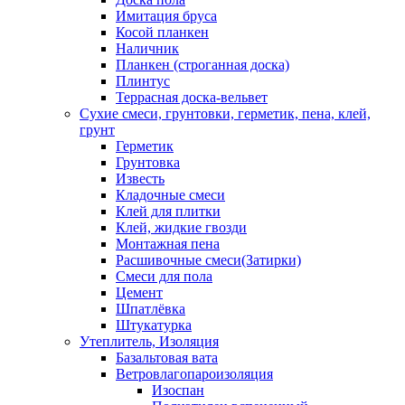
Имитация бруса
Косой планкен
Наличник
Планкен (строганная доска)
Плинтус
Террасная доска-вельвет
Сухие смеси, грунтовки, герметик, пена, клей,
грунт
Герметик
Грунтовка
Известь
Кладочные смеси
Клей для плитки
Клей, жидкие гвозди
Монтажная пена
Расшивочные смеси(Затирки)
Смеси для пола
Цемент
Шпатлёвка
Штукатурка
Утеплитель, Изоляция
Базальтовая вата
Ветровлагопароизоляция
Изоспан