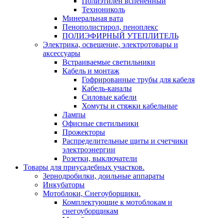
Полиэтилен вспененный
Технониколь
Минеральная вата
Пенополистирол, пеноплекс
ПОЛИЭФИРНЫЙ УТЕПЛИТЕЛЬ
Электрика, освещение, электротовары и
аксессуары
Встраиваемые светильники
Кабель и монтаж
Гофрированные трубы для кабеля
Кабель-каналы
Силовые кабели
Хомуты и стяжки кабельные
Лампы
Офисные светильники
Прожекторы
Распределительные щиты и счетчики
электроэнергии
Розетки, выключатели
Товары для приусадебных участков.
Зернодробилки, доильные аппараты
Инкубаторы
Мотоблоки, Снегоуборщики.
Комплектующие к мотоблокам и
снегоуборщикам