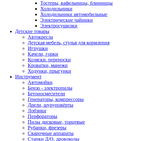
Тостеры, вафельницы, блинницы
Холодильники
Холодильники автомобильные
Электрические чайники
Электросушилки
Детские товары
Автокресла
Детская мебель, стулья для кормления
Игрушки
Качели, горки
Коляски. переноски
Кроватки, манежи
Ходунки, прыгунки
Инструмент
Автомойки
Бензо - электропилы
Бетоносмесители
Генераторы, компрессоры
Дрели, шуруповёрты
Лобзики
Перфораторы
Пилы дисковые, торцевые
Рубанки, фрезеры
Сварочные аппараты
Станки Д/О, дровоколы