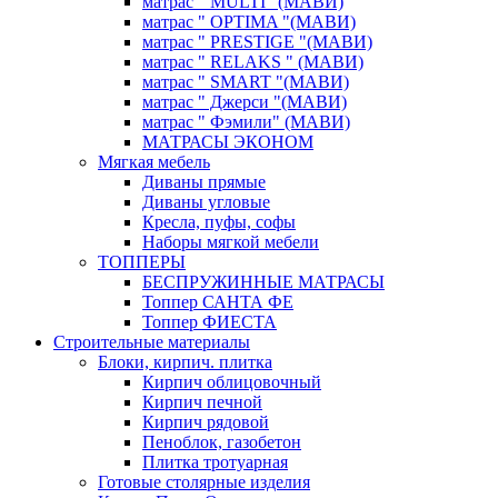
матрас " MULTI "(МАВИ)
матрас " OPTIMA "(МАВИ)
матрас " PRESTIGE "(МАВИ)
матрас " RELAKS " (МАВИ)
матрас " SMART "(МАВИ)
матрас " Джерси "(МАВИ)
матрас " Фэмили" (МАВИ)
МАТРАСЫ ЭКОНОМ
Мягкая мебель
Диваны прямые
Диваны угловые
Кресла, пуфы, софы
Наборы мягкой мебели
ТОППЕРЫ
БЕСПРУЖИННЫЕ МАТРАСЫ
Топпер САНТА ФЕ
Топпер ФИЕСТА
Строительные материалы
Блоки, кирпич. плитка
Кирпич облицовочный
Кирпич печной
Кирпич рядовой
Пеноблок, газобетон
Плитка тротуарная
Готовые столярные изделия