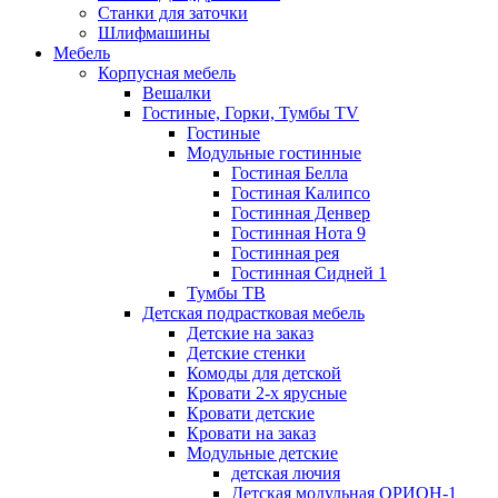
Станки для заточки
Шлифмашины
Мебель
Корпусная мебель
Вешалки
Гостиные, Горки, Тумбы TV
Гостиные
Модульные гостинные
Гостиная Белла
Гостиная Калипсо
Гостинная Денвер
Гостинная Нота 9
Гостинная рея
Гостинная Сидней 1
Тумбы ТВ
Детская подрастковая мебель
Детские на заказ
Детские стенки
Комоды для детской
Кровати 2-х ярусные
Кровати детские
Кровати на заказ
Модульные детские
детская лючия
Детская модульная ОРИОН-1