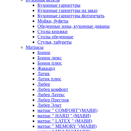
Кухонные гарнитуры
Кухонные гарнитуры на заказ
Кухонные гарнитуры фотопечать
Мойки, буфеты
Обеденные зоны, кухонные диваны
Столы книжки
Столы обеденные
Стулья, табуреты
Матрасы
Бонни
Бонни люкс
Бонни плюс
Жаккард
Латик
Латик плюс
Либер
Либер комфорт
Либер Латекс
Либер Престиж
Либер Элит
матрас " COMFORT"(МАВИ)
матрас " HARD " (МАВИ)
матрас " LATEX " (МАВИ)
матрас " MEMORY "(МАВИ)