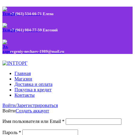
+7 (963) 534-66-71
Елена
+7 (961) 984-77-59
Евгений
evgeniy-nechaev-1989@mail.ru
Главная
Магазин
Доставка и оплата
Покупка в кредит
Контакты
Войти/Зарегистрироваться
Войти
Создать аккаунт
Имя пользователя или Email
*
Пароль
*