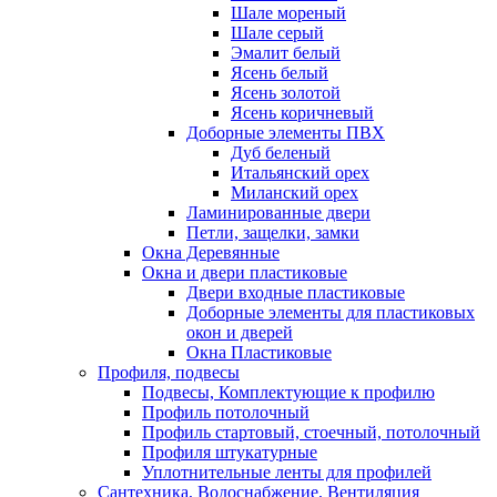
Шале мореный
Шале серый
Эмалит белый
Ясень белый
Ясень золотой
Ясень коричневый
Доборные элементы ПВХ
Дуб беленый
Итальянский орех
Миланский орех
Ламинированные двери
Петли, защелки, замки
Окна Деревянные
Окна и двери пластиковые
Двери входные пластиковые
Доборные элементы для пластиковых
окон и дверей
Окна Пластиковые
Профиля, подвесы
Подвесы, Комплектующие к профилю
Профиль потолочный
Профиль стартовый, стоечный, потолочный
Профиля штукатурные
Уплотнительные ленты для профилей
Сантехника, Водоснабжение, Вентиляция