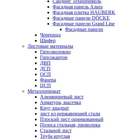
Сайдинг ТехноНиколь
Фасадная панель Альта
Фасадная плитка HAUBERK
Фасадные панели DÖCKE
Фасадные панели Grand Line
Фасадные панели
Черепица
Шифер
Листовые материалы
Гипсоволокно
Гипсокартон
ДВП
ДСП
ОСП
Фанера
ЦСП
Металлопрокат
Алюминиевый лист
Арматура, высечка
Круг, квадрат
лист из нержавеющей стали
Плоский лист оцинкованный
Полоса стальная, проволока
Стальной лист
Труба круглая