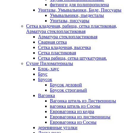
фитинги для полипропилена
Унитазы, Умывальники, Биде, Писсуары
Умывальники, пьедесталы
Унитазы, писсуары
Сетка кладочная, рабица, сетка пластиковая,
Арматура стеклопластиковая
Арматура стеклопластиковая
Сварная сетка
Сетка кладочная, высечка
Сетка пластиковая
Сетка рабица, сетка штукатурная.
Сухие Пиломатериалы
Блок- хаус
Брус
Брусок
Брусок деловой
Брусок строганый
Вагонка
Вагонка штиль из Лиственницы
вагонка штиль из Сосны
Евровагонка из кедра
Евровагонка из лиственницы
Евровагонка из Сосны
деревянные уголки
Доска пола