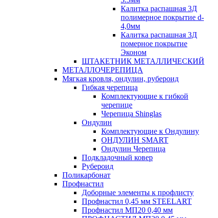
Калитка распашная 3Д
полимерное покрытие d-
4,0мм
Калитка распашная 3Д
померное покрытие
Эконом
ШТАКЕТНИК МЕТАЛЛИЧЕСКИЙ
МЕТАЛЛОЧЕРЕПИЦА
Мягкая кровля, ондулин, рубероид
Гибкая черепица
Комплектующие к гибкой
черепице
Черепица Shinglas
Ондулин
Комплектующие к Ондулину
ОНДУЛИН SMART
Ондулин Черепица
Подкладочный ковер
Рубероид
Поликарбонат
Профнастил
Доборные элементы к профлисту
Профнастил 0,45 мм STEELART
Профнастил МП20 0,40 мм