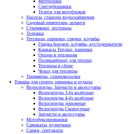
Мотоблоки
Снегоуборщики
Телеги для мотоблоков
Насосы, станции водоснабжения
Садовый инвентарь, шланги
Стремянки, лестницы
Тележки
Теплицы, парники, грядки, клумбы
Грядка бордюр, клумбы, кустодержатели
Каркасы Теплиц, парники
Опции к теплицам
Поликарбонат для теплиц
Теплицы в сборе
Чехол для теплицы
Триммеры, газонокосилки
Товары для спорта, пикника и отдыха
Велосипеды, Запчасти и аксессуары
Велосипеды 3-ёх колёсные
Велосипеды 4-ёх колёсные
Велосипеды дорожные
Велосипеды Скоростные
Запчасти и аксессуары
Мотобуксировщики
Самокаты, кузнечики
Санки, снегокаты