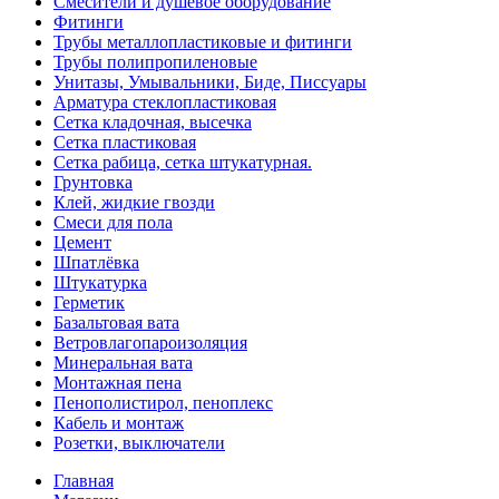
Смесители и душевое оборудование
Фитинги
Трубы металлопластиковые и фитинги
Трубы полипропиленовые
Унитазы, Умывальники, Биде, Писсуары
Арматура стеклопластиковая
Сетка кладочная, высечка
Сетка пластиковая
Сетка рабица, сетка штукатурная.
Грунтовка
Клей, жидкие гвозди
Смеси для пола
Цемент
Шпатлёвка
Штукатурка
Герметик
Базальтовая вата
Ветровлагопароизоляция
Минеральная вата
Монтажная пена
Пенополистирол, пеноплекс
Кабель и монтаж
Розетки, выключатели
Главная