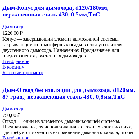
Дым-Конус для дымохода, d120/180мм,
нержавеющая сталь 430, 0,5мм,ТиС
Дымоходы
1220,00
₽
Конус ― завершающий элемент дымоходной системы,
закрывающий от атмосферных осадков слой утеплителя
двустенного дымохода. Назначение: Предназначен для
предохранения двустенных дымоходов
В избранное
В корзину
Быстрый просмотр
Дым-Отвод без изоляции для дымохода, d120мм,
87 град., нержавеющая сталь 430, 0,8мм,ТиС
Дымоходы
750,00
₽
Отвод ― один из элементов дымовыводящей системы.
Предназначено для использования в сложных конструкциях,
где требуется изменить направление дымового канала, чтобы
В избранное