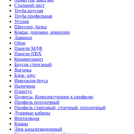
Стальной лист
Труба круглая
Труба профильная
Уголок
Швеллер, балка
Ковры, дорожки, ковролин
Ламинат
Обои
Панели МДФ
Панели ПВХ
Керамогранит
Брусок строганый
Вагонка
Блок- хаус
Имитация бруса
Наличник
Плинтус
Подвесы, Комплектующие к профилю
Профиль потолочный
Профиль стартовый, стоечный, потолочный
Душевые кабины
Вентиляция
Краны
Люк канализационный