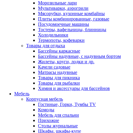
Морозильные лари
Мультиварки, аэрогрили
Мясорубки, кухонные комбайны
Плиты комбинированные, газовые
Посудомоечные машины
Тостеры, вафельницы, блинницы
Холодильники
Термопоты, кофеварки
Товары для отдыха
Бассейны каркасные
Бассейны надувные, с надувным бортом
Жилеты, круги, лодки и др.
Качели садовые
Матрасы надувные
Товары для пикника
Товары для рыбалки
Химия и аксессуары для бассейнов
Мебель
Корпусная мебель
Гостиные, Горки, Тумбы TV
Комоды
Мебель для спальни
Прихожие
Столы журнальные
Шкафы, шкафы-купе