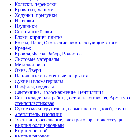
Коляски. переноски
Кроватки, манежи
Ходунки, прыгунки
Игрушки
Наушники
Системные блоки
Блоки, кирпич. плитка
Котлы, Печи, Отопление, комплектующие к ним
Крепёж
Кровля, Фасад, Забор, Водосток
Листовые материалы
Металлопрокат
Окна, Двери
Напольные и настенные покрытия
Сухие Пиломатериалы
Профиля, подвесы
Сантехника, Водоснабжение, Вентиляция
Сетка кладочная, рабица, сетка пластиковая, Арматура
стеклопластиковая
Сухие смеси, грунтовки, герметик, пена, клей, грунт
Утеплитель, Изоляция
Электрика, освещение, электротовары и аксессуары
Кирпич облицовочный
Кирпич печной
Кирпич рядовой