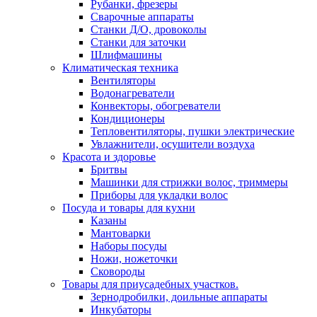
Рубанки, фрезеры
Сварочные аппараты
Станки Д/О, дровоколы
Станки для заточки
Шлифмашины
Климатическая техника
Вентиляторы
Водонагреватели
Конвекторы, обогреватели
Кондиционеры
Тепловентиляторы, пушки электрические
Увлажнители, осушители воздуха
Красота и здоровье
Бритвы
Машинки для стрижки волос, триммеры
Приборы для укладки волос
Посуда и товары для кухни
Казаны
Мантоварки
Наборы посуды
Ножи, ножеточки
Сковороды
Товары для приусадебных участков.
Зернодробилки, доильные аппараты
Инкубаторы