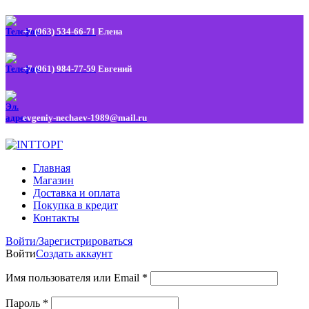
+7 (963) 534-66-71
Елена
+7 (961) 984-77-59
Евгений
evgeniy-nechaev-1989@mail.ru
Главная
Магазин
Доставка и оплата
Покупка в кредит
Контакты
Войти/Зарегистрироваться
Войти
Создать аккаунт
Имя пользователя или Email
*
Пароль
*