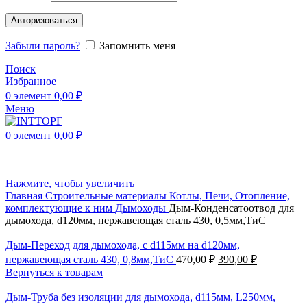
Авторизоваться
Забыли пароль?
Запомнить меня
Поиск
Избранное
0
элемент
0,00
₽
Меню
0
элемент
0,00
₽
Нажмите, чтобы увеличить
Главная
Строительные материалы
Котлы, Печи, Отопление,
комплектующие к ним
Дымоходы
Дым-Конденсатоотвод для
дымохода, d120мм, нержавеющая сталь 430, 0,5мм,ТиС
Дым-Переход для дымохода, с d115мм на d120мм,
нержавеющая сталь 430, 0,8мм,ТиС
470,00
₽
390,00
₽
Вернуться к товарам
Дым-Труба без изоляции для дымохода, d115мм, L250мм,