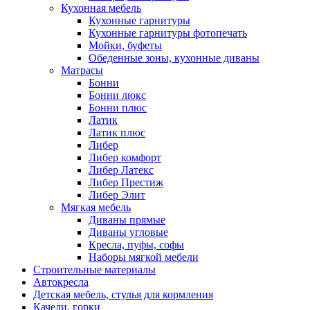
Кухонная мебель
Кухонные гарнитуры
Кухонные гарнитуры фотопечать
Мойки, буфеты
Обеденные зоны, кухонные диваны
Матрасы
Бонни
Бонни люкс
Бонни плюс
Латик
Латик плюс
Либер
Либер комфорт
Либер Латекс
Либер Престиж
Либер Элит
Мягкая мебель
Диваны прямые
Диваны угловые
Кресла, пуфы, софы
Наборы мягкой мебели
Строительные материалы
Автокресла
Детская мебель, стулья для кормления
Качели, горки