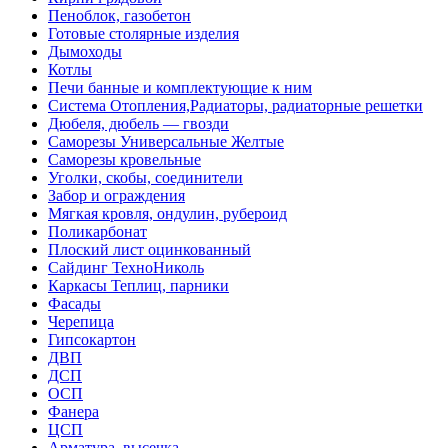
Пеноблок, газобетон
Готовые столярные изделия
Дымоходы
Котлы
Печи банные и комплектующие к ним
Система Отопления,Радиаторы, радиаторные решетки
Дюбеля, дюбель — гвозди
Саморезы Универсальные Желтые
Саморезы кровельные
Уголки, скобы, соединители
Забор и ограждения
Мягкая кровля, ондулин, рубероид
Поликарбонат
Плоский лист оцинкованный
Сайдинг ТехноНиколь
Каркасы Теплиц, парники
Фасады
Черепица
Гипсокартон
ДВП
ДСП
ОСП
Фанера
ЦСП
Арматура, высечка