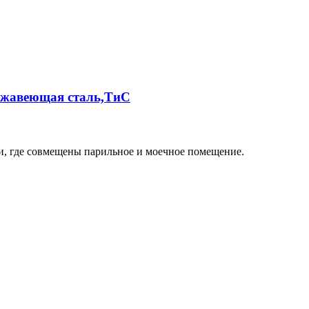
ержавеющая сталь,ТиС
и, где совмещены парильное и моечное помещение.