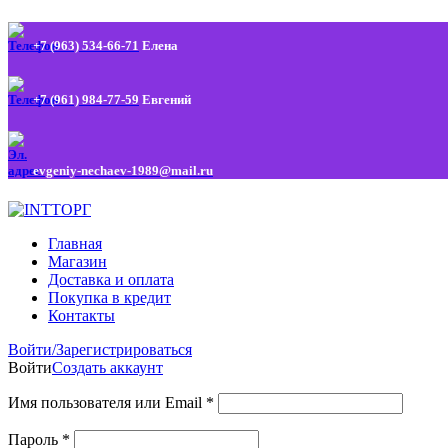
+7 (963) 534-66-71
Елена
+7 (961) 984-77-59
Евгений
evgeniy-nechaev-1989@mail.ru
Главная
Магазин
Доставка и оплата
Покупка в кредит
Контакты
Войти/Зарегистрироваться
Войти
Создать аккаунт
Имя пользователя или Email
*
Пароль
*