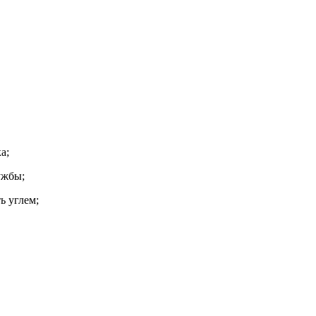
а;
ужбы;
ь углем;