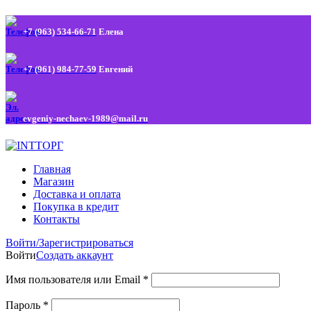
+7 (963) 534-66-71
Елена
+7 (961) 984-77-59
Евгений
evgeniy-nechaev-1989@mail.ru
Главная
Магазин
Доставка и оплата
Покупка в кредит
Контакты
Войти/Зарегистрироваться
Войти
Создать аккаунт
Имя пользователя или Email
*
Пароль
*