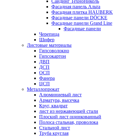
Сайдинг ТехноНиколь
Фасадная панель Альта
Фасадная плитка HAUBERK
Фасадные панели DÖCKE
Фасадные панели Grand Line
Фасадные панели
Черепица
Шифер
Листовые материалы
Гипсоволокно
Гипсокартон
ДВП
ДСП
ОСП
Фанера
ЦСП
Металлопрокат
Алюминиевый лист
Арматура, высечка
Круг, квадрат
лист из нержавеющей стали
Плоский лист оцинкованный
Полоса стальная, проволока
Стальной лист
Труба круглая