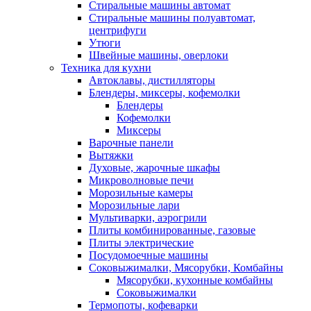
Стиральные машины автомат
Стиральные машины полуавтомат,
центрифуги
Утюги
Швейные машины, оверлоки
Техника для кухни
Автоклавы, дистилляторы
Блендеры, миксеры, кофемолки
Блендеры
Кофемолки
Миксеры
Варочные панели
Вытяжки
Духовые, жарочные шкафы
Микроволновые печи
Морозильные камеры
Морозильные лари
Мультиварки, аэрогрили
Плиты комбинированные, газовые
Плиты электрические
Посудомоечные машины
Соковыжималки, Мясорубки, Комбайны
Мясорубки, кухонные комбайны
Соковыжималки
Термопоты, кофеварки