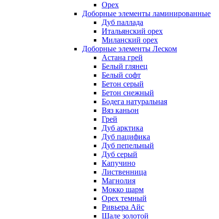
Орех
Доборные элементы ламинированные
Дуб паллада
Итальянский орех
Миланский орех
Доборные элементы Леском
Астана грей
Белый глянец
Белый софт
Бетон серый
Бетон снежный
Бодега натуральная
Вяз каньон
Грей
Дуб арктика
Дуб пацифика
Дуб пепельный
Дуб серый
Капучино
Лиственница
Магнолия
Мокко шарм
Орех темный
Ривьера Айс
Шале золотой