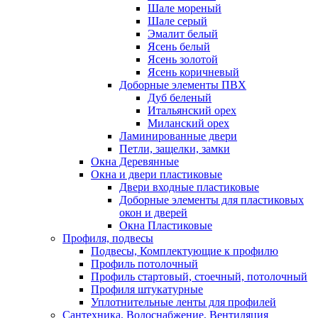
Шале мореный
Шале серый
Эмалит белый
Ясень белый
Ясень золотой
Ясень коричневый
Доборные элементы ПВХ
Дуб беленый
Итальянский орех
Миланский орех
Ламинированные двери
Петли, защелки, замки
Окна Деревянные
Окна и двери пластиковые
Двери входные пластиковые
Доборные элементы для пластиковых
окон и дверей
Окна Пластиковые
Профиля, подвесы
Подвесы, Комплектующие к профилю
Профиль потолочный
Профиль стартовый, стоечный, потолочный
Профиля штукатурные
Уплотнительные ленты для профилей
Сантехника, Водоснабжение, Вентиляция