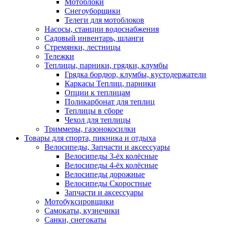
Мотоблоки
Снегоуборщики
Телеги для мотоблоков
Насосы, станции водоснабжения
Садовый инвентарь, шланги
Стремянки, лестницы
Тележки
Теплицы, парники, грядки, клумбы
Грядка бордюр, клумбы, кустодержатели
Каркасы Теплиц, парники
Опции к теплицам
Поликарбонат для теплиц
Теплицы в сборе
Чехол для теплицы
Триммеры, газонокосилки
Товары для спорта, пикника и отдыха
Велосипеды, Запчасти и аксессуары
Велосипеды 3-ёх колёсные
Велосипеды 4-ёх колёсные
Велосипеды дорожные
Велосипеды Скоростные
Запчасти и аксессуары
Мотобуксировщики
Самокаты, кузнечики
Санки, снегокаты