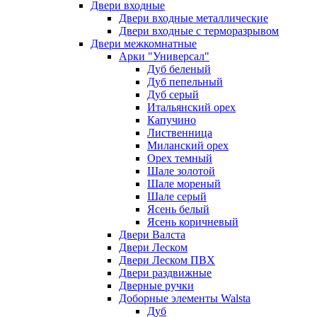
Двери входные
Двери входные металлические
Двери входные с терморазрывом
Двери межкомнатные
Арки "Универсал"
Дуб беленый
Дуб пепельный
Дуб серый
Итальянский орех
Капучино
Лиственница
Миланский орех
Орех темный
Шале золотой
Шале мореный
Шале серый
Ясень белый
Ясень коричневый
Двери Валста
Двери Леском
Двери Леском ПВХ
Двери раздвижные
Дверные ручки
Доборные элементы Walsta
Дуб