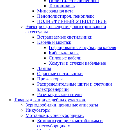
Полиэтилен вспененный
Технониколь
Минеральная вата
Пенополистирол, пеноплекс
ПОЛИЭФИРНЫЙ УТЕПЛИТЕЛЬ
Электрика, освещение, электротовары и
аксессуары
Встраиваемые светильники
Кабель и монтаж
Гофрированные трубы для кабеля
Кабель-каналы
Силовые кабели
Хомуты и стяжки кабельные
Лампы
Офисные светильники
Прожекторы
Распределительные щиты и счетчики
электроэнергии
Розетки, выключатели
Товары для приусадебных участков.
Зернодробилки, доильные аппараты
Инкубаторы
Мотоблоки, Снегоуборщики.
Комплектующие к мотоблокам и
снегоуборщикам