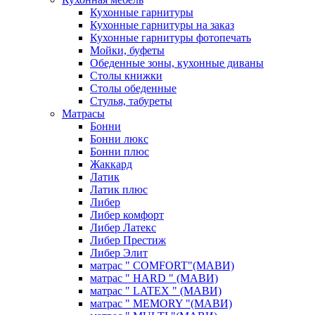
Кухонные гарнитуры
Кухонные гарнитуры на заказ
Кухонные гарнитуры фотопечать
Мойки, буфеты
Обеденные зоны, кухонные диваны
Столы книжки
Столы обеденные
Стулья, табуреты
Матрасы
Бонни
Бонни люкс
Бонни плюс
Жаккард
Латик
Латик плюс
Либер
Либер комфорт
Либер Латекс
Либер Престиж
Либер Элит
матрас " COMFORT"(МАВИ)
матрас " HARD " (МАВИ)
матрас " LATEX " (МАВИ)
матрас " MEMORY "(МАВИ)