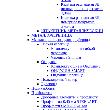
Калитка распашная 3Д
полимерное покрытие d-
4,0мм
Калитка распашная 3Д
померное покрытие
Эконом
ШТАКЕТНИК МЕТАЛЛИЧЕСКИЙ
МЕТАЛЛОЧЕРЕПИЦА
Мягкая кровля, ондулин, рубероид
Гибкая черепица
Комплектующие к гибкой
черепице
Черепица Shinglas
Ондулин
Комплектующие к Ондулину
ОНДУЛИН SMART
Ондулин Черепица
Подкладочный ковер
Рубероид
Поликарбонат
Профнастил
Доборные элементы к профлисту
Профнастил 0,45 мм STEELART
Профнастил МП20 0,40 мм