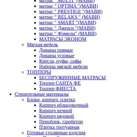
матрас " MULTI "(МАВИ)
матрас " OPTIMA "(МАВИ)
матрас " PRESTIGE "(МАВИ)
матрас " RELAKS " (МАВИ)
матрас " SMART "(МАВИ)
матрас " Джерси "(МАВИ)
матрас " Фэмили" (МАВИ)
МАТРАСЫ ЭКОНОМ
Мягкая мебель
Диваны прямые
Диваны угловые
Кресла, пуфы, софы
Наборы мягкой мебели
ТОППЕРЫ
БЕСПРУЖИННЫЕ МАТРАСЫ
Топпер САНТА ФЕ
Топпер ФИЕСТА
Строительные материалы
Блоки, кирпич. плитка
Кирпич облицовочный
Кирпич печной
Кирпич рядовой
Пеноблок, газобетон
Плитка тротуарная
Готовые столярные изделия