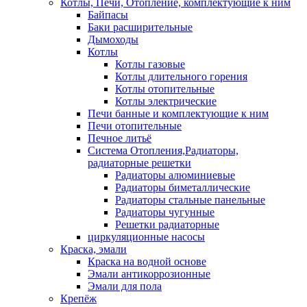
Котлы, Печи, Отопление, комплектующие к ним
Байпасы
Баки расширительные
Дымоходы
Котлы
Котлы газовые
Котлы длительного горения
Котлы отопительные
Котлы электрические
Печи банные и комплектующие к ним
Печи отопительные
Печное литьё
Система Отопления,Радиаторы,
радиаторные решетки
Радиаторы алюминиевые
Радиаторы биметаллические
Радиаторы стальные панельные
Радиаторы чугунные
Решетки радиаторные
циркуляционные насосы
Краска, эмали
Краска на водной основе
Эмали антикоррозионные
Эмали для пола
Крепёж