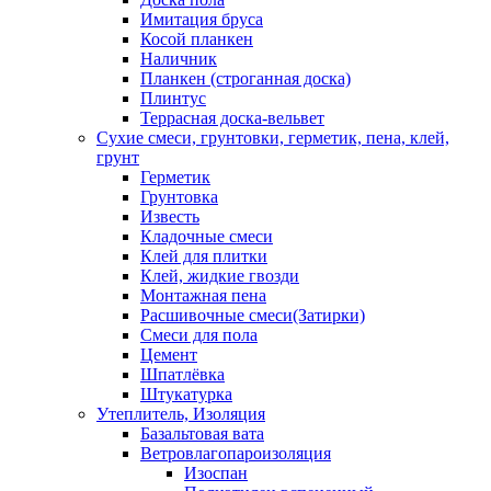
Имитация бруса
Косой планкен
Наличник
Планкен (строганная доска)
Плинтус
Террасная доска-вельвет
Сухие смеси, грунтовки, герметик, пена, клей,
грунт
Герметик
Грунтовка
Известь
Кладочные смеси
Клей для плитки
Клей, жидкие гвозди
Монтажная пена
Расшивочные смеси(Затирки)
Смеси для пола
Цемент
Шпатлёвка
Штукатурка
Утеплитель, Изоляция
Базальтовая вата
Ветровлагопароизоляция
Изоспан