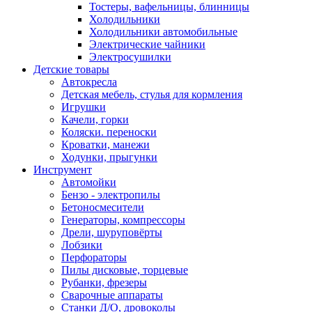
Тостеры, вафельницы, блинницы
Холодильники
Холодильники автомобильные
Электрические чайники
Электросушилки
Детские товары
Автокресла
Детская мебель, стулья для кормления
Игрушки
Качели, горки
Коляски. переноски
Кроватки, манежи
Ходунки, прыгунки
Инструмент
Автомойки
Бензо - электропилы
Бетоносмесители
Генераторы, компрессоры
Дрели, шуруповёрты
Лобзики
Перфораторы
Пилы дисковые, торцевые
Рубанки, фрезеры
Сварочные аппараты
Станки Д/О, дровоколы