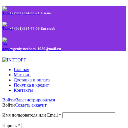
+7 (963) 534-66-71
Елена
+7 (961) 984-77-59
Евгений
evgeniy-nechaev-1989@mail.ru
Главная
Магазин
Доставка и оплата
Покупка в кредит
Контакты
Войти/Зарегистрироваться
Войти
Создать аккаунт
Имя пользователя или Email
*
Пароль
*