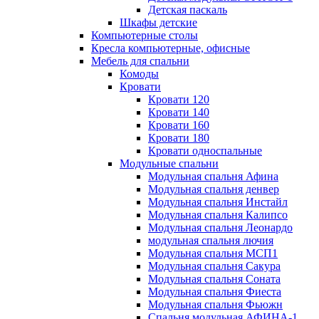
Детская паскаль
Шкафы детские
Компьютерные столы
Кресла компьютерные, офисные
Мебель для спальни
Комоды
Кровати
Кровати 120
Кровати 140
Кровати 160
Кровати 180
Кровати односпальные
Модульные спальни
Модульная спальня Афина
Модульная спальня денвер
Модульная спальня Инстайл
Модульная спальня Калипсо
Модульная спальня Леонардо
модульная спальня лючия
Модульная спальня МСП1
Модульная спальня Сакура
Модульная спальня Соната
Модульная спальня Фиеста
Модульная спальня Фьюжн
Спальня модульная АФИНА-1