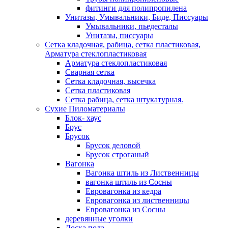
фитинги для полипропилена
Унитазы, Умывальники, Биде, Писсуары
Умывальники, пьедесталы
Унитазы, писсуары
Сетка кладочная, рабица, сетка пластиковая,
Арматура стеклопластиковая
Арматура стеклопластиковая
Сварная сетка
Сетка кладочная, высечка
Сетка пластиковая
Сетка рабица, сетка штукатурная.
Сухие Пиломатериалы
Блок- хаус
Брус
Брусок
Брусок деловой
Брусок строганый
Вагонка
Вагонка штиль из Лиственницы
вагонка штиль из Сосны
Евровагонка из кедра
Евровагонка из лиственницы
Евровагонка из Сосны
деревянные уголки
Доска пола