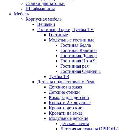
Станки для заточки
Шлифмашины
Мебель
Корпусная мебель
Вешалки
Гостиные, Горки, Тумбы TV
Гостиные
Модульные гостинные
Гостиная Белла
Гостиная Калипсо
Гостинная Денвер
Гостинная Нота 9
Гостинная рея
Гостинная Сидней 1
Тумбы ТВ
Детская подрастковая мебель
Детские на заказ
Детские стенки
Комоды для детской
Кровати 2-х ярусные
Кровати детские
Кровати на заказ
Модульные детские
детская лючия
Детская модульная ОРИОН-1