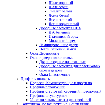
Шале мореный
Шале серый
Эмалит белый
Ясень белый
Ясень золотой
Ясень коричневый
Доборные элементы ПВХ
Дуб беленый
Итальянский орех
Миланский орех
Ламинированные двери
Петли, защелки, замки
Окна Деревянные
Окна и двери пластиковые
Двери входные пластиковые
Доборные элементы для пластиковых
окон и дверей
Окна Пластиковые
Профиля, подвесы
Подвесы, Комплектующие к профилю
Профиль потолочный
Профиль стартовый, стоечный, потолочный
Профиля штукатурные
Уплотнительные ленты для профилей
Сантехника, Водоснабжение, Вентиляция