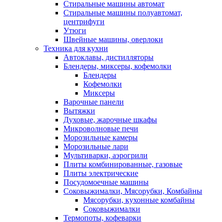
Стиральные машины автомат
Стиральные машины полуавтомат,
центрифуги
Утюги
Швейные машины, оверлоки
Техника для кухни
Автоклавы, дистилляторы
Блендеры, миксеры, кофемолки
Блендеры
Кофемолки
Миксеры
Варочные панели
Вытяжки
Духовые, жарочные шкафы
Микроволновые печи
Морозильные камеры
Морозильные лари
Мультиварки, аэрогрили
Плиты комбинированные, газовые
Плиты электрические
Посудомоечные машины
Соковыжималки, Мясорубки, Комбайны
Мясорубки, кухонные комбайны
Соковыжималки
Термопоты, кофеварки