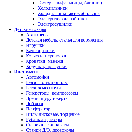
Тостеры, вафельницы, блинницы
Холодильники
Холодильники автомобильные
Электрические чайники
Электросушилки
Детские товары
Автокресла
Детская мебель, стулья для кормления
Игрушки
Качели, горки
Коляски. переноски
Кроватки, манежи
Ходунки, прыгунки
Инструмент
Автомойки
Бензо - электропилы
Бетоносмесители
Генераторы, компрессоры
Дрели, шуруповёрты
Лобзики
Перфораторы
Пилы дисковые, торцевые
Рубанки, фрезеры
Сварочные аппараты
Станки Д/О, дровоколы