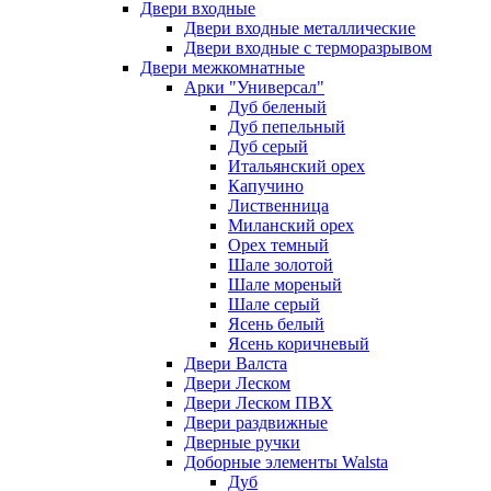
Двери входные
Двери входные металлические
Двери входные с терморазрывом
Двери межкомнатные
Арки "Универсал"
Дуб беленый
Дуб пепельный
Дуб серый
Итальянский орех
Капучино
Лиственница
Миланский орех
Орех темный
Шале золотой
Шале мореный
Шале серый
Ясень белый
Ясень коричневый
Двери Валста
Двери Леском
Двери Леском ПВХ
Двери раздвижные
Дверные ручки
Доборные элементы Walsta
Дуб