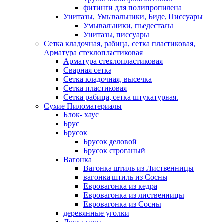
фитинги для полипропилена
Унитазы, Умывальники, Биде, Писсуары
Умывальники, пьедесталы
Унитазы, писсуары
Сетка кладочная, рабица, сетка пластиковая,
Арматура стеклопластиковая
Арматура стеклопластиковая
Сварная сетка
Сетка кладочная, высечка
Сетка пластиковая
Сетка рабица, сетка штукатурная.
Сухие Пиломатериалы
Блок- хаус
Брус
Брусок
Брусок деловой
Брусок строганый
Вагонка
Вагонка штиль из Лиственницы
вагонка штиль из Сосны
Евровагонка из кедра
Евровагонка из лиственницы
Евровагонка из Сосны
деревянные уголки
Доска пола