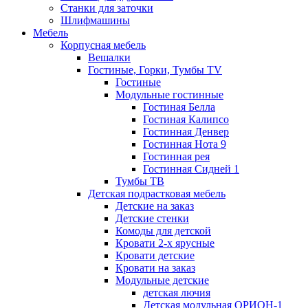
Станки для заточки
Шлифмашины
Мебель
Корпусная мебель
Вешалки
Гостиные, Горки, Тумбы TV
Гостиные
Модульные гостинные
Гостиная Белла
Гостиная Калипсо
Гостинная Денвер
Гостинная Нота 9
Гостинная рея
Гостинная Сидней 1
Тумбы ТВ
Детская подрастковая мебель
Детские на заказ
Детские стенки
Комоды для детской
Кровати 2-х ярусные
Кровати детские
Кровати на заказ
Модульные детские
детская лючия
Детская модульная ОРИОН-1