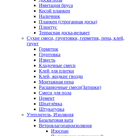
Имитация бруса
Косой планкен
Наличник
Планкен (строганная доска)
Плинтус
Террасная доска-вельвет
Сухие смеси, грунтовки, герметик, пена, клей,
грунт
Герметик
Грунтовка
Известь
Кладочные смеси
Клей для плитки
Клей, жидкие гвозди
Монтажная пена
Расшивочные смеси(Затирки)
Смеси для пола
Цемент
Шпатлёвка
Штукатурка
Утеплитель, Изоляция
Базальтовая вата
Ветровлагопароизоляция
Изоспан