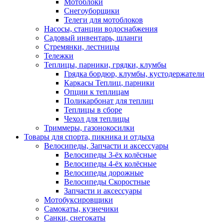
Мотоблоки
Снегоуборщики
Телеги для мотоблоков
Насосы, станции водоснабжения
Садовый инвентарь, шланги
Стремянки, лестницы
Тележки
Теплицы, парники, грядки, клумбы
Грядка бордюр, клумбы, кустодержатели
Каркасы Теплиц, парники
Опции к теплицам
Поликарбонат для теплиц
Теплицы в сборе
Чехол для теплицы
Триммеры, газонокосилки
Товары для спорта, пикника и отдыха
Велосипеды, Запчасти и аксессуары
Велосипеды 3-ёх колёсные
Велосипеды 4-ёх колёсные
Велосипеды дорожные
Велосипеды Скоростные
Запчасти и аксессуары
Мотобуксировщики
Самокаты, кузнечики
Санки, снегокаты