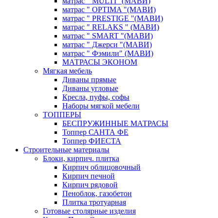
матрас " MULTI "(МАВИ)
матрас " OPTIMA "(МАВИ)
матрас " PRESTIGE "(МАВИ)
матрас " RELAKS " (МАВИ)
матрас " SMART "(МАВИ)
матрас " Джерси "(МАВИ)
матрас " Фэмили" (МАВИ)
МАТРАСЫ ЭКОНОМ
Мягкая мебель
Диваны прямые
Диваны угловые
Кресла, пуфы, софы
Наборы мягкой мебели
ТОППЕРЫ
БЕСПРУЖИННЫЕ МАТРАСЫ
Топпер САНТА ФЕ
Топпер ФИЕСТА
Строительные материалы
Блоки, кирпич. плитка
Кирпич облицовочный
Кирпич печной
Кирпич рядовой
Пеноблок, газобетон
Плитка тротуарная
Готовые столярные изделия