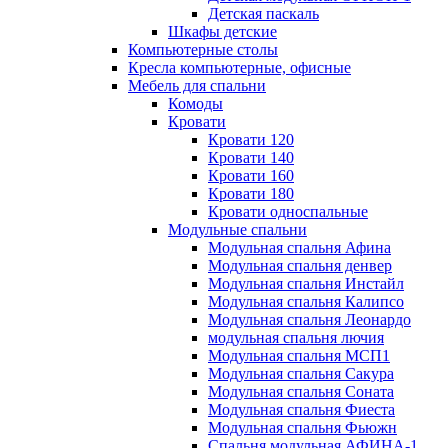
Детская паскаль
Шкафы детские
Компьютерные столы
Кресла компьютерные, офисные
Мебель для спальни
Комоды
Кровати
Кровати 120
Кровати 140
Кровати 160
Кровати 180
Кровати односпальные
Модульные спальни
Модульная спальня Афина
Модульная спальня денвер
Модульная спальня Инстайл
Модульная спальня Калипсо
Модульная спальня Леонардо
модульная спальня лючия
Модульная спальня МСП1
Модульная спальня Сакура
Модульная спальня Соната
Модульная спальня Фиеста
Модульная спальня Фьюжн
Спальня модульная АФИНА-1