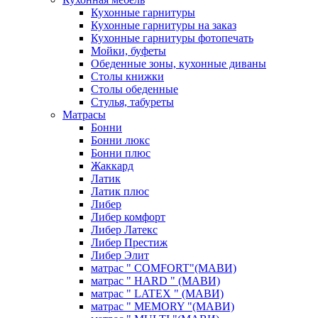
Кухонные гарнитуры
Кухонные гарнитуры на заказ
Кухонные гарнитуры фотопечать
Мойки, буфеты
Обеденные зоны, кухонные диваны
Столы книжки
Столы обеденные
Стулья, табуреты
Матрасы
Бонни
Бонни люкс
Бонни плюс
Жаккард
Латик
Латик плюс
Либер
Либер комфорт
Либер Латекс
Либер Престиж
Либер Элит
матрас " COMFORT"(МАВИ)
матрас " HARD " (МАВИ)
матрас " LATEX " (МАВИ)
матрас " MEMORY "(МАВИ)