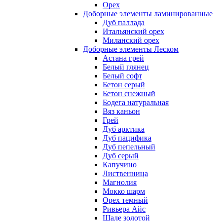
Орех
Доборные элементы ламинированные
Дуб паллада
Итальянский орех
Миланский орех
Доборные элементы Леском
Астана грей
Белый глянец
Белый софт
Бетон серый
Бетон снежный
Бодега натуральная
Вяз каньон
Грей
Дуб арктика
Дуб пацифика
Дуб пепельный
Дуб серый
Капучино
Лиственница
Магнолия
Мокко шарм
Орех темный
Ривьера Айс
Шале золотой