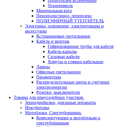
Полиэтилен вспененный
Технониколь
Минеральная вата
Пенополистирол, пеноплекс
ПОЛИЭФИРНЫЙ УТЕПЛИТЕЛЬ
Электрика, освещение, электротовары и
аксессуары
Встраиваемые светильники
Кабель и монтаж
Гофрированные трубы для кабеля
Кабель-каналы
Силовые кабели
Хомуты и стяжки кабельные
Лампы
Офисные светильники
Прожекторы
Распределительные щиты и счетчики
электроэнергии
Розетки, выключатели
Товары для приусадебных участков.
Зернодробилки, доильные аппараты
Инкубаторы
Мотоблоки, Снегоуборщики.
Комплектующие к мотоблокам и
снегоуборщикам