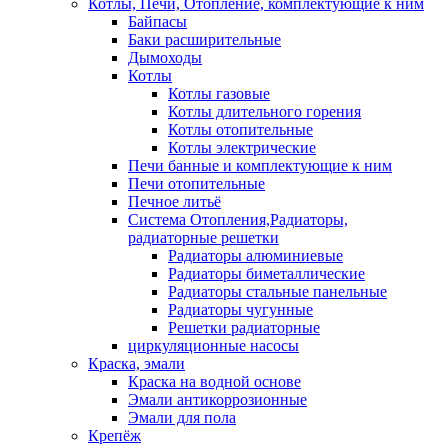
Котлы, Печи, Отопление, комплектующие к ним
Байпасы
Баки расширительные
Дымоходы
Котлы
Котлы газовые
Котлы длительного горения
Котлы отопительные
Котлы электрические
Печи банные и комплектующие к ним
Печи отопительные
Печное литьё
Система Отопления,Радиаторы,
радиаторные решетки
Радиаторы алюминиевые
Радиаторы биметаллические
Радиаторы стальные панельные
Радиаторы чугунные
Решетки радиаторные
циркуляционные насосы
Краска, эмали
Краска на водной основе
Эмали антикоррозионные
Эмали для пола
Крепёж