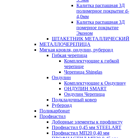
Калитка распашная 3Д
полимерное покрытие d-
4,0мм
Калитка распашная 3Д
померное покрытие
Эконом
ШТАКЕТНИК МЕТАЛЛИЧЕСКИЙ
МЕТАЛЛОЧЕРЕПИЦА
Мягкая кровля, ондулин, рубероид
Гибкая черепица
Комплектующие к гибкой
черепице
Черепица Shinglas
Ондулин
Комплектующие к Ондулину
ОНДУЛИН SMART
Ондулин Черепица
Подкладочный ковер
Рубероид
Поликарбонат
Профнастил
Доборные элементы к профлисту
Профнастил 0,45 мм STEELART
Профнастил МП20 0,40 мм