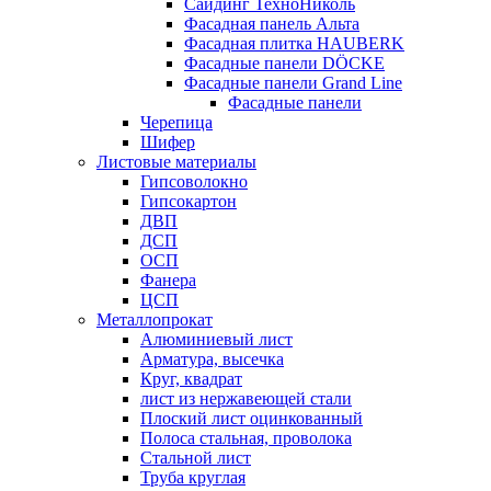
Сайдинг ТехноНиколь
Фасадная панель Альта
Фасадная плитка HAUBERK
Фасадные панели DÖCKE
Фасадные панели Grand Line
Фасадные панели
Черепица
Шифер
Листовые материалы
Гипсоволокно
Гипсокартон
ДВП
ДСП
ОСП
Фанера
ЦСП
Металлопрокат
Алюминиевый лист
Арматура, высечка
Круг, квадрат
лист из нержавеющей стали
Плоский лист оцинкованный
Полоса стальная, проволока
Стальной лист
Труба круглая