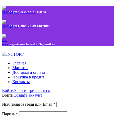
+7 (963) 534-66-71
Елена
+7 (961) 984-77-59
Евгений
evgeniy-nechaev-1989@mail.ru
Главная
Магазин
Доставка и оплата
Покупка в кредит
Контакты
Войти/Зарегистрироваться
Войти
Создать аккаунт
Имя пользователя или Email
*
Пароль
*