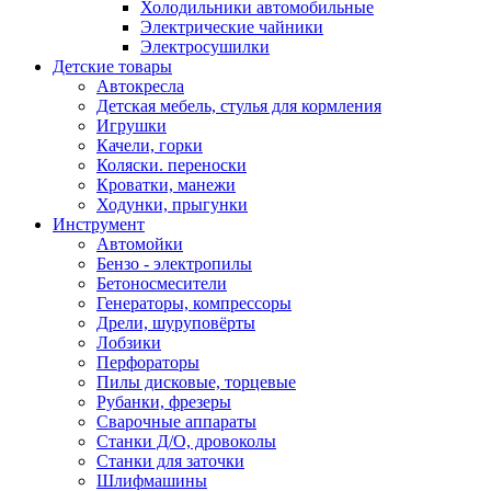
Холодильники автомобильные
Электрические чайники
Электросушилки
Детские товары
Автокресла
Детская мебель, стулья для кормления
Игрушки
Качели, горки
Коляски. переноски
Кроватки, манежи
Ходунки, прыгунки
Инструмент
Автомойки
Бензо - электропилы
Бетоносмесители
Генераторы, компрессоры
Дрели, шуруповёрты
Лобзики
Перфораторы
Пилы дисковые, торцевые
Рубанки, фрезеры
Сварочные аппараты
Станки Д/О, дровоколы
Станки для заточки
Шлифмашины