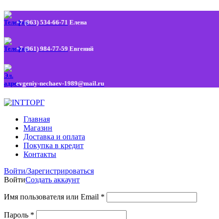
+7 (963) 534-66-71
Елена
+7 (961) 984-77-59
Евгений
evgeniy-nechaev-1989@mail.ru
Главная
Магазин
Доставка и оплата
Покупка в кредит
Контакты
Войти/Зарегистрироваться
Войти
Создать аккаунт
Имя пользователя или Email
*
Пароль
*