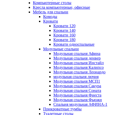
Компьютерные столы
Кресла компьютерные, офисные
Мебель для спальни
Комоды
Кровати
Кровати 120
Кровати 140
Кровати 160
Кровати 180
Кровати односпальные
Модульные спальни
Модульная спальня Афина
Модульная спальня денвер
Модульная спальня Инстайл
Модульная спальня Калипсо
Модульная спальня Леонардо
модульная спальня лючия
Модульная спальня МСП1
Модульная спальня Сакура
Модульная спальня Соната
Модульная спальня Фиеста
Модульная спальня Фьюжн
Спальня модульная АФИНА-1
Прикроватные тумбы
Туалетные столы