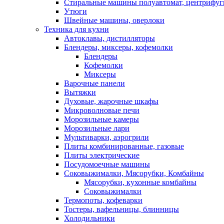
Стиральные машины полуавтомат, центрифуг
Утюги
Швейные машины, оверлоки
Техника для кухни
Автоклавы, дистилляторы
Блендеры, миксеры, кофемолки
Блендеры
Кофемолки
Миксеры
Варочные панели
Вытяжки
Духовые, жарочные шкафы
Микроволновые печи
Морозильные камеры
Морозильные лари
Мультиварки, аэрогрили
Плиты комбинированные, газовые
Плиты электрические
Посудомоечные машины
Соковыжималки, Мясорубки, Комбайны
Мясорубки, кухонные комбайны
Соковыжималки
Термопоты, кофеварки
Тостеры, вафельницы, блинницы
Холодильники