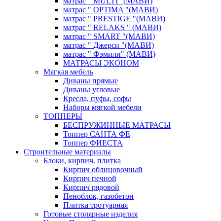
матрас " MULTI "(МАВИ)
матрас " OPTIMA "(МАВИ)
матрас " PRESTIGE "(МАВИ)
матрас " RELAKS " (МАВИ)
матрас " SMART "(МАВИ)
матрас " Джерси "(МАВИ)
матрас " Фэмили" (МАВИ)
МАТРАСЫ ЭКОНОМ
Мягкая мебель
Диваны прямые
Диваны угловые
Кресла, пуфы, софы
Наборы мягкой мебели
ТОППЕРЫ
БЕСПРУЖИННЫЕ МАТРАСЫ
Топпер САНТА ФЕ
Топпер ФИЕСТА
Строительные материалы
Блоки, кирпич. плитка
Кирпич облицовочный
Кирпич печной
Кирпич рядовой
Пеноблок, газобетон
Плитка тротуарная
Готовые столярные изделия