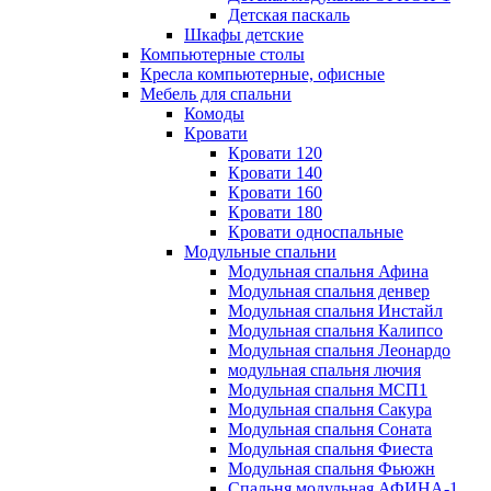
Детская паскаль
Шкафы детские
Компьютерные столы
Кресла компьютерные, офисные
Мебель для спальни
Комоды
Кровати
Кровати 120
Кровати 140
Кровати 160
Кровати 180
Кровати односпальные
Модульные спальни
Модульная спальня Афина
Модульная спальня денвер
Модульная спальня Инстайл
Модульная спальня Калипсо
Модульная спальня Леонардо
модульная спальня лючия
Модульная спальня МСП1
Модульная спальня Сакура
Модульная спальня Соната
Модульная спальня Фиеста
Модульная спальня Фьюжн
Спальня модульная АФИНА-1