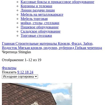
Кассовые боксы и прикассовое оборудование
Корзины и тележки
Линии раздачи пищи
Мебель на металлокаркасе
Мебель торговая
мойки, столы, стеллажи
Пищевое оборудование
Складское оборудование
Торговые стеллажи
Главная
Строительные материалы
Кровля, Фасад, Забор,
Водосток
Мягкая кровля, ондулин, рубероид
Гибкая черепица
Черепица Shinglas
Отображение 1–12 из 19
Фильтры
Показать
9
12
18
24