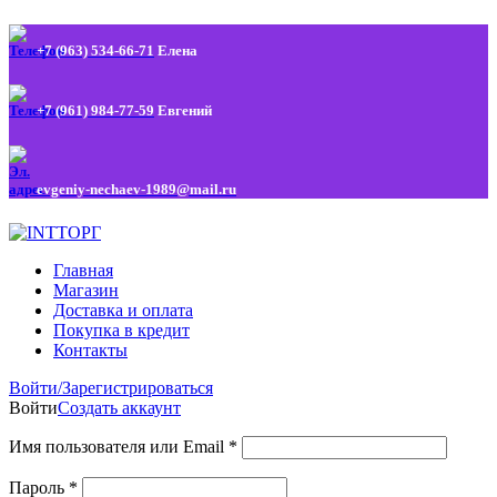
+7 (963) 534-66-71
Елена
+7 (961) 984-77-59
Евгений
evgeniy-nechaev-1989@mail.ru
Главная
Магазин
Доставка и оплата
Покупка в кредит
Контакты
Войти/Зарегистрироваться
Войти
Создать аккаунт
Имя пользователя или Email
*
Пароль
*