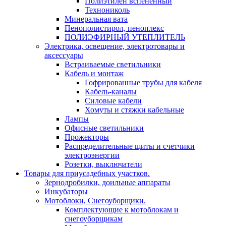
Полиэтилен вспененный
Технониколь
Минеральная вата
Пенополистирол, пеноплекс
ПОЛИЭФИРНЫЙ УТЕПЛИТЕЛЬ
Электрика, освещение, электротовары и
аксессуары
Встраиваемые светильники
Кабель и монтаж
Гофрированные трубы для кабеля
Кабель-каналы
Силовые кабели
Хомуты и стяжки кабельные
Лампы
Офисные светильники
Прожекторы
Распределительные щиты и счетчики
электроэнергии
Розетки, выключатели
Товары для приусадебных участков.
Зернодробилки, доильные аппараты
Инкубаторы
Мотоблоки, Снегоуборщики.
Комплектующие к мотоблокам и
снегоуборщикам