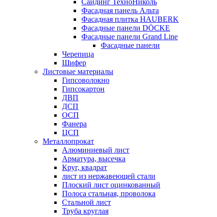
Сайдинг ТехноНиколь
Фасадная панель Альта
Фасадная плитка HAUBERK
Фасадные панели DÖCKE
Фасадные панели Grand Line
Фасадные панели
Черепица
Шифер
Листовые материалы
Гипсоволокно
Гипсокартон
ДВП
ДСП
ОСП
Фанера
ЦСП
Металлопрокат
Алюминиевый лист
Арматура, высечка
Круг, квадрат
лист из нержавеющей стали
Плоский лист оцинкованный
Полоса стальная, проволока
Стальной лист
Труба круглая