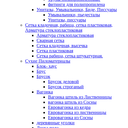
фитинги для полипропилена
Унитазы, Умывальники, Биде, Писсуары
Умывальники, пьедесталы
Унитазы, писсуары
Сетка кладочная, рабица, сетка пластиковая,
Арматура стеклопластиковая
Арматура стеклопластиковая
Сварная сетка
Сетка кладочная, высечка
Сетка пластиковая
Сетка рабица, сетка штукатурная.
Сухие Пиломатериалы
Блок- хаус
Брус
Брусок
Брусок деловой
Брусок строганый
Вагонка
Вагонка штиль из Лиственницы
вагонка штиль из Сосны
Евровагонка из кедра
Евровагонка из лиственницы
Евровагонка из Сосны
деревянные уголки
Доска пола