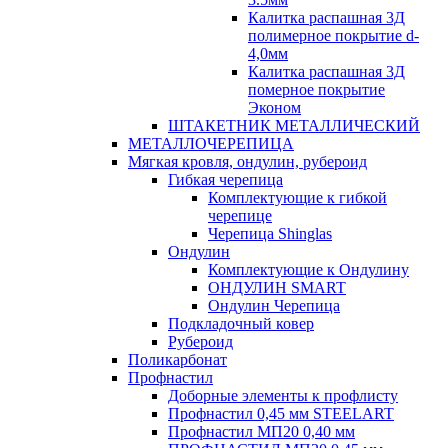
Калитка распашная 3Д
полимерное покрытие d-
4,0мм
Калитка распашная 3Д
померное покрытие
Эконом
ШТАКЕТНИК МЕТАЛЛИЧЕСКИЙ
МЕТАЛЛОЧЕРЕПИЦА
Мягкая кровля, ондулин, рубероид
Гибкая черепица
Комплектующие к гибкой
черепице
Черепица Shinglas
Ондулин
Комплектующие к Ондулину
ОНДУЛИН SMART
Ондулин Черепица
Подкладочный ковер
Рубероид
Поликарбонат
Профнастил
Доборные элементы к профлисту
Профнастил 0,45 мм STEELART
Профнастил МП20 0,40 мм