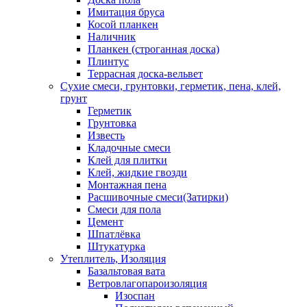
Имитация бруса
Косой планкен
Наличник
Планкен (строганная доска)
Плинтус
Террасная доска-вельвет
Сухие смеси, грунтовки, герметик, пена, клей,
грунт
Герметик
Грунтовка
Известь
Кладочные смеси
Клей для плитки
Клей, жидкие гвозди
Монтажная пена
Расшивочные смеси(Затирки)
Смеси для пола
Цемент
Шпатлёвка
Штукатурка
Утеплитель, Изоляция
Базальтовая вата
Ветровлагопароизоляция
Изоспан