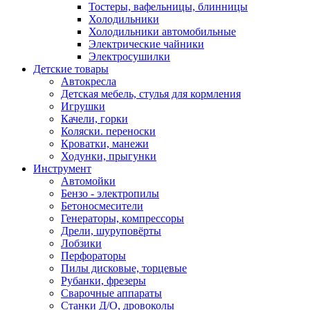
Тостеры, вафельницы, блинницы
Холодильники
Холодильники автомобильные
Электрические чайники
Электросушилки
Детские товары
Автокресла
Детская мебель, стулья для кормления
Игрушки
Качели, горки
Коляски. переноски
Кроватки, манежи
Ходунки, прыгунки
Инструмент
Автомойки
Бензо - электропилы
Бетоносмесители
Генераторы, компрессоры
Дрели, шуруповёрты
Лобзики
Перфораторы
Пилы дисковые, торцевые
Рубанки, фрезеры
Сварочные аппараты
Станки Д/О, дровоколы