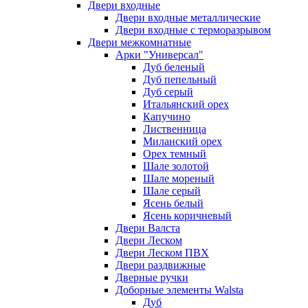
Двери входные
Двери входные металлические
Двери входные с терморазрывом
Двери межкомнатные
Арки "Универсал"
Дуб беленый
Дуб пепельный
Дуб серый
Итальянский орех
Капучино
Лиственница
Миланский орех
Орех темный
Шале золотой
Шале мореный
Шале серый
Ясень белый
Ясень коричневый
Двери Валста
Двери Леском
Двери Леском ПВХ
Двери раздвижные
Дверные ручки
Доборные элементы Walsta
Дуб