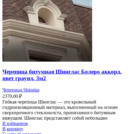
Черепица битумная Шинглас Болеро аккорд,
цвет граунд, 3м2
Черепица Shinglas
2370,00
₽
Гибкая черепица Шинглас — это кровельный
гидроизоляционный материал, выполненный на основе
сверхпрочного стеклохолста, пропитанного битумным
вяжущим. Шинглас представляет собой небольшие
В избранное
В корзину