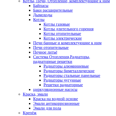
Котлы, Печи, Отопление, комплектующие к ним
Байпасы
Баки расширительные
Дымоходы
Котлы
Котлы газовые
Котлы длительного горения
Котлы отопительные
Котлы электрические
Печи банные и комплектующие к ним
Печи отопительные
Печное литьё
Система Отопления,Радиаторы,
радиаторные решетки
Радиаторы алюминиевые
Радиаторы биметаллические
Радиаторы стальные панельные
Радиаторы чугунные
Решетки радиаторные
циркуляционные насосы
Краска, эмали
Краска на водной основе
Эмали антикоррозионные
Эмали для пола
Крепёж