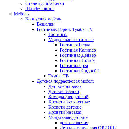
Станки для заточки
Шлифмашины
Мебель
Корпусная мебель
Вешалки
Гостиные, Горки, Тумбы TV
Гостиные
Модульные гостинные
Гостиная Белла
Гостиная Калипсо
Гостинная Денвер
Гостинная Нота 9
Гостинная рея
Гостинная Сидней 1
Тумбы ТВ
Детская подрастковая мебель
Детские на заказ
Детские стенки
Комоды для детской
Кровати 2-х ярусные
Кровати детские
Кровати на заказ
Модульные детские
детская лючия
Детская модульная ОРИОН-1