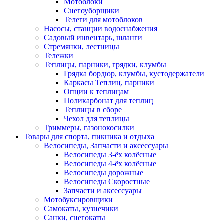
Мотоблоки
Снегоуборщики
Телеги для мотоблоков
Насосы, станции водоснабжения
Садовый инвентарь, шланги
Стремянки, лестницы
Тележки
Теплицы, парники, грядки, клумбы
Грядка бордюр, клумбы, кустодержатели
Каркасы Теплиц, парники
Опции к теплицам
Поликарбонат для теплиц
Теплицы в сборе
Чехол для теплицы
Триммеры, газонокосилки
Товары для спорта, пикника и отдыха
Велосипеды, Запчасти и аксессуары
Велосипеды 3-ёх колёсные
Велосипеды 4-ёх колёсные
Велосипеды дорожные
Велосипеды Скоростные
Запчасти и аксессуары
Мотобуксировщики
Самокаты, кузнечики
Санки, снегокаты