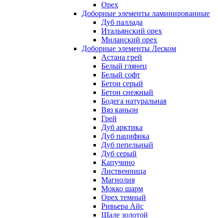
Орех
Доборные элементы ламинированные
Дуб паллада
Итальянский орех
Миланский орех
Доборные элементы Леском
Астана грей
Белый глянец
Белый софт
Бетон серый
Бетон снежный
Бодега натуральная
Вяз каньон
Грей
Дуб арктика
Дуб пацифика
Дуб пепельный
Дуб серый
Капучино
Лиственница
Магнолия
Мокко шарм
Орех темный
Ривьера Айс
Шале золотой