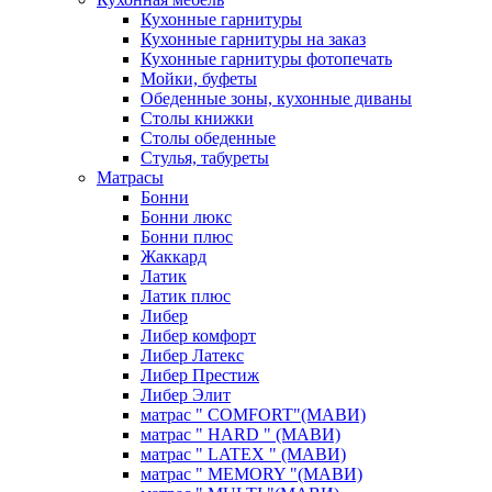
Кухонные гарнитуры
Кухонные гарнитуры на заказ
Кухонные гарнитуры фотопечать
Мойки, буфеты
Обеденные зоны, кухонные диваны
Столы книжки
Столы обеденные
Стулья, табуреты
Матрасы
Бонни
Бонни люкс
Бонни плюс
Жаккард
Латик
Латик плюс
Либер
Либер комфорт
Либер Латекс
Либер Престиж
Либер Элит
матрас " COMFORT"(МАВИ)
матрас " HARD " (МАВИ)
матрас " LATEX " (МАВИ)
матрас " MEMORY "(МАВИ)