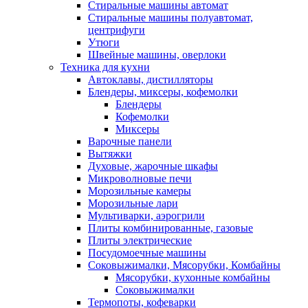
Стиральные машины автомат
Стиральные машины полуавтомат,
центрифуги
Утюги
Швейные машины, оверлоки
Техника для кухни
Автоклавы, дистилляторы
Блендеры, миксеры, кофемолки
Блендеры
Кофемолки
Миксеры
Варочные панели
Вытяжки
Духовые, жарочные шкафы
Микроволновые печи
Морозильные камеры
Морозильные лари
Мультиварки, аэрогрили
Плиты комбинированные, газовые
Плиты электрические
Посудомоечные машины
Соковыжималки, Мясорубки, Комбайны
Мясорубки, кухонные комбайны
Соковыжималки
Термопоты, кофеварки