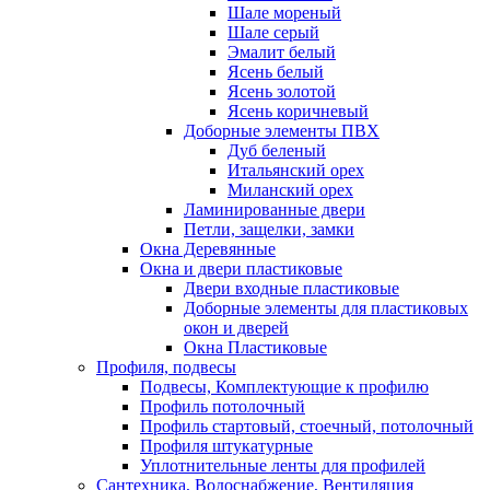
Шале мореный
Шале серый
Эмалит белый
Ясень белый
Ясень золотой
Ясень коричневый
Доборные элементы ПВХ
Дуб беленый
Итальянский орех
Миланский орех
Ламинированные двери
Петли, защелки, замки
Окна Деревянные
Окна и двери пластиковые
Двери входные пластиковые
Доборные элементы для пластиковых
окон и дверей
Окна Пластиковые
Профиля, подвесы
Подвесы, Комплектующие к профилю
Профиль потолочный
Профиль стартовый, стоечный, потолочный
Профиля штукатурные
Уплотнительные ленты для профилей
Сантехника, Водоснабжение, Вентиляция