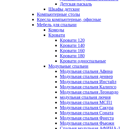
Детская паскаль
Шкафы детские
Компьютерные столы
Кресла компьютерные, офисные
Мебель для спальни
Комоды
Кровати
Кровати 120
Кровати 140
Кровати 160
Кровати 180
Кровати односпальные
Модульные спальни
Модульная спальня Афина
Модульная спальня денвер
Модульная спальня Инстайл
Модульная спальня Калипсо
Модульная спальня Леонардо
модульная спальня лючия
Модульная спальня МСП1
Модульная спальня Сакура
Модульная спальня Соната
Модульная спальня Фиеста
Модульная спальня Фьюжн
Спальня модульная АФИНА-1