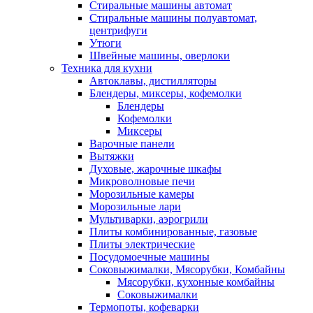
Стиральные машины автомат
Стиральные машины полуавтомат,
центрифуги
Утюги
Швейные машины, оверлоки
Техника для кухни
Автоклавы, дистилляторы
Блендеры, миксеры, кофемолки
Блендеры
Кофемолки
Миксеры
Варочные панели
Вытяжки
Духовые, жарочные шкафы
Микроволновые печи
Морозильные камеры
Морозильные лари
Мультиварки, аэрогрили
Плиты комбинированные, газовые
Плиты электрические
Посудомоечные машины
Соковыжималки, Мясорубки, Комбайны
Мясорубки, кухонные комбайны
Соковыжималки
Термопоты, кофеварки