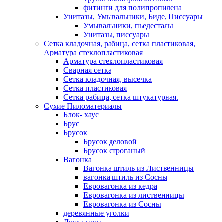
фитинги для полипропилена
Унитазы, Умывальники, Биде, Писсуары
Умывальники, пьедесталы
Унитазы, писсуары
Сетка кладочная, рабица, сетка пластиковая,
Арматура стеклопластиковая
Арматура стеклопластиковая
Сварная сетка
Сетка кладочная, высечка
Сетка пластиковая
Сетка рабица, сетка штукатурная.
Сухие Пиломатериалы
Блок- хаус
Брус
Брусок
Брусок деловой
Брусок строганый
Вагонка
Вагонка штиль из Лиственницы
вагонка штиль из Сосны
Евровагонка из кедра
Евровагонка из лиственницы
Евровагонка из Сосны
деревянные уголки
Доска пола