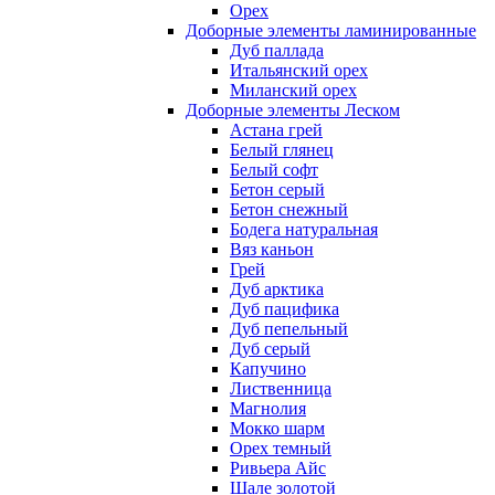
Орех
Доборные элементы ламинированные
Дуб паллада
Итальянский орех
Миланский орех
Доборные элементы Леском
Астана грей
Белый глянец
Белый софт
Бетон серый
Бетон снежный
Бодега натуральная
Вяз каньон
Грей
Дуб арктика
Дуб пацифика
Дуб пепельный
Дуб серый
Капучино
Лиственница
Магнолия
Мокко шарм
Орех темный
Ривьера Айс
Шале золотой