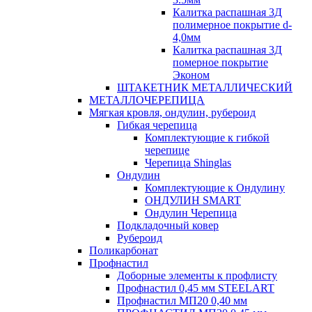
Калитка распашная 3Д
полимерное покрытие d-
4,0мм
Калитка распашная 3Д
померное покрытие
Эконом
ШТАКЕТНИК МЕТАЛЛИЧЕСКИЙ
МЕТАЛЛОЧЕРЕПИЦА
Мягкая кровля, ондулин, рубероид
Гибкая черепица
Комплектующие к гибкой
черепице
Черепица Shinglas
Ондулин
Комплектующие к Ондулину
ОНДУЛИН SMART
Ондулин Черепица
Подкладочный ковер
Рубероид
Поликарбонат
Профнастил
Доборные элементы к профлисту
Профнастил 0,45 мм STEELART
Профнастил МП20 0,40 мм