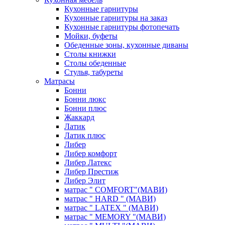
Кухонные гарнитуры
Кухонные гарнитуры на заказ
Кухонные гарнитуры фотопечать
Мойки, буфеты
Обеденные зоны, кухонные диваны
Столы книжки
Столы обеденные
Стулья, табуреты
Матрасы
Бонни
Бонни люкс
Бонни плюс
Жаккард
Латик
Латик плюс
Либер
Либер комфорт
Либер Латекс
Либер Престиж
Либер Элит
матрас " COMFORT"(МАВИ)
матрас " HARD " (МАВИ)
матрас " LATEX " (МАВИ)
матрас " MEMORY "(МАВИ)