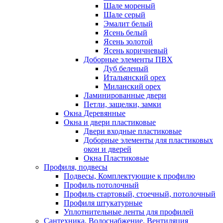
Шале мореный
Шале серый
Эмалит белый
Ясень белый
Ясень золотой
Ясень коричневый
Доборные элементы ПВХ
Дуб беленый
Итальянский орех
Миланский орех
Ламинированные двери
Петли, защелки, замки
Окна Деревянные
Окна и двери пластиковые
Двери входные пластиковые
Доборные элементы для пластиковых
окон и дверей
Окна Пластиковые
Профиля, подвесы
Подвесы, Комплектующие к профилю
Профиль потолочный
Профиль стартовый, стоечный, потолочный
Профиля штукатурные
Уплотнительные ленты для профилей
Сантехника, Водоснабжение, Вентиляция