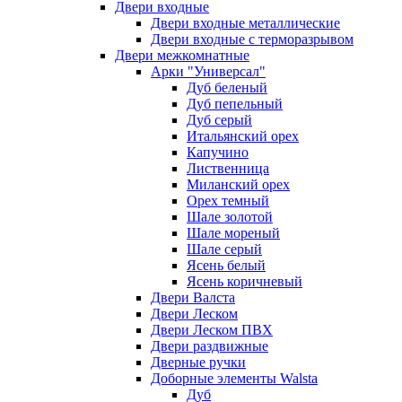
Двери входные
Двери входные металлические
Двери входные с терморазрывом
Двери межкомнатные
Арки "Универсал"
Дуб беленый
Дуб пепельный
Дуб серый
Итальянский орех
Капучино
Лиственница
Миланский орех
Орех темный
Шале золотой
Шале мореный
Шале серый
Ясень белый
Ясень коричневый
Двери Валста
Двери Леском
Двери Леском ПВХ
Двери раздвижные
Дверные ручки
Доборные элементы Walsta
Дуб