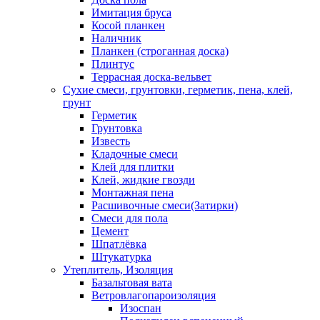
Имитация бруса
Косой планкен
Наличник
Планкен (строганная доска)
Плинтус
Террасная доска-вельвет
Сухие смеси, грунтовки, герметик, пена, клей,
грунт
Герметик
Грунтовка
Известь
Кладочные смеси
Клей для плитки
Клей, жидкие гвозди
Монтажная пена
Расшивочные смеси(Затирки)
Смеси для пола
Цемент
Шпатлёвка
Штукатурка
Утеплитель, Изоляция
Базальтовая вата
Ветровлагопароизоляция
Изоспан