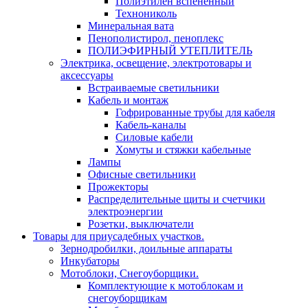
Полиэтилен вспененный
Технониколь
Минеральная вата
Пенополистирол, пеноплекс
ПОЛИЭФИРНЫЙ УТЕПЛИТЕЛЬ
Электрика, освещение, электротовары и
аксессуары
Встраиваемые светильники
Кабель и монтаж
Гофрированные трубы для кабеля
Кабель-каналы
Силовые кабели
Хомуты и стяжки кабельные
Лампы
Офисные светильники
Прожекторы
Распределительные щиты и счетчики
электроэнергии
Розетки, выключатели
Товары для приусадебных участков.
Зернодробилки, доильные аппараты
Инкубаторы
Мотоблоки, Снегоуборщики.
Комплектующие к мотоблокам и
снегоуборщикам