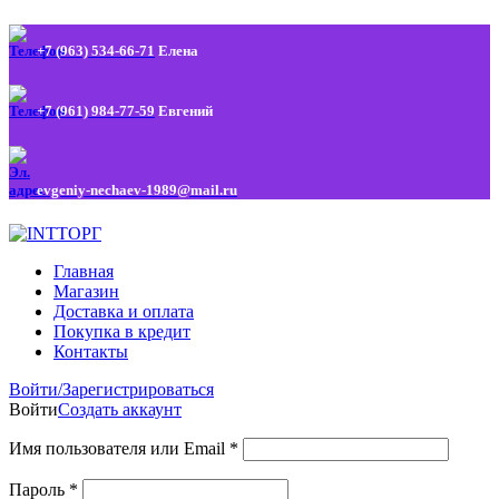
+7 (963) 534-66-71
Елена
+7 (961) 984-77-59
Евгений
evgeniy-nechaev-1989@mail.ru
Главная
Магазин
Доставка и оплата
Покупка в кредит
Контакты
Войти/Зарегистрироваться
Войти
Создать аккаунт
Имя пользователя или Email
*
Пароль
*