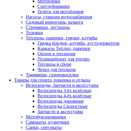
Мотоблоки
Снегоуборщики
Телеги для мотоблоков
Насосы, станции водоснабжения
Садовый инвентарь, шланги
Стремянки, лестницы
Тележки
Теплицы, парники, грядки, клумбы
Грядка бордюр, клумбы, кустодержатели
Каркасы Теплиц, парники
Опции к теплицам
Поликарбонат для теплиц
Теплицы в сборе
Чехол для теплицы
Триммеры, газонокосилки
Товары для спорта, пикника и отдыха
Велосипеды, Запчасти и аксессуары
Велосипеды 3-ёх колёсные
Велосипеды 4-ёх колёсные
Велосипеды дорожные
Велосипеды Скоростные
Запчасти и аксессуары
Мотобуксировщики
Самокаты, кузнечики
Санки, снегокаты