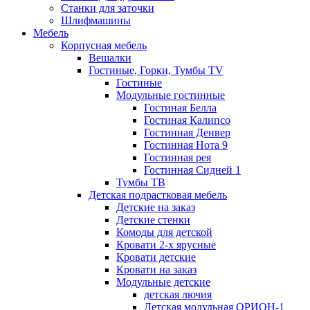
Станки для заточки
Шлифмашины
Мебель
Корпусная мебель
Вешалки
Гостиные, Горки, Тумбы TV
Гостиные
Модульные гостинные
Гостиная Белла
Гостиная Калипсо
Гостинная Денвер
Гостинная Нота 9
Гостинная рея
Гостинная Сидней 1
Тумбы ТВ
Детская подрастковая мебель
Детские на заказ
Детские стенки
Комоды для детской
Кровати 2-х ярусные
Кровати детские
Кровати на заказ
Модульные детские
детская лючия
Детская модульная ОРИОН-1