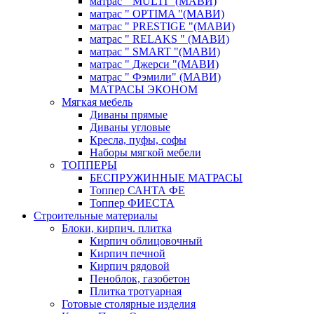
матрас " MULTI "(МАВИ)
матрас " OPTIMA "(МАВИ)
матрас " PRESTIGE "(МАВИ)
матрас " RELAKS " (МАВИ)
матрас " SMART "(МАВИ)
матрас " Джерси "(МАВИ)
матрас " Фэмили" (МАВИ)
МАТРАСЫ ЭКОНОМ
Мягкая мебель
Диваны прямые
Диваны угловые
Кресла, пуфы, софы
Наборы мягкой мебели
ТОППЕРЫ
БЕСПРУЖИННЫЕ МАТРАСЫ
Топпер САНТА ФЕ
Топпер ФИЕСТА
Строительные материалы
Блоки, кирпич. плитка
Кирпич облицовочный
Кирпич печной
Кирпич рядовой
Пеноблок, газобетон
Плитка тротуарная
Готовые столярные изделия