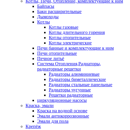
Котлы, Печи, Отопление, комплектующие к ним
Байпасы
Баки расширительные
Дымоходы
Котлы
Котлы газовые
Котлы длительного горения
Котлы отопительные
Котлы электрические
Печи банные и комплектующие к ним
Печи отопительные
Печное литьё
Система Отопления,Радиаторы,
радиаторные решетки
Радиаторы алюминиевые
Радиаторы биметаллические
Радиаторы стальные панельные
Радиаторы чугунные
Решетки радиаторные
циркуляционные насосы
Краска, эмали
Краска на водной основе
Эмали антикоррозионные
Эмали для пола
Крепёж