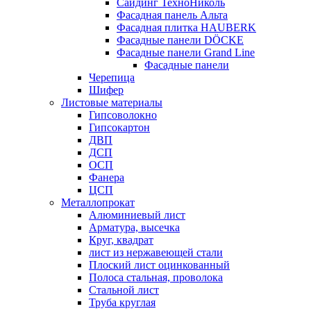
Сайдинг ТехноНиколь
Фасадная панель Альта
Фасадная плитка HAUBERK
Фасадные панели DÖCKE
Фасадные панели Grand Line
Фасадные панели
Черепица
Шифер
Листовые материалы
Гипсоволокно
Гипсокартон
ДВП
ДСП
ОСП
Фанера
ЦСП
Металлопрокат
Алюминиевый лист
Арматура, высечка
Круг, квадрат
лист из нержавеющей стали
Плоский лист оцинкованный
Полоса стальная, проволока
Стальной лист
Труба круглая