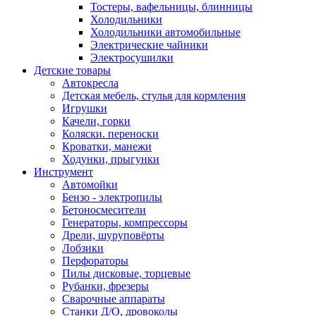
Тостеры, вафельницы, блинницы
Холодильники
Холодильники автомобильные
Электрические чайники
Электросушилки
Детские товары
Автокресла
Детская мебель, стулья для кормления
Игрушки
Качели, горки
Коляски. переноски
Кроватки, манежи
Ходунки, прыгунки
Инструмент
Автомойки
Бензо - электропилы
Бетоносмесители
Генераторы, компрессоры
Дрели, шуруповёрты
Лобзики
Перфораторы
Пилы дисковые, торцевые
Рубанки, фрезеры
Сварочные аппараты
Станки Д/О, дровоколы