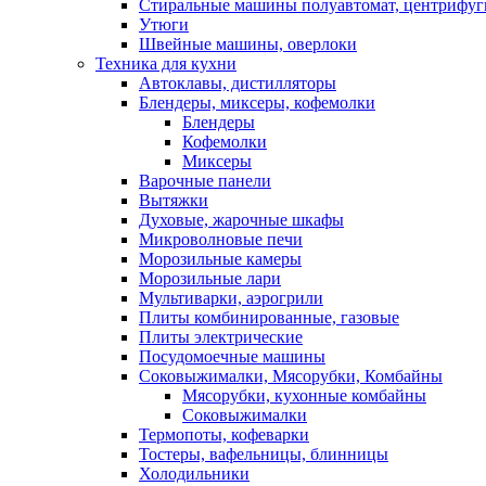
Стиральные машины полуавтомат, центрифуг
Утюги
Швейные машины, оверлоки
Техника для кухни
Автоклавы, дистилляторы
Блендеры, миксеры, кофемолки
Блендеры
Кофемолки
Миксеры
Варочные панели
Вытяжки
Духовые, жарочные шкафы
Микроволновые печи
Морозильные камеры
Морозильные лари
Мультиварки, аэрогрили
Плиты комбинированные, газовые
Плиты электрические
Посудомоечные машины
Соковыжималки, Мясорубки, Комбайны
Мясорубки, кухонные комбайны
Соковыжималки
Термопоты, кофеварки
Тостеры, вафельницы, блинницы
Холодильники