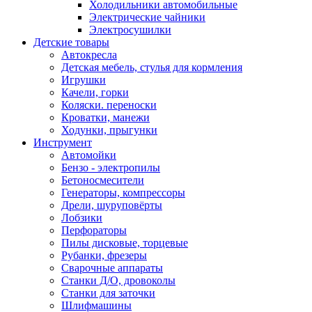
Холодильники автомобильные
Электрические чайники
Электросушилки
Детские товары
Автокресла
Детская мебель, стулья для кормления
Игрушки
Качели, горки
Коляски. переноски
Кроватки, манежи
Ходунки, прыгунки
Инструмент
Автомойки
Бензо - электропилы
Бетоносмесители
Генераторы, компрессоры
Дрели, шуруповёрты
Лобзики
Перфораторы
Пилы дисковые, торцевые
Рубанки, фрезеры
Сварочные аппараты
Станки Д/О, дровоколы
Станки для заточки
Шлифмашины