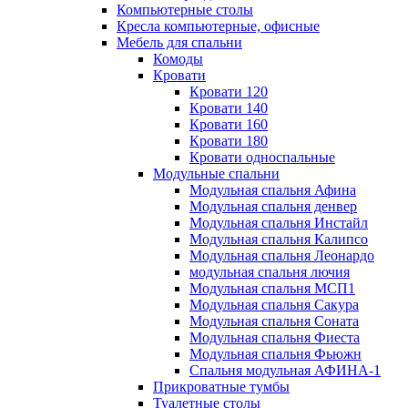
Компьютерные столы
Кресла компьютерные, офисные
Мебель для спальни
Комоды
Кровати
Кровати 120
Кровати 140
Кровати 160
Кровати 180
Кровати односпальные
Модульные спальни
Модульная спальня Афина
Модульная спальня денвер
Модульная спальня Инстайл
Модульная спальня Калипсо
Модульная спальня Леонардо
модульная спальня лючия
Модульная спальня МСП1
Модульная спальня Сакура
Модульная спальня Соната
Модульная спальня Фиеста
Модульная спальня Фьюжн
Спальня модульная АФИНА-1
Прикроватные тумбы
Туалетные столы