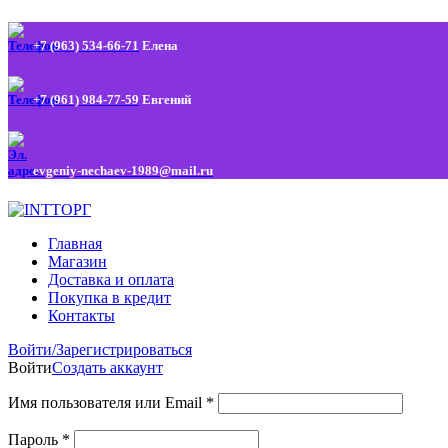
+7 (963) 534-66-71
Елена
+7 (961) 984-77-59
Евгений
evgeniy-nechaev-1989@mail.ru
Главная
Магазин
Доставка и оплата
Покупка в кредит
Контакты
Войти/Зарегистрироваться
Войти
Создать аккаунт
Имя пользователя или Email
*
Пароль
*