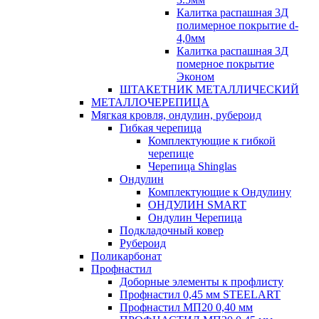
Калитка распашная 3Д
полимерное покрытие d-
4,0мм
Калитка распашная 3Д
померное покрытие
Эконом
ШТАКЕТНИК МЕТАЛЛИЧЕСКИЙ
МЕТАЛЛОЧЕРЕПИЦА
Мягкая кровля, ондулин, рубероид
Гибкая черепица
Комплектующие к гибкой
черепице
Черепица Shinglas
Ондулин
Комплектующие к Ондулину
ОНДУЛИН SMART
Ондулин Черепица
Подкладочный ковер
Рубероид
Поликарбонат
Профнастил
Доборные элементы к профлисту
Профнастил 0,45 мм STEELART
Профнастил МП20 0,40 мм