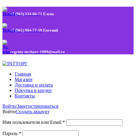
+7 (963) 534-66-71
Елена
+7 (961) 984-77-59
Евгений
evgeniy-nechaev-1989@mail.ru
Главная
Магазин
Доставка и оплата
Покупка в кредит
Контакты
Войти/Зарегистрироваться
Войти
Создать аккаунт
Имя пользователя или Email
*
Пароль
*