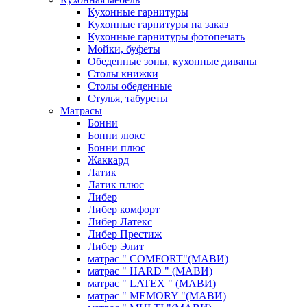
Кухонные гарнитуры
Кухонные гарнитуры на заказ
Кухонные гарнитуры фотопечать
Мойки, буфеты
Обеденные зоны, кухонные диваны
Столы книжки
Столы обеденные
Стулья, табуреты
Матрасы
Бонни
Бонни люкс
Бонни плюс
Жаккард
Латик
Латик плюс
Либер
Либер комфорт
Либер Латекс
Либер Престиж
Либер Элит
матрас " COMFORT"(МАВИ)
матрас " HARD " (МАВИ)
матрас " LATEX " (МАВИ)
матрас " MEMORY "(МАВИ)