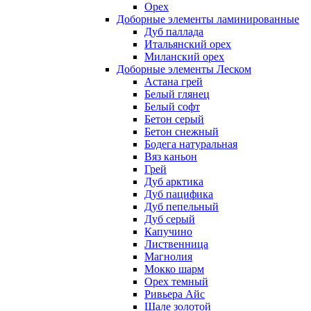
Орех
Доборные элементы ламинированные
Дуб паллада
Итальянский орех
Миланский орех
Доборные элементы Леском
Астана грей
Белый глянец
Белый софт
Бетон серый
Бетон снежный
Бодега натуральная
Вяз каньон
Грей
Дуб арктика
Дуб пацифика
Дуб пепельный
Дуб серый
Капучино
Лиственница
Магнолия
Мокко шарм
Орех темный
Ривьера Айс
Шале золотой