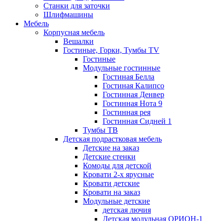
Станки для заточки
Шлифмашины
Мебель
Корпусная мебель
Вешалки
Гостиные, Горки, Тумбы TV
Гостиные
Модульные гостинные
Гостиная Белла
Гостиная Калипсо
Гостинная Денвер
Гостинная Нота 9
Гостинная рея
Гостинная Сидней 1
Тумбы ТВ
Детская подрастковая мебель
Детские на заказ
Детские стенки
Комоды для детской
Кровати 2-х ярусные
Кровати детские
Кровати на заказ
Модульные детские
детская лючия
Детская модульная ОРИОН-1