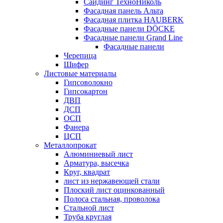
Сайдинг ТехноНиколь
Фасадная панель Альта
Фасадная плитка HAUBERK
Фасадные панели DÖCKE
Фасадные панели Grand Line
Фасадные панели
Черепица
Шифер
Листовые материалы
Гипсоволокно
Гипсокартон
ДВП
ДСП
ОСП
Фанера
ЦСП
Металлопрокат
Алюминиевый лист
Арматура, высечка
Круг, квадрат
лист из нержавеющей стали
Плоский лист оцинкованный
Полоса стальная, проволока
Стальной лист
Труба круглая