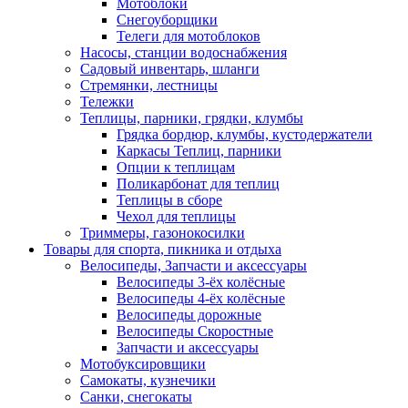
Мотоблоки
Снегоуборщики
Телеги для мотоблоков
Насосы, станции водоснабжения
Садовый инвентарь, шланги
Стремянки, лестницы
Тележки
Теплицы, парники, грядки, клумбы
Грядка бордюр, клумбы, кустодержатели
Каркасы Теплиц, парники
Опции к теплицам
Поликарбонат для теплиц
Теплицы в сборе
Чехол для теплицы
Триммеры, газонокосилки
Товары для спорта, пикника и отдыха
Велосипеды, Запчасти и аксессуары
Велосипеды 3-ёх колёсные
Велосипеды 4-ёх колёсные
Велосипеды дорожные
Велосипеды Скоростные
Запчасти и аксессуары
Мотобуксировщики
Самокаты, кузнечики
Санки, снегокаты