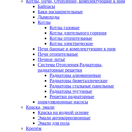
Котлы, Печи, Отопление, комплектующие к ним
Байпасы
Баки расширительные
Дымоходы
Котлы
Котлы газовые
Котлы длительного горения
Котлы отопительные
Котлы электрические
Печи банные и комплектующие к ним
Печи отопительные
Печное литьё
Система Отопления,Радиаторы,
радиаторные решетки
Радиаторы алюминиевые
Радиаторы биметаллические
Радиаторы стальные панельные
Радиаторы чугунные
Решетки радиаторные
циркуляционные насосы
Краска, эмали
Краска на водной основе
Эмали антикоррозионные
Эмали для пола
Крепёж