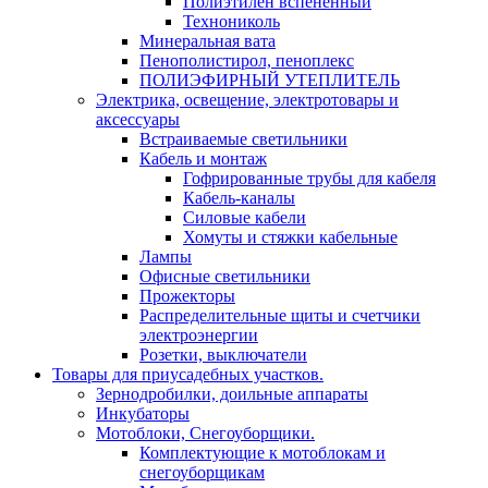
Полиэтилен вспененный
Технониколь
Минеральная вата
Пенополистирол, пеноплекс
ПОЛИЭФИРНЫЙ УТЕПЛИТЕЛЬ
Электрика, освещение, электротовары и
аксессуары
Встраиваемые светильники
Кабель и монтаж
Гофрированные трубы для кабеля
Кабель-каналы
Силовые кабели
Хомуты и стяжки кабельные
Лампы
Офисные светильники
Прожекторы
Распределительные щиты и счетчики
электроэнергии
Розетки, выключатели
Товары для приусадебных участков.
Зернодробилки, доильные аппараты
Инкубаторы
Мотоблоки, Снегоуборщики.
Комплектующие к мотоблокам и
снегоуборщикам