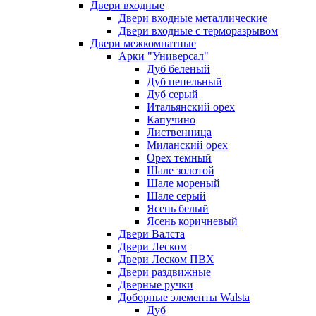
Двери входные
Двери входные металлические
Двери входные с терморазрывом
Двери межкомнатные
Арки "Универсал"
Дуб беленый
Дуб пепельный
Дуб серый
Итальянский орех
Капучино
Лиственница
Миланский орех
Орех темный
Шале золотой
Шале мореный
Шале серый
Ясень белый
Ясень коричневый
Двери Валста
Двери Леском
Двери Леском ПВХ
Двери раздвижные
Дверные ручки
Доборные элементы Walsta
Дуб