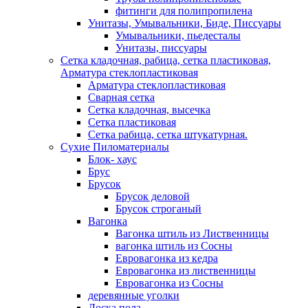
фитинги для полипропилена
Унитазы, Умывальники, Биде, Писсуары
Умывальники, пьедесталы
Унитазы, писсуары
Сетка кладочная, рабица, сетка пластиковая,
Арматура стеклопластиковая
Арматура стеклопластиковая
Сварная сетка
Сетка кладочная, высечка
Сетка пластиковая
Сетка рабица, сетка штукатурная.
Сухие Пиломатериалы
Блок- хаус
Брус
Брусок
Брусок деловой
Брусок строганый
Вагонка
Вагонка штиль из Лиственницы
вагонка штиль из Сосны
Евровагонка из кедра
Евровагонка из лиственницы
Евровагонка из Сосны
деревянные уголки
Доска пола