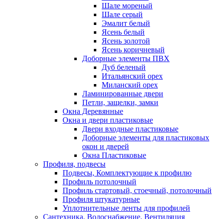
Шале мореный
Шале серый
Эмалит белый
Ясень белый
Ясень золотой
Ясень коричневый
Доборные элементы ПВХ
Дуб беленый
Итальянский орех
Миланский орех
Ламинированные двери
Петли, защелки, замки
Окна Деревянные
Окна и двери пластиковые
Двери входные пластиковые
Доборные элементы для пластиковых
окон и дверей
Окна Пластиковые
Профиля, подвесы
Подвесы, Комплектующие к профилю
Профиль потолочный
Профиль стартовый, стоечный, потолочный
Профиля штукатурные
Уплотнительные ленты для профилей
Сантехника, Водоснабжение, Вентиляция