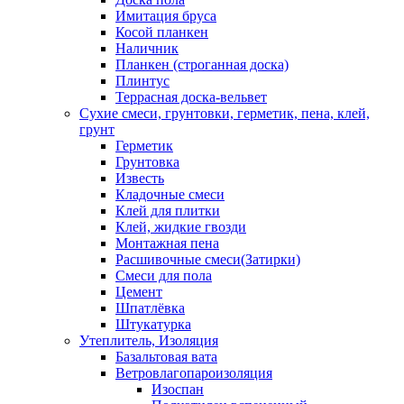
Имитация бруса
Косой планкен
Наличник
Планкен (строганная доска)
Плинтус
Террасная доска-вельвет
Сухие смеси, грунтовки, герметик, пена, клей,
грунт
Герметик
Грунтовка
Известь
Кладочные смеси
Клей для плитки
Клей, жидкие гвозди
Монтажная пена
Расшивочные смеси(Затирки)
Смеси для пола
Цемент
Шпатлёвка
Штукатурка
Утеплитель, Изоляция
Базальтовая вата
Ветровлагопароизоляция
Изоспан