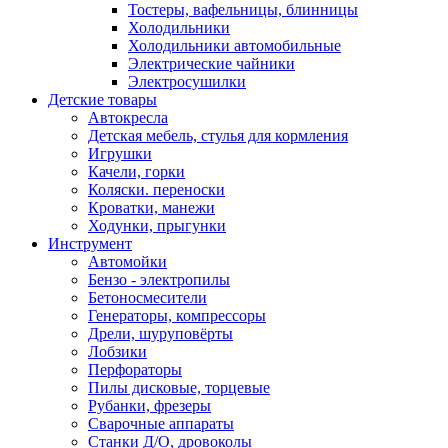
Тостеры, вафельницы, блинницы
Холодильники
Холодильники автомобильные
Электрические чайники
Электросушилки
Детские товары
Автокресла
Детская мебель, стулья для кормления
Игрушки
Качели, горки
Коляски. переноски
Кроватки, манежи
Ходунки, прыгунки
Инструмент
Автомойки
Бензо - электропилы
Бетоносмесители
Генераторы, компрессоры
Дрели, шуруповёрты
Лобзики
Перфораторы
Пилы дисковые, торцевые
Рубанки, фрезеры
Сварочные аппараты
Станки Д/О, дровоколы