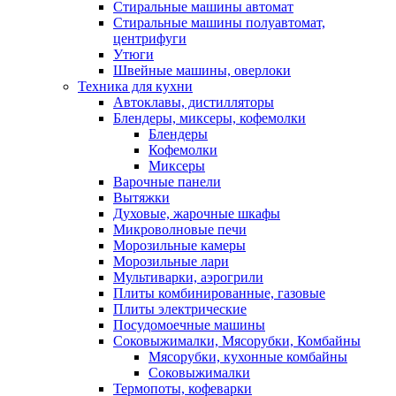
Стиральные машины автомат
Стиральные машины полуавтомат,
центрифуги
Утюги
Швейные машины, оверлоки
Техника для кухни
Автоклавы, дистилляторы
Блендеры, миксеры, кофемолки
Блендеры
Кофемолки
Миксеры
Варочные панели
Вытяжки
Духовые, жарочные шкафы
Микроволновые печи
Морозильные камеры
Морозильные лари
Мультиварки, аэрогрили
Плиты комбинированные, газовые
Плиты электрические
Посудомоечные машины
Соковыжималки, Мясорубки, Комбайны
Мясорубки, кухонные комбайны
Соковыжималки
Термопоты, кофеварки