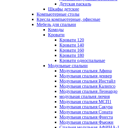
Детская паскаль
Шкафы детские
Компьютерные столы
Кресла компьютерные, офисные
Мебель для спальни
Комоды
Кровати
Кровати 120
Кровати 140
Кровати 160
Кровати 180
Кровати односпальные
Модульные спальни
Модульная спальня Афина
Модульная спальня денвер
Модульная спальня Инстайл
Модульная спальня Калипсо
Модульная спальня Леонардо
модульная спальня лючия
Модульная спальня МСП1
Модульная спальня Сакура
Модульная спальня Соната
Модульная спальня Фиеста
Модульная спальня Фьюжн
Спальня модульная АФИНА-1