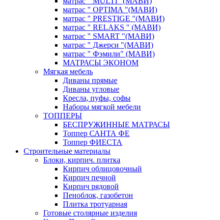
матрас " MULTI "(МАВИ)
матрас " OPTIMA "(МАВИ)
матрас " PRESTIGE "(МАВИ)
матрас " RELAKS " (МАВИ)
матрас " SMART "(МАВИ)
матрас " Джерси "(МАВИ)
матрас " Фэмили" (МАВИ)
МАТРАСЫ ЭКОНОМ
Мягкая мебель
Диваны прямые
Диваны угловые
Кресла, пуфы, софы
Наборы мягкой мебели
ТОППЕРЫ
БЕСПРУЖИННЫЕ МАТРАСЫ
Топпер САНТА ФЕ
Топпер ФИЕСТА
Строительные материалы
Блоки, кирпич. плитка
Кирпич облицовочный
Кирпич печной
Кирпич рядовой
Пеноблок, газобетон
Плитка тротуарная
Готовые столярные изделия