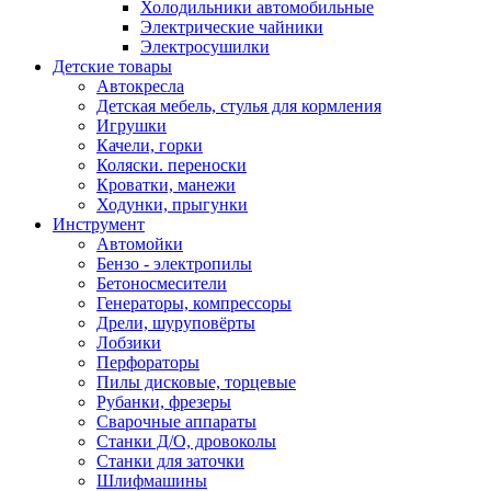
Холодильники автомобильные
Электрические чайники
Электросушилки
Детские товары
Автокресла
Детская мебель, стулья для кормления
Игрушки
Качели, горки
Коляски. переноски
Кроватки, манежи
Ходунки, прыгунки
Инструмент
Автомойки
Бензо - электропилы
Бетоносмесители
Генераторы, компрессоры
Дрели, шуруповёрты
Лобзики
Перфораторы
Пилы дисковые, торцевые
Рубанки, фрезеры
Сварочные аппараты
Станки Д/О, дровоколы
Станки для заточки
Шлифмашины