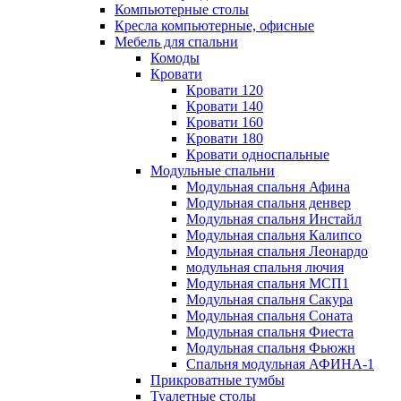
Компьютерные столы
Кресла компьютерные, офисные
Мебель для спальни
Комоды
Кровати
Кровати 120
Кровати 140
Кровати 160
Кровати 180
Кровати односпальные
Модульные спальни
Модульная спальня Афина
Модульная спальня денвер
Модульная спальня Инстайл
Модульная спальня Калипсо
Модульная спальня Леонардо
модульная спальня лючия
Модульная спальня МСП1
Модульная спальня Сакура
Модульная спальня Соната
Модульная спальня Фиеста
Модульная спальня Фьюжн
Спальня модульная АФИНА-1
Прикроватные тумбы
Туалетные столы