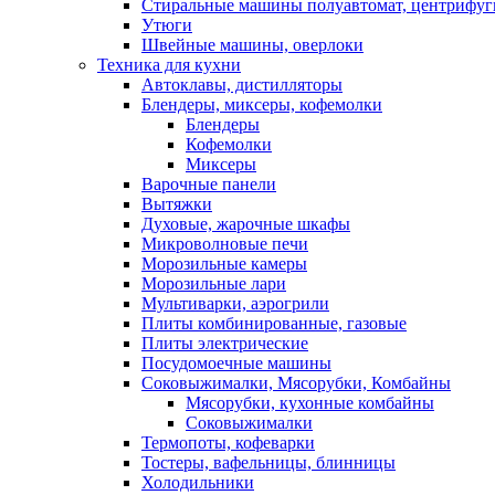
Стиральные машины полуавтомат, центрифуг
Утюги
Швейные машины, оверлоки
Техника для кухни
Автоклавы, дистилляторы
Блендеры, миксеры, кофемолки
Блендеры
Кофемолки
Миксеры
Варочные панели
Вытяжки
Духовые, жарочные шкафы
Микроволновые печи
Морозильные камеры
Морозильные лари
Мультиварки, аэрогрили
Плиты комбинированные, газовые
Плиты электрические
Посудомоечные машины
Соковыжималки, Мясорубки, Комбайны
Мясорубки, кухонные комбайны
Соковыжималки
Термопоты, кофеварки
Тостеры, вафельницы, блинницы
Холодильники