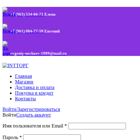
+7 (963) 534-66-71
Елена
+7 (961) 984-77-59
Евгений
evgeniy-nechaev-1989@mail.ru
Главная
Магазин
Доставка и оплата
Покупка в кредит
Контакты
Войти/Зарегистрироваться
Войти
Создать аккаунт
Имя пользователя или Email
*
Пароль
*