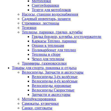
Мотоблоки
Снегоуборщики
Телеги для мотоблоков
Насосы, станции водоснабжения
Садовый инвентарь, шланги
Стремянки, лестницы
Тележки
Теплицы, парники, грядки, клумбы
Грядка бордюр, клумбы, кустодержатели
Каркасы Теплиц, парники
Опции к теплицам
Поликарбонат для теплиц
Теплицы в сборе
Чехол для теплицы
Триммеры, газонокосилки
Товары для спорта, пикника и отдыха
Велосипеды, Запчасти и аксессуары
Велосипеды 3-ёх колёсные
Велосипеды 4-ёх колёсные
Велосипеды дорожные
Велосипеды Скоростные
Запчасти и аксессуары
Мотобуксировщики
Самокаты, кузнечики
Санки, снегокаты