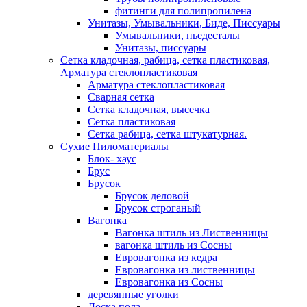
фитинги для полипропилена
Унитазы, Умывальники, Биде, Писсуары
Умывальники, пьедесталы
Унитазы, писсуары
Сетка кладочная, рабица, сетка пластиковая,
Арматура стеклопластиковая
Арматура стеклопластиковая
Сварная сетка
Сетка кладочная, высечка
Сетка пластиковая
Сетка рабица, сетка штукатурная.
Сухие Пиломатериалы
Блок- хаус
Брус
Брусок
Брусок деловой
Брусок строганый
Вагонка
Вагонка штиль из Лиственницы
вагонка штиль из Сосны
Евровагонка из кедра
Евровагонка из лиственницы
Евровагонка из Сосны
деревянные уголки
Доска пола