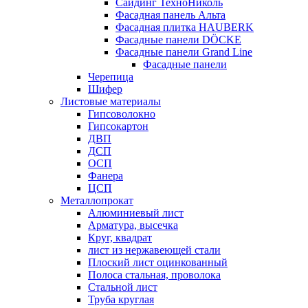
Сайдинг ТехноНиколь
Фасадная панель Альта
Фасадная плитка HAUBERK
Фасадные панели DÖCKE
Фасадные панели Grand Line
Фасадные панели
Черепица
Шифер
Листовые материалы
Гипсоволокно
Гипсокартон
ДВП
ДСП
ОСП
Фанера
ЦСП
Металлопрокат
Алюминиевый лист
Арматура, высечка
Круг, квадрат
лист из нержавеющей стали
Плоский лист оцинкованный
Полоса стальная, проволока
Стальной лист
Труба круглая