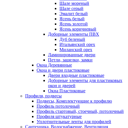
Шале мореный
Шале серый
Эмалит белый
Ясень белый
Ясень золотой
Ясень коричневый
Доборные элементы ПВХ
Дуб беленый
Итальянский орех
Миланский орех
Ламинированные двери
Петли, защелки, замки
Окна Деревянные
Окна и двери пластиковые
Двери входные пластиковые
Доборные элементы для пластиковых
окон и дверей
Окна Пластиковые
Профиля, подвесы
Подвесы, Комплектующие к профилю
Профиль потолочный
Профиль стартовый, стоечный, потолочный
Профиля штукатурные
Уплотнительные ленты для профилей
Сантехника, Водоснабжение, Вентиляция