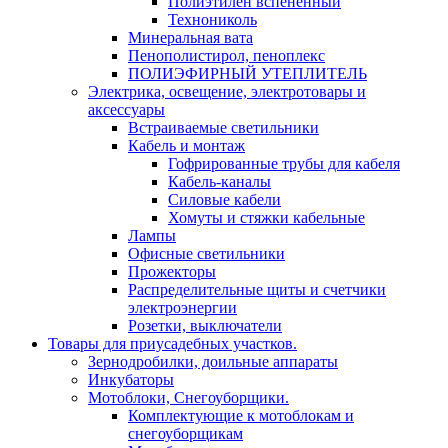
Полиэтилен вспененный
Технониколь
Минеральная вата
Пенополистирол, пеноплекс
ПОЛИЭФИРНЫЙ УТЕПЛИТЕЛЬ
Электрика, освещение, электротовары и
аксессуары
Встраиваемые светильники
Кабель и монтаж
Гофрированные трубы для кабеля
Кабель-каналы
Силовые кабели
Хомуты и стяжки кабельные
Лампы
Офисные светильники
Прожекторы
Распределительные щиты и счетчики
электроэнергии
Розетки, выключатели
Товары для приусадебных участков.
Зернодробилки, доильные аппараты
Инкубаторы
Мотоблоки, Снегоуборщики.
Комплектующие к мотоблокам и
снегоуборщикам