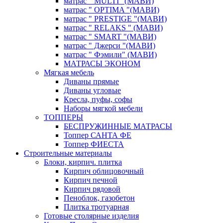
матрас " MULTI "(МАВИ)
матрас " OPTIMA "(МАВИ)
матрас " PRESTIGE "(МАВИ)
матрас " RELAKS " (МАВИ)
матрас " SMART "(МАВИ)
матрас " Джерси "(МАВИ)
матрас " Фэмили" (МАВИ)
МАТРАСЫ ЭКОНОМ
Мягкая мебель
Диваны прямые
Диваны угловые
Кресла, пуфы, софы
Наборы мягкой мебели
ТОППЕРЫ
БЕСПРУЖИННЫЕ МАТРАСЫ
Топпер САНТА ФЕ
Топпер ФИЕСТА
Строительные материалы
Блоки, кирпич. плитка
Кирпич облицовочный
Кирпич печной
Кирпич рядовой
Пеноблок, газобетон
Плитка тротуарная
Готовые столярные изделия