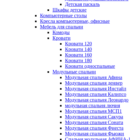
Детская паскаль
Шкафы детские
Компьютерные столы
Кресла компьютерные, офисные
Мебель для спальни
Комоды
Кровати
Кровати 120
Кровати 140
Кровати 160
Кровати 180
Кровати односпальные
Модульные спальни
Модульная спальня Афина
Модульная спальня денвер
Модульная спальня Инстайл
Модульная спальня Калипсо
Модульная спальня Леонардо
модульная спальня лючия
Модульная спальня МСП1
Модульная спальня Сакура
Модульная спальня Соната
Модульная спальня Фиеста
Модульная спальня Фьюжн
Спальня модульная АФИНА-1