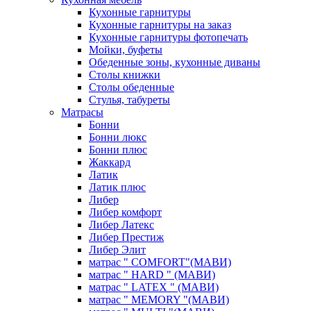
Кухонные гарнитуры
Кухонные гарнитуры на заказ
Кухонные гарнитуры фотопечать
Мойки, буфеты
Обеденные зоны, кухонные диваны
Столы книжки
Столы обеденные
Стулья, табуреты
Матрасы
Бонни
Бонни люкс
Бонни плюс
Жаккард
Латик
Латик плюс
Либер
Либер комфорт
Либер Латекс
Либер Престиж
Либер Элит
матрас " COMFORT"(МАВИ)
матрас " HARD " (МАВИ)
матрас " LATEX " (МАВИ)
матрас " MEMORY "(МАВИ)