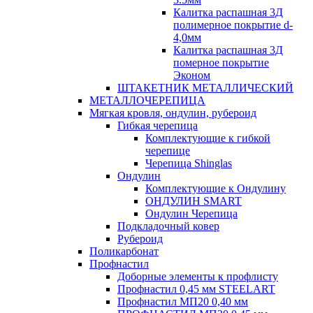
Калитка распашная 3Д
полимерное покрытие d-
4,0мм
Калитка распашная 3Д
померное покрытие
Эконом
ШТАКЕТНИК МЕТАЛЛИЧЕСКИЙ
МЕТАЛЛОЧЕРЕПИЦА
Мягкая кровля, ондулин, рубероид
Гибкая черепица
Комплектующие к гибкой
черепице
Черепица Shinglas
Ондулин
Комплектующие к Ондулину
ОНДУЛИН SMART
Ондулин Черепица
Подкладочный ковер
Рубероид
Поликарбонат
Профнастил
Доборные элементы к профлисту
Профнастил 0,45 мм STEELART
Профнастил МП20 0,40 мм