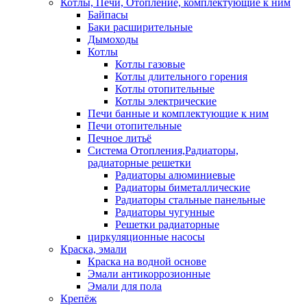
Котлы, Печи, Отопление, комплектующие к ним
Байпасы
Баки расширительные
Дымоходы
Котлы
Котлы газовые
Котлы длительного горения
Котлы отопительные
Котлы электрические
Печи банные и комплектующие к ним
Печи отопительные
Печное литьё
Система Отопления,Радиаторы,
радиаторные решетки
Радиаторы алюминиевые
Радиаторы биметаллические
Радиаторы стальные панельные
Радиаторы чугунные
Решетки радиаторные
циркуляционные насосы
Краска, эмали
Краска на водной основе
Эмали антикоррозионные
Эмали для пола
Крепёж