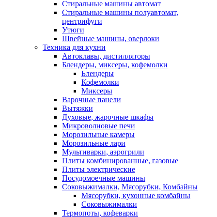
Стиральные машины автомат
Стиральные машины полуавтомат,
центрифуги
Утюги
Швейные машины, оверлоки
Техника для кухни
Автоклавы, дистилляторы
Блендеры, миксеры, кофемолки
Блендеры
Кофемолки
Миксеры
Варочные панели
Вытяжки
Духовые, жарочные шкафы
Микроволновые печи
Морозильные камеры
Морозильные лари
Мультиварки, аэрогрили
Плиты комбинированные, газовые
Плиты электрические
Посудомоечные машины
Соковыжималки, Мясорубки, Комбайны
Мясорубки, кухонные комбайны
Соковыжималки
Термопоты, кофеварки