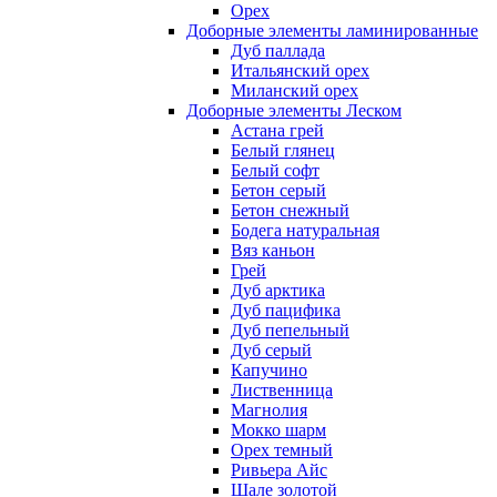
Орех
Доборные элементы ламинированные
Дуб паллада
Итальянский орех
Миланский орех
Доборные элементы Леском
Астана грей
Белый глянец
Белый софт
Бетон серый
Бетон снежный
Бодега натуральная
Вяз каньон
Грей
Дуб арктика
Дуб пацифика
Дуб пепельный
Дуб серый
Капучино
Лиственница
Магнолия
Мокко шарм
Орех темный
Ривьера Айс
Шале золотой