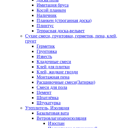
Имитация бруса
Косой планкен
Наличник
Планкен (строганная доска)
Плинтус
Террасная доска-вельвет
Сухие смеси, грунтовки, герметик, пена, клей,
грунт
Герметик
Грунтовка
Известь
Кладочные смеси
Клей для плитки
Клей, жидкие гвозди
Монтажная пена
Расшивочные смеси(Затирки)
Смеси для пола
Цемент
Шпатлёвка
Штукатурка
Утеплитель, Изоляция
Базальтовая вата
Ветровлагопароизоляция
Изоспан