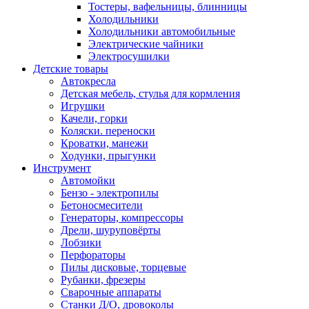
Тостеры, вафельницы, блинницы
Холодильники
Холодильники автомобильные
Электрические чайники
Электросушилки
Детские товары
Автокресла
Детская мебель, стулья для кормления
Игрушки
Качели, горки
Коляски. переноски
Кроватки, манежи
Ходунки, прыгунки
Инструмент
Автомойки
Бензо - электропилы
Бетоносмесители
Генераторы, компрессоры
Дрели, шуруповёрты
Лобзики
Перфораторы
Пилы дисковые, торцевые
Рубанки, фрезеры
Сварочные аппараты
Станки Д/О, дровоколы