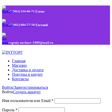
+7 (963) 534-66-71
Елена
+7 (961) 984-77-59
Евгений
evgeniy-nechaev-1989@mail.ru
Главная
Магазин
Доставка и оплата
Покупка в кредит
Контакты
Войти/Зарегистрироваться
Войти
Создать аккаунт
Имя пользователя или Email
*
Пароль
*