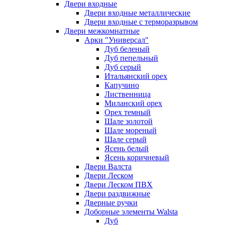
Двери входные
Двери входные металлические
Двери входные с терморазрывом
Двери межкомнатные
Арки "Универсал"
Дуб беленый
Дуб пепельный
Дуб серый
Итальянский орех
Капучино
Лиственница
Миланский орех
Орех темный
Шале золотой
Шале мореный
Шале серый
Ясень белый
Ясень коричневый
Двери Валста
Двери Леском
Двери Леском ПВХ
Двери раздвижные
Дверные ручки
Доборные элементы Walsta
Дуб