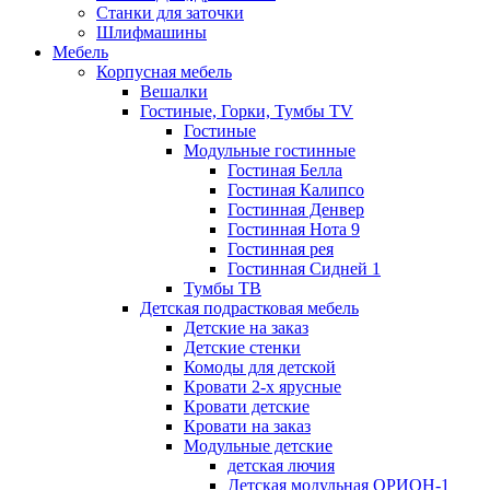
Станки для заточки
Шлифмашины
Мебель
Корпусная мебель
Вешалки
Гостиные, Горки, Тумбы TV
Гостиные
Модульные гостинные
Гостиная Белла
Гостиная Калипсо
Гостинная Денвер
Гостинная Нота 9
Гостинная рея
Гостинная Сидней 1
Тумбы ТВ
Детская подрастковая мебель
Детские на заказ
Детские стенки
Комоды для детской
Кровати 2-х ярусные
Кровати детские
Кровати на заказ
Модульные детские
детская лючия
Детская модульная ОРИОН-1