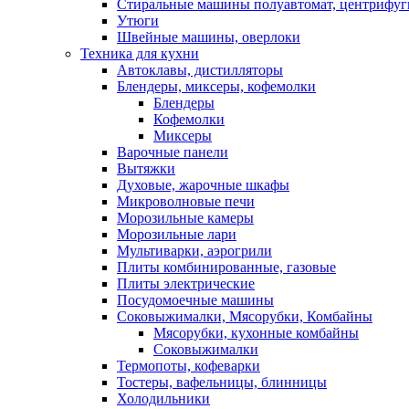
Стиральные машины полуавтомат, центрифуг
Утюги
Швейные машины, оверлоки
Техника для кухни
Автоклавы, дистилляторы
Блендеры, миксеры, кофемолки
Блендеры
Кофемолки
Миксеры
Варочные панели
Вытяжки
Духовые, жарочные шкафы
Микроволновые печи
Морозильные камеры
Морозильные лари
Мультиварки, аэрогрили
Плиты комбинированные, газовые
Плиты электрические
Посудомоечные машины
Соковыжималки, Мясорубки, Комбайны
Мясорубки, кухонные комбайны
Соковыжималки
Термопоты, кофеварки
Тостеры, вафельницы, блинницы
Холодильники