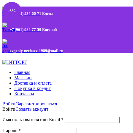
-6%
+7 (963) 534-66-71
Елена
+7 (961) 984-77-59
Евгений
evgeniy-nechaev-1989@mail.ru
Главная
Магазин
Доставка и оплата
Покупка в кредит
Контакты
Войти/Зарегистрироваться
Войти
Создать аккаунт
Имя пользователя или Email
*
Пароль
*