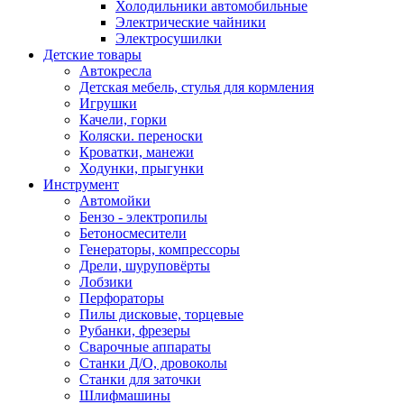
Холодильники автомобильные
Электрические чайники
Электросушилки
Детские товары
Автокресла
Детская мебель, стулья для кормления
Игрушки
Качели, горки
Коляски. переноски
Кроватки, манежи
Ходунки, прыгунки
Инструмент
Автомойки
Бензо - электропилы
Бетоносмесители
Генераторы, компрессоры
Дрели, шуруповёрты
Лобзики
Перфораторы
Пилы дисковые, торцевые
Рубанки, фрезеры
Сварочные аппараты
Станки Д/О, дровоколы
Станки для заточки
Шлифмашины