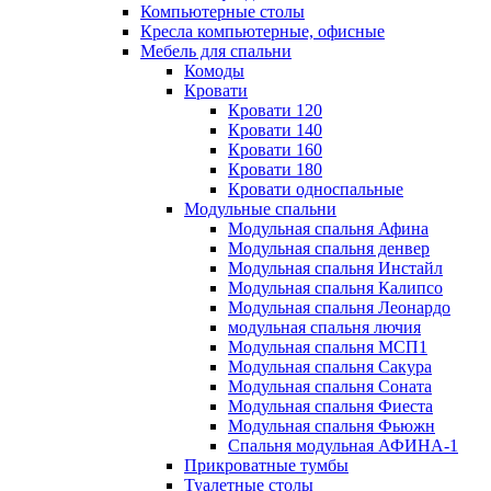
Компьютерные столы
Кресла компьютерные, офисные
Мебель для спальни
Комоды
Кровати
Кровати 120
Кровати 140
Кровати 160
Кровати 180
Кровати односпальные
Модульные спальни
Модульная спальня Афина
Модульная спальня денвер
Модульная спальня Инстайл
Модульная спальня Калипсо
Модульная спальня Леонардо
модульная спальня лючия
Модульная спальня МСП1
Модульная спальня Сакура
Модульная спальня Соната
Модульная спальня Фиеста
Модульная спальня Фьюжн
Спальня модульная АФИНА-1
Прикроватные тумбы
Туалетные столы