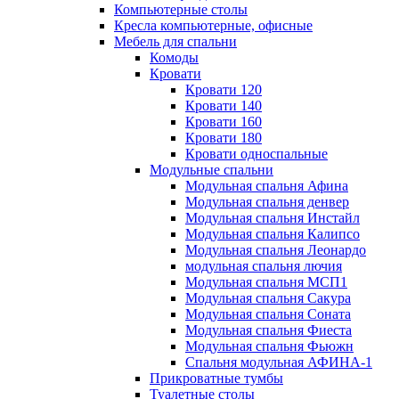
Компьютерные столы
Кресла компьютерные, офисные
Мебель для спальни
Комоды
Кровати
Кровати 120
Кровати 140
Кровати 160
Кровати 180
Кровати односпальные
Модульные спальни
Модульная спальня Афина
Модульная спальня денвер
Модульная спальня Инстайл
Модульная спальня Калипсо
Модульная спальня Леонардо
модульная спальня лючия
Модульная спальня МСП1
Модульная спальня Сакура
Модульная спальня Соната
Модульная спальня Фиеста
Модульная спальня Фьюжн
Спальня модульная АФИНА-1
Прикроватные тумбы
Туалетные столы