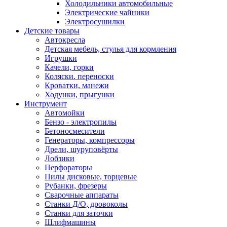
Холодильники автомобильные
Электрические чайники
Электросушилки
Детские товары
Автокресла
Детская мебель, стулья для кормления
Игрушки
Качели, горки
Коляски. переноски
Кроватки, манежи
Ходунки, прыгунки
Инструмент
Автомойки
Бензо - электропилы
Бетоносмесители
Генераторы, компрессоры
Дрели, шуруповёрты
Лобзики
Перфораторы
Пилы дисковые, торцевые
Рубанки, фрезеры
Сварочные аппараты
Станки Д/О, дровоколы
Станки для заточки
Шлифмашины