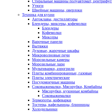
Стиральные машины полуавтомат, центрифуг
Утюги
Швейные машины, оверлоки
Техника для кухни
Автоклавы, дистилляторы
Блендеры, миксеры, кофемолки
Блендеры
Кофемолки
Миксеры
Варочные панели
Вытяжки
Духовые, жарочные шкафы
Микроволновые печи
Морозильные камеры
Морозильные лари
Мультиварки, аэрогрили
Плиты комбинированные, газовые
Плиты электрические
Посудомоечные машины
Соковыжималки, Мясорубки, Комбайны
Мясорубки, кухонные комбайны
Соковыжималки
Термопоты, кофеварки
Тостеры, вафельницы, блинницы
Холодильники