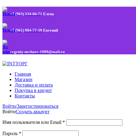
+7 (963) 534-66-71
Елена
+7 (961) 984-77-59
Евгений
evgeniy-nechaev-1989@mail.ru
Главная
Магазин
Доставка и оплата
Покупка в кредит
Контакты
Войти/Зарегистрироваться
Войти
Создать аккаунт
Имя пользователя или Email
*
Пароль
*