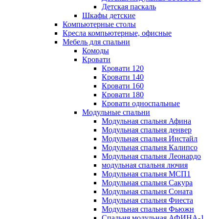
Детская паскаль
Шкафы детские
Компьютерные столы
Кресла компьютерные, офисные
Мебель для спальни
Комоды
Кровати
Кровати 120
Кровати 140
Кровати 160
Кровати 180
Кровати односпальные
Модульные спальни
Модульная спальня Афина
Модульная спальня денвер
Модульная спальня Инстайл
Модульная спальня Калипсо
Модульная спальня Леонардо
модульная спальня лючия
Модульная спальня МСП1
Модульная спальня Сакура
Модульная спальня Соната
Модульная спальня Фиеста
Модульная спальня Фьюжн
Спальня модульная АФИНА-1