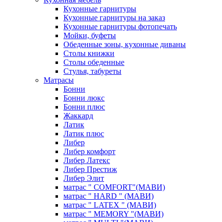
Кухонные гарнитуры
Кухонные гарнитуры на заказ
Кухонные гарнитуры фотопечать
Мойки, буфеты
Обеденные зоны, кухонные диваны
Столы книжки
Столы обеденные
Стулья, табуреты
Матрасы
Бонни
Бонни люкс
Бонни плюс
Жаккард
Латик
Латик плюс
Либер
Либер комфорт
Либер Латекс
Либер Престиж
Либер Элит
матрас " COMFORT"(МАВИ)
матрас " HARD " (МАВИ)
матрас " LATEX " (МАВИ)
матрас " MEMORY "(МАВИ)