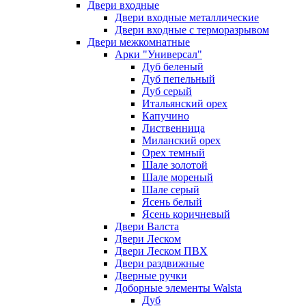
Двери входные
Двери входные металлические
Двери входные с терморазрывом
Двери межкомнатные
Арки "Универсал"
Дуб беленый
Дуб пепельный
Дуб серый
Итальянский орех
Капучино
Лиственница
Миланский орех
Орех темный
Шале золотой
Шале мореный
Шале серый
Ясень белый
Ясень коричневый
Двери Валста
Двери Леском
Двери Леском ПВХ
Двери раздвижные
Дверные ручки
Доборные элементы Walsta
Дуб