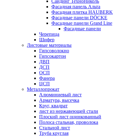
Сайдинг ТехноНиколь
Фасадная панель Альта
Фасадная плитка HAUBERK
Фасадные панели DÖCKE
Фасадные панели Grand Line
Фасадные панели
Черепица
Шифер
Листовые материалы
Гипсоволокно
Гипсокартон
ДВП
ДСП
ОСП
Фанера
ЦСП
Металлопрокат
Алюминиевый лист
Арматура, высечка
Круг, квадрат
лист из нержавеющей стали
Плоский лист оцинкованный
Полоса стальная, проволока
Стальной лист
Труба круглая