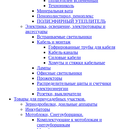
Полиэтилен вспененный
Технониколь
Минеральная вата
Пенополистирол, пеноплекс
ПОЛИЭФИРНЫЙ УТЕПЛИТЕЛЬ
Электрика, освещение, электротовары и
аксессуары
Встраиваемые светильники
Кабель и монтаж
Гофрированные трубы для кабеля
Кабель-каналы
Силовые кабели
Хомуты и стяжки кабельные
Лампы
Офисные светильники
Прожекторы
Распределительные щиты и счетчики
электроэнергии
Розетки, выключатели
Товары для приусадебных участков.
Зернодробилки, доильные аппараты
Инкубаторы
Мотоблоки, Снегоуборщики.
Комплектующие к мотоблокам и
снегоуборщикам