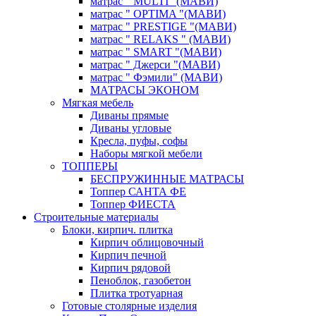
матрас " MULTI "(МАВИ)
матрас " OPTIMA "(МАВИ)
матрас " PRESTIGE "(МАВИ)
матрас " RELAKS " (МАВИ)
матрас " SMART "(МАВИ)
матрас " Джерси "(МАВИ)
матрас " Фэмили" (МАВИ)
МАТРАСЫ ЭКОНОМ
Мягкая мебель
Диваны прямые
Диваны угловые
Кресла, пуфы, софы
Наборы мягкой мебели
ТОППЕРЫ
БЕСПРУЖИННЫЕ МАТРАСЫ
Топпер САНТА ФЕ
Топпер ФИЕСТА
Строительные материалы
Блоки, кирпич. плитка
Кирпич облицовочный
Кирпич печной
Кирпич рядовой
Пеноблок, газобетон
Плитка тротуарная
Готовые столярные изделия