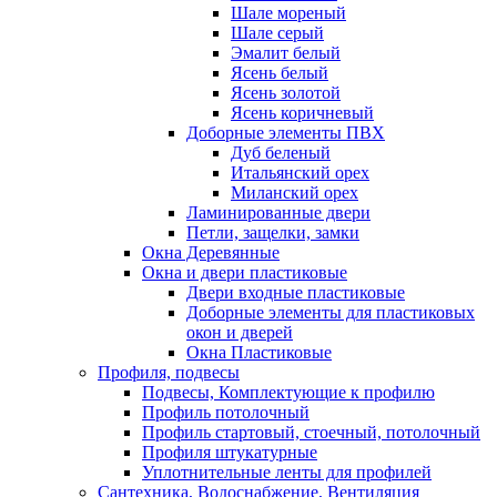
Шале мореный
Шале серый
Эмалит белый
Ясень белый
Ясень золотой
Ясень коричневый
Доборные элементы ПВХ
Дуб беленый
Итальянский орех
Миланский орех
Ламинированные двери
Петли, защелки, замки
Окна Деревянные
Окна и двери пластиковые
Двери входные пластиковые
Доборные элементы для пластиковых
окон и дверей
Окна Пластиковые
Профиля, подвесы
Подвесы, Комплектующие к профилю
Профиль потолочный
Профиль стартовый, стоечный, потолочный
Профиля штукатурные
Уплотнительные ленты для профилей
Сантехника, Водоснабжение, Вентиляция