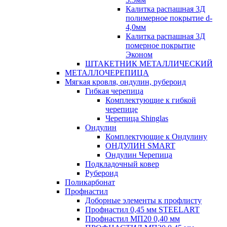
Калитка распашная 3Д
полимерное покрытие d-
4,0мм
Калитка распашная 3Д
померное покрытие
Эконом
ШТАКЕТНИК МЕТАЛЛИЧЕСКИЙ
МЕТАЛЛОЧЕРЕПИЦА
Мягкая кровля, ондулин, рубероид
Гибкая черепица
Комплектующие к гибкой
черепице
Черепица Shinglas
Ондулин
Комплектующие к Ондулину
ОНДУЛИН SMART
Ондулин Черепица
Подкладочный ковер
Рубероид
Поликарбонат
Профнастил
Доборные элементы к профлисту
Профнастил 0,45 мм STEELART
Профнастил МП20 0,40 мм