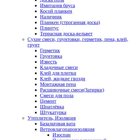
Имитация бруса
Косой планкен
Наличник
Планкен (строганная доска)
Плинтус
Террасная доска-вельвет
Сухие смеси, грунтовки, герметик, пена, клей,
грунт
Герметик
Грунтовка
Известь
Кладочные смеси
Клей для плитки
Клей, жидкие гвозди
Монтажная пена
Расшивочные смеси(Затирки)
Смеси для пола
Цемент
Шпатлёвка
Штукатурка
Утеплитель, Изоляция
Базальтовая вата
Ветровлагопароизоляция
Изоспан