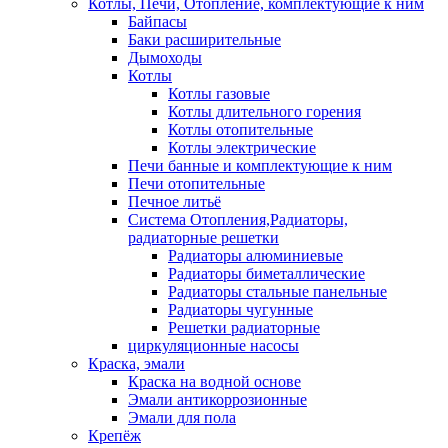
Котлы, Печи, Отопление, комплектующие к ним
Байпасы
Баки расширительные
Дымоходы
Котлы
Котлы газовые
Котлы длительного горения
Котлы отопительные
Котлы электрические
Печи банные и комплектующие к ним
Печи отопительные
Печное литьё
Система Отопления,Радиаторы,
радиаторные решетки
Радиаторы алюминиевые
Радиаторы биметаллические
Радиаторы стальные панельные
Радиаторы чугунные
Решетки радиаторные
циркуляционные насосы
Краска, эмали
Краска на водной основе
Эмали антикоррозионные
Эмали для пола
Крепёж