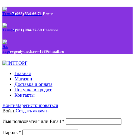
+7 (963) 534-66-71
Елена
+7 (961) 984-77-59
Евгений
evgeniy-nechaev-1989@mail.ru
Главная
Магазин
Доставка и оплата
Покупка в кредит
Контакты
Войти/Зарегистрироваться
Войти
Создать аккаунт
Имя пользователя или Email
*
Пароль
*