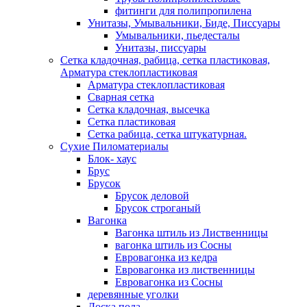
фитинги для полипропилена
Унитазы, Умывальники, Биде, Писсуары
Умывальники, пьедесталы
Унитазы, писсуары
Сетка кладочная, рабица, сетка пластиковая,
Арматура стеклопластиковая
Арматура стеклопластиковая
Сварная сетка
Сетка кладочная, высечка
Сетка пластиковая
Сетка рабица, сетка штукатурная.
Сухие Пиломатериалы
Блок- хаус
Брус
Брусок
Брусок деловой
Брусок строганый
Вагонка
Вагонка штиль из Лиственницы
вагонка штиль из Сосны
Евровагонка из кедра
Евровагонка из лиственницы
Евровагонка из Сосны
деревянные уголки
Доска пола