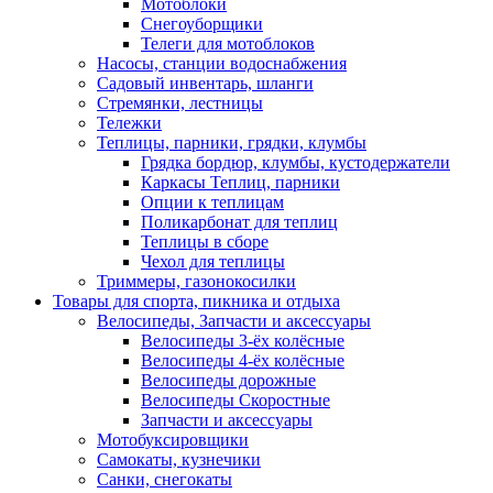
Мотоблоки
Снегоуборщики
Телеги для мотоблоков
Насосы, станции водоснабжения
Садовый инвентарь, шланги
Стремянки, лестницы
Тележки
Теплицы, парники, грядки, клумбы
Грядка бордюр, клумбы, кустодержатели
Каркасы Теплиц, парники
Опции к теплицам
Поликарбонат для теплиц
Теплицы в сборе
Чехол для теплицы
Триммеры, газонокосилки
Товары для спорта, пикника и отдыха
Велосипеды, Запчасти и аксессуары
Велосипеды 3-ёх колёсные
Велосипеды 4-ёх колёсные
Велосипеды дорожные
Велосипеды Скоростные
Запчасти и аксессуары
Мотобуксировщики
Самокаты, кузнечики
Санки, снегокаты