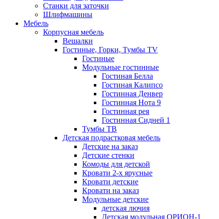
Станки для заточки
Шлифмашины
Мебель
Корпусная мебель
Вешалки
Гостиные, Горки, Тумбы TV
Гостиные
Модульные гостинные
Гостиная Белла
Гостиная Калипсо
Гостинная Денвер
Гостинная Нота 9
Гостинная рея
Гостинная Сидней 1
Тумбы ТВ
Детская подрастковая мебель
Детские на заказ
Детские стенки
Комоды для детской
Кровати 2-х ярусные
Кровати детские
Кровати на заказ
Модульные детские
детская лючия
Детская модульная ОРИОН-1