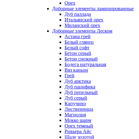
Орех
Доборные элементы ламинированные
Дуб паллада
Итальянский орех
Миланский орех
Доборные элементы Леском
Астана грей
Белый глянец
Белый софт
Бетон серый
Бетон снежный
Бодега натуральная
Вяз каньон
Грей
Дуб арктика
Дуб пацифика
Дуб пепельный
Дуб серый
Капучино
Лиственница
Магнолия
Мокко шарм
Орех темный
Ривьера Айс
Шале золотой