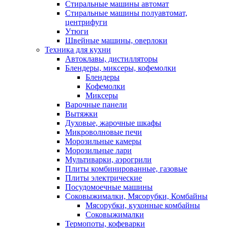
Стиральные машины автомат
Стиральные машины полуавтомат,
центрифуги
Утюги
Швейные машины, оверлоки
Техника для кухни
Автоклавы, дистилляторы
Блендеры, миксеры, кофемолки
Блендеры
Кофемолки
Миксеры
Варочные панели
Вытяжки
Духовые, жарочные шкафы
Микроволновые печи
Морозильные камеры
Морозильные лари
Мультиварки, аэрогрили
Плиты комбинированные, газовые
Плиты электрические
Посудомоечные машины
Соковыжималки, Мясорубки, Комбайны
Мясорубки, кухонные комбайны
Соковыжималки
Термопоты, кофеварки