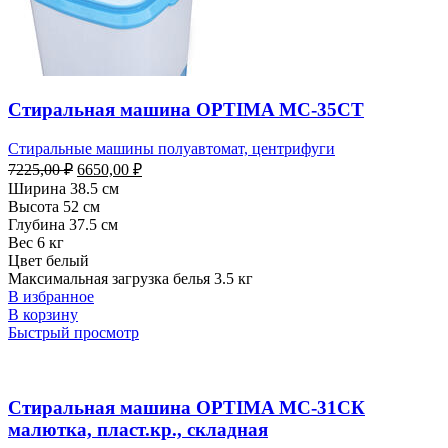
Стиральная машина OPTIMA MC-35СТ
Стиральные машины полуавтомат, центрифуги
Первоначальная
Текущая
7225,00
₽
6650,00
₽
цена
цена:
Ширина 38.5 см
составляла
6650,00 ₽.
Высота 52 см
7225,00 ₽.
Глубина 37.5 см
Вес 6 кг
Цвет белый
Максимальная загрузка белья 3.5 кг
В избранное
В корзину
Быстрый просмотр
Стиральная машина OPTIMA МС-31СК
малютка, пласт.кр., складная