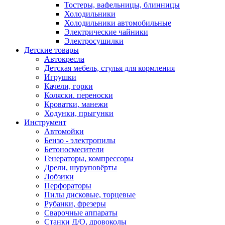
Тостеры, вафельницы, блинницы
Холодильники
Холодильники автомобильные
Электрические чайники
Электросушилки
Детские товары
Автокресла
Детская мебель, стулья для кормления
Игрушки
Качели, горки
Коляски. переноски
Кроватки, манежи
Ходунки, прыгунки
Инструмент
Автомойки
Бензо - электропилы
Бетоносмесители
Генераторы, компрессоры
Дрели, шуруповёрты
Лобзики
Перфораторы
Пилы дисковые, торцевые
Рубанки, фрезеры
Сварочные аппараты
Станки Д/О, дровоколы