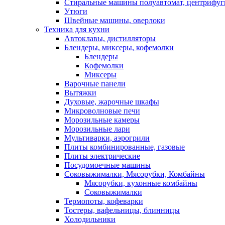
Стиральные машины полуавтомат, центрифуг
Утюги
Швейные машины, оверлоки
Техника для кухни
Автоклавы, дистилляторы
Блендеры, миксеры, кофемолки
Блендеры
Кофемолки
Миксеры
Варочные панели
Вытяжки
Духовые, жарочные шкафы
Микроволновые печи
Морозильные камеры
Морозильные лари
Мультиварки, аэрогрили
Плиты комбинированные, газовые
Плиты электрические
Посудомоечные машины
Соковыжималки, Мясорубки, Комбайны
Мясорубки, кухонные комбайны
Соковыжималки
Термопоты, кофеварки
Тостеры, вафельницы, блинницы
Холодильники