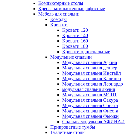
Компьютерные столы
Кресла компьютерные, офисные
Мебель для спальни
Комоды
Кровати
Кровати 120
Кровати 140
Кровати 160
Кровати 180
Кровати односпальные
Модульные спальни
Модульная спальня Афина
Модульная спальня денвер
Модульная спальня Инстайл
Модульная спальня Калипсо
Модульная спальня Леонардо
модульная спальня лючия
Модульная спальня МСП1
Модульная спальня Сакура
Модульная спальня Соната
Модульная спальня Фиеста
Модульная спальня Фьюжн
Спальня модульная АФИНА-1
Прикроватные тумбы
Туалетные столы