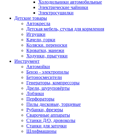
Холодильники автомобильные
Электрические чайники
Электросушилки
Детские товары
Автокресла
Детская мебель, стулья для кормления
Игрушки
Качели, горки
Коляски. переноски
Кроватки, манежи
Ходунки, прыгунки
Инструмент
Автомойки
Бензо - электропилы
Бетоносмесители
Генераторы, компрессоры
Дрели, шуруповёрты
Лобзики
Перфораторы
Пилы дисковые, торцевые
Рубанки, фрезеры
Сварочные аппараты
Станки Д/О, дровоколы
Станки для заточки
Шлифмашины