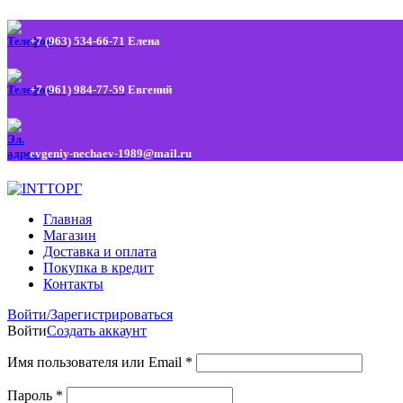
+7 (963) 534-66-71
Елена
+7 (961) 984-77-59
Евгений
evgeniy-nechaev-1989@mail.ru
Главная
Магазин
Доставка и оплата
Покупка в кредит
Контакты
Войти/Зарегистрироваться
Войти
Создать аккаунт
Имя пользователя или Email
*
Пароль
*