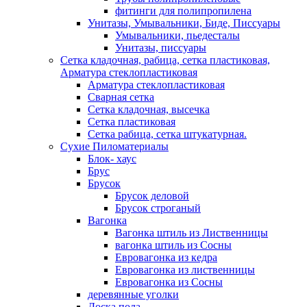
фитинги для полипропилена
Унитазы, Умывальники, Биде, Писсуары
Умывальники, пьедесталы
Унитазы, писсуары
Сетка кладочная, рабица, сетка пластиковая,
Арматура стеклопластиковая
Арматура стеклопластиковая
Сварная сетка
Сетка кладочная, высечка
Сетка пластиковая
Сетка рабица, сетка штукатурная.
Сухие Пиломатериалы
Блок- хаус
Брус
Брусок
Брусок деловой
Брусок строганый
Вагонка
Вагонка штиль из Лиственницы
вагонка штиль из Сосны
Евровагонка из кедра
Евровагонка из лиственницы
Евровагонка из Сосны
деревянные уголки
Доска пола