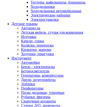
Тостеры, вафельницы, блинницы
Холодильники
Холодильники автомобильные
Электрические чайники
Электросушилки
Детские товары
Автокресла
Детская мебель, стулья для кормления
Игрушки
Качели, горки
Коляски. переноски
Кроватки, манежи
Ходунки, прыгунки
Инструмент
Автомойки
Бензо - электропилы
Бетоносмесители
Генераторы, компрессоры
Дрели, шуруповёрты
Лобзики
Перфораторы
Пилы дисковые, торцевые
Рубанки, фрезеры
Сварочные аппараты
Станки Д/О, дровоколы