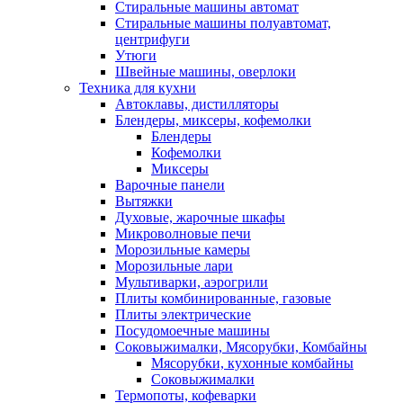
Стиральные машины автомат
Стиральные машины полуавтомат,
центрифуги
Утюги
Швейные машины, оверлоки
Техника для кухни
Автоклавы, дистилляторы
Блендеры, миксеры, кофемолки
Блендеры
Кофемолки
Миксеры
Варочные панели
Вытяжки
Духовые, жарочные шкафы
Микроволновые печи
Морозильные камеры
Морозильные лари
Мультиварки, аэрогрили
Плиты комбинированные, газовые
Плиты электрические
Посудомоечные машины
Соковыжималки, Мясорубки, Комбайны
Мясорубки, кухонные комбайны
Соковыжималки
Термопоты, кофеварки