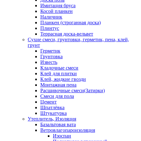
Имитация бруса
Косой планкен
Наличник
Планкен (строганная доска)
Плинтус
Террасная доска-вельвет
Сухие смеси, грунтовки, герметик, пена, клей,
грунт
Герметик
Грунтовка
Известь
Кладочные смеси
Клей для плитки
Клей, жидкие гвозди
Монтажная пена
Расшивочные смеси(Затирки)
Смеси для пола
Цемент
Шпатлёвка
Штукатурка
Утеплитель, Изоляция
Базальтовая вата
Ветровлагопароизоляция
Изоспан