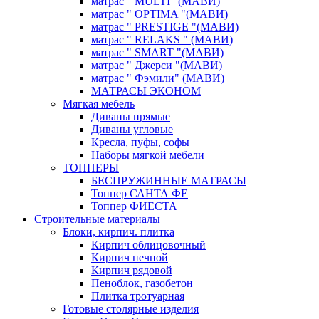
матрас " MULTI "(МАВИ)
матрас " OPTIMA "(МАВИ)
матрас " PRESTIGE "(МАВИ)
матрас " RELAKS " (МАВИ)
матрас " SMART "(МАВИ)
матрас " Джерси "(МАВИ)
матрас " Фэмили" (МАВИ)
МАТРАСЫ ЭКОНОМ
Мягкая мебель
Диваны прямые
Диваны угловые
Кресла, пуфы, софы
Наборы мягкой мебели
ТОППЕРЫ
БЕСПРУЖИННЫЕ МАТРАСЫ
Топпер САНТА ФЕ
Топпер ФИЕСТА
Строительные материалы
Блоки, кирпич. плитка
Кирпич облицовочный
Кирпич печной
Кирпич рядовой
Пеноблок, газобетон
Плитка тротуарная
Готовые столярные изделия