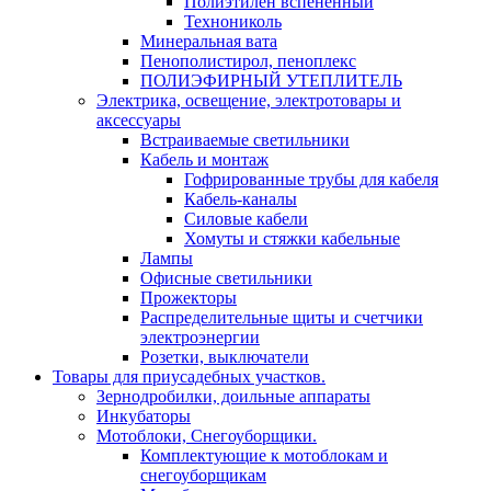
Полиэтилен вспененный
Технониколь
Минеральная вата
Пенополистирол, пеноплекс
ПОЛИЭФИРНЫЙ УТЕПЛИТЕЛЬ
Электрика, освещение, электротовары и
аксессуары
Встраиваемые светильники
Кабель и монтаж
Гофрированные трубы для кабеля
Кабель-каналы
Силовые кабели
Хомуты и стяжки кабельные
Лампы
Офисные светильники
Прожекторы
Распределительные щиты и счетчики
электроэнергии
Розетки, выключатели
Товары для приусадебных участков.
Зернодробилки, доильные аппараты
Инкубаторы
Мотоблоки, Снегоуборщики.
Комплектующие к мотоблокам и
снегоуборщикам