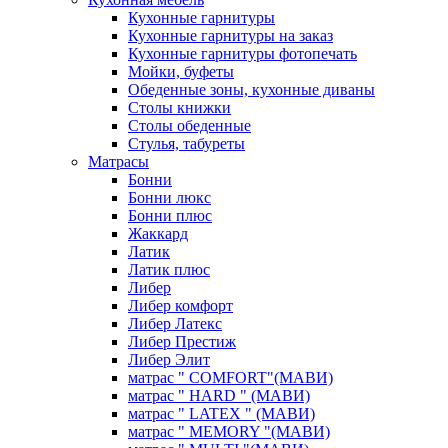
Кухонные гарнитуры
Кухонные гарнитуры на заказ
Кухонные гарнитуры фотопечать
Мойки, буфеты
Обеденные зоны, кухонные диваны
Столы книжки
Столы обеденные
Стулья, табуреты
Матрасы
Бонни
Бонни люкс
Бонни плюс
Жаккард
Латик
Латик плюс
Либер
Либер комфорт
Либер Латекс
Либер Престиж
Либер Элит
матрас " COMFORT"(МАВИ)
матрас " HARD " (МАВИ)
матрас " LATEX " (МАВИ)
матрас " MEMORY "(МАВИ)