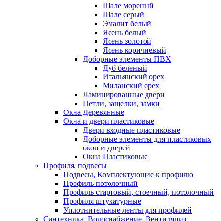
Шале мореный
Шале серый
Эмалит белый
Ясень белый
Ясень золотой
Ясень коричневый
Доборные элементы ПВХ
Дуб беленый
Итальянский орех
Миланский орех
Ламинированные двери
Петли, защелки, замки
Окна Деревянные
Окна и двери пластиковые
Двери входные пластиковые
Доборные элементы для пластиковых
окон и дверей
Окна Пластиковые
Профиля, подвесы
Подвесы, Комплектующие к профилю
Профиль потолочный
Профиль стартовый, стоечный, потолочный
Профиля штукатурные
Уплотнительные ленты для профилей
Сантехника, Водоснабжение, Вентиляция