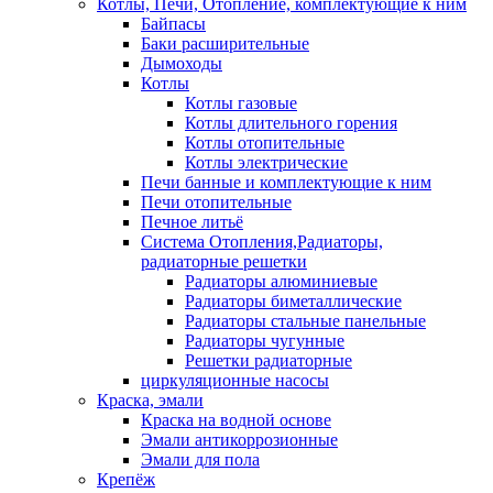
Котлы, Печи, Отопление, комплектующие к ним
Байпасы
Баки расширительные
Дымоходы
Котлы
Котлы газовые
Котлы длительного горения
Котлы отопительные
Котлы электрические
Печи банные и комплектующие к ним
Печи отопительные
Печное литьё
Система Отопления,Радиаторы,
радиаторные решетки
Радиаторы алюминиевые
Радиаторы биметаллические
Радиаторы стальные панельные
Радиаторы чугунные
Решетки радиаторные
циркуляционные насосы
Краска, эмали
Краска на водной основе
Эмали антикоррозионные
Эмали для пола
Крепёж