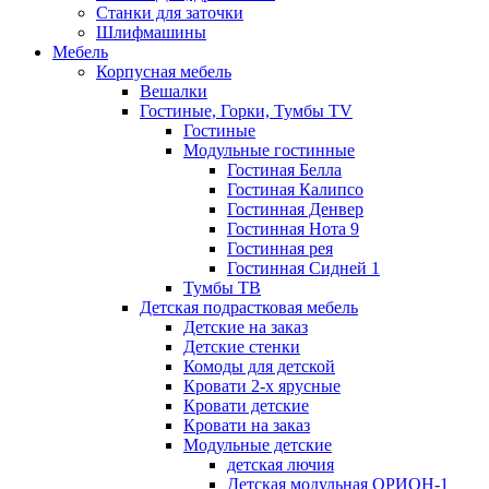
Станки для заточки
Шлифмашины
Мебель
Корпусная мебель
Вешалки
Гостиные, Горки, Тумбы TV
Гостиные
Модульные гостинные
Гостиная Белла
Гостиная Калипсо
Гостинная Денвер
Гостинная Нота 9
Гостинная рея
Гостинная Сидней 1
Тумбы ТВ
Детская подрастковая мебель
Детские на заказ
Детские стенки
Комоды для детской
Кровати 2-х ярусные
Кровати детские
Кровати на заказ
Модульные детские
детская лючия
Детская модульная ОРИОН-1