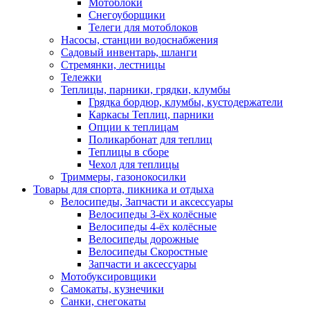
Мотоблоки
Снегоуборщики
Телеги для мотоблоков
Насосы, станции водоснабжения
Садовый инвентарь, шланги
Стремянки, лестницы
Тележки
Теплицы, парники, грядки, клумбы
Грядка бордюр, клумбы, кустодержатели
Каркасы Теплиц, парники
Опции к теплицам
Поликарбонат для теплиц
Теплицы в сборе
Чехол для теплицы
Триммеры, газонокосилки
Товары для спорта, пикника и отдыха
Велосипеды, Запчасти и аксессуары
Велосипеды 3-ёх колёсные
Велосипеды 4-ёх колёсные
Велосипеды дорожные
Велосипеды Скоростные
Запчасти и аксессуары
Мотобуксировщики
Самокаты, кузнечики
Санки, снегокаты