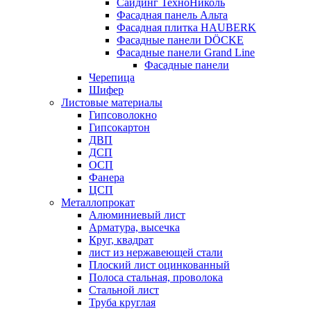
Сайдинг ТехноНиколь
Фасадная панель Альта
Фасадная плитка HAUBERK
Фасадные панели DÖCKE
Фасадные панели Grand Line
Фасадные панели
Черепица
Шифер
Листовые материалы
Гипсоволокно
Гипсокартон
ДВП
ДСП
ОСП
Фанера
ЦСП
Металлопрокат
Алюминиевый лист
Арматура, высечка
Круг, квадрат
лист из нержавеющей стали
Плоский лист оцинкованный
Полоса стальная, проволока
Стальной лист
Труба круглая