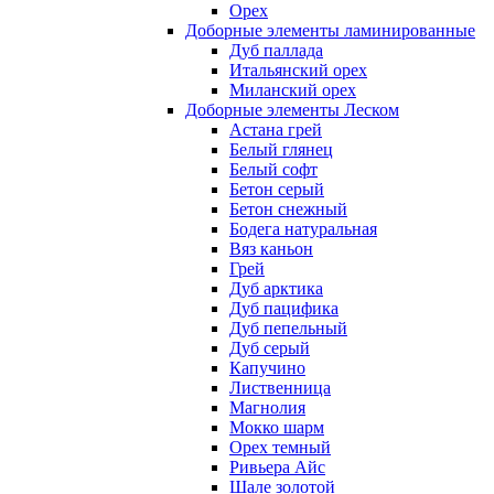
Орех
Доборные элементы ламинированные
Дуб паллада
Итальянский орех
Миланский орех
Доборные элементы Леском
Астана грей
Белый глянец
Белый софт
Бетон серый
Бетон снежный
Бодега натуральная
Вяз каньон
Грей
Дуб арктика
Дуб пацифика
Дуб пепельный
Дуб серый
Капучино
Лиственница
Магнолия
Мокко шарм
Орех темный
Ривьера Айс
Шале золотой