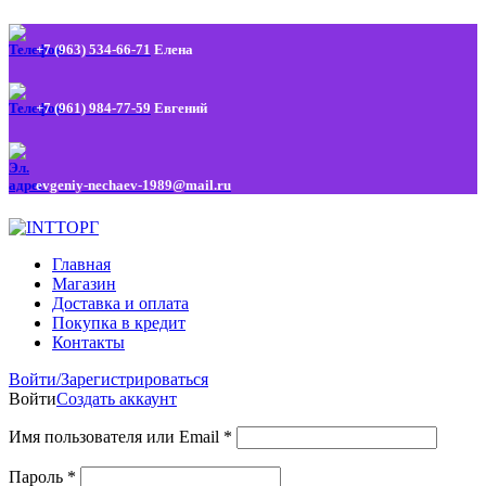
+7 (963) 534-66-71
Елена
+7 (961) 984-77-59
Евгений
evgeniy-nechaev-1989@mail.ru
Главная
Магазин
Доставка и оплата
Покупка в кредит
Контакты
Войти/Зарегистрироваться
Войти
Создать аккаунт
Имя пользователя или Email
*
Пароль
*