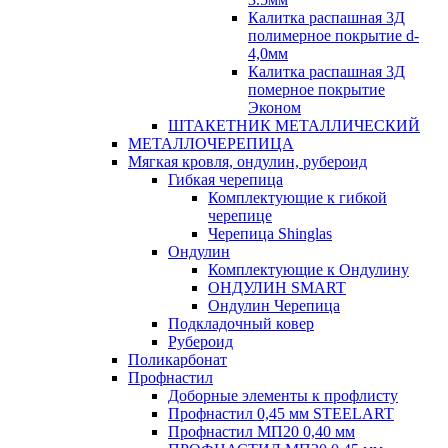
Калитка распашная 3Д
полимерное покрытие d-
4,0мм
Калитка распашная 3Д
померное покрытие
Эконом
ШТАКЕТНИК МЕТАЛЛИЧЕСКИЙ
МЕТАЛЛОЧЕРЕПИЦА
Мягкая кровля, ондулин, рубероид
Гибкая черепица
Комплектующие к гибкой
черепице
Черепица Shinglas
Ондулин
Комплектующие к Ондулину
ОНДУЛИН SMART
Ондулин Черепица
Подкладочный ковер
Рубероид
Поликарбонат
Профнастил
Доборные элементы к профлисту
Профнастил 0,45 мм STEELART
Профнастил МП20 0,40 мм