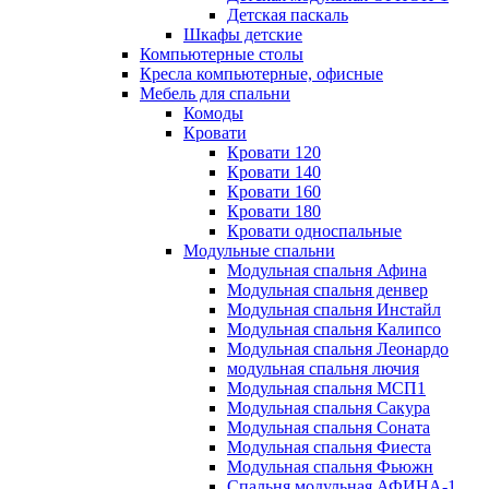
Детская паскаль
Шкафы детские
Компьютерные столы
Кресла компьютерные, офисные
Мебель для спальни
Комоды
Кровати
Кровати 120
Кровати 140
Кровати 160
Кровати 180
Кровати односпальные
Модульные спальни
Модульная спальня Афина
Модульная спальня денвер
Модульная спальня Инстайл
Модульная спальня Калипсо
Модульная спальня Леонардо
модульная спальня лючия
Модульная спальня МСП1
Модульная спальня Сакура
Модульная спальня Соната
Модульная спальня Фиеста
Модульная спальня Фьюжн
Спальня модульная АФИНА-1