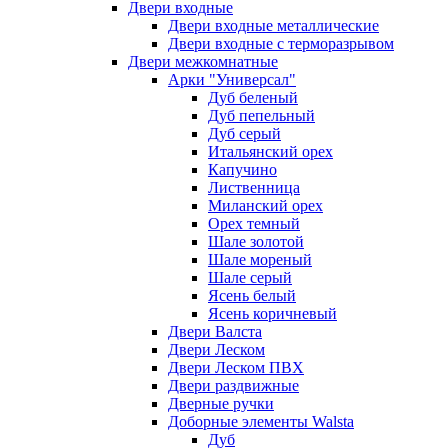
Двери входные
Двери входные металлические
Двери входные с терморазрывом
Двери межкомнатные
Арки "Универсал"
Дуб беленый
Дуб пепельный
Дуб серый
Итальянский орех
Капучино
Лиственница
Миланский орех
Орех темный
Шале золотой
Шале мореный
Шале серый
Ясень белый
Ясень коричневый
Двери Валста
Двери Леском
Двери Леском ПВХ
Двери раздвижные
Дверные ручки
Доборные элементы Walsta
Дуб