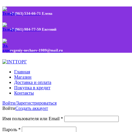
+7 (963) 534-66-71
Елена
+7 (961) 984-77-59
Евгений
evgeniy-nechaev-1989@mail.ru
Главная
Магазин
Доставка и оплата
Покупка в кредит
Контакты
Войти/Зарегистрироваться
Войти
Создать аккаунт
Имя пользователя или Email
*
Пароль
*