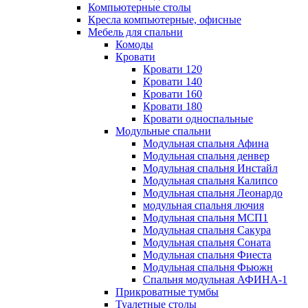
Компьютерные столы
Кресла компьютерные, офисные
Мебель для спальни
Комоды
Кровати
Кровати 120
Кровати 140
Кровати 160
Кровати 180
Кровати односпальные
Модульные спальни
Модульная спальня Афина
Модульная спальня денвер
Модульная спальня Инстайл
Модульная спальня Калипсо
Модульная спальня Леонардо
модульная спальня лючия
Модульная спальня МСП1
Модульная спальня Сакура
Модульная спальня Соната
Модульная спальня Фиеста
Модульная спальня Фьюжн
Спальня модульная АФИНА-1
Прикроватные тумбы
Туалетные столы