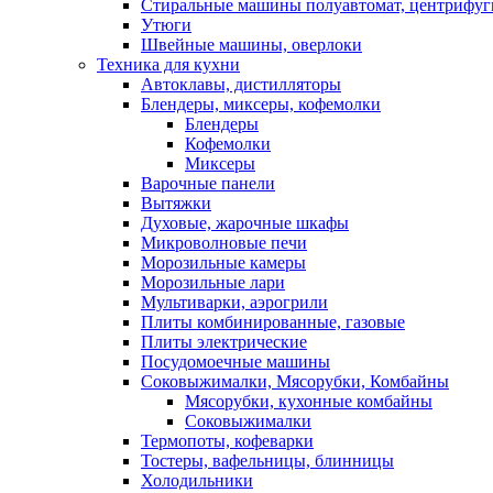
Стиральные машины полуавтомат, центрифуг
Утюги
Швейные машины, оверлоки
Техника для кухни
Автоклавы, дистилляторы
Блендеры, миксеры, кофемолки
Блендеры
Кофемолки
Миксеры
Варочные панели
Вытяжки
Духовые, жарочные шкафы
Микроволновые печи
Морозильные камеры
Морозильные лари
Мультиварки, аэрогрили
Плиты комбинированные, газовые
Плиты электрические
Посудомоечные машины
Соковыжималки, Мясорубки, Комбайны
Мясорубки, кухонные комбайны
Соковыжималки
Термопоты, кофеварки
Тостеры, вафельницы, блинницы
Холодильники