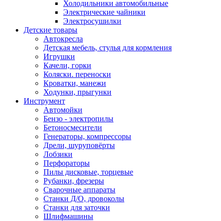
Холодильники автомобильные
Электрические чайники
Электросушилки
Детские товары
Автокресла
Детская мебель, стулья для кормления
Игрушки
Качели, горки
Коляски. переноски
Кроватки, манежи
Ходунки, прыгунки
Инструмент
Автомойки
Бензо - электропилы
Бетоносмесители
Генераторы, компрессоры
Дрели, шуруповёрты
Лобзики
Перфораторы
Пилы дисковые, торцевые
Рубанки, фрезеры
Сварочные аппараты
Станки Д/О, дровоколы
Станки для заточки
Шлифмашины