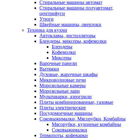
Стиральные машины автомат
Стиральные машины полуавтомат,
центрифуги
Утюги
Швейные машины, оверлоки
Техника для кухни
Автоклавы, дистилляторы
Блендеры, миксеры, кофемолки
Блендеры
Кофемолки
Миксеры
Варочные панели
Вытяжки
Духовые, жарочные шкафы
Микроволновые печи
Морозильные камеры
Морозильные лари
Мультиварки, аэрогрили
Плиты комбинированные, газовые
Плиты электрические
Посудомоечные машины
Соковыжималки, Мясорубки, Комбайны
Мясорубки, кухонные комбайны
Соковыжималки
Термопоты, кофеварки