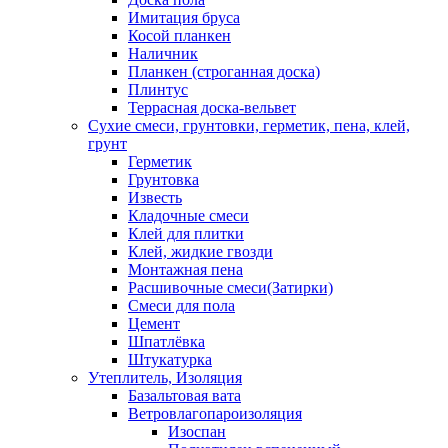
Имитация бруса
Косой планкен
Наличник
Планкен (строганная доска)
Плинтус
Террасная доска-вельвет
Сухие смеси, грунтовки, герметик, пена, клей,
грунт
Герметик
Грунтовка
Известь
Кладочные смеси
Клей для плитки
Клей, жидкие гвозди
Монтажная пена
Расшивочные смеси(Затирки)
Смеси для пола
Цемент
Шпатлёвка
Штукатурка
Утеплитель, Изоляция
Базальтовая вата
Ветровлагопароизоляция
Изоспан