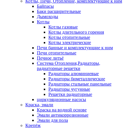
Котлы, Печи, Отопление, комплектующие к ним
Байпасы
Баки расширительные
Дымоходы
Котлы
Котлы газовые
Котлы длительного горения
Котлы отопительные
Котлы электрические
Печи банные и комплектующие к ним
Печи отопительные
Печное литьё
Система Отопления,Радиаторы,
радиаторные решетки
Радиаторы алюминиевые
Радиаторы биметаллические
Радиаторы стальные панельные
Радиаторы чугунные
Решетки радиаторные
циркуляционные насосы
Краска, эмали
Краска на водной основе
Эмали антикоррозионные
Эмали для пола
Крепёж