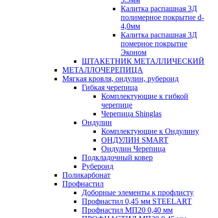
Калитка распашная 3Д
полимерное покрытие d-
4,0мм
Калитка распашная 3Д
померное покрытие
Эконом
ШТАКЕТНИК МЕТАЛЛИЧЕСКИЙ
МЕТАЛЛОЧЕРЕПИЦА
Мягкая кровля, ондулин, рубероид
Гибкая черепица
Комплектующие к гибкой
черепице
Черепица Shinglas
Ондулин
Комплектующие к Ондулину
ОНДУЛИН SMART
Ондулин Черепица
Подкладочный ковер
Рубероид
Поликарбонат
Профнастил
Доборные элементы к профлисту
Профнастил 0,45 мм STEELART
Профнастил МП20 0,40 мм