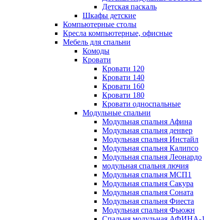
Детская паскаль
Шкафы детские
Компьютерные столы
Кресла компьютерные, офисные
Мебель для спальни
Комоды
Кровати
Кровати 120
Кровати 140
Кровати 160
Кровати 180
Кровати односпальные
Модульные спальни
Модульная спальня Афина
Модульная спальня денвер
Модульная спальня Инстайл
Модульная спальня Калипсо
Модульная спальня Леонардо
модульная спальня лючия
Модульная спальня МСП1
Модульная спальня Сакура
Модульная спальня Соната
Модульная спальня Фиеста
Модульная спальня Фьюжн
Спальня модульная АФИНА-1