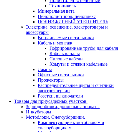
Полиэтилен вспененный
Технониколь
Минеральная вата
Пенополистирол, пеноплекс
ПОЛИЭФИРНЫЙ УТЕПЛИТЕЛЬ
Электрика, освещение, электротовары и
аксессуары
Встраиваемые светильники
Кабель и монтаж
Гофрированные трубы для кабеля
Кабель-каналы
Силовые кабели
Хомуты и стяжки кабельные
Лампы
Офисные светильники
Прожекторы
Распределительные щиты и счетчики
электроэнергии
Розетки, выключатели
Товары для приусадебных участков.
Зернодробилки, доильные аппараты
Инкубаторы
Мотоблоки, Снегоуборщики.
Комплектующие к мотоблокам и
снегоуборщикам