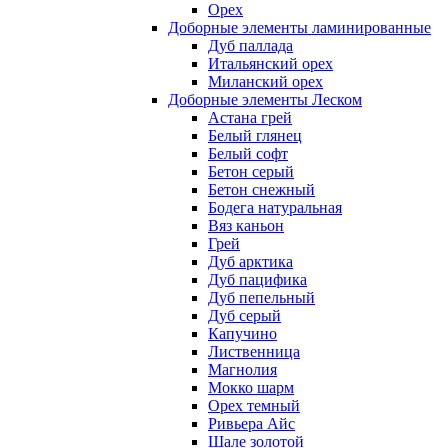
Орех
Доборные элементы ламинированные
Дуб паллада
Итальянский орех
Миланский орех
Доборные элементы Леском
Астана грей
Белый глянец
Белый софт
Бетон серый
Бетон снежный
Бодега натуральная
Вяз каньон
Грей
Дуб арктика
Дуб пацифика
Дуб пепельный
Дуб серый
Капучино
Лиственница
Магнолия
Мокко шарм
Орех темный
Ривьера Айс
Шале золотой