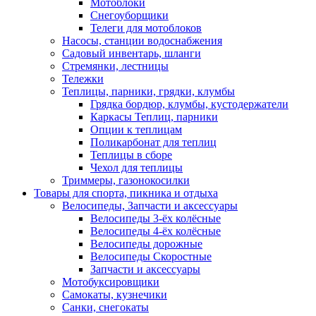
Мотоблоки
Снегоуборщики
Телеги для мотоблоков
Насосы, станции водоснабжения
Садовый инвентарь, шланги
Стремянки, лестницы
Тележки
Теплицы, парники, грядки, клумбы
Грядка бордюр, клумбы, кустодержатели
Каркасы Теплиц, парники
Опции к теплицам
Поликарбонат для теплиц
Теплицы в сборе
Чехол для теплицы
Триммеры, газонокосилки
Товары для спорта, пикника и отдыха
Велосипеды, Запчасти и аксессуары
Велосипеды 3-ёх колёсные
Велосипеды 4-ёх колёсные
Велосипеды дорожные
Велосипеды Скоростные
Запчасти и аксессуары
Мотобуксировщики
Самокаты, кузнечики
Санки, снегокаты