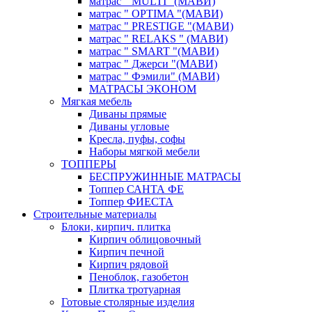
матрас " MULTI "(МАВИ)
матрас " OPTIMA "(МАВИ)
матрас " PRESTIGE "(МАВИ)
матрас " RELAKS " (МАВИ)
матрас " SMART "(МАВИ)
матрас " Джерси "(МАВИ)
матрас " Фэмили" (МАВИ)
МАТРАСЫ ЭКОНОМ
Мягкая мебель
Диваны прямые
Диваны угловые
Кресла, пуфы, софы
Наборы мягкой мебели
ТОППЕРЫ
БЕСПРУЖИННЫЕ МАТРАСЫ
Топпер САНТА ФЕ
Топпер ФИЕСТА
Строительные материалы
Блоки, кирпич. плитка
Кирпич облицовочный
Кирпич печной
Кирпич рядовой
Пеноблок, газобетон
Плитка тротуарная
Готовые столярные изделия