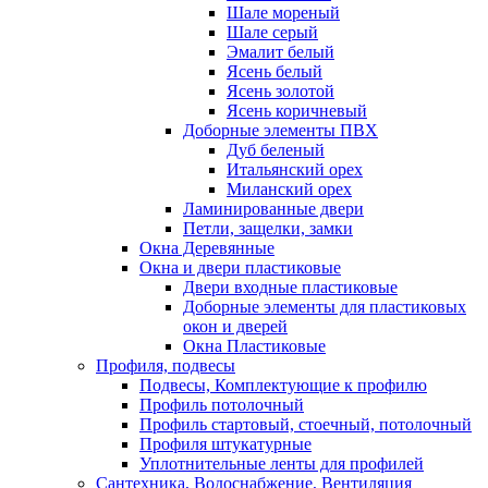
Шале мореный
Шале серый
Эмалит белый
Ясень белый
Ясень золотой
Ясень коричневый
Доборные элементы ПВХ
Дуб беленый
Итальянский орех
Миланский орех
Ламинированные двери
Петли, защелки, замки
Окна Деревянные
Окна и двери пластиковые
Двери входные пластиковые
Доборные элементы для пластиковых
окон и дверей
Окна Пластиковые
Профиля, подвесы
Подвесы, Комплектующие к профилю
Профиль потолочный
Профиль стартовый, стоечный, потолочный
Профиля штукатурные
Уплотнительные ленты для профилей
Сантехника, Водоснабжение, Вентиляция