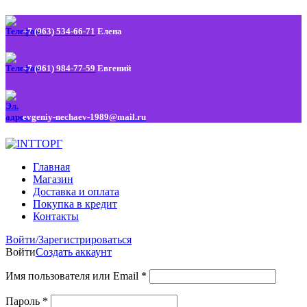
+7 (963) 534-66-71
Елена
+7 (961) 984-77-59
Евгений
evgeniy-nechaev-1989@mail.ru
Главная
Магазин
Доставка и оплата
Покупка в кредит
Контакты
Войти/Зарегистрироваться
Войти
Создать аккаунт
Имя пользователя или Email
*
Пароль
*