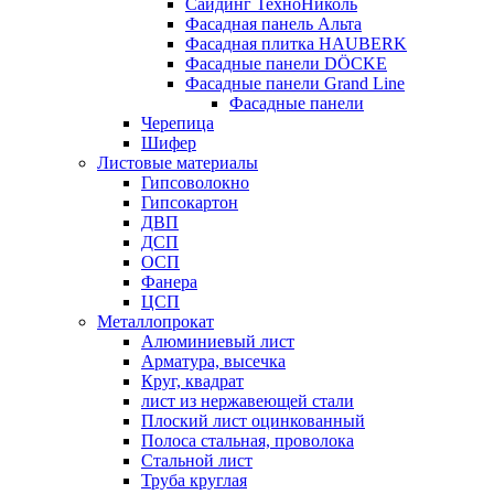
Сайдинг ТехноНиколь
Фасадная панель Альта
Фасадная плитка HAUBERK
Фасадные панели DÖCKE
Фасадные панели Grand Line
Фасадные панели
Черепица
Шифер
Листовые материалы
Гипсоволокно
Гипсокартон
ДВП
ДСП
ОСП
Фанера
ЦСП
Металлопрокат
Алюминиевый лист
Арматура, высечка
Круг, квадрат
лист из нержавеющей стали
Плоский лист оцинкованный
Полоса стальная, проволока
Стальной лист
Труба круглая