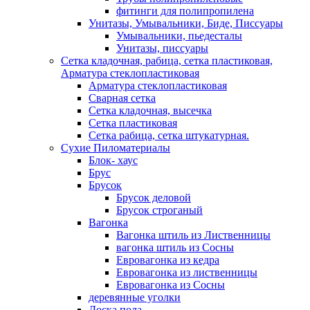
фитинги для полипропилена
Унитазы, Умывальники, Биде, Писсуары
Умывальники, пьедесталы
Унитазы, писсуары
Сетка кладочная, рабица, сетка пластиковая,
Арматура стеклопластиковая
Арматура стеклопластиковая
Сварная сетка
Сетка кладочная, высечка
Сетка пластиковая
Сетка рабица, сетка штукатурная.
Сухие Пиломатериалы
Блок- хаус
Брус
Брусок
Брусок деловой
Брусок строганый
Вагонка
Вагонка штиль из Лиственницы
вагонка штиль из Сосны
Евровагонка из кедра
Евровагонка из лиственницы
Евровагонка из Сосны
деревянные уголки
Доска пола