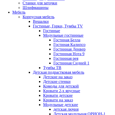
Станки для заточки
Шлифмашины
Мебель
Корпусная мебель
Вешалки
Гостиные, Горки, Тумбы TV
Гостиные
Модульные гостинные
Гостиная Белла
Гостиная Калипсо
Гостинная Денвер
Гостинная Нота 9
Гостинная рея
Гостинная Сидней 1
Тумбы ТВ
Детская подрастковая мебель
Детские на заказ
Детские стенки
Комоды для детской
Кровати 2-х ярусные
Кровати детские
Кровати на заказ
Модульные детские
детская лючия
Детская модульная ОРИОН-1