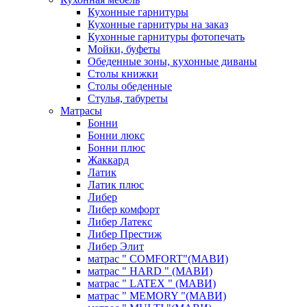
Кухонные гарнитуры
Кухонные гарнитуры на заказ
Кухонные гарнитуры фотопечать
Мойки, буфеты
Обеденные зоны, кухонные диваны
Столы книжки
Столы обеденные
Стулья, табуреты
Матрасы
Бонни
Бонни люкс
Бонни плюс
Жаккард
Латик
Латик плюс
Либер
Либер комфорт
Либер Латекс
Либер Престиж
Либер Элит
матрас " COMFORT"(МАВИ)
матрас " HARD " (МАВИ)
матрас " LATEX " (МАВИ)
матрас " MEMORY "(МАВИ)