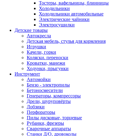
Тостеры, вафельницы, блинницы
Холодильники
Холодильники автомобильные
Электрические чайники
Электросушилки
Детские товары
Автокресла
Детская мебель, стулья для кормления
Игрушки
Качели, горки
Коляски. переноски
Кроватки, манежи
Ходунки, прыгунки
Инструмент
Автомойки
Бензо - электропилы
Бетоносмесители
Генераторы, компрессоры
Дрели, шуруповёрты
Лобзики
Перфораторы
Пилы дисковые, торцевые
Рубанки, фрезеры
Сварочные аппараты
Станки Д/О, дровоколы