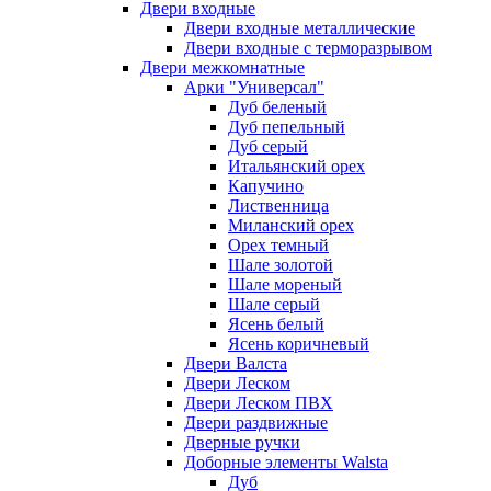
Двери входные
Двери входные металлические
Двери входные с терморазрывом
Двери межкомнатные
Арки "Универсал"
Дуб беленый
Дуб пепельный
Дуб серый
Итальянский орех
Капучино
Лиственница
Миланский орех
Орех темный
Шале золотой
Шале мореный
Шале серый
Ясень белый
Ясень коричневый
Двери Валста
Двери Леском
Двери Леском ПВХ
Двери раздвижные
Дверные ручки
Доборные элементы Walsta
Дуб