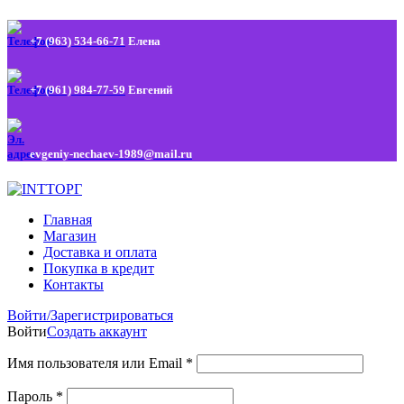
+7 (963) 534-66-71
Елена
+7 (961) 984-77-59
Евгений
evgeniy-nechaev-1989@mail.ru
Главная
Магазин
Доставка и оплата
Покупка в кредит
Контакты
Войти/Зарегистрироваться
Войти
Создать аккаунт
Имя пользователя или Email
*
Пароль
*