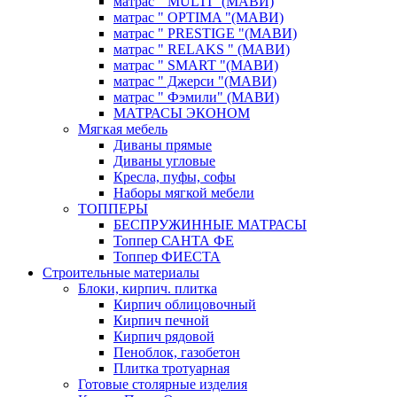
матрас " MULTI "(МАВИ)
матрас " OPTIMA "(МАВИ)
матрас " PRESTIGE "(МАВИ)
матрас " RELAKS " (МАВИ)
матрас " SMART "(МАВИ)
матрас " Джерси "(МАВИ)
матрас " Фэмили" (МАВИ)
МАТРАСЫ ЭКОНОМ
Мягкая мебель
Диваны прямые
Диваны угловые
Кресла, пуфы, софы
Наборы мягкой мебели
ТОППЕРЫ
БЕСПРУЖИННЫЕ МАТРАСЫ
Топпер САНТА ФЕ
Топпер ФИЕСТА
Строительные материалы
Блоки, кирпич. плитка
Кирпич облицовочный
Кирпич печной
Кирпич рядовой
Пеноблок, газобетон
Плитка тротуарная
Готовые столярные изделия