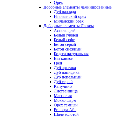
Орех
Доборные элементы ламинированные
Дуб паллада
Итальянский орех
Миланский орех
Доборные элементы Леском
Астана грей
Белый глянец
Белый софт
Бетон серый
Бетон снежный
Бодега натуральная
Вяз каньон
Грей
Дуб арктика
Дуб пацифика
Дуб пепельный
Дуб серый
Капучино
Лиственница
Магнолия
Мокко шарм
Орех темный
Ривьера Айс
Шале золотой