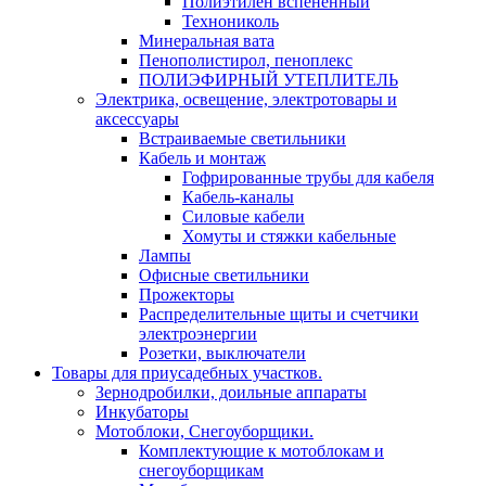
Полиэтилен вспененный
Технониколь
Минеральная вата
Пенополистирол, пеноплекс
ПОЛИЭФИРНЫЙ УТЕПЛИТЕЛЬ
Электрика, освещение, электротовары и
аксессуары
Встраиваемые светильники
Кабель и монтаж
Гофрированные трубы для кабеля
Кабель-каналы
Силовые кабели
Хомуты и стяжки кабельные
Лампы
Офисные светильники
Прожекторы
Распределительные щиты и счетчики
электроэнергии
Розетки, выключатели
Товары для приусадебных участков.
Зернодробилки, доильные аппараты
Инкубаторы
Мотоблоки, Снегоуборщики.
Комплектующие к мотоблокам и
снегоуборщикам