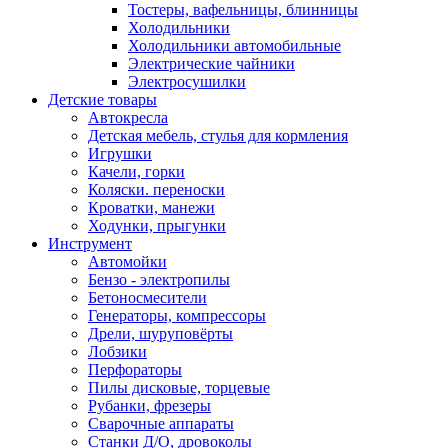
Тостеры, вафельницы, блинницы
Холодильники
Холодильники автомобильные
Электрические чайники
Электросушилки
Детские товары
Автокресла
Детская мебель, стулья для кормления
Игрушки
Качели, горки
Коляски. переноски
Кроватки, манежи
Ходунки, прыгунки
Инструмент
Автомойки
Бензо - электропилы
Бетоносмесители
Генераторы, компрессоры
Дрели, шуруповёрты
Лобзики
Перфораторы
Пилы дисковые, торцевые
Рубанки, фрезеры
Сварочные аппараты
Станки Д/О, дровоколы