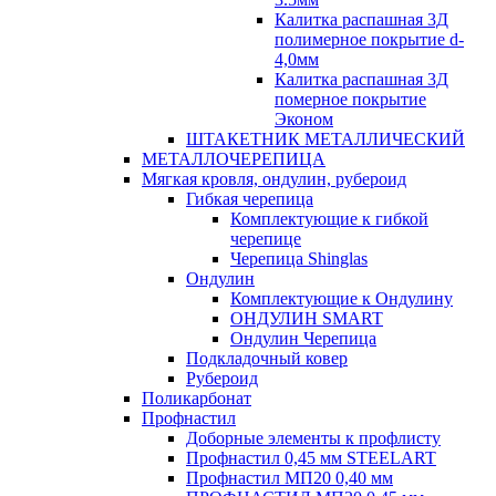
Калитка распашная 3Д
полимерное покрытие d-
4,0мм
Калитка распашная 3Д
померное покрытие
Эконом
ШТАКЕТНИК МЕТАЛЛИЧЕСКИЙ
МЕТАЛЛОЧЕРЕПИЦА
Мягкая кровля, ондулин, рубероид
Гибкая черепица
Комплектующие к гибкой
черепице
Черепица Shinglas
Ондулин
Комплектующие к Ондулину
ОНДУЛИН SMART
Ондулин Черепица
Подкладочный ковер
Рубероид
Поликарбонат
Профнастил
Доборные элементы к профлисту
Профнастил 0,45 мм STEELART
Профнастил МП20 0,40 мм