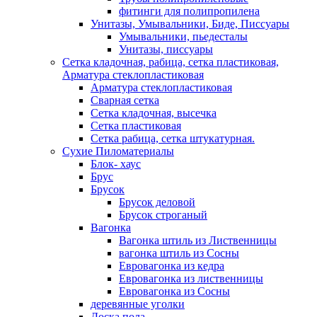
фитинги для полипропилена
Унитазы, Умывальники, Биде, Писсуары
Умывальники, пьедесталы
Унитазы, писсуары
Сетка кладочная, рабица, сетка пластиковая,
Арматура стеклопластиковая
Арматура стеклопластиковая
Сварная сетка
Сетка кладочная, высечка
Сетка пластиковая
Сетка рабица, сетка штукатурная.
Сухие Пиломатериалы
Блок- хаус
Брус
Брусок
Брусок деловой
Брусок строганый
Вагонка
Вагонка штиль из Лиственницы
вагонка штиль из Сосны
Евровагонка из кедра
Евровагонка из лиственницы
Евровагонка из Сосны
деревянные уголки
Доска пола