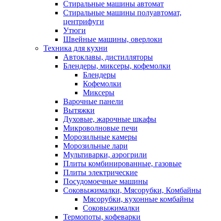
Стиральные машины автомат
Стиральные машины полуавтомат,
центрифуги
Утюги
Швейные машины, оверлоки
Техника для кухни
Автоклавы, дистилляторы
Блендеры, миксеры, кофемолки
Блендеры
Кофемолки
Миксеры
Варочные панели
Вытяжки
Духовые, жарочные шкафы
Микроволновые печи
Морозильные камеры
Морозильные лари
Мультиварки, аэрогрили
Плиты комбинированные, газовые
Плиты электрические
Посудомоечные машины
Соковыжималки, Мясорубки, Комбайны
Мясорубки, кухонные комбайны
Соковыжималки
Термопоты, кофеварки