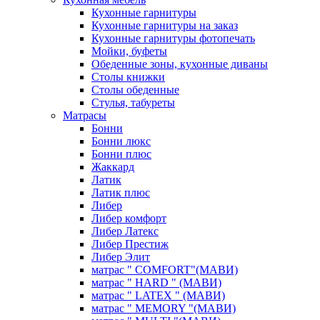
Кухонные гарнитуры
Кухонные гарнитуры на заказ
Кухонные гарнитуры фотопечать
Мойки, буфеты
Обеденные зоны, кухонные диваны
Столы книжки
Столы обеденные
Стулья, табуреты
Матрасы
Бонни
Бонни люкс
Бонни плюс
Жаккард
Латик
Латик плюс
Либер
Либер комфорт
Либер Латекс
Либер Престиж
Либер Элит
матрас " COMFORT"(МАВИ)
матрас " HARD " (МАВИ)
матрас " LATEX " (МАВИ)
матрас " MEMORY "(МАВИ)