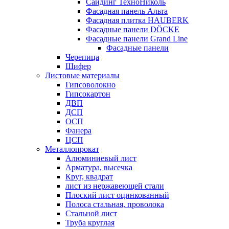
Сайдинг ТехноНиколь
Фасадная панель Альта
Фасадная плитка HAUBERK
Фасадные панели DÖCKE
Фасадные панели Grand Line
Фасадные панели
Черепица
Шифер
Листовые материалы
Гипсоволокно
Гипсокартон
ДВП
ДСП
ОСП
Фанера
ЦСП
Металлопрокат
Алюминиевый лист
Арматура, высечка
Круг, квадрат
лист из нержавеющей стали
Плоский лист оцинкованный
Полоса стальная, проволока
Стальной лист
Труба круглая