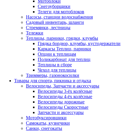
Мотоблоки
Снегоуборщики
Телеги для мотоблоков
Насосы, станции водоснабжения
Садовый инвентарь, шланги
Стремянки, лестницы
Тележки
Теплицы, парники, грядки, клумбы
Грядка бордюр, клумбы, кустодержатели
Каркасы Теплиц, парники
Опции к теплицам
Поликарбонат для теплиц
Теплицы в сборе
Чехол для теплицы
Триммеры, газонокосилки
Товары для спорта, пикника и отдыха
Велосипеды, Запчасти и аксессуары
Велосипеды 3-ёх колёсные
Велосипеды 4-ёх колёсные
Велосипеды дорожные
Велосипеды Скоростные
Запчасти и аксессуары
Мотобуксировщики
Самокаты, кузнечики
Санки, снегокаты