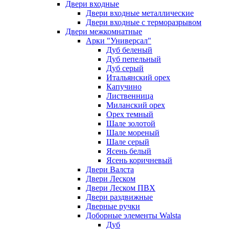
Двери входные
Двери входные металлические
Двери входные с терморазрывом
Двери межкомнатные
Арки "Универсал"
Дуб беленый
Дуб пепельный
Дуб серый
Итальянский орех
Капучино
Лиственница
Миланский орех
Орех темный
Шале золотой
Шале мореный
Шале серый
Ясень белый
Ясень коричневый
Двери Валста
Двери Леском
Двери Леском ПВХ
Двери раздвижные
Дверные ручки
Доборные элементы Walsta
Дуб