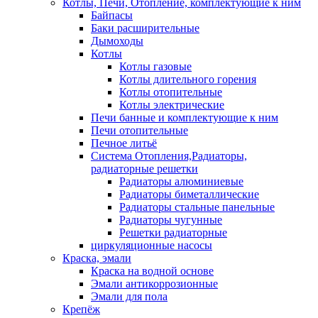
Котлы, Печи, Отопление, комплектующие к ним
Байпасы
Баки расширительные
Дымоходы
Котлы
Котлы газовые
Котлы длительного горения
Котлы отопительные
Котлы электрические
Печи банные и комплектующие к ним
Печи отопительные
Печное литьё
Система Отопления,Радиаторы,
радиаторные решетки
Радиаторы алюминиевые
Радиаторы биметаллические
Радиаторы стальные панельные
Радиаторы чугунные
Решетки радиаторные
циркуляционные насосы
Краска, эмали
Краска на водной основе
Эмали антикоррозионные
Эмали для пола
Крепёж