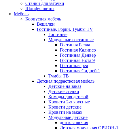
Станки для заточки
Шлифмашины
Мебель
Корпусная мебель
Вешалки
Гостиные, Горки, Тумбы TV
Гостиные
Модульные гостинные
Гостиная Белла
Гостиная Калипсо
Гостинная Денвер
Гостинная Нота 9
Гостинная рея
Гостинная Сидней 1
Тумбы ТВ
Детская подрастковая мебель
Детские на заказ
Детские стенки
Комоды для детской
Кровати 2-х ярусные
Кровати детские
Кровати на заказ
Модульные детские
детская лючия
Детская модульная ОРИОН-1