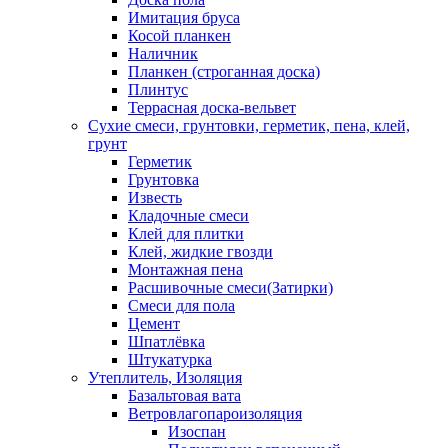
Имитация бруса
Косой планкен
Наличник
Планкен (строганная доска)
Плинтус
Террасная доска-вельвет
Сухие смеси, грунтовки, герметик, пена, клей,
грунт
Герметик
Грунтовка
Известь
Кладочные смеси
Клей для плитки
Клей, жидкие гвозди
Монтажная пена
Расшивочные смеси(Затирки)
Смеси для пола
Цемент
Шпатлёвка
Штукатурка
Утеплитель, Изоляция
Базальтовая вата
Ветровлагопароизоляция
Изоспан