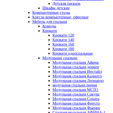
Детская паскаль
Шкафы детские
Компьютерные столы
Кресла компьютерные, офисные
Мебель для спальни
Комоды
Кровати
Кровати 120
Кровати 140
Кровати 160
Кровати 180
Кровати односпальные
Модульные спальни
Модульная спальня Афина
Модульная спальня денвер
Модульная спальня Инстайл
Модульная спальня Калипсо
Модульная спальня Леонардо
модульная спальня лючия
Модульная спальня МСП1
Модульная спальня Сакура
Модульная спальня Соната
Модульная спальня Фиеста
Модульная спальня Фьюжн
Спальня модульная АФИНА-1