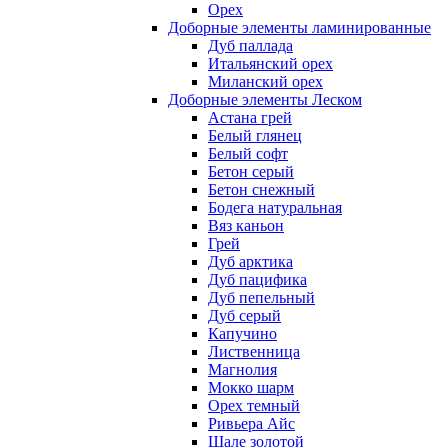
Орех
Доборные элементы ламинированные
Дуб паллада
Итальянский орех
Миланский орех
Доборные элементы Леском
Астана грей
Белый глянец
Белый софт
Бетон серый
Бетон снежный
Бодега натуральная
Вяз каньон
Грей
Дуб арктика
Дуб пацифика
Дуб пепельный
Дуб серый
Капучино
Лиственница
Магнолия
Мокко шарм
Орех темный
Ривьера Айс
Шале золотой