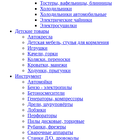
Тостеры, вафельницы, блинницы
Холодильники
Холодильники автомобильные
Электрические чайники
Электросушилки
Детские товары
Автокресла
Детская мебель, стулья для кормления
Игрушки
Качели, горки
Коляски. переноски
Кроватки, манежи
Ходунки, прыгунки
Инструмент
Автомойки
Бензо - электропилы
Бетоносмесители
Генераторы, компрессоры
Дрели, шуруповёрты
Лобзики
Перфораторы
Пилы дисковые, торцевые
Рубанки, фрезеры
Сварочные аппараты
Станки Д/О, дровоколы