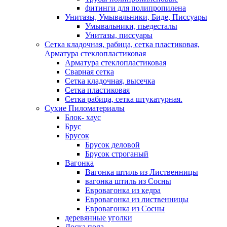
фитинги для полипропилена
Унитазы, Умывальники, Биде, Писсуары
Умывальники, пьедесталы
Унитазы, писсуары
Сетка кладочная, рабица, сетка пластиковая,
Арматура стеклопластиковая
Арматура стеклопластиковая
Сварная сетка
Сетка кладочная, высечка
Сетка пластиковая
Сетка рабица, сетка штукатурная.
Сухие Пиломатериалы
Блок- хаус
Брус
Брусок
Брусок деловой
Брусок строганый
Вагонка
Вагонка штиль из Лиственницы
вагонка штиль из Сосны
Евровагонка из кедра
Евровагонка из лиственницы
Евровагонка из Сосны
деревянные уголки
Доска пола