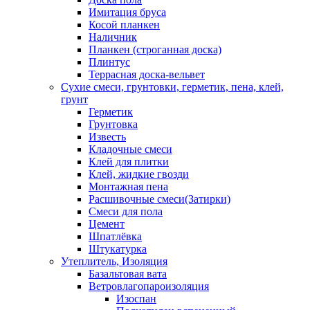
Имитация бруса
Косой планкен
Наличник
Планкен (строганная доска)
Плинтус
Террасная доска-вельвет
Сухие смеси, грунтовки, герметик, пена, клей,
грунт
Герметик
Грунтовка
Известь
Кладочные смеси
Клей для плитки
Клей, жидкие гвозди
Монтажная пена
Расшивочные смеси(Затирки)
Смеси для пола
Цемент
Шпатлёвка
Штукатурка
Утеплитель, Изоляция
Базальтовая вата
Ветровлагопароизоляция
Изоспан