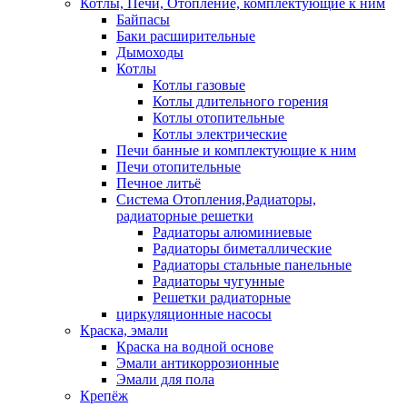
Котлы, Печи, Отопление, комплектующие к ним
Байпасы
Баки расширительные
Дымоходы
Котлы
Котлы газовые
Котлы длительного горения
Котлы отопительные
Котлы электрические
Печи банные и комплектующие к ним
Печи отопительные
Печное литьё
Система Отопления,Радиаторы,
радиаторные решетки
Радиаторы алюминиевые
Радиаторы биметаллические
Радиаторы стальные панельные
Радиаторы чугунные
Решетки радиаторные
циркуляционные насосы
Краска, эмали
Краска на водной основе
Эмали антикоррозионные
Эмали для пола
Крепёж