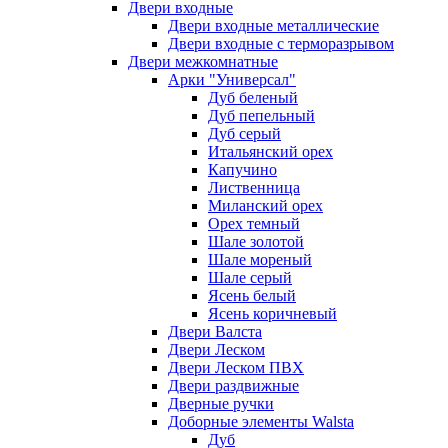
Двери входные
Двери входные металлические
Двери входные с терморазрывом
Двери межкомнатные
Арки "Универсал"
Дуб беленый
Дуб пепельный
Дуб серый
Итальянский орех
Капучино
Лиственница
Миланский орех
Орех темный
Шале золотой
Шале мореный
Шале серый
Ясень белый
Ясень коричневый
Двери Валста
Двери Леском
Двери Леском ПВХ
Двери раздвижные
Дверные ручки
Доборные элементы Walsta
Дуб