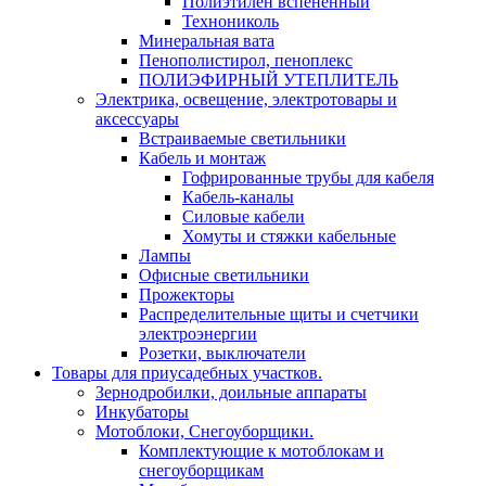
Полиэтилен вспененный
Технониколь
Минеральная вата
Пенополистирол, пеноплекс
ПОЛИЭФИРНЫЙ УТЕПЛИТЕЛЬ
Электрика, освещение, электротовары и
аксессуары
Встраиваемые светильники
Кабель и монтаж
Гофрированные трубы для кабеля
Кабель-каналы
Силовые кабели
Хомуты и стяжки кабельные
Лампы
Офисные светильники
Прожекторы
Распределительные щиты и счетчики
электроэнергии
Розетки, выключатели
Товары для приусадебных участков.
Зернодробилки, доильные аппараты
Инкубаторы
Мотоблоки, Снегоуборщики.
Комплектующие к мотоблокам и
снегоуборщикам