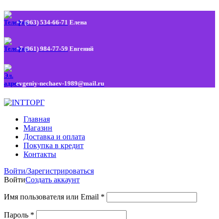
+7 (963) 534-66-71
Елена
+7 (961) 984-77-59
Евгений
evgeniy-nechaev-1989@mail.ru
Главная
Магазин
Доставка и оплата
Покупка в кредит
Контакты
Войти/Зарегистрироваться
Войти
Создать аккаунт
Имя пользователя или Email
*
Пароль
*