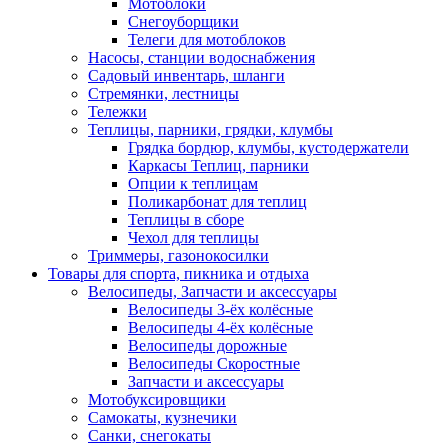
Мотоблоки
Снегоуборщики
Телеги для мотоблоков
Насосы, станции водоснабжения
Садовый инвентарь, шланги
Стремянки, лестницы
Тележки
Теплицы, парники, грядки, клумбы
Грядка бордюр, клумбы, кустодержатели
Каркасы Теплиц, парники
Опции к теплицам
Поликарбонат для теплиц
Теплицы в сборе
Чехол для теплицы
Триммеры, газонокосилки
Товары для спорта, пикника и отдыха
Велосипеды, Запчасти и аксессуары
Велосипеды 3-ёх колёсные
Велосипеды 4-ёх колёсные
Велосипеды дорожные
Велосипеды Скоростные
Запчасти и аксессуары
Мотобуксировщики
Самокаты, кузнечики
Санки, снегокаты