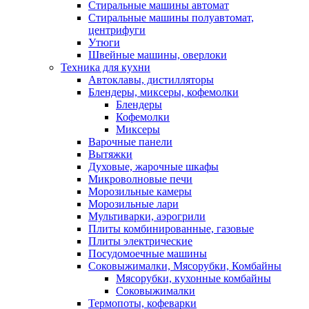
Стиральные машины автомат
Стиральные машины полуавтомат,
центрифуги
Утюги
Швейные машины, оверлоки
Техника для кухни
Автоклавы, дистилляторы
Блендеры, миксеры, кофемолки
Блендеры
Кофемолки
Миксеры
Варочные панели
Вытяжки
Духовые, жарочные шкафы
Микроволновые печи
Морозильные камеры
Морозильные лари
Мультиварки, аэрогрили
Плиты комбинированные, газовые
Плиты электрические
Посудомоечные машины
Соковыжималки, Мясорубки, Комбайны
Мясорубки, кухонные комбайны
Соковыжималки
Термопоты, кофеварки