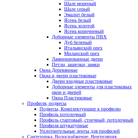
Шале мореный
Шале серый
Эмалит белый
Ясень белый
Ясень золотой
Ясень коричневый
Доборные элементы ПВХ
Дуб беленый
Итальянский орех
Миланский орех
Ламинированные двери
Петли, защелки, замки
Окна Деревянные
Окна и двери пластиковые
Двери входные пластиковые
Доборные элементы для пластиковых
окон и дверей
Окна Пластиковые
Профиля, подвесы
Подвесы, Комплектующие к профилю
Профиль потолочный
Профиль стартовый, стоечный, потолочный
Профиля штукатурные
Уплотнительные ленты для профилей
Сантехника, Водоснабжение, Вентиляция