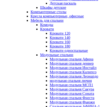
Детская паскаль
Шкафы детские
Компьютерные столы
Кресла компьютерные, офисные
Мебель для спальни
Комоды
Кровати
Кровати 120
Кровати 140
Кровати 160
Кровати 180
Кровати односпальные
Модульные спальни
Модульная спальня Афина
Модульная спальня денвер
Модульная спальня Инстайл
Модульная спальня Калипсо
Модульная спальня Леонардо
модульная спальня лючия
Модульная спальня МСП1
Модульная спальня Сакура
Модульная спальня Соната
Модульная спальня Фиеста
Модульная спальня Фьюжн
Спальня модульная АФИНА-1