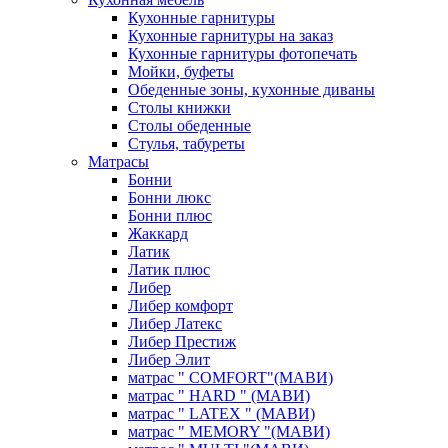
Кухонные гарнитуры
Кухонные гарнитуры на заказ
Кухонные гарнитуры фотопечать
Мойки, буфеты
Обеденные зоны, кухонные диваны
Столы книжки
Столы обеденные
Стулья, табуреты
Матрасы
Бонни
Бонни люкс
Бонни плюс
Жаккард
Латик
Латик плюс
Либер
Либер комфорт
Либер Латекс
Либер Престиж
Либер Элит
матрас " COMFORT"(МАВИ)
матрас " HARD " (МАВИ)
матрас " LATEX " (МАВИ)
матрас " MEMORY "(МАВИ)