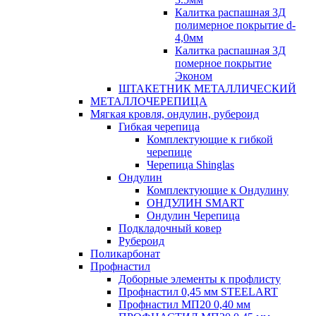
Калитка распашная 3Д
полимерное покрытие d-
4,0мм
Калитка распашная 3Д
померное покрытие
Эконом
ШТАКЕТНИК МЕТАЛЛИЧЕСКИЙ
МЕТАЛЛОЧЕРЕПИЦА
Мягкая кровля, ондулин, рубероид
Гибкая черепица
Комплектующие к гибкой
черепице
Черепица Shinglas
Ондулин
Комплектующие к Ондулину
ОНДУЛИН SMART
Ондулин Черепица
Подкладочный ковер
Рубероид
Поликарбонат
Профнастил
Доборные элементы к профлисту
Профнастил 0,45 мм STEELART
Профнастил МП20 0,40 мм