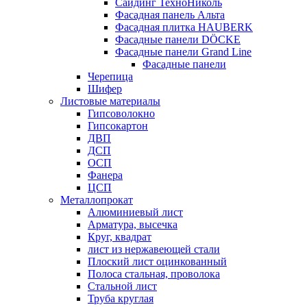
Сайдинг ТехноНиколь
Фасадная панель Альта
Фасадная плитка HAUBERK
Фасадные панели DÖCKE
Фасадные панели Grand Line
Фасадные панели
Черепица
Шифер
Листовые материалы
Гипсоволокно
Гипсокартон
ДВП
ДСП
ОСП
Фанера
ЦСП
Металлопрокат
Алюминиевый лист
Арматура, высечка
Круг, квадрат
лист из нержавеющей стали
Плоский лист оцинкованный
Полоса стальная, проволока
Стальной лист
Труба круглая