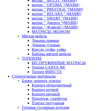
матрас " MULTI "(МАВИ)
матрас " OPTIMA "(МАВИ)
матрас " PRESTIGE "(МАВИ)
матрас " RELAKS " (МАВИ)
матрас " SMART "(МАВИ)
матрас " Джерси "(МАВИ)
матрас " Фэмили" (МАВИ)
МАТРАСЫ ЭКОНОМ
Мягкая мебель
Диваны прямые
Диваны угловые
Кресла, пуфы, софы
Наборы мягкой мебели
ТОППЕРЫ
БЕСПРУЖИННЫЕ МАТРАСЫ
Топпер САНТА ФЕ
Топпер ФИЕСТА
Строительные материалы
Блоки, кирпич. плитка
Кирпич облицовочный
Кирпич печной
Кирпич рядовой
Пеноблок, газобетон
Плитка тротуарная
Готовые столярные изделия