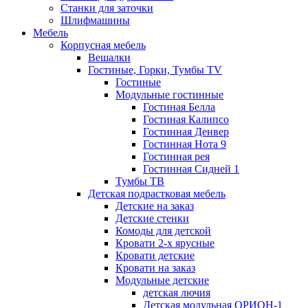
Станки для заточки
Шлифмашины
Мебель
Корпусная мебель
Вешалки
Гостиные, Горки, Тумбы TV
Гостиные
Модульные гостинные
Гостиная Белла
Гостиная Калипсо
Гостинная Денвер
Гостинная Нота 9
Гостинная рея
Гостинная Сидней 1
Тумбы ТВ
Детская подрастковая мебель
Детские на заказ
Детские стенки
Комоды для детской
Кровати 2-х ярусные
Кровати детские
Кровати на заказ
Модульные детские
детская лючия
Детская модульная ОРИОН-1