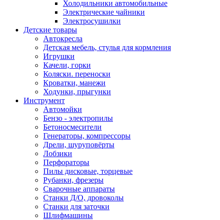
Холодильники автомобильные
Электрические чайники
Электросушилки
Детские товары
Автокресла
Детская мебель, стулья для кормления
Игрушки
Качели, горки
Коляски. переноски
Кроватки, манежи
Ходунки, прыгунки
Инструмент
Автомойки
Бензо - электропилы
Бетоносмесители
Генераторы, компрессоры
Дрели, шуруповёрты
Лобзики
Перфораторы
Пилы дисковые, торцевые
Рубанки, фрезеры
Сварочные аппараты
Станки Д/О, дровоколы
Станки для заточки
Шлифмашины