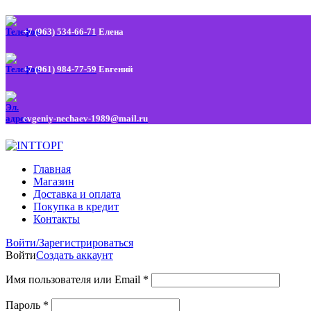
+7 (963) 534-66-71
Елена
+7 (961) 984-77-59
Евгений
evgeniy-nechaev-1989@mail.ru
Главная
Магазин
Доставка и оплата
Покупка в кредит
Контакты
Войти/Зарегистрироваться
Войти
Создать аккаунт
Имя пользователя или Email
*
Пароль
*