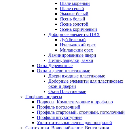
Шале мореный
Шале серый
Эмалит белый
Ясень белый
Ясень золотой
Ясень коричневый
Доборные элементы ПВХ
Дуб беленый
Итальянский орех
Миланский орех
Ламинированные двери
Петли, защелки, замки
Окна Деревянные
Окна и двери пластиковые
Двери входные пластиковые
Доборные элементы для пластиковых
окон и дверей
Окна Пластиковые
Профиля, подвесы
Подвесы, Комплектующие к профилю
Профиль потолочный
Профиль стартовый, стоечный, потолочный
Профиля штукатурные
Уплотнительные ленты для профилей
Сантехника, Водоснабжение, Вентиляция