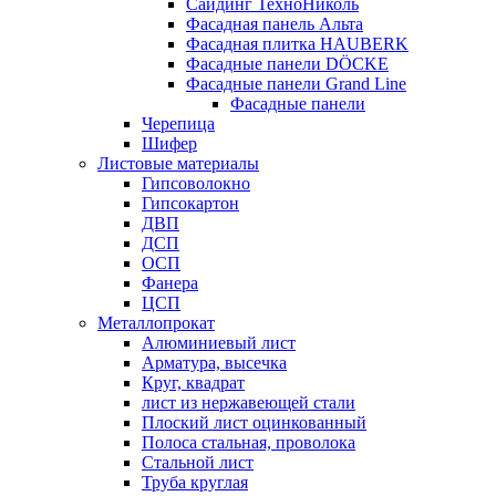
Сайдинг ТехноНиколь
Фасадная панель Альта
Фасадная плитка HAUBERK
Фасадные панели DÖCKE
Фасадные панели Grand Line
Фасадные панели
Черепица
Шифер
Листовые материалы
Гипсоволокно
Гипсокартон
ДВП
ДСП
ОСП
Фанера
ЦСП
Металлопрокат
Алюминиевый лист
Арматура, высечка
Круг, квадрат
лист из нержавеющей стали
Плоский лист оцинкованный
Полоса стальная, проволока
Стальной лист
Труба круглая