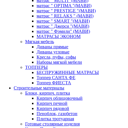
матрас " MULTI "(МАВИ)
матрас " OPTIMA "(МАВИ)
матрас " PRESTIGE "(МАВИ)
матрас " RELAKS " (МАВИ)
матрас " SMART "(МАВИ)
матрас " Джерси "(МАВИ)
матрас " Фэмили" (МАВИ)
МАТРАСЫ ЭКОНОМ
Мягкая мебель
Диваны прямые
Диваны угловые
Кресла, пуфы, софы
Наборы мягкой мебели
ТОППЕРЫ
БЕСПРУЖИННЫЕ МАТРАСЫ
Топпер САНТА ФЕ
Топпер ФИЕСТА
Строительные материалы
Блоки, кирпич. плитка
Кирпич облицовочный
Кирпич печной
Кирпич рядовой
Пеноблок, газобетон
Плитка тротуарная
Готовые столярные изделия