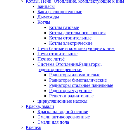
Котлы, Печи, Отопление, комплектующие к ним
Байпасы
Баки расширительные
Дымоходы
Котлы
Котлы газовые
Котлы длительного горения
Котлы отопительные
Котлы электрические
Печи банные и комплектующие к ним
Печи отопительные
Печное литьё
Система Отопления,Радиаторы,
радиаторные решетки
Радиаторы алюминиевые
Радиаторы биметаллические
Радиаторы стальные панельные
Радиаторы чугунные
Решетки радиаторные
циркуляционные насосы
Краска, эмали
Краска на водной основе
Эмали антикоррозионные
Эмали для пола
Крепёж