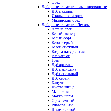
Орех
Доборные элементы ламинированные
Дуб паллада
Итальянский орех
Миланский орех
Доборные элементы Леском
Астана грей
Белый глянец
Белый софт
Бетон серый
Бетон снежный
Бодега натуральная
Вяз каньон
Грей
Дуб арктика
Дуб пацифика
Дуб пепельный
Дуб серый
Капучино
Лиственница
Магнолия
Мокко шарм
Орех темный
Ривьера Айс
Шале золотой