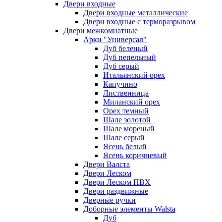
Двери входные
Двери входные металлические
Двери входные с терморазрывом
Двери межкомнатные
Арки "Универсал"
Дуб беленый
Дуб пепельный
Дуб серый
Итальянский орех
Капучино
Лиственница
Миланский орех
Орех темный
Шале золотой
Шале мореный
Шале серый
Ясень белый
Ясень коричневый
Двери Валста
Двери Леском
Двери Леском ПВХ
Двери раздвижные
Дверные ручки
Доборные элементы Walsta
Дуб