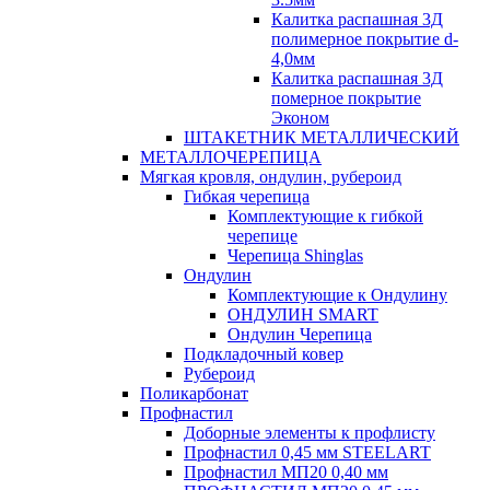
Калитка распашная 3Д
полимерное покрытие d-
4,0мм
Калитка распашная 3Д
померное покрытие
Эконом
ШТАКЕТНИК МЕТАЛЛИЧЕСКИЙ
МЕТАЛЛОЧЕРЕПИЦА
Мягкая кровля, ондулин, рубероид
Гибкая черепица
Комплектующие к гибкой
черепице
Черепица Shinglas
Ондулин
Комплектующие к Ондулину
ОНДУЛИН SMART
Ондулин Черепица
Подкладочный ковер
Рубероид
Поликарбонат
Профнастил
Доборные элементы к профлисту
Профнастил 0,45 мм STEELART
Профнастил МП20 0,40 мм