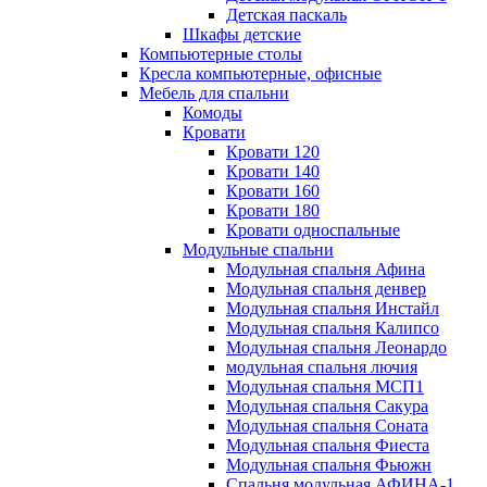
Детская паскаль
Шкафы детские
Компьютерные столы
Кресла компьютерные, офисные
Мебель для спальни
Комоды
Кровати
Кровати 120
Кровати 140
Кровати 160
Кровати 180
Кровати односпальные
Модульные спальни
Модульная спальня Афина
Модульная спальня денвер
Модульная спальня Инстайл
Модульная спальня Калипсо
Модульная спальня Леонардо
модульная спальня лючия
Модульная спальня МСП1
Модульная спальня Сакура
Модульная спальня Соната
Модульная спальня Фиеста
Модульная спальня Фьюжн
Спальня модульная АФИНА-1