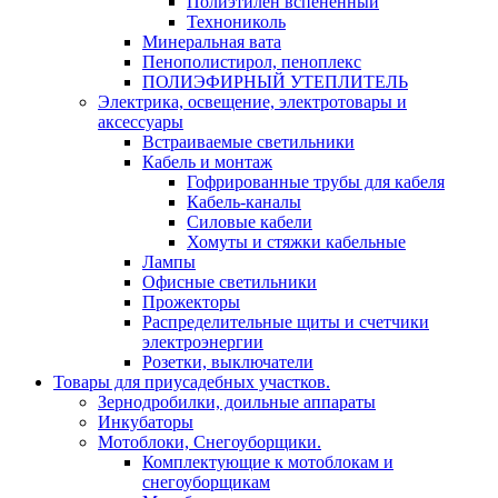
Полиэтилен вспененный
Технониколь
Минеральная вата
Пенополистирол, пеноплекс
ПОЛИЭФИРНЫЙ УТЕПЛИТЕЛЬ
Электрика, освещение, электротовары и
аксессуары
Встраиваемые светильники
Кабель и монтаж
Гофрированные трубы для кабеля
Кабель-каналы
Силовые кабели
Хомуты и стяжки кабельные
Лампы
Офисные светильники
Прожекторы
Распределительные щиты и счетчики
электроэнергии
Розетки, выключатели
Товары для приусадебных участков.
Зернодробилки, доильные аппараты
Инкубаторы
Мотоблоки, Снегоуборщики.
Комплектующие к мотоблокам и
снегоуборщикам