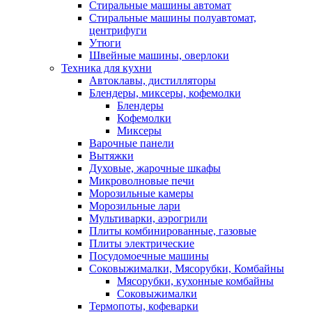
Стиральные машины автомат
Стиральные машины полуавтомат,
центрифуги
Утюги
Швейные машины, оверлоки
Техника для кухни
Автоклавы, дистилляторы
Блендеры, миксеры, кофемолки
Блендеры
Кофемолки
Миксеры
Варочные панели
Вытяжки
Духовые, жарочные шкафы
Микроволновые печи
Морозильные камеры
Морозильные лари
Мультиварки, аэрогрили
Плиты комбинированные, газовые
Плиты электрические
Посудомоечные машины
Соковыжималки, Мясорубки, Комбайны
Мясорубки, кухонные комбайны
Соковыжималки
Термопоты, кофеварки