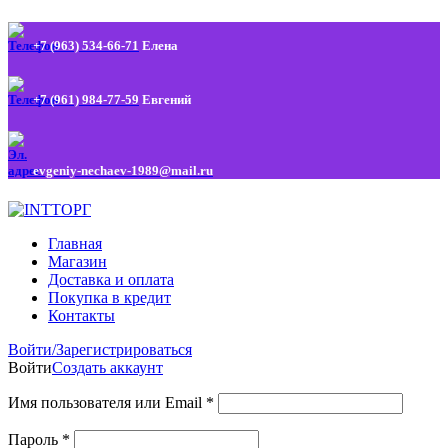
+7 (963) 534-66-71
Елена
+7 (961) 984-77-59
Евгений
evgeniy-nechaev-1989@mail.ru
Главная
Магазин
Доставка и оплата
Покупка в кредит
Контакты
Войти/Зарегистрироваться
Войти
Создать аккаунт
Имя пользователя или Email
*
Пароль
*