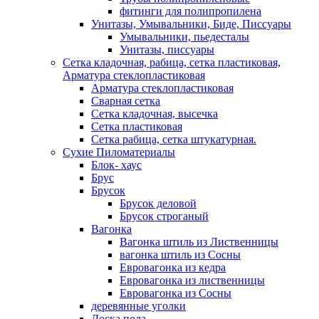
фитинги для полипропилена
Унитазы, Умывальники, Биде, Писсуары
Умывальники, пьедесталы
Унитазы, писсуары
Сетка кладочная, рабица, сетка пластиковая,
Арматура стеклопластиковая
Арматура стеклопластиковая
Сварная сетка
Сетка кладочная, высечка
Сетка пластиковая
Сетка рабица, сетка штукатурная.
Сухие Пиломатериалы
Блок- хаус
Брус
Брусок
Брусок деловой
Брусок строганый
Вагонка
Вагонка штиль из Лиственницы
вагонка штиль из Сосны
Евровагонка из кедра
Евровагонка из лиственницы
Евровагонка из Сосны
деревянные уголки
Доска пола