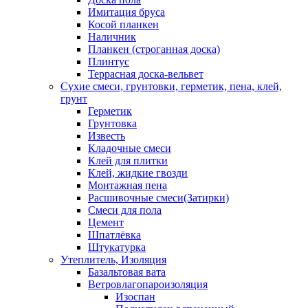
Имитация бруса
Косой планкен
Наличник
Планкен (строганная доска)
Плинтус
Террасная доска-вельвет
Сухие смеси, грунтовки, герметик, пена, клей,
грунт
Герметик
Грунтовка
Известь
Кладочные смеси
Клей для плитки
Клей, жидкие гвозди
Монтажная пена
Расшивочные смеси(Затирки)
Смеси для пола
Цемент
Шпатлёвка
Штукатурка
Утеплитель, Изоляция
Базальтовая вата
Ветровлагопароизоляция
Изоспан