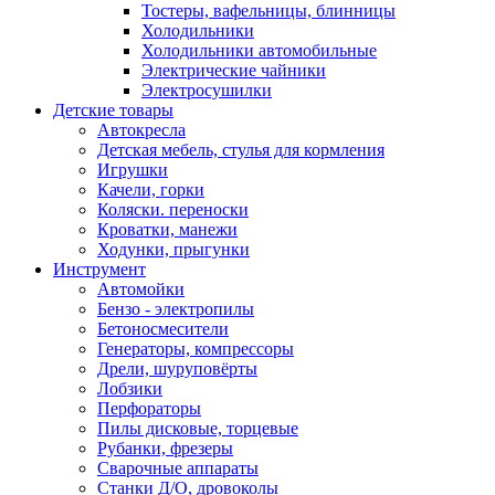
Тостеры, вафельницы, блинницы
Холодильники
Холодильники автомобильные
Электрические чайники
Электросушилки
Детские товары
Автокресла
Детская мебель, стулья для кормления
Игрушки
Качели, горки
Коляски. переноски
Кроватки, манежи
Ходунки, прыгунки
Инструмент
Автомойки
Бензо - электропилы
Бетоносмесители
Генераторы, компрессоры
Дрели, шуруповёрты
Лобзики
Перфораторы
Пилы дисковые, торцевые
Рубанки, фрезеры
Сварочные аппараты
Станки Д/О, дровоколы