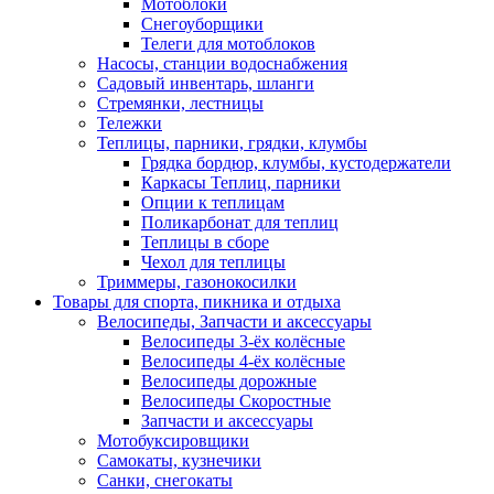
Мотоблоки
Снегоуборщики
Телеги для мотоблоков
Насосы, станции водоснабжения
Садовый инвентарь, шланги
Стремянки, лестницы
Тележки
Теплицы, парники, грядки, клумбы
Грядка бордюр, клумбы, кустодержатели
Каркасы Теплиц, парники
Опции к теплицам
Поликарбонат для теплиц
Теплицы в сборе
Чехол для теплицы
Триммеры, газонокосилки
Товары для спорта, пикника и отдыха
Велосипеды, Запчасти и аксессуары
Велосипеды 3-ёх колёсные
Велосипеды 4-ёх колёсные
Велосипеды дорожные
Велосипеды Скоростные
Запчасти и аксессуары
Мотобуксировщики
Самокаты, кузнечики
Санки, снегокаты