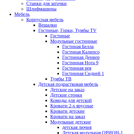
Станки для заточки
Шлифмашины
Мебель
Корпусная мебель
Вешалки
Гостиные, Горки, Тумбы TV
Гостиные
Модульные гостинные
Гостиная Белла
Гостиная Калипсо
Гостинная Денвер
Гостинная Нота 9
Гостинная рея
Гостинная Сидней 1
Тумбы ТВ
Детская подрастковая мебель
Детские на заказ
Детские стенки
Комоды для детской
Кровати 2-х ярусные
Кровати детские
Кровати на заказ
Модульные детские
детская лючия
Детская модульная ОРИОН-1