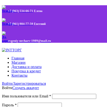
+7 (963) 534-66-71
Елена
+7 (961) 984-77-59
Евгений
evgeniy-nechaev-1989@mail.ru
Главная
Магазин
Доставка и оплата
Покупка в кредит
Контакты
Войти/Зарегистрироваться
Войти
Создать аккаунт
Имя пользователя или Email
*
Пароль
*