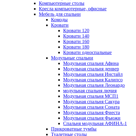
Компьютерные столы
Кресла компьютерные, офисные
Мебель для спальни
Комоды
Кровати
Кровати 120
Кровати 140
Кровати 160
Кровати 180
Кровати односпальные
Модульные спальни
Модульная спальня Афина
Модульная спальня денвер
Модульная спальня Инстайл
Модульная спальня Калипсо
Модульная спальня Леонардо
модульная спальня лючия
Модульная спальня МСП1
Модульная спальня Сакура
Модульная спальня Соната
Модульная спальня Фиеста
Модульная спальня Фьюжн
Спальня модульная АФИНА-1
Прикроватные тумбы
Туалетные столы