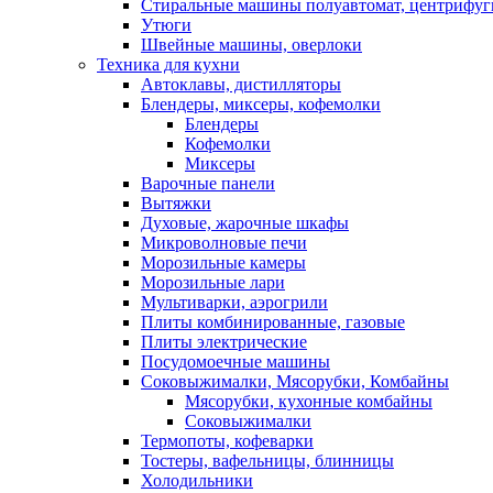
Стиральные машины полуавтомат, центрифуг
Утюги
Швейные машины, оверлоки
Техника для кухни
Автоклавы, дистилляторы
Блендеры, миксеры, кофемолки
Блендеры
Кофемолки
Миксеры
Варочные панели
Вытяжки
Духовые, жарочные шкафы
Микроволновые печи
Морозильные камеры
Морозильные лари
Мультиварки, аэрогрили
Плиты комбинированные, газовые
Плиты электрические
Посудомоечные машины
Соковыжималки, Мясорубки, Комбайны
Мясорубки, кухонные комбайны
Соковыжималки
Термопоты, кофеварки
Тостеры, вафельницы, блинницы
Холодильники