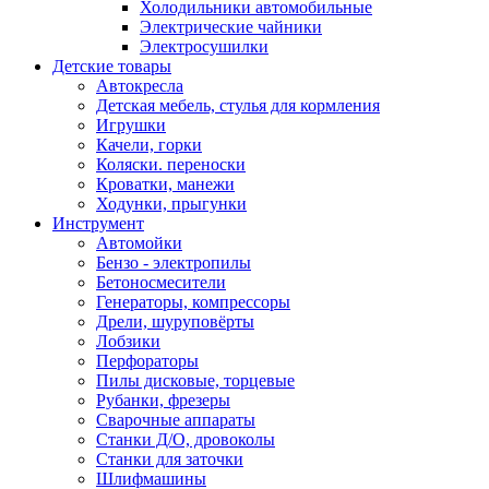
Холодильники автомобильные
Электрические чайники
Электросушилки
Детские товары
Автокресла
Детская мебель, стулья для кормления
Игрушки
Качели, горки
Коляски. переноски
Кроватки, манежи
Ходунки, прыгунки
Инструмент
Автомойки
Бензо - электропилы
Бетоносмесители
Генераторы, компрессоры
Дрели, шуруповёрты
Лобзики
Перфораторы
Пилы дисковые, торцевые
Рубанки, фрезеры
Сварочные аппараты
Станки Д/О, дровоколы
Станки для заточки
Шлифмашины