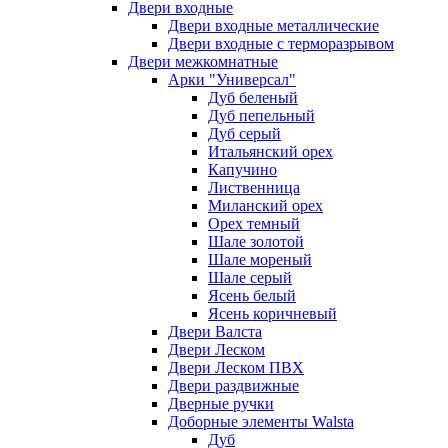
Двери входные
Двери входные металлические
Двери входные с терморазрывом
Двери межкомнатные
Арки "Универсал"
Дуб беленый
Дуб пепельный
Дуб серый
Итальянский орех
Капучино
Лиственница
Миланский орех
Орех темный
Шале золотой
Шале мореный
Шале серый
Ясень белый
Ясень коричневый
Двери Валста
Двери Леском
Двери Леском ПВХ
Двери раздвижные
Дверные ручки
Доборные элементы Walsta
Дуб