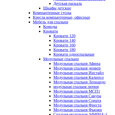
Детская паскаль
Шкафы детские
Компьютерные столы
Кресла компьютерные, офисные
Мебель для спальни
Комоды
Кровати
Кровати 120
Кровати 140
Кровати 160
Кровати 180
Кровати односпальные
Модульные спальни
Модульная спальня Афина
Модульная спальня денвер
Модульная спальня Инстайл
Модульная спальня Калипсо
Модульная спальня Леонардо
модульная спальня лючия
Модульная спальня МСП1
Модульная спальня Сакура
Модульная спальня Соната
Модульная спальня Фиеста
Модульная спальня Фьюжн
Спальня модульная АФИНА-1