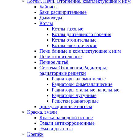
Котлы, Печи, Отопление, комплектующие к ним
Байпасы
Баки расширительные
Дымоходы
Котлы
Котлы газовые
Котлы длительного горения
Котлы отопительные
Котлы электрические
Печи банные и комплектующие к ним
Печи отопительные
Печное литьё
Система Отопления,Радиаторы,
радиаторные решетки
Радиаторы алюминиевые
Радиаторы биметаллические
Радиаторы стальные панельные
Радиаторы чугунные
Решетки радиаторные
циркуляционные насосы
Краска, эмали
Краска на водной основе
Эмали антикоррозионные
Эмали для пола
Крепёж