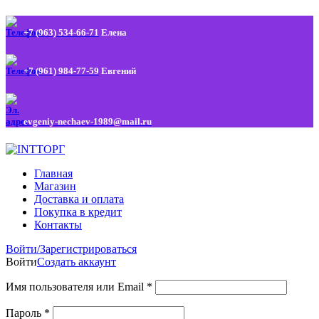
+7 (963) 534-66-71
Елена
+7 (961) 984-77-59
Евгений
evgeniy-nechaev-1989@mail.ru
Главная
Магазин
Доставка и оплата
Покупка в кредит
Контакты
Войти/Зарегистрироваться
Войти
Создать аккаунт
Имя пользователя или Email
*
Пароль
*