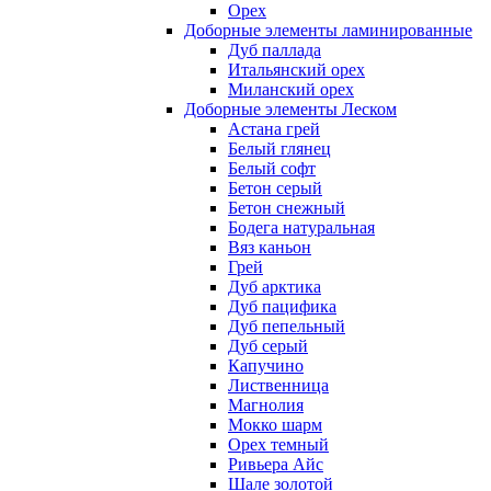
Орех
Доборные элементы ламинированные
Дуб паллада
Итальянский орех
Миланский орех
Доборные элементы Леском
Астана грей
Белый глянец
Белый софт
Бетон серый
Бетон снежный
Бодега натуральная
Вяз каньон
Грей
Дуб арктика
Дуб пацифика
Дуб пепельный
Дуб серый
Капучино
Лиственница
Магнолия
Мокко шарм
Орех темный
Ривьера Айс
Шале золотой