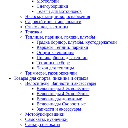
Мотоблоки
Снегоуборщики
Телеги для мотоблоков
Насосы, станции водоснабжения
Садовый инвентарь, шланги
Стремянки, лестницы
Тележки
Теплицы, парники, грядки, клумбы
Грядка бордюр, клумбы, кустодержатели
Каркасы Теплиц, парники
Опции к теплицам
Поликарбонат для теплиц
Теплицы в сборе
Чехол для теплицы
Триммеры, газонокосилки
Товары для спорта, пикника и отдыха
Велосипеды, Запчасти и аксессуары
Велосипеды 3-ёх колёсные
Велосипеды 4-ёх колёсные
Велосипеды дорожные
Велосипеды Скоростные
Запчасти и аксессуары
Мотобуксировщики
Самокаты, кузнечики
Санки, снегокаты