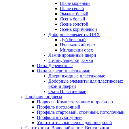
Шале мореный
Шале серый
Эмалит белый
Ясень белый
Ясень золотой
Ясень коричневый
Доборные элементы ПВХ
Дуб беленый
Итальянский орех
Миланский орех
Ламинированные двери
Петли, защелки, замки
Окна Деревянные
Окна и двери пластиковые
Двери входные пластиковые
Доборные элементы для пластиковых
окон и дверей
Окна Пластиковые
Профиля, подвесы
Подвесы, Комплектующие к профилю
Профиль потолочный
Профиль стартовый, стоечный, потолочный
Профиля штукатурные
Уплотнительные ленты для профилей
Сантехника, Водоснабжение, Вентиляция