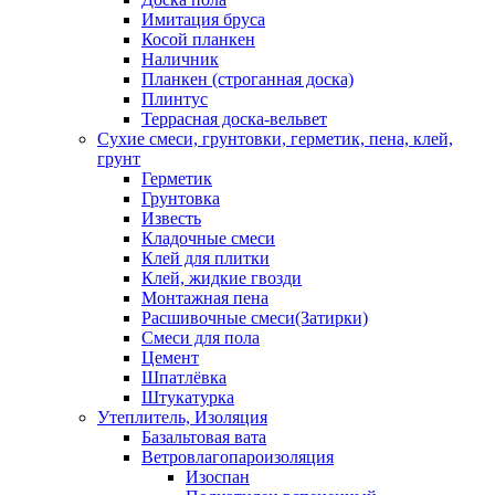
Имитация бруса
Косой планкен
Наличник
Планкен (строганная доска)
Плинтус
Террасная доска-вельвет
Сухие смеси, грунтовки, герметик, пена, клей,
грунт
Герметик
Грунтовка
Известь
Кладочные смеси
Клей для плитки
Клей, жидкие гвозди
Монтажная пена
Расшивочные смеси(Затирки)
Смеси для пола
Цемент
Шпатлёвка
Штукатурка
Утеплитель, Изоляция
Базальтовая вата
Ветровлагопароизоляция
Изоспан