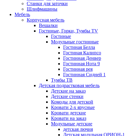
Станки для заточки
Шлифмашины
Мебель
Корпусная мебель
Вешалки
Гостиные, Горки, Тумбы TV
Гостиные
Модульные гостинные
Гостиная Белла
Гостиная Калипсо
Гостинная Денвер
Гостинная Нота 9
Гостинная рея
Гостинная Сидней 1
Тумбы ТВ
Детская подрастковая мебель
Детские на заказ
Детские стенки
Комоды для детской
Кровати 2-х ярусные
Кровати детские
Кровати на заказ
Модульные детские
детская лючия
Детская модульная ОРИОН-1