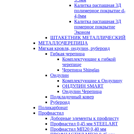
Калитка распашная 3Д
полимерное покрытие d-
4,0мм
Калитка распашная 3Д
померное покрытие
Эконом
ШТАКЕТНИК МЕТАЛЛИЧЕСКИЙ
МЕТАЛЛОЧЕРЕПИЦА
Мягкая кровля, ондулин, рубероид
Гибкая черепица
Комплектующие к гибкой
черепице
Черепица Shinglas
Ондулин
Комплектующие к Ондулину
ОНДУЛИН SMART
Ондулин Черепица
Подкладочный ковер
Рубероид
Поликарбонат
Профнастил
Доборные элементы к профлисту
Профнастил 0,45 мм STEELART
Профнастил МП20 0,40 мм