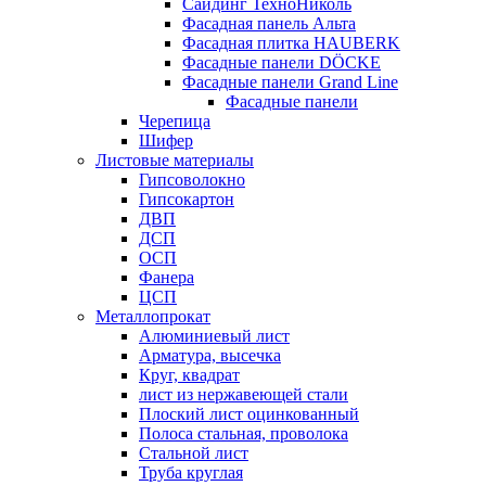
Сайдинг ТехноНиколь
Фасадная панель Альта
Фасадная плитка HAUBERK
Фасадные панели DÖCKE
Фасадные панели Grand Line
Фасадные панели
Черепица
Шифер
Листовые материалы
Гипсоволокно
Гипсокартон
ДВП
ДСП
ОСП
Фанера
ЦСП
Металлопрокат
Алюминиевый лист
Арматура, высечка
Круг, квадрат
лист из нержавеющей стали
Плоский лист оцинкованный
Полоса стальная, проволока
Стальной лист
Труба круглая