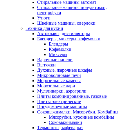
Стиральные машины автомат
Стиральные машины полуавтомат,
центрифуги
Утюги
Швейные машины, оверлоки
Техника для кухни
Автоклавы, дистилляторы
Блендеры, миксеры, кофемолки
Блендеры
Кофемолки
Миксеры
Варочные панели
Вытяжки
Духовые, жарочные шкафы
Микроволновые печи
Морозильные камеры
Морозильные лари
Мультиварки, аэрогрили
Плиты комбинированные, газовые
Плиты электрические
Посудомоечные машины
Соковыжималки, Мясорубки, Комбайны
Мясорубки, кухонные комбайны
Соковыжималки
Термопоты, кофеварки