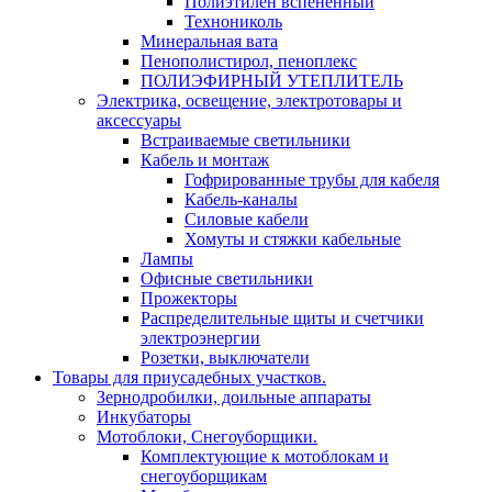
Полиэтилен вспененный
Технониколь
Минеральная вата
Пенополистирол, пеноплекс
ПОЛИЭФИРНЫЙ УТЕПЛИТЕЛЬ
Электрика, освещение, электротовары и
аксессуары
Встраиваемые светильники
Кабель и монтаж
Гофрированные трубы для кабеля
Кабель-каналы
Силовые кабели
Хомуты и стяжки кабельные
Лампы
Офисные светильники
Прожекторы
Распределительные щиты и счетчики
электроэнергии
Розетки, выключатели
Товары для приусадебных участков.
Зернодробилки, доильные аппараты
Инкубаторы
Мотоблоки, Снегоуборщики.
Комплектующие к мотоблокам и
снегоуборщикам