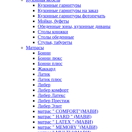
Кухонные гарнитуры
Кухонные гарнитуры на заказ
Кухонные гарнитуры фотопечать
Мойки, буфеты
Обеденные зоны, кухонные диваны
Столы книжки
Столы обеденные
Стулья, табуреты
Матрасы
Бонни
Бонни люкс
Бонни плюс
Жаккард
Латик
Латик плюс
Либер
Либер комфорт
Либер Латекс
Либер Престиж
Либер Элит
матрас " COMFORT"(МАВИ)
матрас " HARD " (МАВИ)
матрас " LATEX " (МАВИ)
матрас " MEMORY "(МАВИ)