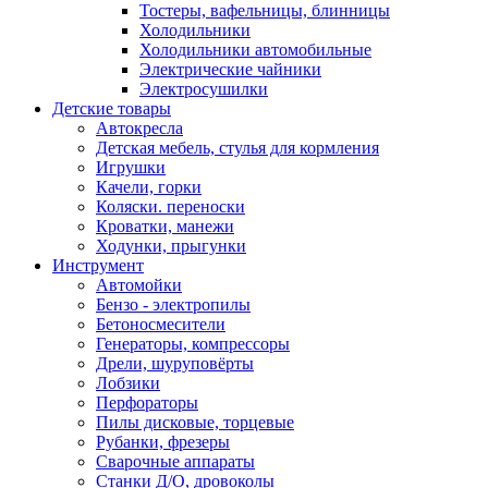
Тостеры, вафельницы, блинницы
Холодильники
Холодильники автомобильные
Электрические чайники
Электросушилки
Детские товары
Автокресла
Детская мебель, стулья для кормления
Игрушки
Качели, горки
Коляски. переноски
Кроватки, манежи
Ходунки, прыгунки
Инструмент
Автомойки
Бензо - электропилы
Бетоносмесители
Генераторы, компрессоры
Дрели, шуруповёрты
Лобзики
Перфораторы
Пилы дисковые, торцевые
Рубанки, фрезеры
Сварочные аппараты
Станки Д/О, дровоколы