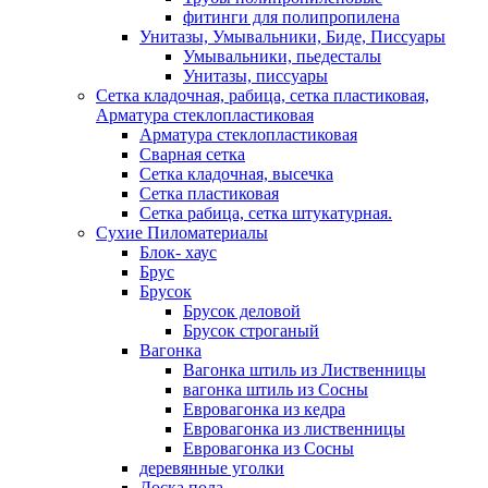
фитинги для полипропилена
Унитазы, Умывальники, Биде, Писсуары
Умывальники, пьедесталы
Унитазы, писсуары
Сетка кладочная, рабица, сетка пластиковая,
Арматура стеклопластиковая
Арматура стеклопластиковая
Сварная сетка
Сетка кладочная, высечка
Сетка пластиковая
Сетка рабица, сетка штукатурная.
Сухие Пиломатериалы
Блок- хаус
Брус
Брусок
Брусок деловой
Брусок строганый
Вагонка
Вагонка штиль из Лиственницы
вагонка штиль из Сосны
Евровагонка из кедра
Евровагонка из лиственницы
Евровагонка из Сосны
деревянные уголки
Доска пола