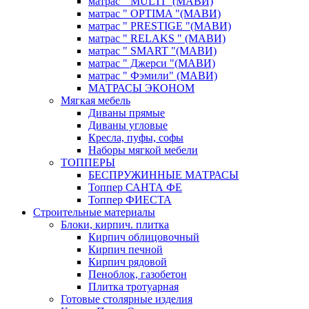
матрас " MULTI "(МАВИ)
матрас " OPTIMA "(МАВИ)
матрас " PRESTIGE "(МАВИ)
матрас " RELAKS " (МАВИ)
матрас " SMART "(МАВИ)
матрас " Джерси "(МАВИ)
матрас " Фэмили" (МАВИ)
МАТРАСЫ ЭКОНОМ
Мягкая мебель
Диваны прямые
Диваны угловые
Кресла, пуфы, софы
Наборы мягкой мебели
ТОППЕРЫ
БЕСПРУЖИННЫЕ МАТРАСЫ
Топпер САНТА ФЕ
Топпер ФИЕСТА
Строительные материалы
Блоки, кирпич. плитка
Кирпич облицовочный
Кирпич печной
Кирпич рядовой
Пеноблок, газобетон
Плитка тротуарная
Готовые столярные изделия