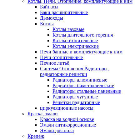
Котлы, Печи, Отопление, комплектующие к ним
Байпасы
Баки расширительные
Дымоходы
Котлы
Котлы газовые
Котлы длительного горения
Котлы отопительные
Котлы электрические
Печи банные и комплектующие к ним
Печи отопительные
Печное литьё
Система Отопления,Радиаторы,
радиаторные решетки
Радиаторы алюминиевые
Радиаторы биметаллические
Радиаторы стальные панельные
Радиаторы чугунные
Решетки радиаторные
циркуляционные насосы
Краска, эмали
Краска на водной основе
Эмали антикоррозионные
Эмали для пола
Крепёж