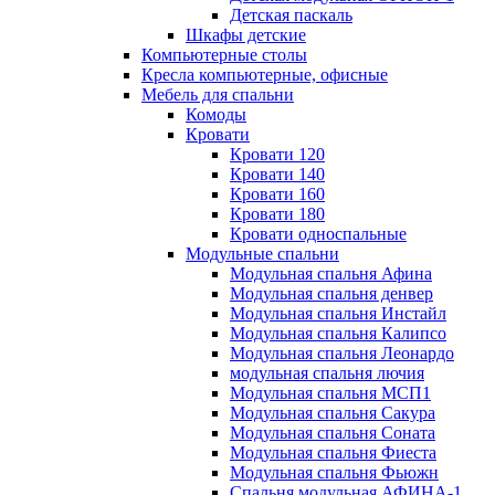
Детская паскаль
Шкафы детские
Компьютерные столы
Кресла компьютерные, офисные
Мебель для спальни
Комоды
Кровати
Кровати 120
Кровати 140
Кровати 160
Кровати 180
Кровати односпальные
Модульные спальни
Модульная спальня Афина
Модульная спальня денвер
Модульная спальня Инстайл
Модульная спальня Калипсо
Модульная спальня Леонардо
модульная спальня лючия
Модульная спальня МСП1
Модульная спальня Сакура
Модульная спальня Соната
Модульная спальня Фиеста
Модульная спальня Фьюжн
Спальня модульная АФИНА-1