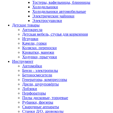
Тостеры, вафельницы, блинницы
Холодильники
Холодильники автомобильные
Электрические чайники
Электросушилки
Детские товары
Автокресла
Детская мебель, стулья для кормления
Игрушки
Качели, горки
Коляски. переноски
Кроватки, манежи
Ходунки, прыгунки
Инструмент
Автомойки
Бензо - электропилы
Бетоносмесители
Генераторы, компрессоры
Дрели, шуруповёрты
Лобзики
Перфораторы
Пилы дисковые, торцевые
Рубанки, фрезеры
Сварочные аппараты
Станки Д/О, дровоколы