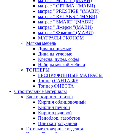
матрас " MULTI "(МАВИ)
матрас " OPTIMA "(МАВИ)
матрас " PRESTIGE "(МАВИ)
матрас " RELAKS " (МАВИ)
матрас " SMART "(МАВИ)
матрас " Джерси "(МАВИ)
матрас " Фэмили" (МАВИ)
МАТРАСЫ ЭКОНОМ
Мягкая мебель
Диваны прямые
Диваны угловые
Кресла, пуфы, софы
Наборы мягкой мебели
ТОППЕРЫ
БЕСПРУЖИННЫЕ МАТРАСЫ
Топпер САНТА ФЕ
Топпер ФИЕСТА
Строительные материалы
Блоки, кирпич. плитка
Кирпич облицовочный
Кирпич печной
Кирпич рядовой
Пеноблок, газобетон
Плитка тротуарная
Готовые столярные изделия