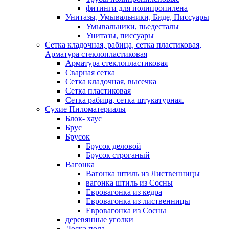
фитинги для полипропилена
Унитазы, Умывальники, Биде, Писсуары
Умывальники, пьедесталы
Унитазы, писсуары
Сетка кладочная, рабица, сетка пластиковая,
Арматура стеклопластиковая
Арматура стеклопластиковая
Сварная сетка
Сетка кладочная, высечка
Сетка пластиковая
Сетка рабица, сетка штукатурная.
Сухие Пиломатериалы
Блок- хаус
Брус
Брусок
Брусок деловой
Брусок строганый
Вагонка
Вагонка штиль из Лиственницы
вагонка штиль из Сосны
Евровагонка из кедра
Евровагонка из лиственницы
Евровагонка из Сосны
деревянные уголки
Доска пола