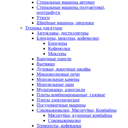
Стиральные машины автомат
Стиральные машины полуавтомат,
центрифуги
Утюги
Швейные машины, оверлоки
Техника для кухни
Автоклавы, дистилляторы
Блендеры, миксеры, кофемолки
Блендеры
Кофемолки
Миксеры
Варочные панели
Вытяжки
Духовые, жарочные шкафы
Микроволновые печи
Морозильные камеры
Морозильные лари
Мультиварки, аэрогрили
Плиты комбинированные, газовые
Плиты электрические
Посудомоечные машины
Соковыжималки, Мясорубки, Комбайны
Мясорубки, кухонные комбайны
Соковыжималки
Термопоты, кофеварки