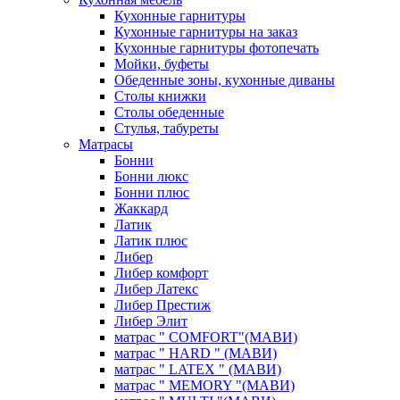
Кухонные гарнитуры
Кухонные гарнитуры на заказ
Кухонные гарнитуры фотопечать
Мойки, буфеты
Обеденные зоны, кухонные диваны
Столы книжки
Столы обеденные
Стулья, табуреты
Матрасы
Бонни
Бонни люкс
Бонни плюс
Жаккард
Латик
Латик плюс
Либер
Либер комфорт
Либер Латекс
Либер Престиж
Либер Элит
матрас " COMFORT"(МАВИ)
матрас " HARD " (МАВИ)
матрас " LATEX " (МАВИ)
матрас " MEMORY "(МАВИ)