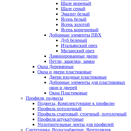
Шале мореный
Шале серый
Эмалит белый
Ясень белый
Ясень золотой
Ясень коричневый
Доборные элементы ПВХ
Дуб беленый
Итальянский орех
Миланский орех
Ламинированные двери
Петли, защелки, замки
Окна Деревянные
Окна и двери пластиковые
Двери входные пластиковые
Доборные элементы для пластиковых
окон и дверей
Окна Пластиковые
Профиля, подвесы
Подвесы, Комплектующие к профилю
Профиль потолочный
Профиль стартовый, стоечный, потолочный
Профиля штукатурные
Уплотнительные ленты для профилей
Сантехника, Водоснабжение, Вентиляция