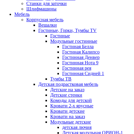
Станки для заточки
Шлифмашины
Мебель
Корпусная мебель
Вешалки
Гостиные, Горки, Тумбы TV
Гостиные
Модульные гостинные
Гостиная Белла
Гостиная Калипсо
Гостинная Денвер
Гостинная Нота 9
Гостинная рея
Гостинная Сидней 1
Тумбы ТВ
Детская подрастковая мебель
Детские на заказ
Детские стенки
Комоды для детской
Кровати 2-х ярусные
Кровати детские
Кровати на заказ
Модульные детские
детская лючия
Детская модульная ОРИОН-1