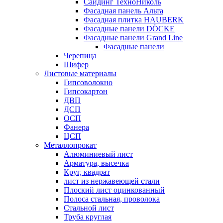
Сайдинг ТехноНиколь
Фасадная панель Альта
Фасадная плитка HAUBERK
Фасадные панели DÖCKE
Фасадные панели Grand Line
Фасадные панели
Черепица
Шифер
Листовые материалы
Гипсоволокно
Гипсокартон
ДВП
ДСП
ОСП
Фанера
ЦСП
Металлопрокат
Алюминиевый лист
Арматура, высечка
Круг, квадрат
лист из нержавеющей стали
Плоский лист оцинкованный
Полоса стальная, проволока
Стальной лист
Труба круглая