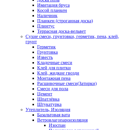
Имитация бруса
Косой планкен
Наличник
Планкен (строганная доска)
Плинтус
Террасная доска-вельвет
Сухие смеси, грунтовки, герметик, пена, клей,
грунт
Герметик
Грунтовка
Известь
Кладочные смеси
Клей для плитки
Клей, жидкие гвозди
Монтажная пена
Расшивочные смеси(Затирки)
Смеси для пола
Цемент
Шпатлёвка
Штукатурка
Утеплитель, Изоляция
Базальтовая вата
Ветровлагопароизоляция
Изоспан