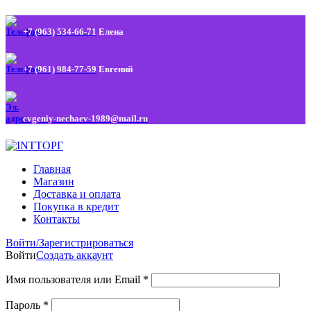
+7 (963) 534-66-71
Елена
+7 (961) 984-77-59
Евгений
evgeniy-nechaev-1989@mail.ru
Главная
Магазин
Доставка и оплата
Покупка в кредит
Контакты
Войти/Зарегистрироваться
Войти
Создать аккаунт
Имя пользователя или Email
*
Пароль
*