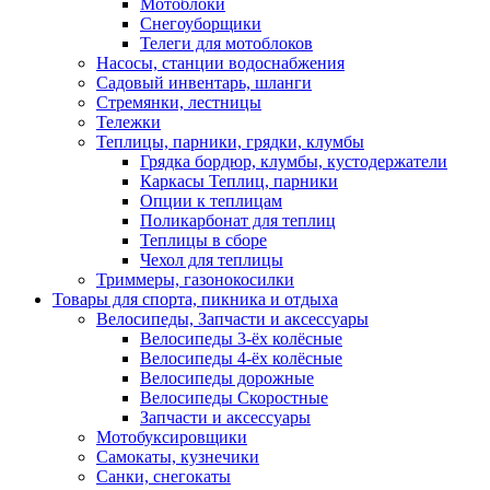
Мотоблоки
Снегоуборщики
Телеги для мотоблоков
Насосы, станции водоснабжения
Садовый инвентарь, шланги
Стремянки, лестницы
Тележки
Теплицы, парники, грядки, клумбы
Грядка бордюр, клумбы, кустодержатели
Каркасы Теплиц, парники
Опции к теплицам
Поликарбонат для теплиц
Теплицы в сборе
Чехол для теплицы
Триммеры, газонокосилки
Товары для спорта, пикника и отдыха
Велосипеды, Запчасти и аксессуары
Велосипеды 3-ёх колёсные
Велосипеды 4-ёх колёсные
Велосипеды дорожные
Велосипеды Скоростные
Запчасти и аксессуары
Мотобуксировщики
Самокаты, кузнечики
Санки, снегокаты