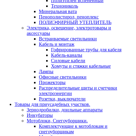
Полиэтилен вспененный
Технониколь
Минеральная вата
Пенополистирол, пеноплекс
ПОЛИЭФИРНЫЙ УТЕПЛИТЕЛЬ
Электрика, освещение, электротовары и
аксессуары
Встраиваемые светильники
Кабель и монтаж
Гофрированные трубы для кабеля
Кабель-каналы
Силовые кабели
Хомуты и стяжки кабельные
Лампы
Офисные светильники
Прожекторы
Распределительные щиты и счетчики
электроэнергии
Розетки, выключатели
Товары для приусадебных участков.
Зернодробилки, доильные аппараты
Инкубаторы
Мотоблоки, Снегоуборщики.
Комплектующие к мотоблокам и
снегоуборщикам