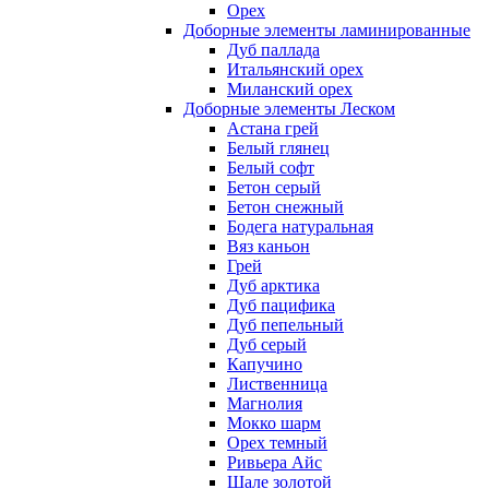
Орех
Доборные элементы ламинированные
Дуб паллада
Итальянский орех
Миланский орех
Доборные элементы Леском
Астана грей
Белый глянец
Белый софт
Бетон серый
Бетон снежный
Бодега натуральная
Вяз каньон
Грей
Дуб арктика
Дуб пацифика
Дуб пепельный
Дуб серый
Капучино
Лиственница
Магнолия
Мокко шарм
Орех темный
Ривьера Айс
Шале золотой