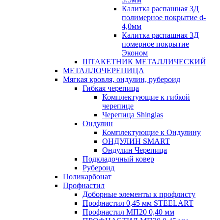
Калитка распашная 3Д
полимерное покрытие d-
4,0мм
Калитка распашная 3Д
померное покрытие
Эконом
ШТАКЕТНИК МЕТАЛЛИЧЕСКИЙ
МЕТАЛЛОЧЕРЕПИЦА
Мягкая кровля, ондулин, рубероид
Гибкая черепица
Комплектующие к гибкой
черепице
Черепица Shinglas
Ондулин
Комплектующие к Ондулину
ОНДУЛИН SMART
Ондулин Черепица
Подкладочный ковер
Рубероид
Поликарбонат
Профнастил
Доборные элементы к профлисту
Профнастил 0,45 мм STEELART
Профнастил МП20 0,40 мм