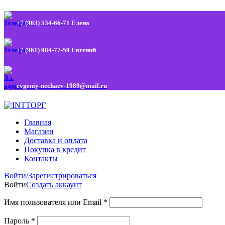
+7 (963) 534-66-71
Елена
+7 (961) 984-77-59
Евгений
evgeniy-nechaev-1989@mail.ru
Главная
Магазин
Доставка и оплата
Покупка в кредит
Контакты
Войти/Зарегистрироваться
Войти
Создать аккаунт
Имя пользователя или Email
*
Пароль
*