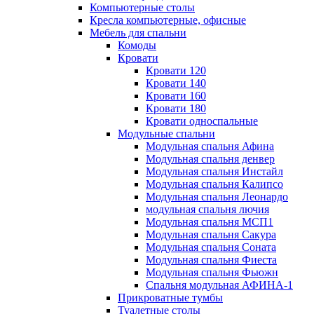
Компьютерные столы
Кресла компьютерные, офисные
Мебель для спальни
Комоды
Кровати
Кровати 120
Кровати 140
Кровати 160
Кровати 180
Кровати односпальные
Модульные спальни
Модульная спальня Афина
Модульная спальня денвер
Модульная спальня Инстайл
Модульная спальня Калипсо
Модульная спальня Леонардо
модульная спальня лючия
Модульная спальня МСП1
Модульная спальня Сакура
Модульная спальня Соната
Модульная спальня Фиеста
Модульная спальня Фьюжн
Спальня модульная АФИНА-1
Прикроватные тумбы
Туалетные столы