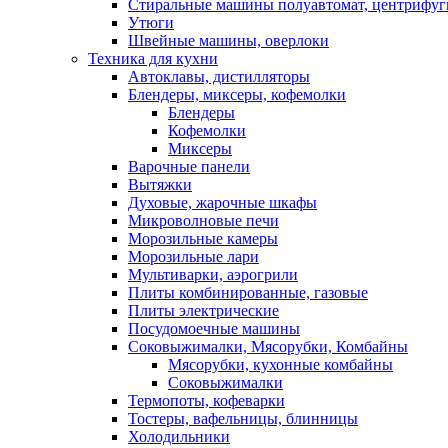
Стиральные машины полуавтомат, центрифуг
Утюги
Швейные машины, оверлоки
Техника для кухни
Автоклавы, дистилляторы
Блендеры, миксеры, кофемолки
Блендеры
Кофемолки
Миксеры
Варочные панели
Вытяжки
Духовые, жарочные шкафы
Микроволновые печи
Морозильные камеры
Морозильные лари
Мультиварки, аэрогрили
Плиты комбинированные, газовые
Плиты электрические
Посудомоечные машины
Соковыжималки, Мясорубки, Комбайны
Мясорубки, кухонные комбайны
Соковыжималки
Термопоты, кофеварки
Тостеры, вафельницы, блинницы
Холодильники