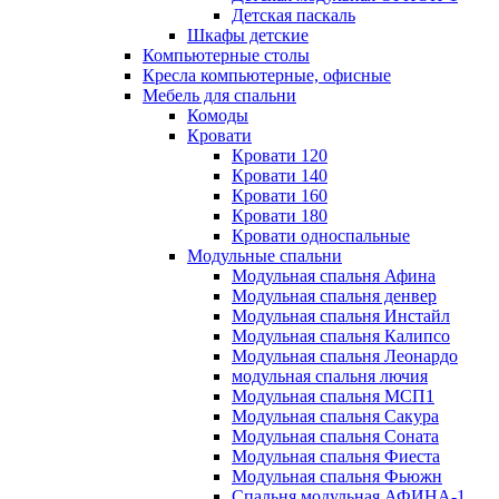
Детская паскаль
Шкафы детские
Компьютерные столы
Кресла компьютерные, офисные
Мебель для спальни
Комоды
Кровати
Кровати 120
Кровати 140
Кровати 160
Кровати 180
Кровати односпальные
Модульные спальни
Модульная спальня Афина
Модульная спальня денвер
Модульная спальня Инстайл
Модульная спальня Калипсо
Модульная спальня Леонардо
модульная спальня лючия
Модульная спальня МСП1
Модульная спальня Сакура
Модульная спальня Соната
Модульная спальня Фиеста
Модульная спальня Фьюжн
Спальня модульная АФИНА-1