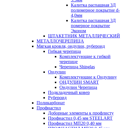
Калитка распашная 3Д
полимерное покрытие d-
4,0мм
Калитка распашная 3Д
померное покрытие
Эконом
ШТАКЕТНИК МЕТАЛЛИЧЕСКИЙ
МЕТАЛЛОЧЕРЕПИЦА
Мягкая кровля, ондулин, рубероид
Гибкая черепица
Комплектующие к гибкой
черепице
Черепица Shinglas
Ондулин
Комплектующие к Ондулину
ОНДУЛИН SMART
Ондулин Черепица
Подкладочный ковер
Рубероид
Поликарбонат
Профнастил
Доборные элементы к профлисту
Профнастил 0,45 мм STEELART
Профнастил МП20 0,40 мм