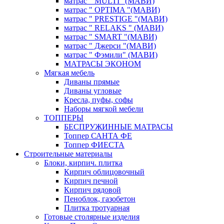
матрас " MULTI "(МАВИ)
матрас " OPTIMA "(МАВИ)
матрас " PRESTIGE "(МАВИ)
матрас " RELAKS " (МАВИ)
матрас " SMART "(МАВИ)
матрас " Джерси "(МАВИ)
матрас " Фэмили" (МАВИ)
МАТРАСЫ ЭКОНОМ
Мягкая мебель
Диваны прямые
Диваны угловые
Кресла, пуфы, софы
Наборы мягкой мебели
ТОППЕРЫ
БЕСПРУЖИННЫЕ МАТРАСЫ
Топпер САНТА ФЕ
Топпер ФИЕСТА
Строительные материалы
Блоки, кирпич. плитка
Кирпич облицовочный
Кирпич печной
Кирпич рядовой
Пеноблок, газобетон
Плитка тротуарная
Готовые столярные изделия