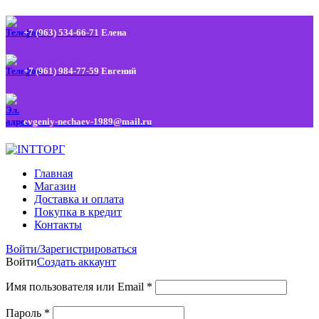
+7 (963) 534-66-71
Елена
+7 (961) 984-77-59
Евгений
evgeniy-nechaev-1989@mail.ru
Главная
Магазин
Доставка и оплата
Покупка в кредит
Контакты
Войти/Зарегистрироваться
Войти
Создать аккаунт
Имя пользователя или Email
*
Пароль
*