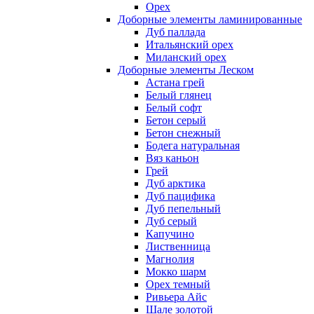
Орех
Доборные элементы ламинированные
Дуб паллада
Итальянский орех
Миланский орех
Доборные элементы Леском
Астана грей
Белый глянец
Белый софт
Бетон серый
Бетон снежный
Бодега натуральная
Вяз каньон
Грей
Дуб арктика
Дуб пацифика
Дуб пепельный
Дуб серый
Капучино
Лиственница
Магнолия
Мокко шарм
Орех темный
Ривьера Айс
Шале золотой