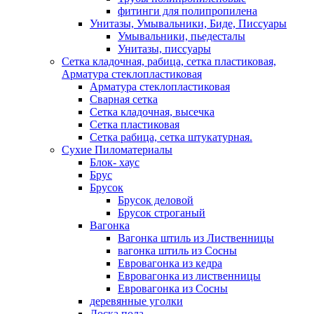
фитинги для полипропилена
Унитазы, Умывальники, Биде, Писсуары
Умывальники, пьедесталы
Унитазы, писсуары
Сетка кладочная, рабица, сетка пластиковая,
Арматура стеклопластиковая
Арматура стеклопластиковая
Сварная сетка
Сетка кладочная, высечка
Сетка пластиковая
Сетка рабица, сетка штукатурная.
Сухие Пиломатериалы
Блок- хаус
Брус
Брусок
Брусок деловой
Брусок строганый
Вагонка
Вагонка штиль из Лиственницы
вагонка штиль из Сосны
Евровагонка из кедра
Евровагонка из лиственницы
Евровагонка из Сосны
деревянные уголки
Доска пола