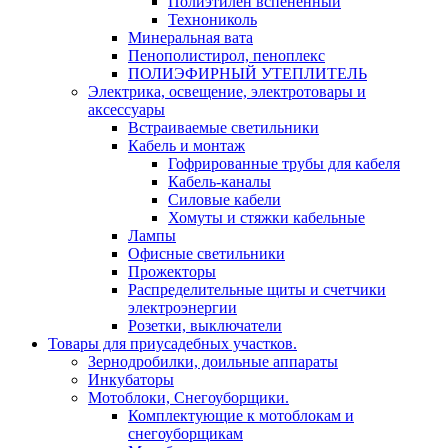
Полиэтилен вспененный
Технониколь
Минеральная вата
Пенополистирол, пеноплекс
ПОЛИЭФИРНЫЙ УТЕПЛИТЕЛЬ
Электрика, освещение, электротовары и
аксессуары
Встраиваемые светильники
Кабель и монтаж
Гофрированные трубы для кабеля
Кабель-каналы
Силовые кабели
Хомуты и стяжки кабельные
Лампы
Офисные светильники
Прожекторы
Распределительные щиты и счетчики
электроэнергии
Розетки, выключатели
Товары для приусадебных участков.
Зернодробилки, доильные аппараты
Инкубаторы
Мотоблоки, Снегоуборщики.
Комплектующие к мотоблокам и
снегоуборщикам