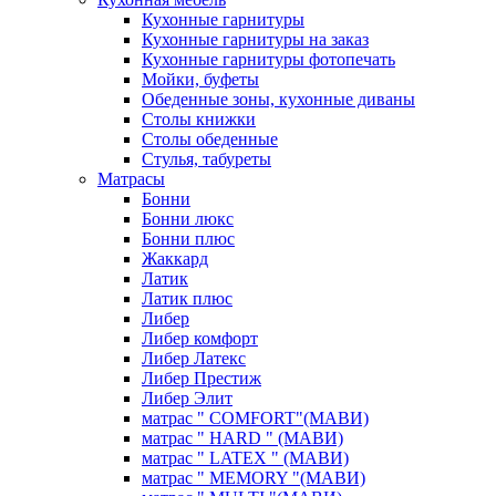
Кухонные гарнитуры
Кухонные гарнитуры на заказ
Кухонные гарнитуры фотопечать
Мойки, буфеты
Обеденные зоны, кухонные диваны
Столы книжки
Столы обеденные
Стулья, табуреты
Матрасы
Бонни
Бонни люкс
Бонни плюс
Жаккард
Латик
Латик плюс
Либер
Либер комфорт
Либер Латекс
Либер Престиж
Либер Элит
матрас " COMFORT"(МАВИ)
матрас " HARD " (МАВИ)
матрас " LATEX " (МАВИ)
матрас " MEMORY "(МАВИ)