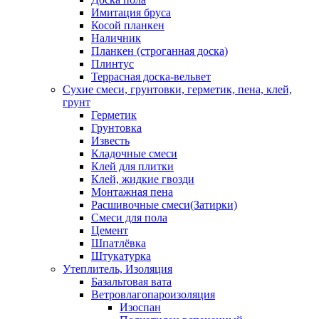
Имитация бруса
Косой планкен
Наличник
Планкен (строганная доска)
Плинтус
Террасная доска-вельвет
Сухие смеси, грунтовки, герметик, пена, клей,
грунт
Герметик
Грунтовка
Известь
Кладочные смеси
Клей для плитки
Клей, жидкие гвозди
Монтажная пена
Расшивочные смеси(Затирки)
Смеси для пола
Цемент
Шпатлёвка
Штукатурка
Утеплитель, Изоляция
Базальтовая вата
Ветровлагопароизоляция
Изоспан