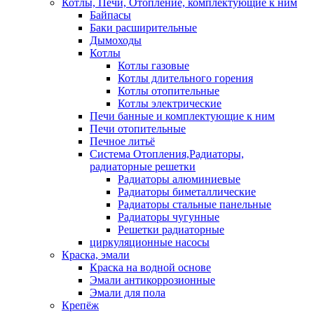
Котлы, Печи, Отопление, комплектующие к ним
Байпасы
Баки расширительные
Дымоходы
Котлы
Котлы газовые
Котлы длительного горения
Котлы отопительные
Котлы электрические
Печи банные и комплектующие к ним
Печи отопительные
Печное литьё
Система Отопления,Радиаторы,
радиаторные решетки
Радиаторы алюминиевые
Радиаторы биметаллические
Радиаторы стальные панельные
Радиаторы чугунные
Решетки радиаторные
циркуляционные насосы
Краска, эмали
Краска на водной основе
Эмали антикоррозионные
Эмали для пола
Крепёж