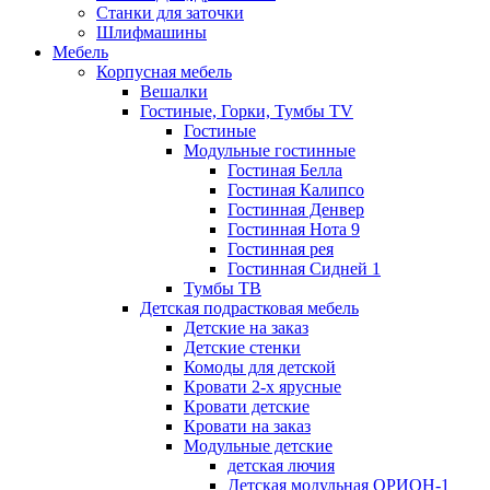
Станки для заточки
Шлифмашины
Мебель
Корпусная мебель
Вешалки
Гостиные, Горки, Тумбы TV
Гостиные
Модульные гостинные
Гостиная Белла
Гостиная Калипсо
Гостинная Денвер
Гостинная Нота 9
Гостинная рея
Гостинная Сидней 1
Тумбы ТВ
Детская подрастковая мебель
Детские на заказ
Детские стенки
Комоды для детской
Кровати 2-х ярусные
Кровати детские
Кровати на заказ
Модульные детские
детская лючия
Детская модульная ОРИОН-1