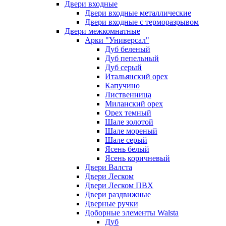
Двери входные
Двери входные металлические
Двери входные с терморазрывом
Двери межкомнатные
Арки "Универсал"
Дуб беленый
Дуб пепельный
Дуб серый
Итальянский орех
Капучино
Лиственница
Миланский орех
Орех темный
Шале золотой
Шале мореный
Шале серый
Ясень белый
Ясень коричневый
Двери Валста
Двери Леском
Двери Леском ПВХ
Двери раздвижные
Дверные ручки
Доборные элементы Walsta
Дуб