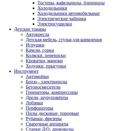
Тостеры, вафельницы, блинницы
Холодильники
Холодильники автомобильные
Электрические чайники
Электросушилки
Детские товары
Автокресла
Детская мебель, стулья для кормления
Игрушки
Качели, горки
Коляски. переноски
Кроватки, манежи
Ходунки, прыгунки
Инструмент
Автомойки
Бензо - электропилы
Бетоносмесители
Генераторы, компрессоры
Дрели, шуруповёрты
Лобзики
Перфораторы
Пилы дисковые, торцевые
Рубанки, фрезеры
Сварочные аппараты
Станки Д/О, дровоколы