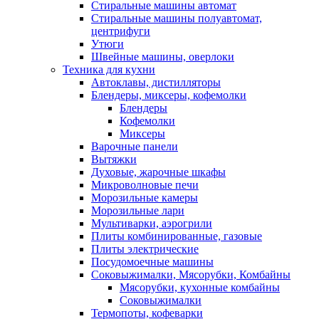
Стиральные машины автомат
Стиральные машины полуавтомат,
центрифуги
Утюги
Швейные машины, оверлоки
Техника для кухни
Автоклавы, дистилляторы
Блендеры, миксеры, кофемолки
Блендеры
Кофемолки
Миксеры
Варочные панели
Вытяжки
Духовые, жарочные шкафы
Микроволновые печи
Морозильные камеры
Морозильные лари
Мультиварки, аэрогрили
Плиты комбинированные, газовые
Плиты электрические
Посудомоечные машины
Соковыжималки, Мясорубки, Комбайны
Мясорубки, кухонные комбайны
Соковыжималки
Термопоты, кофеварки