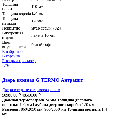
Толщина
110 мм
полотна
Толщина короба
140 мм
Толщина
1,4 мм
металла
Покрытие
муар серый 7024
Внутренняя
панель 16 мм
отделка
Цвет
белый софт
внутр.панели
В избранное
В корзину
Быстрый просмотр
-5%
Дверь входная G TERMO Антрацит
Двери входные с терморазрывом
Первоначальная
Текущая
50980,00
₽
48560,00
₽
цена
цена:
Двойной терморазрыв 24 мм
Толщина дверного
составляла
48560,00 ₽.
полотна:
105 мм
Глубина дверного короба:
120 мм
50980,00 ₽.
Размеры:
860/2050 мм, 960/2050 мм
Толщина металла 1.4
мм