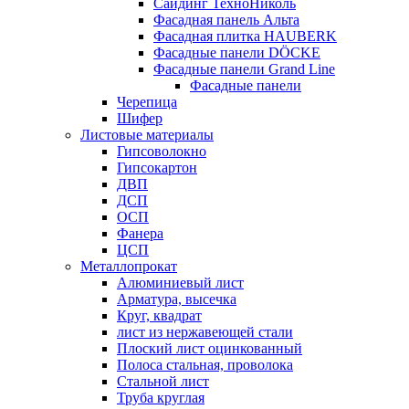
Сайдинг ТехноНиколь
Фасадная панель Альта
Фасадная плитка HAUBERK
Фасадные панели DÖCKE
Фасадные панели Grand Line
Фасадные панели
Черепица
Шифер
Листовые материалы
Гипсоволокно
Гипсокартон
ДВП
ДСП
ОСП
Фанера
ЦСП
Металлопрокат
Алюминиевый лист
Арматура, высечка
Круг, квадрат
лист из нержавеющей стали
Плоский лист оцинкованный
Полоса стальная, проволока
Стальной лист
Труба круглая