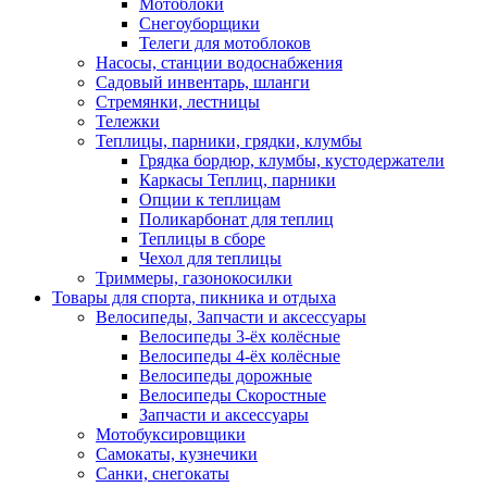
Мотоблоки
Снегоуборщики
Телеги для мотоблоков
Насосы, станции водоснабжения
Садовый инвентарь, шланги
Стремянки, лестницы
Тележки
Теплицы, парники, грядки, клумбы
Грядка бордюр, клумбы, кустодержатели
Каркасы Теплиц, парники
Опции к теплицам
Поликарбонат для теплиц
Теплицы в сборе
Чехол для теплицы
Триммеры, газонокосилки
Товары для спорта, пикника и отдыха
Велосипеды, Запчасти и аксессуары
Велосипеды 3-ёх колёсные
Велосипеды 4-ёх колёсные
Велосипеды дорожные
Велосипеды Скоростные
Запчасти и аксессуары
Мотобуксировщики
Самокаты, кузнечики
Санки, снегокаты