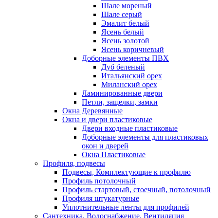
Шале мореный
Шале серый
Эмалит белый
Ясень белый
Ясень золотой
Ясень коричневый
Доборные элементы ПВХ
Дуб беленый
Итальянский орех
Миланский орех
Ламинированные двери
Петли, защелки, замки
Окна Деревянные
Окна и двери пластиковые
Двери входные пластиковые
Доборные элементы для пластиковых
окон и дверей
Окна Пластиковые
Профиля, подвесы
Подвесы, Комплектующие к профилю
Профиль потолочный
Профиль стартовый, стоечный, потолочный
Профиля штукатурные
Уплотнительные ленты для профилей
Сантехника, Водоснабжение, Вентиляция