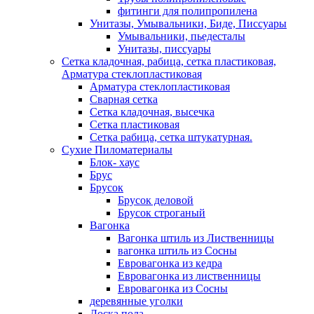
фитинги для полипропилена
Унитазы, Умывальники, Биде, Писсуары
Умывальники, пьедесталы
Унитазы, писсуары
Сетка кладочная, рабица, сетка пластиковая,
Арматура стеклопластиковая
Арматура стеклопластиковая
Сварная сетка
Сетка кладочная, высечка
Сетка пластиковая
Сетка рабица, сетка штукатурная.
Сухие Пиломатериалы
Блок- хаус
Брус
Брусок
Брусок деловой
Брусок строганый
Вагонка
Вагонка штиль из Лиственницы
вагонка штиль из Сосны
Евровагонка из кедра
Евровагонка из лиственницы
Евровагонка из Сосны
деревянные уголки
Доска пола