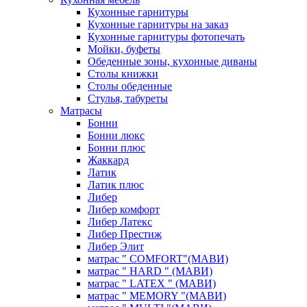
Кухонные гарнитуры
Кухонные гарнитуры на заказ
Кухонные гарнитуры фотопечать
Мойки, буфеты
Обеденные зоны, кухонные диваны
Столы книжки
Столы обеденные
Стулья, табуреты
Матрасы
Бонни
Бонни люкс
Бонни плюс
Жаккард
Латик
Латик плюс
Либер
Либер комфорт
Либер Латекс
Либер Престиж
Либер Элит
матрас " COMFORT"(МАВИ)
матрас " HARD " (МАВИ)
матрас " LATEX " (МАВИ)
матрас " MEMORY "(МАВИ)