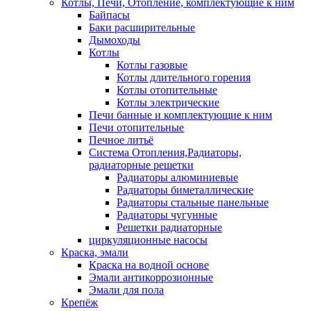
Котлы, Печи, Отопление, комплектующие к ним
Байпасы
Баки расширительные
Дымоходы
Котлы
Котлы газовые
Котлы длительного горения
Котлы отопительные
Котлы электрические
Печи банные и комплектующие к ним
Печи отопительные
Печное литьё
Система Отопления,Радиаторы,
радиаторные решетки
Радиаторы алюминиевые
Радиаторы биметаллические
Радиаторы стальные панельные
Радиаторы чугунные
Решетки радиаторные
циркуляционные насосы
Краска, эмали
Краска на водной основе
Эмали антикоррозионные
Эмали для пола
Крепёж