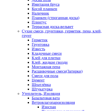
Имитация бруса
Косой планкен
Наличник
Планкен (строганная доска)
Плинтус
Террасная доска-вельвет
Сухие смеси, грунтовки, герметик, пена, клей,
грунт
Герметик
Грунтовка
Известь
Кладочные смеси
Клей для плитки
Клей, жидкие гвозди
Монтажная пена
Расшивочные смеси(Затирки)
Смеси для пола
Цемент
Шпатлёвка
Штукатурка
Утеплитель, Изоляция
Базальтовая вата
Ветровлагопароизоляция
Изоспан