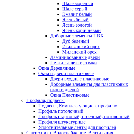
Шале мореный
Шале серый
Эмалит белый
Ясень белый
Ясень золотой
Ясень коричневый
Доборные элементы ПВХ
Дуб беленый
Итальянский орех
Миланский орех
Ламинированные двери
Петли, защелки, замки
Окна Деревянные
Окна и двери пластиковые
Двери входные пластиковые
Доборные элементы для пластиковых
окон и дверей
Окна Пластиковые
Профиля, подвесы
Подвесы, Комплектующие к профилю
Профиль потолочный
Профиль стартовый, стоечный, потолочный
Профиля штукатурные
Уплотнительные ленты для профилей
Сантехника, Водоснабжение, Вентиляция