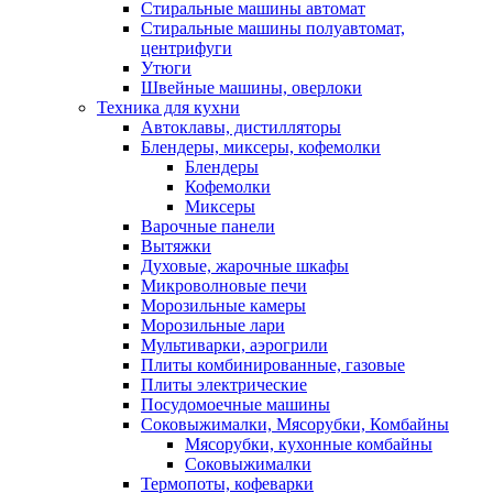
Стиральные машины автомат
Стиральные машины полуавтомат,
центрифуги
Утюги
Швейные машины, оверлоки
Техника для кухни
Автоклавы, дистилляторы
Блендеры, миксеры, кофемолки
Блендеры
Кофемолки
Миксеры
Варочные панели
Вытяжки
Духовые, жарочные шкафы
Микроволновые печи
Морозильные камеры
Морозильные лари
Мультиварки, аэрогрили
Плиты комбинированные, газовые
Плиты электрические
Посудомоечные машины
Соковыжималки, Мясорубки, Комбайны
Мясорубки, кухонные комбайны
Соковыжималки
Термопоты, кофеварки