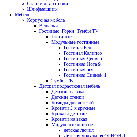
Станки для заточки
Шлифмашины
Мебель
Корпусная мебель
Вешалки
Гостиные, Горки, Тумбы TV
Гостиные
Модульные гостинные
Гостиная Белла
Гостиная Калипсо
Гостинная Денвер
Гостинная Нота 9
Гостинная рея
Гостинная Сидней 1
Тумбы ТВ
Детская подрастковая мебель
Детские на заказ
Детские стенки
Комоды для детской
Кровати 2-х ярусные
Кровати детские
Кровати на заказ
Модульные детские
детская лючия
Детская модульная ОРИОН-1