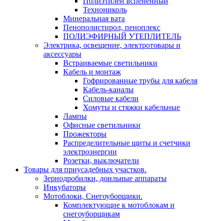
Полиэтилен вспененный
Технониколь
Минеральная вата
Пенополистирол, пеноплекс
ПОЛИЭФИРНЫЙ УТЕПЛИТЕЛЬ
Электрика, освещение, электротовары и
аксессуары
Встраиваемые светильники
Кабель и монтаж
Гофрированные трубы для кабеля
Кабель-каналы
Силовые кабели
Хомуты и стяжки кабельные
Лампы
Офисные светильники
Прожекторы
Распределительные щиты и счетчики
электроэнергии
Розетки, выключатели
Товары для приусадебных участков.
Зернодробилки, доильные аппараты
Инкубаторы
Мотоблоки, Снегоуборщики.
Комплектующие к мотоблокам и
снегоуборщикам