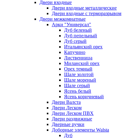
Двери входные
Двери входные металлические
Двери входные с терморазрывом
Двери межкомнатные
Арки "Универсал"
Дуб беленый
Дуб пепельный
Дуб серый
Итальянский орех
Капучино
Лиственница
Миланский орех
Орех темный
Шале золотой
Шале мореный
Шале серый
Ясень белый
Ясень коричневый
Двери Валста
Двери Леском
Двери Леском ПВХ
Двери раздвижные
Дверные ручки
Доборные элементы Walsta
Дуб