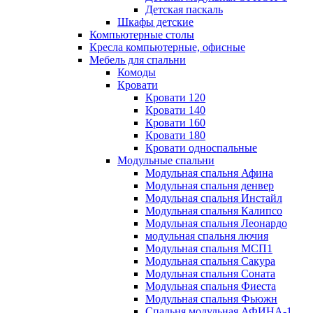
Детская паскаль
Шкафы детские
Компьютерные столы
Кресла компьютерные, офисные
Мебель для спальни
Комоды
Кровати
Кровати 120
Кровати 140
Кровати 160
Кровати 180
Кровати односпальные
Модульные спальни
Модульная спальня Афина
Модульная спальня денвер
Модульная спальня Инстайл
Модульная спальня Калипсо
Модульная спальня Леонардо
модульная спальня лючия
Модульная спальня МСП1
Модульная спальня Сакура
Модульная спальня Соната
Модульная спальня Фиеста
Модульная спальня Фьюжн
Спальня модульная АФИНА-1