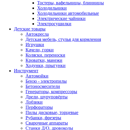
Тостеры, вафельницы, блинницы
Холодильники
Холодильники автомобильные
Электрические чайники
Электросушилки
Детские товары
Автокресла
Детская мебель, стулья для кормления
Игрушки
Качели, горки
Коляски. переноски
Кроватки, манежи
Ходунки, прыгунки
Инструмент
Автомойки
Бензо - электропилы
Бетоносмесители
Генераторы, компрессоры
Дрели, шуруповёрты
Лобзики
Перфораторы
Пилы дисковые, торцевые
Рубанки, фрезеры
Сварочные аппараты
Станки Д/О, дровоколы