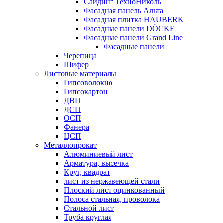
Сайдинг ТехноНиколь
Фасадная панель Альта
Фасадная плитка HAUBERK
Фасадные панели DÖCKE
Фасадные панели Grand Line
Фасадные панели
Черепица
Шифер
Листовые материалы
Гипсоволокно
Гипсокартон
ДВП
ДСП
ОСП
Фанера
ЦСП
Металлопрокат
Алюминиевый лист
Арматура, высечка
Круг, квадрат
лист из нержавеющей стали
Плоский лист оцинкованный
Полоса стальная, проволока
Стальной лист
Труба круглая