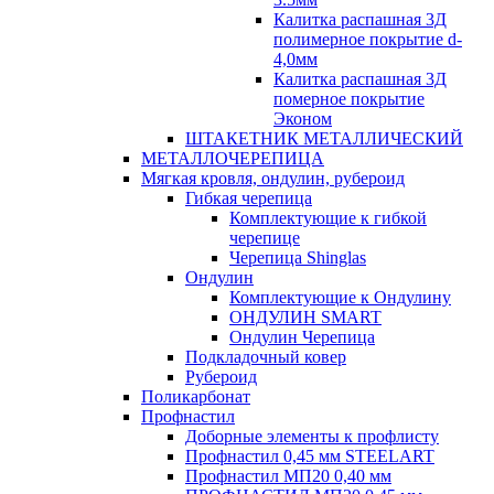
Калитка распашная 3Д
полимерное покрытие d-
4,0мм
Калитка распашная 3Д
померное покрытие
Эконом
ШТАКЕТНИК МЕТАЛЛИЧЕСКИЙ
МЕТАЛЛОЧЕРЕПИЦА
Мягкая кровля, ондулин, рубероид
Гибкая черепица
Комплектующие к гибкой
черепице
Черепица Shinglas
Ондулин
Комплектующие к Ондулину
ОНДУЛИН SMART
Ондулин Черепица
Подкладочный ковер
Рубероид
Поликарбонат
Профнастил
Доборные элементы к профлисту
Профнастил 0,45 мм STEELART
Профнастил МП20 0,40 мм