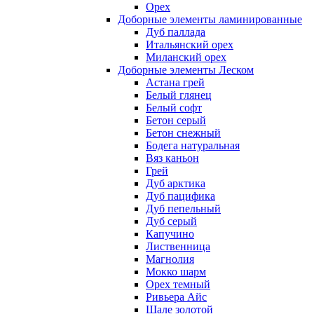
Орех
Доборные элементы ламинированные
Дуб паллада
Итальянский орех
Миланский орех
Доборные элементы Леском
Астана грей
Белый глянец
Белый софт
Бетон серый
Бетон снежный
Бодега натуральная
Вяз каньон
Грей
Дуб арктика
Дуб пацифика
Дуб пепельный
Дуб серый
Капучино
Лиственница
Магнолия
Мокко шарм
Орех темный
Ривьера Айс
Шале золотой