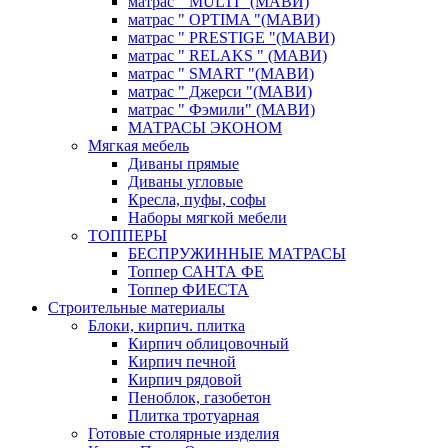
матрас " MULTI "(МАВИ)
матрас " OPTIMA "(МАВИ)
матрас " PRESTIGE "(МАВИ)
матрас " RELAKS " (МАВИ)
матрас " SMART "(МАВИ)
матрас " Джерси "(МАВИ)
матрас " Фэмили" (МАВИ)
МАТРАСЫ ЭКОНОМ
Мягкая мебель
Диваны прямые
Диваны угловые
Кресла, пуфы, софы
Наборы мягкой мебели
ТОППЕРЫ
БЕСПРУЖИННЫЕ МАТРАСЫ
Топпер САНТА ФЕ
Топпер ФИЕСТА
Строительные материалы
Блоки, кирпич. плитка
Кирпич облицовочный
Кирпич печной
Кирпич рядовой
Пеноблок, газобетон
Плитка тротуарная
Готовые столярные изделия