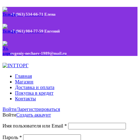
+7 (963) 534-66-71
Елена
+7 (961) 984-77-59
Евгений
evgeniy-nechaev-1989@mail.ru
Главная
Магазин
Доставка и оплата
Покупка в кредит
Контакты
Войти/Зарегистрироваться
Войти
Создать аккаунт
Имя пользователя или Email
*
Пароль
*