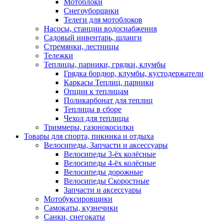
Мотоблоки
Снегоуборщики
Телеги для мотоблоков
Насосы, станции водоснабжения
Садовый инвентарь, шланги
Стремянки, лестницы
Тележки
Теплицы, парники, грядки, клумбы
Грядка бордюр, клумбы, кустодержатели
Каркасы Теплиц, парники
Опции к теплицам
Поликарбонат для теплиц
Теплицы в сборе
Чехол для теплицы
Триммеры, газонокосилки
Товары для спорта, пикника и отдыха
Велосипеды, Запчасти и аксессуары
Велосипеды 3-ёх колёсные
Велосипеды 4-ёх колёсные
Велосипеды дорожные
Велосипеды Скоростные
Запчасти и аксессуары
Мотобуксировщики
Самокаты, кузнечики
Санки, снегокаты