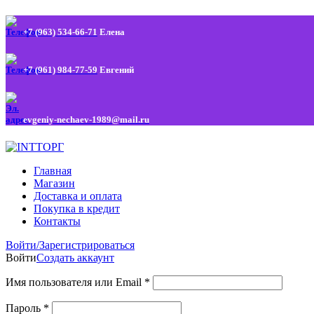
+7 (963) 534-66-71
Елена
+7 (961) 984-77-59
Евгений
evgeniy-nechaev-1989@mail.ru
Главная
Магазин
Доставка и оплата
Покупка в кредит
Контакты
Войти/Зарегистрироваться
Войти
Создать аккаунт
Имя пользователя или Email
*
Пароль
*