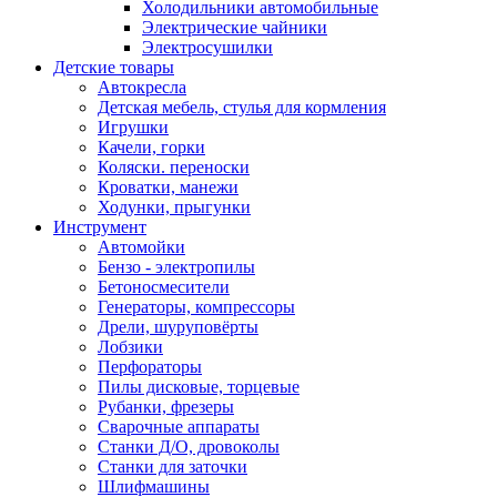
Холодильники автомобильные
Электрические чайники
Электросушилки
Детские товары
Автокресла
Детская мебель, стулья для кормления
Игрушки
Качели, горки
Коляски. переноски
Кроватки, манежи
Ходунки, прыгунки
Инструмент
Автомойки
Бензо - электропилы
Бетоносмесители
Генераторы, компрессоры
Дрели, шуруповёрты
Лобзики
Перфораторы
Пилы дисковые, торцевые
Рубанки, фрезеры
Сварочные аппараты
Станки Д/О, дровоколы
Станки для заточки
Шлифмашины