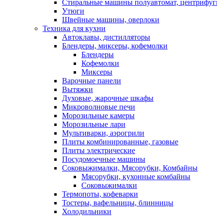
Стиральные машины полуавтомат, центрифуг
Утюги
Швейные машины, оверлоки
Техника для кухни
Автоклавы, дистилляторы
Блендеры, миксеры, кофемолки
Блендеры
Кофемолки
Миксеры
Варочные панели
Вытяжки
Духовые, жарочные шкафы
Микроволновые печи
Морозильные камеры
Морозильные лари
Мультиварки, аэрогрили
Плиты комбинированные, газовые
Плиты электрические
Посудомоечные машины
Соковыжималки, Мясорубки, Комбайны
Мясорубки, кухонные комбайны
Соковыжималки
Термопоты, кофеварки
Тостеры, вафельницы, блинницы
Холодильники