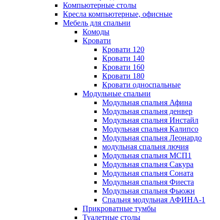
Компьютерные столы
Кресла компьютерные, офисные
Мебель для спальни
Комоды
Кровати
Кровати 120
Кровати 140
Кровати 160
Кровати 180
Кровати односпальные
Модульные спальни
Модульная спальня Афина
Модульная спальня денвер
Модульная спальня Инстайл
Модульная спальня Калипсо
Модульная спальня Леонардо
модульная спальня лючия
Модульная спальня МСП1
Модульная спальня Сакура
Модульная спальня Соната
Модульная спальня Фиеста
Модульная спальня Фьюжн
Спальня модульная АФИНА-1
Прикроватные тумбы
Туалетные столы