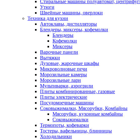
Стиральные машины полуавтомат, центрифуг
Утюги
Швейные машины, оверлоки
Техника для кухни
Автоклавы, дистилляторы
Блендеры, миксеры, кофемолки
Блендеры
Кофемолки
Миксеры
Варочные панели
Вытяжки
Духовые, жарочные шкафы
Микроволновые печи
Морозильные камеры
Морозильные лари
Мультиварки, аэрогрили
Плиты комбинированные, газовые
Плиты электрические
Посудомоечные машины
Соковыжималки, Мясорубки, Комбайны
Мясорубки, кухонные комбайны
Соковыжималки
Термопоты, кофеварки
Тостеры, вафельницы, блинницы
Холодильники