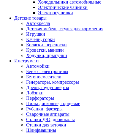
Холодильники автомобильные
Электрические чайники
Электросушилки
Детские товары
Автокресла
Детская мебель, стулья для кормления
Игрушки
Качели, горки
Коляски. переноски
Кроватки, манежи
Ходунки, прыгунки
Инструмент
Автомойки
Бензо - электропилы
Бетоносмесители
Генераторы, компрессоры
Дрели, шуруповёрты
Лобзики
Перфораторы
Пилы дисковые, торцевые
Рубанки, фрезеры
Сварочные аппараты
Станки Д/О, дровоколы
Станки для заточки
Шлифмашины