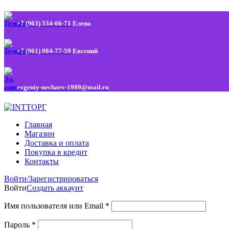
+7 (963) 534-66-71
Елена
+7 (961) 984-77-59
Евгений
evgeniy-nechaev-1989@mail.ru
Главная
Магазин
Доставка и оплата
Покупка в кредит
Контакты
Войти/Зарегистрироваться
Войти
Создать аккаунт
Имя пользователя или Email
*
Пароль
*