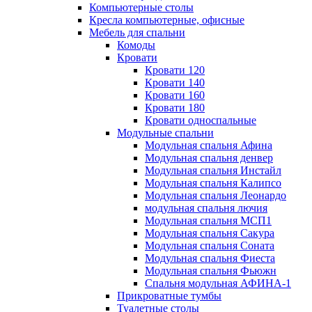
Компьютерные столы
Кресла компьютерные, офисные
Мебель для спальни
Комоды
Кровати
Кровати 120
Кровати 140
Кровати 160
Кровати 180
Кровати односпальные
Модульные спальни
Модульная спальня Афина
Модульная спальня денвер
Модульная спальня Инстайл
Модульная спальня Калипсо
Модульная спальня Леонардо
модульная спальня лючия
Модульная спальня МСП1
Модульная спальня Сакура
Модульная спальня Соната
Модульная спальня Фиеста
Модульная спальня Фьюжн
Спальня модульная АФИНА-1
Прикроватные тумбы
Туалетные столы