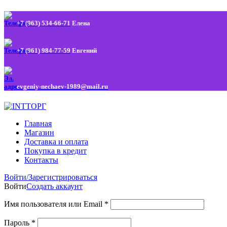
+7 (963) 534-66-71
Елена
+7 (961) 984-77-59
Евгений
evgeniy-nechaev-1989@mail.ru
Главная
Магазин
Доставка и оплата
Покупка в кредит
Контакты
Войти/Зарегистрироваться
Войти
Создать аккаунт
Имя пользователя или Email
*
Пароль
*