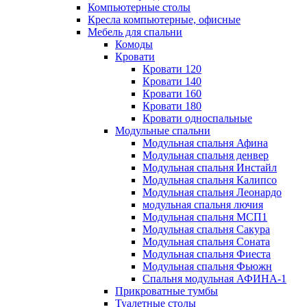
Компьютерные столы
Кресла компьютерные, офисные
Мебель для спальни
Комоды
Кровати
Кровати 120
Кровати 140
Кровати 160
Кровати 180
Кровати односпальные
Модульные спальни
Модульная спальня Афина
Модульная спальня денвер
Модульная спальня Инстайл
Модульная спальня Калипсо
Модульная спальня Леонардо
модульная спальня лючия
Модульная спальня МСП1
Модульная спальня Сакура
Модульная спальня Соната
Модульная спальня Фиеста
Модульная спальня Фьюжн
Спальня модульная АФИНА-1
Прикроватные тумбы
Туалетные столы