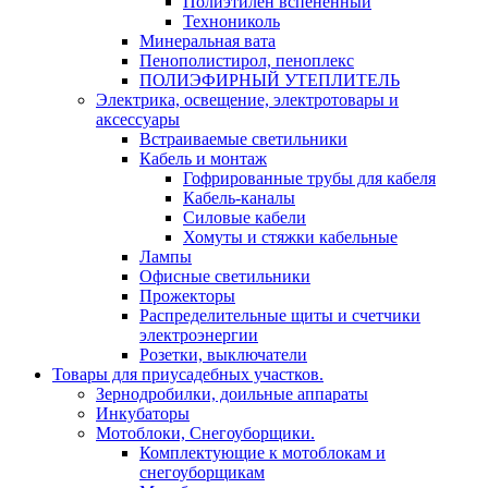
Полиэтилен вспененный
Технониколь
Минеральная вата
Пенополистирол, пеноплекс
ПОЛИЭФИРНЫЙ УТЕПЛИТЕЛЬ
Электрика, освещение, электротовары и
аксессуары
Встраиваемые светильники
Кабель и монтаж
Гофрированные трубы для кабеля
Кабель-каналы
Силовые кабели
Хомуты и стяжки кабельные
Лампы
Офисные светильники
Прожекторы
Распределительные щиты и счетчики
электроэнергии
Розетки, выключатели
Товары для приусадебных участков.
Зернодробилки, доильные аппараты
Инкубаторы
Мотоблоки, Снегоуборщики.
Комплектующие к мотоблокам и
снегоуборщикам