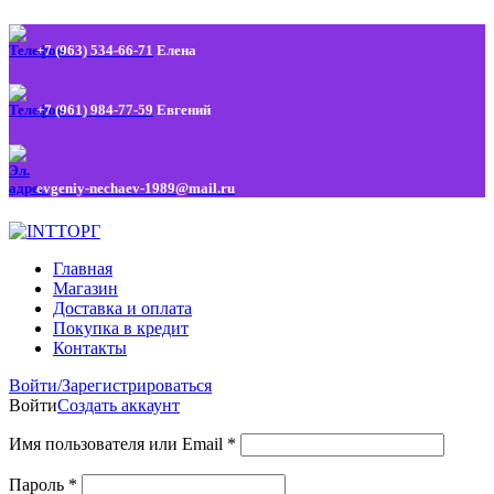
+7 (963) 534-66-71
Елена
+7 (961) 984-77-59
Евгений
evgeniy-nechaev-1989@mail.ru
Главная
Магазин
Доставка и оплата
Покупка в кредит
Контакты
Войти/Зарегистрироваться
Войти
Создать аккаунт
Имя пользователя или Email
*
Пароль
*