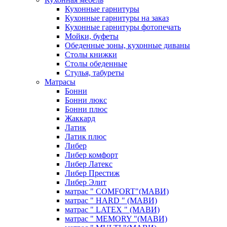
Кухонные гарнитуры
Кухонные гарнитуры на заказ
Кухонные гарнитуры фотопечать
Мойки, буфеты
Обеденные зоны, кухонные диваны
Столы книжки
Столы обеденные
Стулья, табуреты
Матрасы
Бонни
Бонни люкс
Бонни плюс
Жаккард
Латик
Латик плюс
Либер
Либер комфорт
Либер Латекс
Либер Престиж
Либер Элит
матрас " COMFORT"(МАВИ)
матрас " HARD " (МАВИ)
матрас " LATEX " (МАВИ)
матрас " MEMORY "(МАВИ)