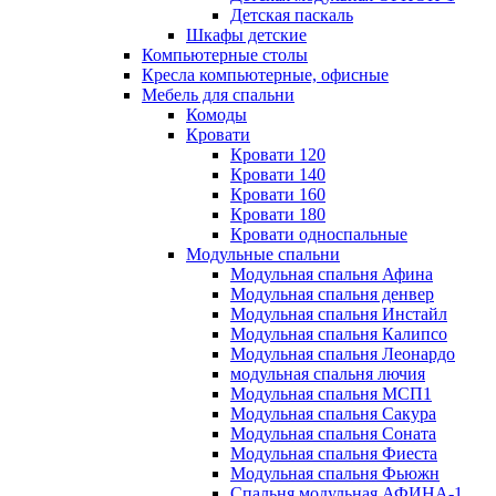
Детская паскаль
Шкафы детские
Компьютерные столы
Кресла компьютерные, офисные
Мебель для спальни
Комоды
Кровати
Кровати 120
Кровати 140
Кровати 160
Кровати 180
Кровати односпальные
Модульные спальни
Модульная спальня Афина
Модульная спальня денвер
Модульная спальня Инстайл
Модульная спальня Калипсо
Модульная спальня Леонардо
модульная спальня лючия
Модульная спальня МСП1
Модульная спальня Сакура
Модульная спальня Соната
Модульная спальня Фиеста
Модульная спальня Фьюжн
Спальня модульная АФИНА-1