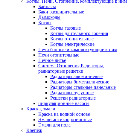
Котлы, Печи, Отопление, комплектующие к ним
Байпасы
Баки расширительные
Дымоходы
Котлы
Котлы газовые
Котлы длительного горения
Котлы отопительные
Котлы электрические
Печи банные и комплектующие к ним
Печи отопительные
Печное литьё
Система Отопления,Радиаторы,
радиаторные решетки
Радиаторы алюминиевые
Радиаторы биметаллические
Радиаторы стальные панельные
Радиаторы чугунные
Решетки радиаторные
циркуляционные насосы
Краска, эмали
Краска на водной основе
Эмали антикоррозионные
Эмали для пола
Крепёж