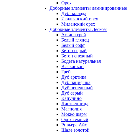
Орех
Доборные элементы ламинированные
Дуб паллада
Итальянский орех
Миланский орех
Доборные элементы Леском
Астана грей
Белый глянец
Белый софт
Бетон серый
Бетон снежный
Бодега натуральная
Вяз каньон
Грей
Дуб арктика
Дуб пацифика
Дуб пепельный
Дуб серый
Капучино
Лиственница
Магнолия
Мокко шарм
Орех темный
Ривьера Айс
Шале золотой