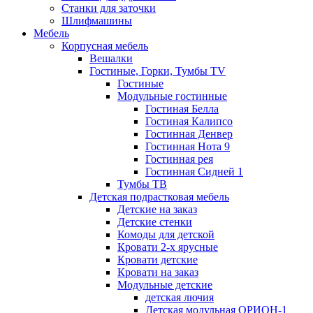
Станки для заточки
Шлифмашины
Мебель
Корпусная мебель
Вешалки
Гостиные, Горки, Тумбы TV
Гостиные
Модульные гостинные
Гостиная Белла
Гостиная Калипсо
Гостинная Денвер
Гостинная Нота 9
Гостинная рея
Гостинная Сидней 1
Тумбы ТВ
Детская подрастковая мебель
Детские на заказ
Детские стенки
Комоды для детской
Кровати 2-х ярусные
Кровати детские
Кровати на заказ
Модульные детские
детская лючия
Детская модульная ОРИОН-1