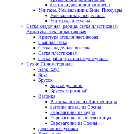
фитинги для полипропилена
Унитазы, Умывальники, Биде, Писсуары
Умывальники, пьедесталы
Унитазы, писсуары
Сетка кладочная, рабица, сетка пластиковая,
Арматура стеклопластиковая
Арматура стеклопластиковая
Сварная сетка
Сетка кладочная, высечка
Сетка пластиковая
Сетка рабица, сетка штукатурная.
Сухие Пиломатериалы
Блок- хаус
Брус
Брусок
Брусок деловой
Брусок строганый
Вагонка
Вагонка штиль из Лиственницы
вагонка штиль из Сосны
Евровагонка из кедра
Евровагонка из лиственницы
Евровагонка из Сосны
деревянные уголки
Доска пола