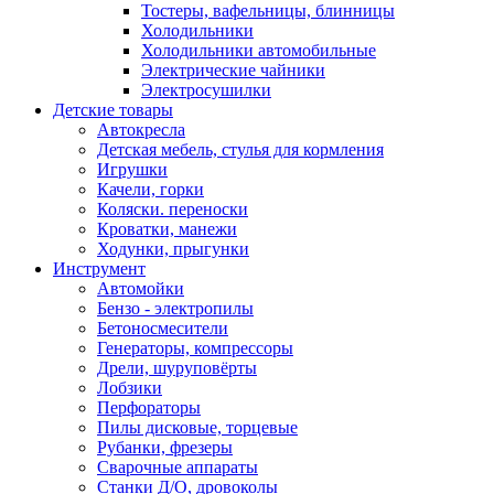
Тостеры, вафельницы, блинницы
Холодильники
Холодильники автомобильные
Электрические чайники
Электросушилки
Детские товары
Автокресла
Детская мебель, стулья для кормления
Игрушки
Качели, горки
Коляски. переноски
Кроватки, манежи
Ходунки, прыгунки
Инструмент
Автомойки
Бензо - электропилы
Бетоносмесители
Генераторы, компрессоры
Дрели, шуруповёрты
Лобзики
Перфораторы
Пилы дисковые, торцевые
Рубанки, фрезеры
Сварочные аппараты
Станки Д/О, дровоколы