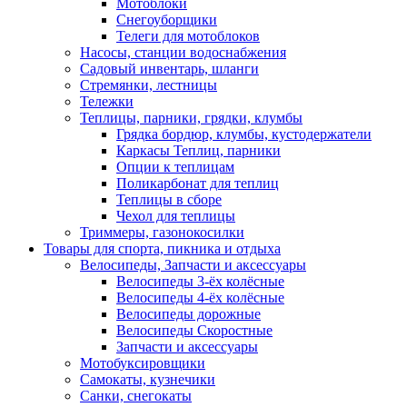
Мотоблоки
Снегоуборщики
Телеги для мотоблоков
Насосы, станции водоснабжения
Садовый инвентарь, шланги
Стремянки, лестницы
Тележки
Теплицы, парники, грядки, клумбы
Грядка бордюр, клумбы, кустодержатели
Каркасы Теплиц, парники
Опции к теплицам
Поликарбонат для теплиц
Теплицы в сборе
Чехол для теплицы
Триммеры, газонокосилки
Товары для спорта, пикника и отдыха
Велосипеды, Запчасти и аксессуары
Велосипеды 3-ёх колёсные
Велосипеды 4-ёх колёсные
Велосипеды дорожные
Велосипеды Скоростные
Запчасти и аксессуары
Мотобуксировщики
Самокаты, кузнечики
Санки, снегокаты