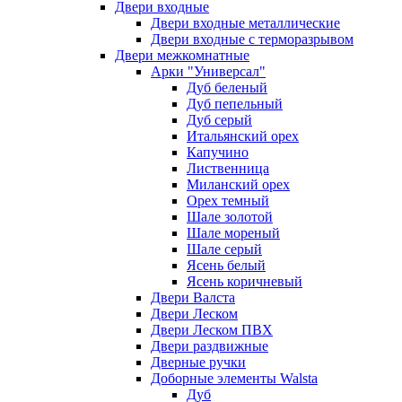
Двери входные
Двери входные металлические
Двери входные с терморазрывом
Двери межкомнатные
Арки "Универсал"
Дуб беленый
Дуб пепельный
Дуб серый
Итальянский орех
Капучино
Лиственница
Миланский орех
Орех темный
Шале золотой
Шале мореный
Шале серый
Ясень белый
Ясень коричневый
Двери Валста
Двери Леском
Двери Леском ПВХ
Двери раздвижные
Дверные ручки
Доборные элементы Walsta
Дуб