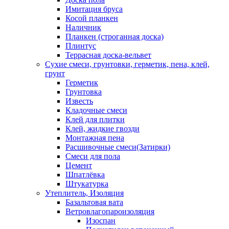
Имитация бруса
Косой планкен
Наличник
Планкен (строганная доска)
Плинтус
Террасная доска-вельвет
Сухие смеси, грунтовки, герметик, пена, клей,
грунт
Герметик
Грунтовка
Известь
Кладочные смеси
Клей для плитки
Клей, жидкие гвозди
Монтажная пена
Расшивочные смеси(Затирки)
Смеси для пола
Цемент
Шпатлёвка
Штукатурка
Утеплитель, Изоляция
Базальтовая вата
Ветровлагопароизоляция
Изоспан