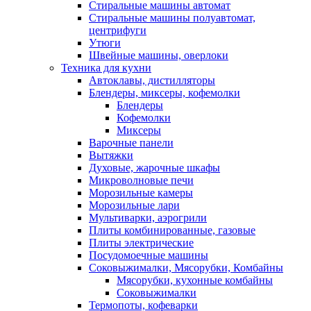
Стиральные машины автомат
Стиральные машины полуавтомат,
центрифуги
Утюги
Швейные машины, оверлоки
Техника для кухни
Автоклавы, дистилляторы
Блендеры, миксеры, кофемолки
Блендеры
Кофемолки
Миксеры
Варочные панели
Вытяжки
Духовые, жарочные шкафы
Микроволновые печи
Морозильные камеры
Морозильные лари
Мультиварки, аэрогрили
Плиты комбинированные, газовые
Плиты электрические
Посудомоечные машины
Соковыжималки, Мясорубки, Комбайны
Мясорубки, кухонные комбайны
Соковыжималки
Термопоты, кофеварки