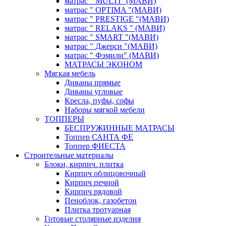
матрас " MULTI "(МАВИ)
матрас " OPTIMA "(МАВИ)
матрас " PRESTIGE "(МАВИ)
матрас " RELAKS " (МАВИ)
матрас " SMART "(МАВИ)
матрас " Джерси "(МАВИ)
матрас " Фэмили" (МАВИ)
МАТРАСЫ ЭКОНОМ
Мягкая мебель
Диваны прямые
Диваны угловые
Кресла, пуфы, софы
Наборы мягкой мебели
ТОППЕРЫ
БЕСПРУЖИННЫЕ МАТРАСЫ
Топпер САНТА ФЕ
Топпер ФИЕСТА
Строительные материалы
Блоки, кирпич. плитка
Кирпич облицовочный
Кирпич печной
Кирпич рядовой
Пеноблок, газобетон
Плитка тротуарная
Готовые столярные изделия