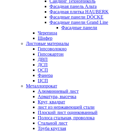
Сайдинг ТехноНиколь
Фасадная панель Альта
Фасадная плитка HAUBERK
Фасадные панели DÖCKE
Фасадные панели Grand Line
Фасадные панели
Черепица
Шифер
Листовые материалы
Гипсоволокно
Гипсокартон
ДВП
ДСП
ОСП
Фанера
ЦСП
Металлопрокат
Алюминиевый лист
Арматура, высечка
Круг, квадрат
лист из нержавеющей стали
Плоский лист оцинкованный
Полоса стальная, проволока
Стальной лист
Труба круглая