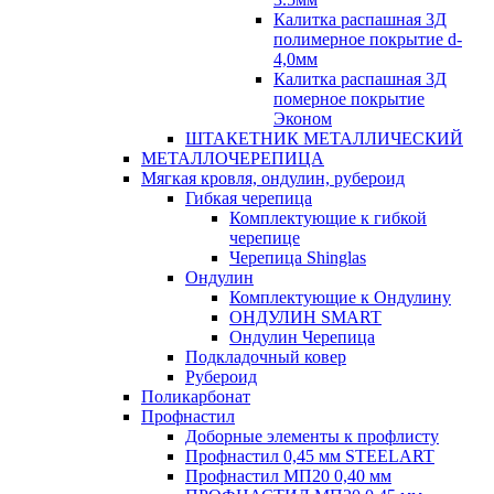
Калитка распашная 3Д
полимерное покрытие d-
4,0мм
Калитка распашная 3Д
померное покрытие
Эконом
ШТАКЕТНИК МЕТАЛЛИЧЕСКИЙ
МЕТАЛЛОЧЕРЕПИЦА
Мягкая кровля, ондулин, рубероид
Гибкая черепица
Комплектующие к гибкой
черепице
Черепица Shinglas
Ондулин
Комплектующие к Ондулину
ОНДУЛИН SMART
Ондулин Черепица
Подкладочный ковер
Рубероид
Поликарбонат
Профнастил
Доборные элементы к профлисту
Профнастил 0,45 мм STEELART
Профнастил МП20 0,40 мм