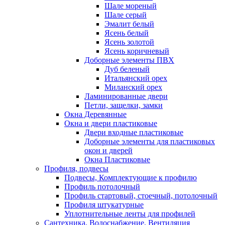
Шале мореный
Шале серый
Эмалит белый
Ясень белый
Ясень золотой
Ясень коричневый
Доборные элементы ПВХ
Дуб беленый
Итальянский орех
Миланский орех
Ламинированные двери
Петли, защелки, замки
Окна Деревянные
Окна и двери пластиковые
Двери входные пластиковые
Доборные элементы для пластиковых
окон и дверей
Окна Пластиковые
Профиля, подвесы
Подвесы, Комплектующие к профилю
Профиль потолочный
Профиль стартовый, стоечный, потолочный
Профиля штукатурные
Уплотнительные ленты для профилей
Сантехника, Водоснабжение, Вентиляция