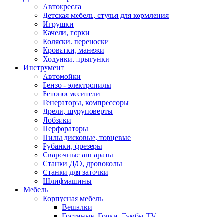
Автокресла
Детская мебель, стулья для кормления
Игрушки
Качели, горки
Коляски. переноски
Кроватки, манежи
Ходунки, прыгунки
Инструмент
Автомойки
Бензо - электропилы
Бетоносмесители
Генераторы, компрессоры
Дрели, шуруповёрты
Лобзики
Перфораторы
Пилы дисковые, торцевые
Рубанки, фрезеры
Сварочные аппараты
Станки Д/О, дровоколы
Станки для заточки
Шлифмашины
Мебель
Корпусная мебель
Вешалки
Гостиные, Горки, Тумбы TV