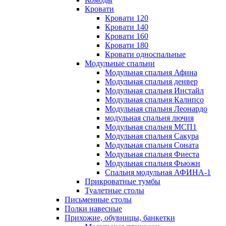
Кровати
Кровати 120
Кровати 140
Кровати 160
Кровати 180
Кровати односпальные
Модульные спальни
Модульная спальня Афина
Модульная спальня денвер
Модульная спальня Инстайл
Модульная спальня Калипсо
Модульная спальня Леонардо
модульная спальня лючия
Модульная спальня МСП1
Модульная спальня Сакура
Модульная спальня Соната
Модульная спальня Фиеста
Модульная спальня Фьюжн
Спальня модульная АФИНА-1
Прикроватные тумбы
Туалетные столы
Письменные столы
Полки навесные
Прихожие, обувницы, банкетки