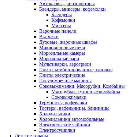
Автоклавы, дистилляторы
Блендеры, миксеры, кофемолки
Блендеры
Кофемолки
Миксеры
Варочные панели
Вытяжки
Духовые, жарочные шкафы
Микроволновые печи
Морозильные камеры
Морозильные лари
Мультиварки, аэрогрили
Плиты комбинированные, газовые
Плиты электрические
Посудомоечные машины
Соковыжималки, Мясорубки, Комбайны
Мясорубки, кухонные комбайны
Соковыжималки
Термопоты, кофеварки
Тостеры, вафельницы, блинницы
Холодильники
Холодильники автомобильные
Электрические чайники
Электросушилки
Детские товары