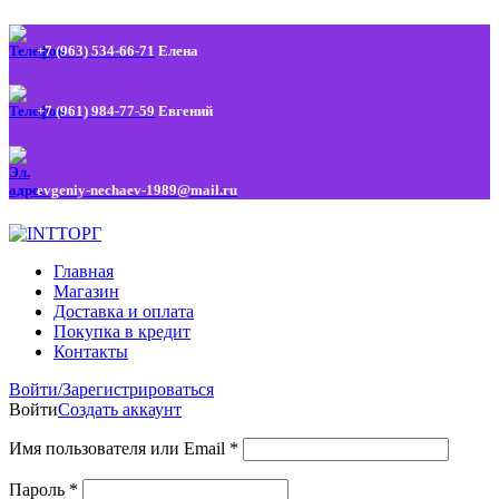
+7 (963) 534-66-71
Елена
+7 (961) 984-77-59
Евгений
evgeniy-nechaev-1989@mail.ru
Главная
Магазин
Доставка и оплата
Покупка в кредит
Контакты
Войти/Зарегистрироваться
Войти
Создать аккаунт
Имя пользователя или Email
*
Пароль
*