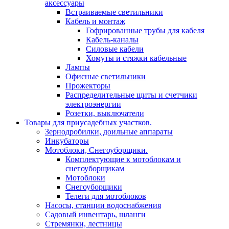
аксессуары
Встраиваемые светильники
Кабель и монтаж
Гофрированные трубы для кабеля
Кабель-каналы
Силовые кабели
Хомуты и стяжки кабельные
Лампы
Офисные светильники
Прожекторы
Распределительные щиты и счетчики
электроэнергии
Розетки, выключатели
Товары для приусадебных участков.
Зернодробилки, доильные аппараты
Инкубаторы
Мотоблоки, Снегоуборщики.
Комплектующие к мотоблокам и
снегоуборщикам
Мотоблоки
Снегоуборщики
Телеги для мотоблоков
Насосы, станции водоснабжения
Садовый инвентарь, шланги
Стремянки, лестницы