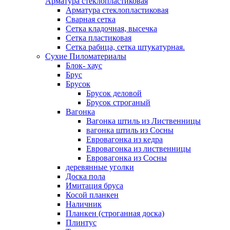
Арматура стеклопластиковая
Арматура стеклопластиковая
Сварная сетка
Сетка кладочная, высечка
Сетка пластиковая
Сетка рабица, сетка штукатурная.
Сухие Пиломатериалы
Блок- хаус
Брус
Брусок
Брусок деловой
Брусок строганый
Вагонка
Вагонка штиль из Лиственницы
вагонка штиль из Сосны
Евровагонка из кедра
Евровагонка из лиственницы
Евровагонка из Сосны
деревянные уголки
Доска пола
Имитация бруса
Косой планкен
Наличник
Планкен (строганная доска)
Плинтус