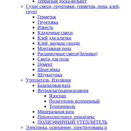
Террасная доска-вельвет
Сухие смеси, грунтовки, герметик, пена, клей,
грунт
Герметик
Грунтовка
Известь
Кладочные смеси
Клей для плитки
Клей, жидкие гвозди
Монтажная пена
Расшивочные смеси(Затирки)
Смеси для пола
Цемент
Шпатлёвка
Штукатурка
Утеплитель, Изоляция
Базальтовая вата
Ветровлагопароизоляция
Изоспан
Полиэтилен вспененный
Технониколь
Минеральная вата
Пенополистирол, пеноплекс
ПОЛИЭФИРНЫЙ УТЕПЛИТЕЛЬ
Электрика, освещение, электротовары и