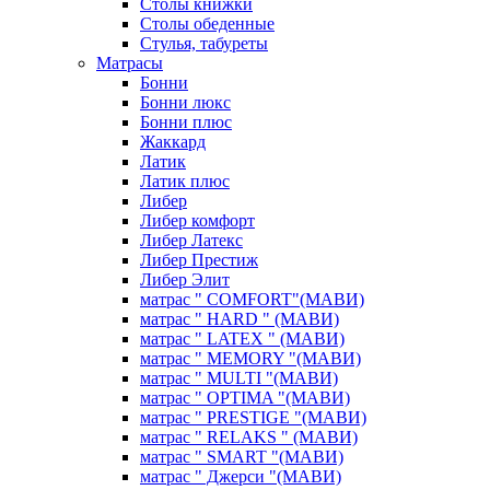
Столы книжки
Столы обеденные
Стулья, табуреты
Матрасы
Бонни
Бонни люкс
Бонни плюс
Жаккард
Латик
Латик плюс
Либер
Либер комфорт
Либер Латекс
Либер Престиж
Либер Элит
матрас " COMFORT"(МАВИ)
матрас " HARD " (МАВИ)
матрас " LATEX " (МАВИ)
матрас " MEMORY "(МАВИ)
матрас " MULTI "(МАВИ)
матрас " OPTIMA "(МАВИ)
матрас " PRESTIGE "(МАВИ)
матрас " RELAKS " (МАВИ)
матрас " SMART "(МАВИ)
матрас " Джерси "(МАВИ)