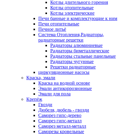
Котлы длительного горения
Котлы отопительные
Котлы электрические
Печи банные и комплектующие к ним
Печи отопительные
Печное литьё
Система Отопления,Радиаторы,
радиаторные решетки
Радиаторы алюминиевые
Радиаторы биметаллические
Радиаторы стальные панельные
Радиаторы чугунные
Решетки радиаторные
циркуляционные насосы
Краска, эмали
Краска на водной основе
Эмали антикоррозионные
Эмали для пола
Крепёж
Гвозди
Дюбеля, дюбель - гвозди
Саморез гипс-дерево
Саморез гипс-металл
Саморез металл-металл
Саморезы кровельные