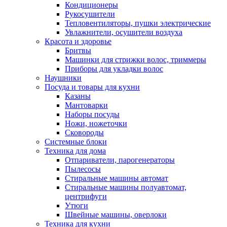
Кондиционеры
Рукосушители
Тепловентиляторы, пушки электрические
Увлажнители, осушители воздуха
Красота и здоровье
Бритвы
Машинки для стрижки волос, триммеры
Приборы для укладки волос
Наушники
Посуда и товары для кухни
Казаны
Мантоварки
Наборы посуды
Ножи, ножеточки
Сковороды
Системные блоки
Техника для дома
Отпариватели, парогенераторы
Пылесосы
Стиральные машины автомат
Стиральные машины полуавтомат,
центрифуги
Утюги
Швейные машины, оверлоки
Техника для кухни