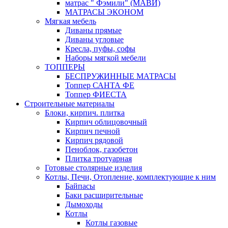
матрас " Фэмили" (МАВИ)
МАТРАСЫ ЭКОНОМ
Мягкая мебель
Диваны прямые
Диваны угловые
Кресла, пуфы, софы
Наборы мягкой мебели
ТОППЕРЫ
БЕСПРУЖИННЫЕ МАТРАСЫ
Топпер САНТА ФЕ
Топпер ФИЕСТА
Строительные материалы
Блоки, кирпич. плитка
Кирпич облицовочный
Кирпич печной
Кирпич рядовой
Пеноблок, газобетон
Плитка тротуарная
Готовые столярные изделия
Котлы, Печи, Отопление, комплектующие к ним
Байпасы
Баки расширительные
Дымоходы
Котлы
Котлы газовые