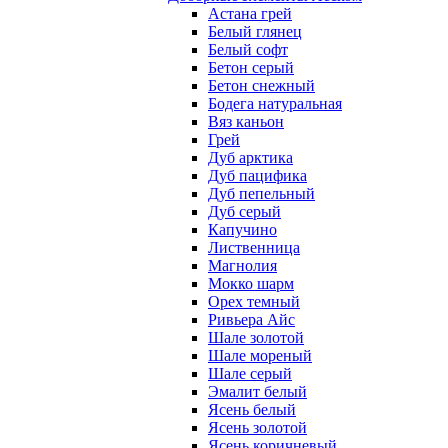
Астана грей
Белый глянец
Белый софт
Бетон серый
Бетон снежный
Бодега натуральная
Вяз каньон
Грей
Дуб арктика
Дуб пацифика
Дуб пепельный
Дуб серый
Капучино
Лиственница
Магнолия
Мокко шарм
Орех темный
Ривьера Айс
Шале золотой
Шале мореный
Шале серый
Эмалит белый
Ясень белый
Ясень золотой
Ясень коричневый