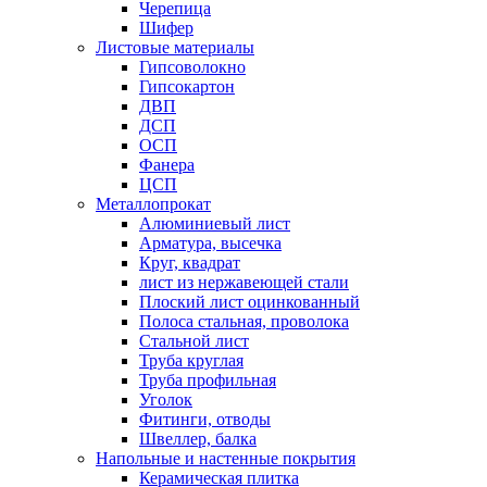
Черепица
Шифер
Листовые материалы
Гипсоволокно
Гипсокартон
ДВП
ДСП
ОСП
Фанера
ЦСП
Металлопрокат
Алюминиевый лист
Арматура, высечка
Круг, квадрат
лист из нержавеющей стали
Плоский лист оцинкованный
Полоса стальная, проволока
Стальной лист
Труба круглая
Труба профильная
Уголок
Фитинги, отводы
Швеллер, балка
Напольные и настенные покрытия
Керамическая плитка