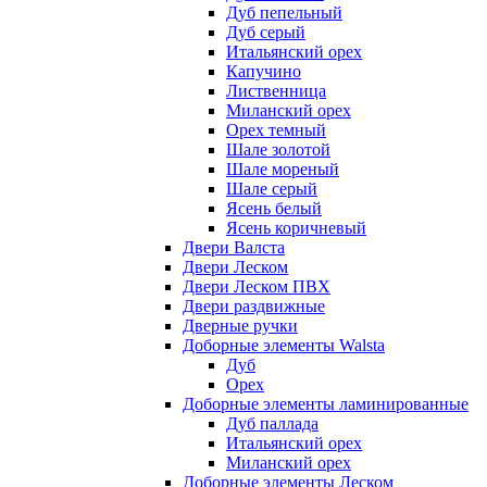
Дуб пепельный
Дуб серый
Итальянский орех
Капучино
Лиственница
Миланский орех
Орех темный
Шале золотой
Шале мореный
Шале серый
Ясень белый
Ясень коричневый
Двери Валста
Двери Леском
Двери Леском ПВХ
Двери раздвижные
Дверные ручки
Доборные элементы Walsta
Дуб
Орех
Доборные элементы ламинированные
Дуб паллада
Итальянский орех
Миланский орех
Доборные элементы Леском